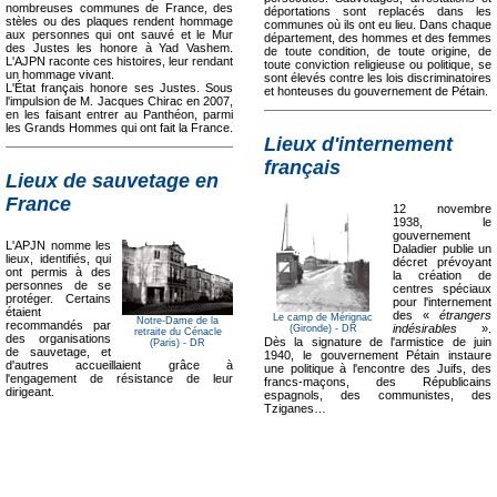
nombreuses communes de France, des
déportations sont replacés dans les
stèles ou des plaques rendent hommage
communes où ils ont eu lieu. Dans chaque
aux personnes qui ont sauvé et le Mur
département, des hommes et des femmes
des Justes les honore à Yad Vashem.
de toute condition, de toute origine, de
L'AJPN raconte ces histoires, leur rendant
toute conviction religieuse ou politique, se
un hommage vivant.
sont élevés contre les lois discriminatoires
L'État français honore ses Justes. Sous
et honteuses du gouvernement de Pétain.
l'impulsion de M. Jacques Chirac en 2007,
en les faisant entrer au Panthéon, parmi
les Grands Hommes qui ont fait la France.
Lieux d'internement
français
Lieux de sauvetage en
France
12 novembre
1938, le
gouvernement
L'APJN nomme les
Daladier publie un
lieux, identifiés, qui
décret prévoyant
ont permis à des
la création de
personnes de se
centres spéciaux
protéger. Certains
pour l'internement
étaient
des «
étrangers
Le camp de Mérignac
Notre-Dame de la
recommandés par
indésirables
».
(Gironde) - DR
retraite du Cénacle
des organisations
Dès la signature de l'armistice de juin
(Paris) - DR
de sauvetage, et
1940, le gouvernement Pétain instaure
d'autres accueillaient grâce à
une politique à l'encontre des Juifs, des
l'engagement de résistance de leur
francs-maçons, des Républicains
dirigeant.
espagnols, des communistes, des
Tziganes…