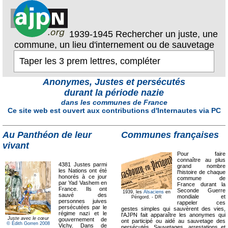
1939-1945 Rechercher un juste, une
commune, un lieu d'internement ou de sauvetage
Anonymes, Justes et persécutés
durant la période nazie
dans les communes de France
Ce site web est ouvert aux contributions d'Internautes via PC
Au Panthéon de leur
Communes françaises
vivant
Pour faire
connaître au plus
4381 Justes parmi
grand nombre
les Nations ont été
l'histoire de chaque
honorés à ce jour
commune de
par Yad Vashem en
France durant la
France. Ils ont
Seconde Guerre
1939, les
Alsaciens
en
sauvé des
mondiale et
Périgord. - DR
personnes juives
rappeler ces
persécutées par le
gestes simples qui sauvèrent des vies,
régime nazi et le
l'AJPN fait apparaître les anonymes qui
Juste avec le cœur
gouvernement de
ont participé ou aidé au sauvetage des
© Édith Gorren 2008
Vichy. Dans de
persécutés. Sauvetages, arrestations et