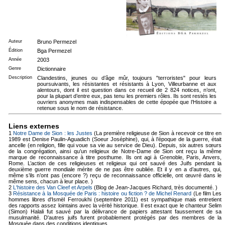
Auteur
Bruno Permezel
Édition
Bga Permezel
Année
2003
Genre
Dictionnaire
Description
Clandestins, jeunes ou d’âge mûr, toujours "terroristes" pour leurs
poursuivants, les résistantes et résistants à Lyon, Villeurbanne et aux
alentours, dont il est question dans ce recueil de 2 824 notices, n’ont,
pour la plupart d’entre eux, pas tenu les premiers rôles. Ils sont restés les
ouvriers anonymes mais indispensables de cette épopée que l’Histoire a
retenue sous le nom de résistance.
Liens externes
1
Notre Dame de Sion : les Justes
(La première religieuse de Sion à recevoir ce titre en
1989 est Denise Paulin-Aguadich (Soeur Joséphine), qui, à l’époque de la guerre, était
ancelle (en religion, fille qui voue sa vie au service de Dieu). Depuis, six autres sœurs
de la congrégation, ainsi qu’un religieux de Notre-Dame de Sion ont reçu la même
marque de reconnaissance à titre posthume. Ils ont agi à Grenoble, Paris, Anvers,
Rome. L’action de ces religieuses et religieux qui ont sauvé des Juifs pendant la
deuxième guerre mondiale mérite de ne pas être oubliée. Et il y en a d’autres, qui,
même s’ils n’ont pas (encore ?) reçu de reconnaissance officielle, ont œuvré dans le
même sens, chacun à leur place. )
2
L'histoire des Van Cleef et Arpels
(Blog de Jean-Jacques Richard, très documenté. )
3
Résistance à la Mosquée de Paris : histoire ou fiction ? de Michel Renard
(Le film Les
hommes libres d'Ismël Ferroukhi (septembre 2011) est sympathique mais entretient
des rapports assez lointains avec la vérité historique. Il est exact que le chanteur Selim
(Simon) Halali fut sauvé par la délivrance de papiers attestant faussement de sa
musulmanité. D'autres juifs furent probablement protégés par des membres de la
Mosquée dans des conditions identiques.