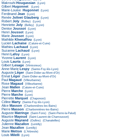
Makrouhi
Hougassian
(Lyon)
Gilbert
Hugonnet
(Lyon)
Marie-Louise
Hugonnet
(Lyon)
Ferdinand
Jean
(Lyon)
Renée
Jolivet Glauberg
(Lyon)
Robert
Joly
(Belley)
(Lyon)
Henriette
Joly
(Belley)
(Lyon)
Denise
Joussot
(Lyon)
Henri
Joussot
(Lyon)
Marie
Joussot
(Lyon)
Mathilde
Khenaffou
(Lyon)
Lucien
Lachaise
(Caluire-et-Cuire)
Mathieu
Lachaud
(Lyon)
Suzanne
Lachaud
(Lyon)
Henri
Lafoy
(Lyon)
Yvonne
Laurent
(Lyon)
Louis
Lauria
(Lyon)
Gilbert
Lesage
(Vénissieux)
Anne-Marie
Lespy
(Sainte-Foy-lès-Lyon)
Auguste
Léger
(Saint-Didier-au-Mont-d'Or)
Ennat
Léger
(Saint-Didier-au-Mont-d'Or)
Paul
Magaud
(Villeurbanne)
Rose
Magaud
(Villeurbanne)
Jean
Mallen
(Caluire-et-Cuire)
Pierre
Marche
(Lyon)
Pierre
Marche
(Lyon)
Pierrette
Marquet
(Chaponost)
Céline
Marty
(Sainte-Foy-lès-Lyon)
Alice
Masson
(Charbonnières-les-Bains)
Pierre
Masson
(Charbonnières-les-Bains)
Auguste
Matringe
(Saint-Fons)
(Saint-Pierre-la-Palud)
Maurice
Mayoud
(Saint-Laurent-de-Chamousset)
Auguste
Mayrand
(Oullins)
(Chanaleilles)
Julienne
Mazallon
(Lentilly)
Jean
Mazallon
(Lentilly)
Marie
Metton
(L'Arbresle)
Louis
Milelli
(Lyon)