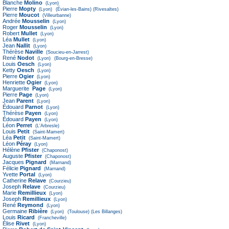
Blanche
Molino
(Lyon)
Pierre
Mopty
(Lyon)
(Évian-les-Bains)
(Rivesaltes)
Pierre
Moucot
(Villeurbanne)
Andrée
Mousselin
(Lyon)
Roger
Mousselin
(Lyon)
Robert
Mullet
(Lyon)
Léa
Mullet
(Lyon)
Jean
Nallit
(Lyon)
Thérèse
Naville
(Soucieu-en-Jarrest)
René
Nodot
(Lyon)
(Bourg-en-Bresse)
Louis
Oesch
(Lyon)
Ketty
Oesch
(Lyon)
Pierre
Ogier
(Lyon)
Henriette
Ogier
(Lyon)
Marguerite
Page
(Lyon)
Pierre
Page
(Lyon)
Jean
Parent
(Lyon)
Édouard
Parnot
(Lyon)
Thérèse
Payen
(Lyon)
Édouard
Payen
(Lyon)
Léon
Perret
(L'Arbresle)
Louis
Petit
(Saint-Mamert)
Léa
Petit
(Saint-Mamert)
Léon
Péray
(Lyon)
Hélène
Pfister
(Chaponost)
Auguste
Pfister
(Chaponost)
Jacques
Pignard
(Marnand)
Félicie
Pignard
(Marnand)
Yvette
Portal
(Lyon)
Catherine
Relave
(Courzieu)
Joseph
Relave
(Courzieu)
Marie
Remillieux
(Lyon)
Joseph
Remillieux
(Lyon)
René
Reymond
(Lyon)
Germaine
Ribière
(Lyon)
(Toulouse)
(Les Billanges)
Louis
Ricard
(Francheville)
Élise
Rivet
(Lyon)