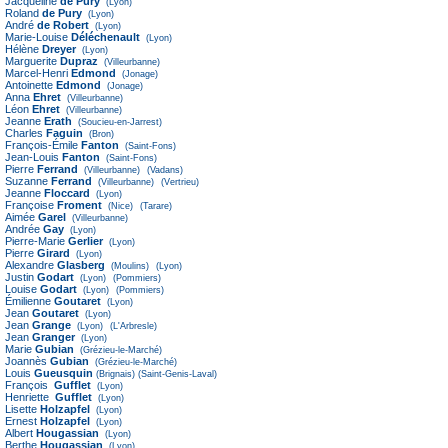
Jacqueline
de Pury
(Lyon)
Roland
de Pury
(Lyon)
André
de Robert
(Lyon)
Marie-Louise
Déléchenault
(Lyon)
Hélène
Dreyer
(Lyon)
Marguerite
Dupraz
(Villeurbanne)
Marcel-Henri
Edmond
(Jonage)
Antoinette
Edmond
(Jonage)
Anna
Ehret
(Villeurbanne)
Léon
Ehret
(Villeurbanne)
Jeanne
Erath
(Soucieu-en-Jarrest)
Charles
Faguin
(Bron)
François-Émile
Fanton
(Saint-Fons)
Jean-Louis
Fanton
(Saint-Fons)
Pierre
Ferrand
(Villeurbanne)
(Vadans)
Suzanne
Ferrand
(Villeurbanne)
(Vertrieu)
Jeanne
Floccard
(Lyon)
Françoise
Froment
(Nice)
(Tarare)
Aimée
Garel
(Villeurbanne)
Andrée
Gay
(Lyon)
Pierre-Marie
Gerlier
(Lyon)
Pierre
Girard
(Lyon)
Alexandre
Glasberg
(Moulins)
(Lyon)
Justin
Godart
(Lyon)
(Pommiers)
Louise
Godart
(Lyon)
(Pommiers)
Émilienne
Goutaret
(Lyon)
Jean
Goutaret
(Lyon)
Jean
Grange
(Lyon)
(L'Arbresle)
Jean
Granger
(Lyon)
Marie
Gubian
(Grézieu-le-Marché)
Joannès
Gubian
(Grézieu-le-Marché)
Louis
Gueusquin
(Brignais)
(Saint-Genis-Laval)
François
Gufflet
(Lyon)
Henriette
Gufflet
(Lyon)
Lisette
Holzapfel
(Lyon)
Ernest
Holzapfel
(Lyon)
Albert
Hougassian
(Lyon)
Berthe
Hougassian
(Lyon)