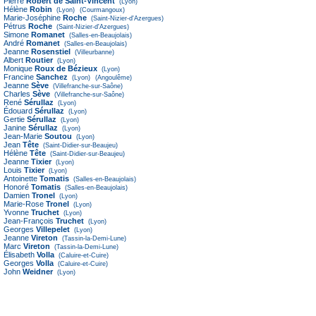
Pierre
Robert de Saint-Vincent
(Lyon)
Hélène
Robin
(Lyon)
(Courmangoux)
Marie-Joséphine
Roche
(Saint-Nizier-d'Azergues)
Pétrus
Roche
(Saint-Nizier-d'Azergues)
Simone
Romanet
(Salles-en-Beaujolais)
André
Romanet
(Salles-en-Beaujolais)
Jeanne
Rosenstiel
(Villeurbanne)
Albert
Routier
(Lyon)
Monique
Roux de Bézieux
(Lyon)
Francine
Sanchez
(Lyon)
(Angoulême)
Jeanne
Sève
(Villefranche-sur-Saône)
Charles
Sève
(Villefranche-sur-Saône)
René
Sérullaz
(Lyon)
Édouard
Sérullaz
(Lyon)
Gertie
Sérullaz
(Lyon)
Janine
Sérullaz
(Lyon)
Jean-Marie
Soutou
(Lyon)
Jean
Tête
(Saint-Didier-sur-Beaujeu)
Hélène
Tête
(Saint-Didier-sur-Beaujeu)
Jeanne
Tixier
(Lyon)
Louis
Tixier
(Lyon)
Antoinette
Tomatis
(Salles-en-Beaujolais)
Honoré
Tomatis
(Salles-en-Beaujolais)
Damien
Tronel
(Lyon)
Marie-Rose
Tronel
(Lyon)
Yvonne
Truchet
(Lyon)
Jean-François
Truchet
(Lyon)
Georges
Villepelet
(Lyon)
Jeanne
Vireton
(Tassin-la-Demi-Lune)
Marc
Vireton
(Tassin-la-Demi-Lune)
Élisabeth
Volla
(Caluire-et-Cuire)
Georges
Volla
(Caluire-et-Cuire)
John
Weidner
(Lyon)