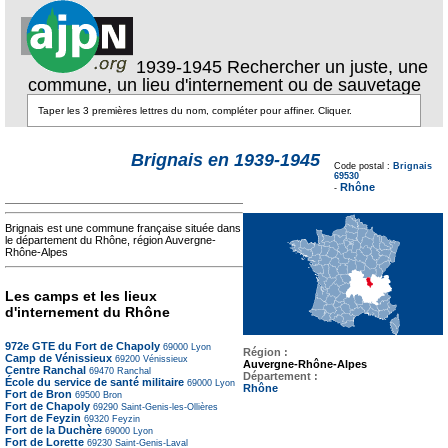
1939-1945 Rechercher un juste, une
commune, un lieu d'internement ou de sauvetage
Texte pour ecartement
Brignais en 1939-1945
lateral
Code postal :
Brignais
Texte pour
69530
ecartement lateral
Rhône
-
Brignais est une commune française située dans
le département du Rhône, région Auvergne-
Rhône-Alpes
Les camps et les lieux
d'internement du Rhône
972e GTE du Fort de Chapoly
69000
Lyon
Région :
Camp de Vénissieux
69200
Vénissieux
Auvergne-Rhône-Alpes
Centre Ranchal
69470
Ranchal
Département :
École du service de santé militaire
69000
Lyon
Rhône
Fort de Bron
69500
Bron
Fort de Chapoly
69290
Saint-Genis-les-Ollières
Fort de Feyzin
69320
Feyzin
Fort de la Duchère
69000
Lyon
Fort de Lorette
69230
Saint-Genis-Laval