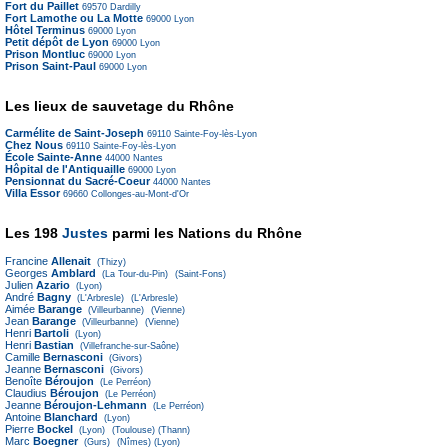
Fort du Paillet
69570
Dardilly
Fort Lamothe ou La Motte
69000
Lyon
Hôtel Terminus
69000
Lyon
Petit dépôt de Lyon
69000
Lyon
Prison Montluc
69000
Lyon
Prison Saint-Paul
69000
Lyon
Les lieux de sauvetage du Rhône
Carmélite de Saint-Joseph
69110
Sainte-Foy-lès-Lyon
Chez Nous
69110
Sainte-Foy-lès-Lyon
École Sainte-Anne
44000
Nantes
Hôpital de l'Antiquaille
69000
Lyon
Pensionnat du Sacré-Coeur
44000
Nantes
Villa Essor
69660
Collonges-au-Mont-d'Or
Les 198
Justes
parmi les Nations du Rhône
Francine
Allenait
(Thizy)
Georges
Amblard
(La Tour-du-Pin)
(Saint-Fons)
Julien
Azario
(Lyon)
André
Bagny
(L'Arbresle)
(L'Arbresle)
Aimée
Barange
(Villeurbanne)
(Vienne)
Jean
Barange
(Villeurbanne)
(Vienne)
Henri
Bartoli
(Lyon)
Henri
Bastian
(Villefranche-sur-Saône)
Camille
Bernasconi
(Givors)
Jeanne
Bernasconi
(Givors)
Benoîte
Béroujon
(Le Perréon)
Claudius
Béroujon
(Le Perréon)
Jeanne
Béroujon-Lehmann
(Le Perréon)
Antoine
Blanchard
(Lyon)
Pierre
Bockel
(Lyon)
(Toulouse)
(Thann)
Marc
Boegner
(Gurs)
(Nîmes)
(Lyon)