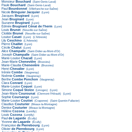
Monsieur
Bouchard
(Saint-Genis-Laval)
Paule
Bouchard
(Saint-Genis-Laval)
Paul
Bourdonnel
(Villefranche-sur-Saône)
Nicole
Bringuier Jacquier
(Lyon)
Jacques
Brugirard
(Lyon)
Jean
Brugirard
(Lyon)
Suzanne
Brugirard
(Lyon)
Edmée
Brugirard Cénat de l'herm
(Lyon)
Louis
Brunet
(Neuville-sur-Saône)
Clotilde
Brunet
(Neuville-sur-Saône)
Louise
Casati
(Lyon)
(L'Arbresle)
Lily
Ceschino
(L'Arbresle)
Pierre
Chaillet
(Lyon)
Cécile
Chalut
(Lyon)
Alice
Champalle
(Saint-Didier-au-Mont-d'Or)
Joseph
Champalle
(Saint-Didier-au-Mont-d'Or)
Marie-Louise
Chazall
(Lyon)
Jean-Marie
Chenevière
(Brussieu)
Marie-Claudia
Chenevière
(Brussieu)
Henri
Chevalier
(Lyon)
Irénée
Combe
(Vaugneray)
Noémie
Combe
(Vaugneray)
Berthe
Combe Ponchon
(Vaugneray)
Clara
Conrard
(Lyon)
Marie-Louise
Coquet
(Lyon)
Simone
Coqué Stolze
(Limoges)
(Lyon)
Jean-Marie
Courounat
(Clermont-l'Hérault)
(Lyon)
Sophie
Coursange
(Lyon)
Marie-Louise
Couttet
(Craponne)
(Saint-Quentin-Fallavier)
Claudius
Couturier
(Meaux-la-Montagne)
Denise
Couturier
(Meaux-la-Montagne)
Hélène
Cozona
(Lentilly)
Louis
Cozona
(Lentilly)
Paul
de Lagarde
(Écully)
Yvonne
de Lagarde
(Écully)
Françoise
de Pierrebourg
(Lyon)
Olivier
de Pierrebourg
(Lyon)