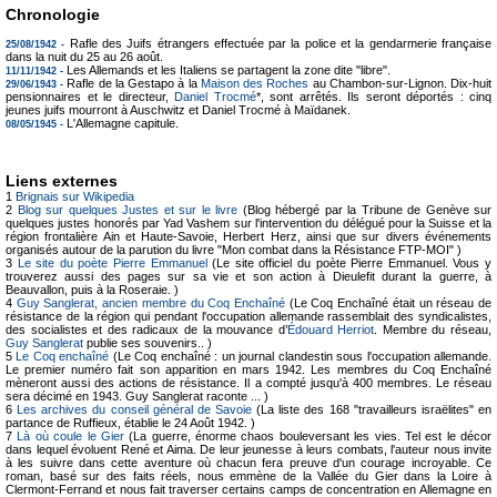
Chronologie
Rafle des Juifs étrangers effectuée par la police et la gendarmerie française
25/08/1942 -
dans la nuit du 25 au 26 août.
Les Allemands et les Italiens se partagent la zone dite "libre".
11/11/1942 -
Rafle de la Gestapo à la
Maison des Roches
au Chambon-sur-Lignon. Dix-huit
29/06/1943 -
pensionnaires et le directeur,
Daniel Trocmé
*, sont arrêtés. Ils seront déportés : cinq
jeunes juifs mourront à Auschwitz et Daniel Trocmé à Maïdanek.
L'Allemagne capitule.
08/05/1945 -
Liens externes
1
Brignais sur Wikipedia
2
Blog sur quelques Justes et sur le livre
(Blog hébergé par la Tribune de Genève sur
quelques justes honorés par Yad Vashem sur l'intervention du délégué pour la Suisse et la
région frontalière Ain et Haute-Savoie, Herbert Herz, ainsi que sur divers événements
organisés autour de la parution du livre "Mon combat dans la Résistance FTP-MOI" )
3
Le site du poète Pierre Emmanuel
(Le site officiel du poète Pierre Emmanuel. Vous y
trouverez aussi des pages sur sa vie et son action à Dieulefit durant la guerre, à
Beauvallon, puis à la Roseraie. )
4
Guy Sanglerat, ancien membre du Coq Enchaîné
(Le Coq Enchaîné était un réseau de
résistance de la région qui pendant l'occupation allemande rassemblait des syndicalistes,
des socialistes et des radicaux de la mouvance d’
Édouard Herriot
. Membre du réseau,
Guy Sanglerat
publie ses souvenirs.. )
5
Le Coq enchaîné
(Le Coq enchaîné : un journal clandestin sous l'occupation allemande.
Le premier numéro fait son apparition en mars 1942. Les membres du Coq Enchaîné
mèneront aussi des actions de résistance. Il a compté jusqu'à 400 membres. Le réseau
sera décimé en 1943. Guy Sanglerat raconte ... )
6
Les archives du conseil général de Savoie
(La liste des 168 "travailleurs israëlites" en
partance de Ruffieux, établie le 24 Août 1942. )
7
Là où coule le Gier
(La guerre, énorme chaos bouleversant les vies. Tel est le décor
dans lequel évoluent René et Aima. De leur jeunesse à leurs combats, l'auteur nous invite
à les suivre dans cette aventure où chacun fera preuve d'un courage incroyable. Ce
roman, basé sur des faits réels, nous emmène de la Vallée du Gier dans la Loire à
Clermont-Ferrand et nous fait traverser certains camps de concentration en Allemagne en