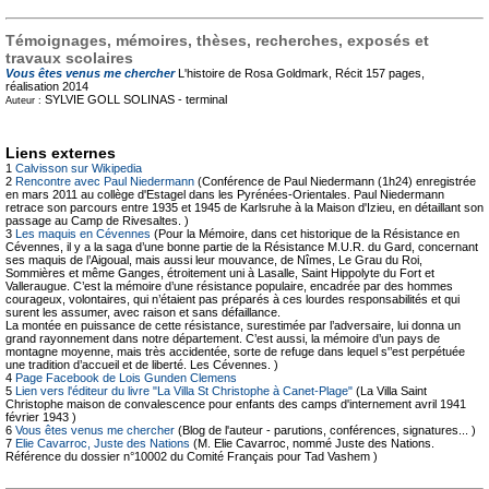
Témoignages, mémoires, thèses, recherches, exposés et
travaux scolaires
Vous êtes venus me chercher
L'histoire de Rosa Goldmark, Récit
157 pages,
réalisation 2014
SYLVIE GOLL SOLINAS -
terminal
Auteur :
Liens externes
1
Calvisson sur Wikipedia
2
Rencontre avec Paul Niedermann
(Conférence de Paul Niedermann (1h24) enregistrée
en mars 2011 au collège d'Estagel dans les Pyrénées-Orientales. Paul Niedermann
retrace son parcours entre 1935 et 1945 de Karlsruhe à la Maison d'Izieu, en détaillant son
passage au Camp de Rivesaltes. )
3
Les maquis en Cévennes
(Pour la Mémoire, dans cet historique de la Résistance en
Cévennes, il y a la saga d’une bonne partie de la Résistance M.U.R. du Gard, concernant
ses maquis de l’Aigoual, mais aussi leur mouvance, de Nîmes, Le Grau du Roi,
Sommières et même Ganges, étroitement uni à Lasalle, Saint Hippolyte du Fort et
Valleraugue. C’est la mémoire d’une résistance populaire, encadrée par des hommes
courageux, volontaires, qui n’étaient pas préparés à ces lourdes responsabilités et qui
surent les assumer, avec raison et sans défaillance.
La montée en puissance de cette résistance, surestimée par l’adversaire, lui donna un
grand rayonnement dans notre département. C’est aussi, la mémoire d’un pays de
montagne moyenne, mais très accidentée, sorte de refuge dans lequel s'’est perpétuée
une tradition d’accueil et de liberté. Les Cévennes. )
4
Page Facebook de Lois Gunden Clemens
5
Lien vers l'éditeur du livre "La Villa St Christophe à Canet-Plage"
(La Villa Saint
Christophe maison de convalescence pour enfants des camps d'internement avril 1941
février 1943 )
6
Vous êtes venus me chercher
(Blog de l'auteur - parutions, conférences, signatures... )
7
Elie Cavarroc, Juste des Nations
(M. Elie Cavarroc, nommé Juste des Nations.
Référence du dossier n°10002 du Comité Français pour Tad Vashem )