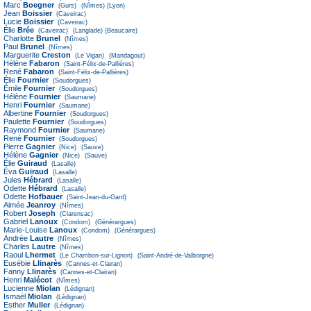
Marc
Boegner
(Gurs)
(Nîmes)
(Lyon)
Jean
Boissier
(Caveirac)
Lucie
Boissier
(Caveirac)
Élie
Brée
(Caveirac)
(Langlade)
(Beaucaire)
Charlotte
Brunel
(Nîmes)
Paul
Brunel
(Nîmes)
Marguerite
Creston
(Le Vigan)
(Mandagout)
Hélène
Fabaron
(Saint-Félix-de-Pallières)
René
Fabaron
(Saint-Félix-de-Pallières)
Élie
Fournier
(Soudorgues)
Émile
Fournier
(Soudorgues)
Hélène
Fournier
(Saumane)
Henri
Fournier
(Saumane)
Albertine
Fournier
(Soudorgues)
Paulette
Fournier
(Soudorgues)
Raymond
Fournier
(Saumane)
René
Fournier
(Soudorgues)
Pierre
Gagnier
(Nice)
(Sauve)
Hélène
Gagnier
(Nice)
(Sauve)
Élie
Guiraud
(Lasalle)
Éva
Guiraud
(Lasalle)
Jules
Hébrard
(Lasalle)
Odette
Hébrard
(Lasalle)
Odette
Hofbauer
(Saint-Jean-du-Gard)
Aimée
Jeanroy
(Nîmes)
Robert
Joseph
(Clarensac)
Gabriel
Lanoux
(Condom)
(Générargues)
Marie-Louise
Lanoux
(Condom)
(Générargues)
Andrée
Lautre
(Nîmes)
Charles
Lautre
(Nîmes)
Raoul
Lhermet
(Le Chambon-sur-Lignon)
(Saint-André-de-Valborgne)
Eusébie
Llinarès
(Cannes-et-Clairan)
Fanny
Llinarès
(Cannes-et-Clairan)
Henri
Malécot
(Nîmes)
Lucienne
Miolan
(Lédignan)
Ismaël
Miolan
(Lédignan)
Esther
Muller
(Lédignan)