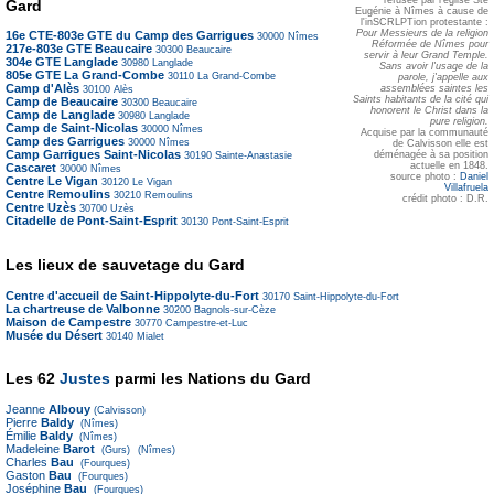
Gard
Eugénie à Nîmes à cause de
l'inSCRLPTion protestante :
Pour Messieurs de la religion
16e CTE-803e GTE du Camp des Garrigues
30000
Nîmes
Réformée de Nîmes pour
217e-803e GTE Beaucaire
30300
Beaucaire
servir à leur Grand Temple.
304e GTE Langlade
30980
Langlade
Sans avoir l'usage de la
805e GTE La Grand-Combe
30110
La Grand-Combe
parole, j'appelle aux
Camp d'Alès
assemblées saintes les
30100
Alès
Saints habitants de la cité qui
Camp de Beaucaire
30300
Beaucaire
honorent le Christ dans la
Camp de Langlade
30980
Langlade
pure religion.
Camp de Saint-Nicolas
30000
Nîmes
Acquise par la communauté
Camp des Garrigues
30000
Nîmes
de Calvisson elle est
Camp Garrigues Saint-Nicolas
déménagée à sa position
30190
Sainte-Anastasie
actuelle en 1848.
Cascaret
30000
Nîmes
source photo :
Daniel
Centre Le Vigan
30120
Le Vigan
Villafruela
Centre Remoulins
30210
Remoulins
crédit photo : D.R.
Centre Uzès
30700
Uzès
Citadelle de Pont-Saint-Esprit
30130
Pont-Saint-Esprit
Les lieux de sauvetage du Gard
Centre d'accueil de Saint-Hippolyte-du-Fort
30170
Saint-Hippolyte-du-Fort
La chartreuse de Valbonne
30200
Bagnols-sur-Cèze
Maison de Campestre
30770
Campestre-et-Luc
Musée du Désert
30140
Mialet
Les 62
Justes
parmi les Nations du Gard
Jeanne
Albouy
(Calvisson)
Pierre
Baldy
(Nîmes)
Émilie
Baldy
(Nîmes)
Madeleine
Barot
(Gurs)
(Nîmes)
Charles
Bau
(Fourques)
Gaston
Bau
(Fourques)
Joséphine
Bau
(Fourques)