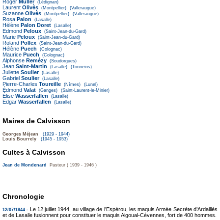
Roger
Muller
(Lédignan)
Laurent
Olivès
(Montpellier)
(Valleraugue)
Suzanne
Olivès
(Montpellier)
(Valleraugue)
Rosa
Palon
(Lasalle)
Hélène
Palon Doret
(Lasalle)
Edmond
Peloux
(Saint-Jean-du-Gard)
Marie
Peloux
(Saint-Jean-du-Gard)
Roland
Pollex
(Saint-Jean-du-Gard)
Hélène
Puech
(Colognac)
Maurice
Puech
(Colognac)
Alphonse
Remézy
(Soudorgues)
Jean
Saint-Martin
(Lasalle)
(Tonneins)
Juliette
Soulier
(Lasalle)
Gabriel
Soulier
(Lasalle)
Pierre-Charles
Toureille
(Nîmes)
(Lunel)
Édmond
Valat
(Ganges)
(Saint-Laurent-le-Minier)
Élise
Wasserfallen
(Lasalle)
Edgar
Wasserfallen
(Lasalle)
Maires de Calvisson
Georges Méjean
(1929 - 1944)
Louis Bourrely
(1945 - 1953)
Cultes à Calvisson
Jean de Mondenard
Pasteur ( 1939 - 1946 )
Chronologie
Le 12 juillet 1944, au village de l’Espérou, les maquis Armée Secrète d’Ardaillès
12/07/1944 -
et de Lasalle fusionnent pour constituer le maquis Aigoual-Cévennes, fort de 400 hommes.