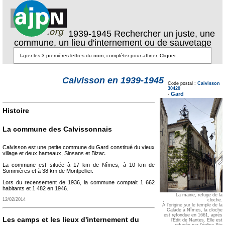
1939-1945 Rechercher un juste, une
commune, un lieu d'internement ou de sauvetage
Texte pour ecartement
Calvisson en 1939-1945
lateral
Code postal :
Calvisson
Texte pour
30420
ecartement lateral
Gard
-
Histoire
La commune des Calvissonnais
Calvisson est une petite commune du Gard constitué du vieux
village et deux hameaux, Sinsans et Bizac.
La commune est située à 17 km de Nîmes, à 10 km de
Sommières et à 38 km de Montpellier.
Lors du recensement de 1936, la commune comptait 1 662
habitants et 1 482 en 1946.
La mairie, refuge de la
12/02/2014
cloche.
À l'origine sur le temple de la
Calade à Nîmes, la cloche
est refondue en 1661, après
Les camps et les lieux d'internement du
l'Édit de Nantes. Elle est
refusée par l'église Ste