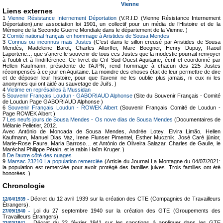
Vienne
Liens externes
1
Vienne Résistance Internement Déportation
(V.R.I.D (Vienne Résistance Internement
Déportation),une association loi 1901, un collectif pour un média de l’Histoire et de la
Mémoire de la Seconde Guerre Mondiale dans le département de la Vienne. )
2
Comité national français en hommage à Aristides de Sousa Mendes
3
Connus ou inconnus mais Justes
(C’est dans le sillon creusé par Aristides de Sousa
Mendès, Madeleine Barot, Charles Altorffer, Marc Boegner, Henry Dupuy, Raoul
Laporterie… que s'ancre le souvenir de tous ces Justes que la modestie pourrait renvoyer
à l’oubli et à l’indifférence. Ce livret du Crif Sud-Ouest Aquitaine, écrit et coordonné par
Hellen Kaufmann, présidente de l'AJPN, rend hommage à chacun des 225 Justes
récompensés à ce jour en Aquitaine. La moindre des choses était de leur permettre de dire
et de déposer leur histoire, pour que l’avenir ne les oublie plus jamais, ni eux ni les
anonymes qui ont aidé au sauvetage de Juifs. )
4
Victime en représailles à Mussidan
5
Souvenir Français Loudun - GABORIAUD Alphonse
(Site du Souvenir Français - Comité
de Loudun Page GABORIAUD Alphonse )
6
Souvenir Français Loudun - ROWEK Albert
(Souvenir Français Comité de Loudun -
Page ROWEK Albert )
7
Les neufs jours de Sousa Mendes - Os nove dias de Sousa Mendes
(Documentaires de
Mélanie Pelletier, 2012.
Avec António de Moncada de Sousa Mendes, Andrée Lotey, Elvira Limão, Hellen
Kaufmann, Manuel Dias Vaz, Irene Flunser Pimentel, Esther Mucznik, José Caré júnior,
Marie-Rose Faure, Maria Barroso… et António de Oliveira Salazar, Charles de Gaulle, le
Maréchal Philippe Pétain, et le rabin Haïm Kruger. )
8
De l'autre côté des nuages
9
Marsac 23210 La population remerciée
(Article du Journal La Montagne du 04/07/2021:
la population est remerciée pour avoir protégé des familles juives. Trois familles ont été
honorées. )
Chronologie
Décret du 12 avril 1939 sur la création des CTE (Compagnies de Travailleurs
12/04/1939 -
Étrangers).
Loi du 27 septembre 1940 sur la création des GTE (Groupements des
27/09/1940 -
Travailleurs Étrangers).
Décret du 22 février 1941 sur les sanctions à appliquer dans les GTE