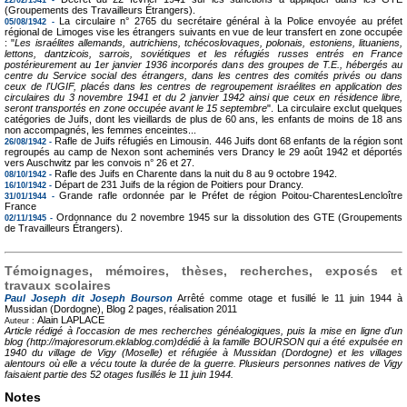
22/02/1941 -
(Groupements des Travailleurs Étrangers).
La circulaire n° 2765 du secrétaire général à la Police envoyée au préfet
05/08/1942 -
régional de Limoges vise les étrangers suivants en vue de leur transfert en zone occupée
: "
Les israélites allemands, autrichiens, tchécoslovaques, polonais, estoniens, lituaniens,
lettons, dantzicois, sarrois, soviétiques et les réfugiés russes entrés en France
postérieurement au 1er janvier 1936 incorporés dans des groupes de T.E., hébergés au
centre du Service social des étrangers, dans les centres des comités privés ou dans
ceux de l'UGIF, placés dans les centres de regroupement israélites en application des
circulaires du 3 novembre 1941 et du 2 janvier 1942 ainsi que ceux en résidence libre,
seront transportés en zone occupée avant le 15 septembre
". La circulaire exclut quelques
catégories de Juifs, dont les vieillards de plus de 60 ans, les enfants de moins de 18 ans
non accompagnés, les femmes enceintes...
Rafle de Juifs réfugiés en Limousin. 446 Juifs dont 68 enfants de la région sont
26/08/1942 -
regroupés au camp de Nexon sont acheminés vers Drancy le 29 août 1942 et déportés
vers Auschwitz par les convois n° 26 et 27.
Rafle des Juifs en Charente dans la nuit du 8 au 9 octobre 1942.
08/10/1942 -
Départ de 231 Juifs de la région de Poitiers pour Drancy.
16/10/1942 -
Grande rafle ordonnée par le Préfet de région Poitou-CharentesLencloître
31/01/1944 -
France
Ordonnance du 2 novembre 1945 sur la dissolution des GTE (Groupements
02/11/1945 -
de Travailleurs Étrangers).
Témoignages, mémoires, thèses, recherches, exposés et
travaux scolaires
Paul Joseph dit Joseph Bourson
Arrêté comme otage et fusillé le 11 juin 1944 à
Mussidan (Dordogne), Blog
2 pages, réalisation 2011
Alain LAPLACE
Auteur :
Article rédigé à l'occasion de mes recherches généalogiques, puis la mise en ligne d'un
blog (http://majoresorum.eklablog.com)dédié à la famille BOURSON qui a été expulsée en
1940 du village de Vigy (Moselle) et réfugiée à Mussidan (Dordogne) et les villages
alentours où elle a vécu toute la durée de la guerre. Plusieurs personnes natives de Vigy
faisaient partie des 52 otages fusillés le 11 juin 1944.
Notes