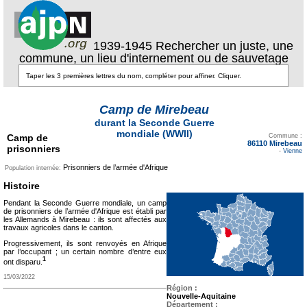
1939-1945 Rechercher un juste, une
commune, un lieu d'internement ou de sauvetage
Camp de Mirebeau
durant la Seconde Guerre
Texte pour ecartement
mondiale (WWII)
Camp de
lateral
Commune :
86110 Mirebeau
prisonniers
-
Vienne
Prisonniers de l’armée d'Afrique
Population internée:
Histoire
Pendant la Seconde Guerre mondiale, un camp
de prisonniers de l’armée d'Afrique est établi par
les Allemands à Mirebeau : ils sont affectés aux
travaux agricoles dans le canton.
Progressivement, ils sont renvoyés en Afrique
par l’occupant ; un certain nombre d’entre eux
1
ont disparu.
15/03/2022
Région :
Nouvelle-Aquitaine
Département :