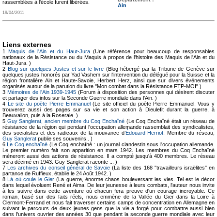
rassemblées à l'école furent libérées.
Ain
19/04/2011
Liens externes
1
Maquis de l'Ain et du Haut-Jura
(Une référence pour beaucoup de responsables
nationaux de la Résistance ou du Maquis à propos de l'histoire des Maquis de l'Ain et du
Haut-Jura. )
2
Blog sur quelques Justes et sur le livre
(Blog hébergé par la Tribune de Genève sur
quelques justes honorés par Yad Vashem sur l'intervention du délégué pour la Suisse et la
région frontalière Ain et Haute-Savoie, Herbert Herz, ainsi que sur divers événements
organisés autour de la parution du livre "Mon combat dans la Résistance FTP-MOI" )
3
Mémoires de l'Ain 1939-1945
(Forum à disposition des personnes qui désirent discuter
et partager des infos sur la Seconde Guerre mondiale dans l'Ain. )
4
Le site du poète Pierre Emmanuel
(Le site officiel du poète Pierre Emmanuel. Vous y
trouverez aussi des pages sur sa vie et son action à Dieulefit durant la guerre, à
Beauvallon, puis à la Roseraie. )
5
Guy Sanglerat, ancien membre du Coq Enchaîné
(Le Coq Enchaîné était un réseau de
résistance de la région qui pendant l'occupation allemande rassemblait des syndicalistes,
des socialistes et des radicaux de la mouvance d’
Édouard Herriot
. Membre du réseau,
Guy Sanglerat
publie ses souvenirs.. )
6
Le Coq enchaîné
(Le Coq enchaîné : un journal clandestin sous l'occupation allemande.
Le premier numéro fait son apparition en mars 1942. Les membres du Coq Enchaîné
mèneront aussi des actions de résistance. Il a compté jusqu'à 400 membres. Le réseau
sera décimé en 1943. Guy Sanglerat raconte ... )
7
Les archives du conseil général de Savoie
(La liste des 168 "travailleurs israëlites" en
partance de Ruffieux, établie le 24 Août 1942. )
8
Là où coule le Gier
(La guerre, énorme chaos bouleversant les vies. Tel est le décor
dans lequel évoluent René et Aima. De leur jeunesse à leurs combats, l'auteur nous invite
à les suivre dans cette aventure où chacun fera preuve d'un courage incroyable. Ce
roman, basé sur des faits réels, nous emmène de la Vallée du Gier dans la Loire à
Clermont-Ferrand et nous fait traverser certains camps de concentration en Allemagne en
suivant le parcours de deux jeunes gens que la vie a forgé pour combattre aussi bien
dans l'univers ouvrier des années 30 que pendant la seconde guerre mondiale avec leur