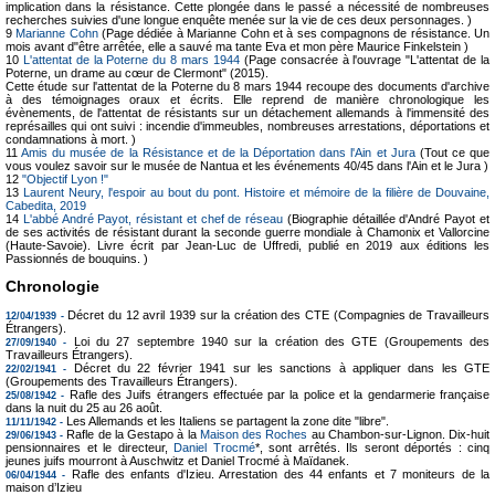
implication dans la résistance. Cette plongée dans le passé a nécessité de nombreuses
recherches suivies d'une longue enquête menée sur la vie de ces deux personnages. )
9
Marianne Cohn
(Page dédiée à Marianne Cohn et à ses compagnons de résistance. Un
mois avant d"être arrêtée, elle a sauvé ma tante Eva et mon père Maurice Finkelstein )
10
L'attentat de la Poterne du 8 mars 1944
(Page consacrée à l'ouvrage "L'attentat de la
Poterne, un drame au cœur de Clermont" (2015).
Cette étude sur l'attentat de la Poterne du 8 mars 1944 recoupe des documents d'archive
à des témoignages oraux et écrits. Elle reprend de manière chronologique les
évènements, de l'attentat de résistants sur un détachement allemands à l'immensité des
représailles qui ont suivi : incendie d'immeubles, nombreuses arrestations, déportations et
condamnations à mort. )
11
Amis du musée de la Résistance et de la Déportation dans l'Ain et Jura
(Tout ce que
vous voulez savoir sur le musée de Nantua et les événements 40/45 dans l'Ain et le Jura )
12
"Objectif Lyon !"
13
Laurent Neury, l'espoir au bout du pont. Histoire et mémoire de la filière de Douvaine,
Cabedita, 2019
14
L'abbé André Payot, résistant et chef de réseau
(Biographie détaillée d'André Payot et
de ses activités de résistant durant la seconde guerre mondiale à Chamonix et Vallorcine
(Haute-Savoie). Livre écrit par Jean-Luc de Uffredi, publié en 2019 aux éditions les
Passionnés de bouquins. )
Chronologie
Décret du 12 avril 1939 sur la création des CTE (Compagnies de Travailleurs
12/04/1939 -
Étrangers).
Loi du 27 septembre 1940 sur la création des GTE (Groupements des
27/09/1940 -
Travailleurs Étrangers).
Décret du 22 février 1941 sur les sanctions à appliquer dans les GTE
22/02/1941 -
(Groupements des Travailleurs Étrangers).
Rafle des Juifs étrangers effectuée par la police et la gendarmerie française
25/08/1942 -
dans la nuit du 25 au 26 août.
Les Allemands et les Italiens se partagent la zone dite "libre".
11/11/1942 -
Rafle de la Gestapo à la
Maison des Roches
au Chambon-sur-Lignon. Dix-huit
29/06/1943 -
pensionnaires et le directeur,
Daniel Trocmé
*, sont arrêtés. Ils seront déportés : cinq
jeunes juifs mourront à Auschwitz et Daniel Trocmé à Maïdanek.
Rafle des enfants d'Izieu. Arrestation des 44 enfants et 7 moniteurs de la
06/04/1944 -
maison d’Izieu