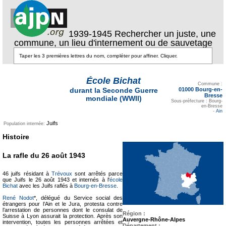
1939-1945 Rechercher un juste, une
commune, un lieu d'internement ou de sauvetage
École Bichat
Texte pour ecartement
lateral
Commune :
01000 Bourg-en-
durant la Seconde Guerre
Bresse
mondiale (WWII)
Sous-préfecture : Bourg-
en-Bresse
-
Ain
Juifs
Population internée:
Histoire
La rafle du 26 août 1943
46 juifs résidant à
Trévoux
sont arrêtés parce
que Juifs le 26 août 1943 et internés à l'
école
Bichat
avec les Juifs raflés à
Bourg-en-Bresse
.
René Nodot
*, délégué du Service social des
étrangers pour l’Ain et le Jura, protesta contre
l’arrestation de personnes dont le consulat de
Région :
Suisse à Lyon assurait la protection. Après son
Auvergne-Rhône-Alpes
intervention, toutes les personnes arrêtées et
Département :