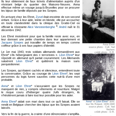
Ils leur obtiennent de faux tickets d'alimentation auprès d’un
résistant belge du quartier des Maisons-Neuves. Anna
effectue même un voyage jusqu’à Bruxelles pour se procurer
les bijoux de famille déposés par les Szepes.
En arrivant chez les Ehret,
Zysel
était enceinte de son second
enfant. Grâce à leur aide, teinte en blonde, elle put accoucher
en toute clandestinité dans la clinique des Gratte-Ciel où
1
officiait la résistante
Alice Vansteenberghe
.
André
naît le 31
décembre 1942.
Les Ehret insistèrent pour que la famille reste avec eux, en
leur donnant une petite chambre dans leur appartement et
Jacques Szepes
put travailler de temps en temps comme
Anna Ehret
coiffeur grâce à ses faux papiers d’identité.
source photo : Coll. Yad
Vashem
Le 1er mai 1943, trois soldats allemands demandèrent aux
crédit photo : D.R.
Ehret* s’ils hébergeaient des « terroristes ».
Léon Ehret
* leur
répondit en allemand qu’il parlait couramment. Les Allemands
saluèrent
Léon Ehret
* et quittèrent la maison sans
perquisitionner.
Les Szepes, qui étaient cachés et silencieux, entendirent toute
la conversation. Grâce au courage de
Léon Ehret
*, les sept
personnes du logis furent sauvées cette nuit-là d’une mort
probable.
Anna
* et
Léon Ehret
* s’assuraient que les Szepes ne
manquent de rien, y compris vêtements et nourriture. Malgré
le risque couru d’héberger quatre Juifs étrangers, ils
n’hésitèrent jamais à faire tout leur possible pour les aider.
Anna Ehret
* aidait son mari dans tout ce qu’il faisait. Elle se
Anna
* et
Léon Ehret
* avec
leur fils Roland, 1939-1940
rendit en Belgique chercher des bijoux que les Szepes avaient
source photo : Coll. Yad
laissés.
Vashem
crédit photo : D.R.
Vers la fin de la guerre, la crainte d’une dénonciation s’amplifia.