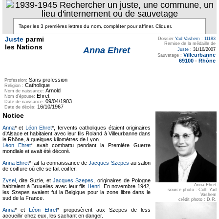
1939-1945 Rechercher un juste, une commune, un
lieu d'internement ou de sauvetage
Juste
parmi
Dossier
Yad Vashem
:
11183
Remise de la médaille de
les Nations
Anna Ehret
Juste
:
31/10/2007
Villeurbanne
Sauvetage :
69100
-
Rhône
Sans profession
Profession:
Catholique
Religion :
Arnold
Nom de naissance:
Ehret
Nom d'épouse:
09/04/1903
Date de naissance:
16/10/1967
Date de décès:
Notice
Anna
* et
Léon Ehret
*, fervents catholiques étaient originaires
d’Alsace et habitaient avec leur fils Roland à Villeurbanne dans
le Rhône, à quelques kilomètres de Lyon.
Léon Ehret
* avait combattu pendant la Première Guerre
mondiale et avait été décoré.
Anna Ehret
* fait la connaissance de
Jacques Szepes
au salon
de coiffure où elle se fait coiffer.
Zysel
, dite Suzie, et
Jacques Szepes
, originaires de Pologne
Anna Ehret
habitaient à Bruxelles avec leur fils
Henri
. En novembre 1942,
source photo : Coll. Yad
les Szepes avaient fui la Belgique pour la zone libre dans le
Vashem
sud de la France.
crédit photo : D.R.
Anna
* et
Léon Ehret
* proposèrent aux Szepes de less
accueillir chez eux, les sachant en danger.