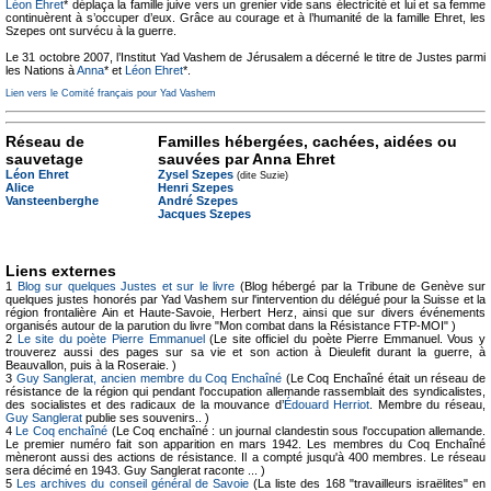
Léon Ehret
* déplaça la famille juive vers un grenier vide sans électricité et lui et sa femme
continuèrent à s’occuper d’eux. Grâce au courage et à l’humanité de la famille Ehret, les
Szepes ont survécu à la guerre.
Le 31 octobre 2007, l’Institut Yad Vashem de Jérusalem a décerné le titre de Justes parmi
les Nations à
Anna
* et
Léon Ehret
*.
Lien vers le Comité français pour Yad Vashem
Réseau de
Familles hébergées, cachées, aidées ou
sauvetage
sauvées par Anna Ehret
Léon Ehret
Zysel Szepes
(dite Suzie)
Alice
Henri Szepes
Vansteenberghe
André Szepes
Jacques Szepes
Liens externes
1
Blog sur quelques Justes et sur le livre
(Blog hébergé par la Tribune de Genève sur
quelques justes honorés par Yad Vashem sur l'intervention du délégué pour la Suisse et la
région frontalière Ain et Haute-Savoie, Herbert Herz, ainsi que sur divers événements
organisés autour de la parution du livre "Mon combat dans la Résistance FTP-MOI" )
2
Le site du poète Pierre Emmanuel
(Le site officiel du poète Pierre Emmanuel. Vous y
trouverez aussi des pages sur sa vie et son action à Dieulefit durant la guerre, à
Beauvallon, puis à la Roseraie. )
3
Guy Sanglerat, ancien membre du Coq Enchaîné
(Le Coq Enchaîné était un réseau de
résistance de la région qui pendant l'occupation allemande rassemblait des syndicalistes,
des socialistes et des radicaux de la mouvance d’
Édouard Herriot
. Membre du réseau,
Guy Sanglerat
publie ses souvenirs.. )
4
Le Coq enchaîné
(Le Coq enchaîné : un journal clandestin sous l'occupation allemande.
Le premier numéro fait son apparition en mars 1942. Les membres du Coq Enchaîné
mèneront aussi des actions de résistance. Il a compté jusqu'à 400 membres. Le réseau
sera décimé en 1943. Guy Sanglerat raconte ... )
5
Les archives du conseil général de Savoie
(La liste des 168 "travailleurs israëlites" en