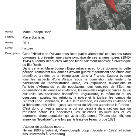
Auteur
Marie-Joseph Bopp
Édition
Place Stanislas
Année
2011
Genre
histoire
Description
Cette "Histoire de l’Alsace sous l’occupation allemande" est l’un des rares
ouvrages à présenter une vaste synthèse de ces années noires (1940-
1945) au cours desquelles l’Alsace fut brutalement annexée à l’Allemagne
du IIIe Reich.
Dans ce livre, Marie-Joseph Bopp retrace avec force documents cette
période, remontant aux années d’avant-guerre et terminant son étude aux
premières années de la réintégration dans la France. L’auteur évoque
tous les aspects d’une Alsace sous la domination allemande : la
nazification de l’administration locale, les expulsions d’Alsaciens et
l’arrivée d’Allemands et de populations des contrées de l’Est, les
organisations de jeunesse en Alsace, les nouvelles règles scolaires, la vie
culturelle, les spoliations financières, l’agriculture, la médecine et les
questions raciales, les religions, la police et la justice, les camps du
Struthof et de Schirmeck, le STO, la résistance, les combats en Alsace et
la libérations des villes… jusqu’au retour de l’Alsace au sein de la France.
C’est donc un vaste panorama qui est dessiné dans cet ouvrage où
l’érudition côtoie les anecdotes, les situations douloureuses et les
tourments d’une population qui avait déjà connu, 70 ans plus tôt, une
annexion "légalisée" cette fois par le traité de Francfort de 1871.
L'auteur en quelques mots...
Né en 1893 à Sélestat, Marie-Joseph Bopp (décédé en 1972) effectue
ses universités à Strasbourg.