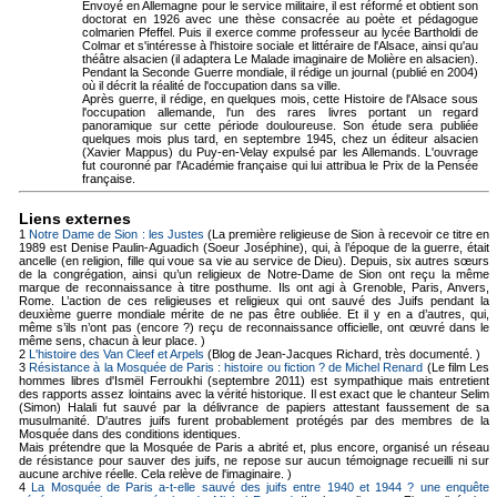
Envoyé en Allemagne pour le service militaire, il est réformé et obtient son
doctorat en 1926 avec une thèse consacrée au poète et pédagogue
colmarien Pfeffel. Puis il exerce comme professeur au lycée Bartholdi de
Colmar et s'intéresse à l'histoire sociale et littéraire de l'Alsace, ainsi qu'au
théâtre alsacien (il adaptera Le Malade imaginaire de Molière en alsacien).
Pendant la Seconde Guerre mondiale, il rédige un journal (publié en 2004)
où il décrit la réalité de l'occupation dans sa ville.
Après guerre, il rédige, en quelques mois, cette Histoire de l'Alsace sous
l'occupation allemande, l'un des rares livres portant un regard
panoramique sur cette période douloureuse. Son étude sera publiée
quelques mois plus tard, en septembre 1945, chez un éditeur alsacien
(Xavier Mappus) du Puy-en-Velay expulsé par les Allemands. L'ouvrage
fut couronné par l'Académie française qui lui attribua le Prix de la Pensée
française.
Liens externes
1
Notre Dame de Sion : les Justes
(La première religieuse de Sion à recevoir ce titre en
1989 est Denise Paulin-Aguadich (Soeur Joséphine), qui, à l’époque de la guerre, était
ancelle (en religion, fille qui voue sa vie au service de Dieu). Depuis, six autres sœurs
de la congrégation, ainsi qu’un religieux de Notre-Dame de Sion ont reçu la même
marque de reconnaissance à titre posthume. Ils ont agi à Grenoble, Paris, Anvers,
Rome. L’action de ces religieuses et religieux qui ont sauvé des Juifs pendant la
deuxième guerre mondiale mérite de ne pas être oubliée. Et il y en a d’autres, qui,
même s’ils n’ont pas (encore ?) reçu de reconnaissance officielle, ont œuvré dans le
même sens, chacun à leur place. )
2
L'histoire des Van Cleef et Arpels
(Blog de Jean-Jacques Richard, très documenté. )
3
Résistance à la Mosquée de Paris : histoire ou fiction ? de Michel Renard
(Le film Les
hommes libres d'Ismël Ferroukhi (septembre 2011) est sympathique mais entretient
des rapports assez lointains avec la vérité historique. Il est exact que le chanteur Selim
(Simon) Halali fut sauvé par la délivrance de papiers attestant faussement de sa
musulmanité. D'autres juifs furent probablement protégés par des membres de la
Mosquée dans des conditions identiques.
Mais prétendre que la Mosquée de Paris a abrité et, plus encore, organisé un réseau
de résistance pour sauver des juifs, ne repose sur aucun témoignage recueilli ni sur
aucune archive réelle. Cela relève de l'imaginaire. )
4
La Mosquée de Paris a-t-elle sauvé des juifs entre 1940 et 1944 ? une enquête