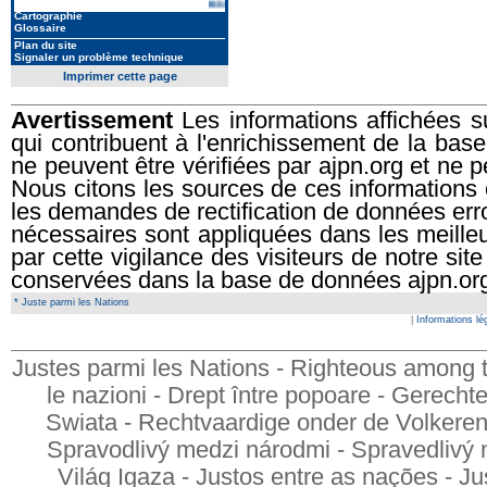
Bibliothèque : 1390 ouvrages
Cartographie
Glossaire
Plan du site
Signaler un problème technique
Imprimer cette page
Avertissement
Les informations affichées su
qui contribuent à l'enrichissement de la ba
ne peuvent être vérifiées par ajpn.org et ne p
Nous citons les sources de ces informations
les demandes de rectification de données err
nécessaires sont appliquées dans les meilleur
par cette vigilance des visiteurs de notre si
conservées dans la base de données ajpn.or
* Juste parmi les Nations
|
Informations lé
Justes parmi les Nations - Righteous among t
le nazioni - Drept între popoare - Gerech
Swiata - Rechtvaardige onder de Volkeren - 
Spravodlivý medzi národmi - Spravedlivý 
Világ Igaza - Justos entre as nações - Ju