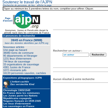
Soutenez le travail de l'AJPN
Recherche de personne, de lieu : affiche la page
Page
d'accueil
Anonymes, Justes et Persécutés durant la
période nazie dans les communes de France
3 annonces de recherche
39/45 en France (WWII)
base des données identifiées par AJPN.org
Nouveaux articles
Une page au hasard
Rechercher un auteur :
38080 noms de commune
95 départements et l'étranger
1231 lieux d'internement
744 lieux de sauvetage
33 organisations de sauvetage
4381 Justes de France
1072 résistants juifs
16133 personnes sauvées, cachées
Expositions pédagogiques AJPN
Aucun résultat à votre recherche
L'enfant cachée
Das versteckte Kind
Chronologie 1905/1945
En France dans les communes
Les Justes parmi les Nations
Républicains espagnols
Tsiganes français en 1939-1945
Les lieux d'internement
Les sauvetages en France