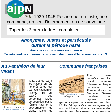
1939-1945 Rechercher un juste, une
commune, un lieu d'internement ou de sauvetage
Anonymes, Justes et persécutés
durant la période nazie
dans les communes de France
Ce site web est ouvert aux contributions d'Internautes via PC
Au Panthéon de leur
Communes françaises
vivant
Pour faire
connaître au plus
4381 Justes parmi
grand nombre
les Nations ont été
l'histoire de chaque
honorés à ce jour
commune de
par Yad Vashem en
France durant la
France. Ils ont
Seconde Guerre
1939, les
Alsaciens
en
sauvé des
mondiale et
Périgord. - DR
personnes juives
rappeler ces
persécutées par le
gestes simples qui sauvèrent des vies,
régime nazi et le
l'AJPN fait apparaître les anonymes qui
Juste avec le cœur
gouvernement de
ont participé ou aidé au sauvetage des
© Édith Gorren 2008
Vichy. Dans de
persécutés. Sauvetages, arrestations et