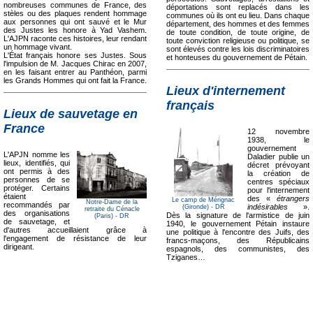
nombreuses communes de France, des
déportations sont replacés dans les
stèles ou des plaques rendent hommage
communes où ils ont eu lieu. Dans chaque
aux personnes qui ont sauvé et le Mur
département, des hommes et des femmes
des Justes les honore à Yad Vashem.
de toute condition, de toute origine, de
L'AJPN raconte ces histoires, leur rendant
toute conviction religieuse ou politique, se
un hommage vivant.
sont élevés contre les lois discriminatoires
L'État français honore ses Justes. Sous
et honteuses du gouvernement de Pétain.
l'impulsion de M. Jacques Chirac en 2007,
en les faisant entrer au Panthéon, parmi
les Grands Hommes qui ont fait la France.
Lieux d'internement
français
Lieux de sauvetage en
France
12 novembre
1938, le
gouvernement
L'APJN nomme les
Daladier publie un
lieux, identifiés, qui
décret prévoyant
ont permis à des
la création de
personnes de se
centres spéciaux
protéger. Certains
pour l'internement
étaient
des «
étrangers
Le camp de Mérignac
Notre-Dame de la
recommandés par
indésirables
».
(Gironde) - DR
retraite du Cénacle
des organisations
Dès la signature de l'armistice de juin
(Paris) - DR
de sauvetage, et
1940, le gouvernement Pétain instaure
d'autres accueillaient grâce à
une politique à l'encontre des Juifs, des
l'engagement de résistance de leur
francs-maçons, des Républicains
dirigeant.
espagnols, des communistes, des
Tziganes…