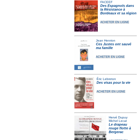
FACEEF
Des Espagnols dans
la Résistance à
Bordeaux et sa région
ACHETER EN LIGNE
Jean Henrion
Ces Justes ont sauvé
ma famille
ACHETER EN LIGNE
Éric Lebreton
Des visas pour la vie
ACHETER EN LIGNE
Hervé Dupuy
Michel Lecat
Le drapeau
rouge flotte à
Bergerac