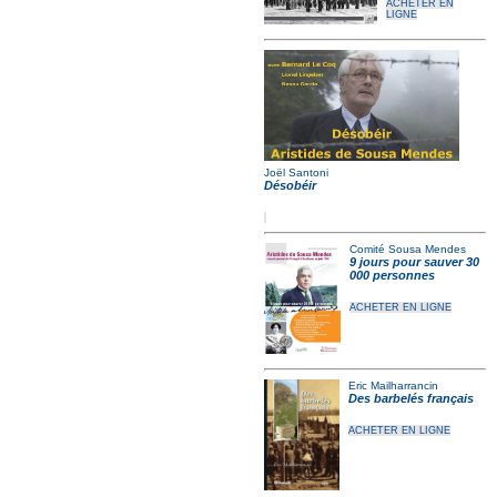
ACHETER EN
LIGNE
Joël Santoni
Désobéir
Comité Sousa Mendes
9 jours pour sauver 30
000 personnes
ACHETER EN LIGNE
Eric Mailharrancin
Des barbelés français
ACHETER EN LIGNE