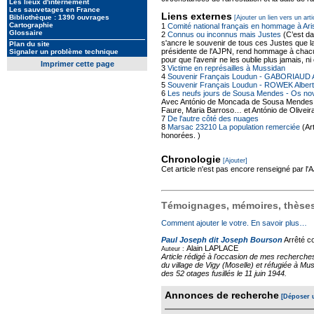
Les lieux d'internement
Les sauvetages en France
Liens externes
Bibliothèque : 1390 ouvrages
[Ajouter un lien vers un arti
Cartographie
1
Comité national français en hommage à Ar
Glossaire
2
Connus ou inconnus mais Justes
(C’est da
s'ancre le souvenir de tous ces Justes que la 
Plan du site
présidente de l'AJPN, rend hommage à chacun
Signaler un problème technique
pour que l’avenir ne les oublie plus jamais, n
Imprimer cette page
3
Victime en représailles à Mussidan
4
Souvenir Français Loudun - GABORIAUD 
5
Souvenir Français Loudun - ROWEK Albert
6
Les neufs jours de Sousa Mendes - Os no
Avec António de Moncada de Sousa Mendes, A
Faure, Maria Barroso… et António de Oliveira 
7
De l'autre côté des nuages
8
Marsac 23210 La population remerciée
(Ar
honorées. )
Chronologie
[Ajouter]
Cet article n'est pas encore renseigné par l
Témoignages, mémoires, thèses,
Comment ajouter le votre. En savoir plus…
Paul Joseph dit Joseph Bourson
Arrêté co
Alain LAPLACE
Auteur :
Article rédigé à l'occasion de mes recherche
du village de Vigy (Moselle) et réfugiée à Mus
des 52 otages fusillés le 11 juin 1944.
Annonces de recherche
[Déposer 