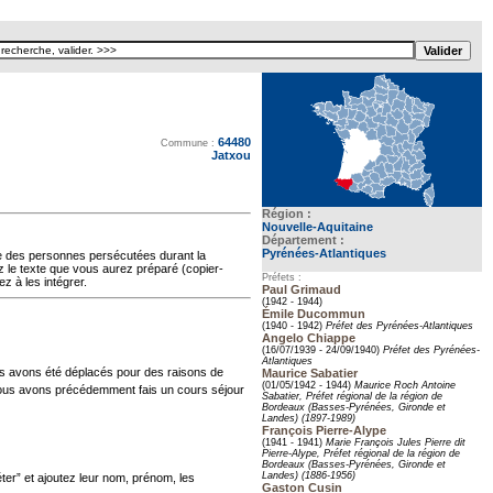
64480
Texte pour ecartement lateral
Commune :
Jatxou
Région :
Nouvelle-Aquitaine
Département :
Pyrénées-Atlantiques
oire des personnes persécutées durant la
z le texte que vous aurez préparé (copier-
Préfets :
z à les intégrer.
Paul Grimaud
(1942 - 1944)
Émile Ducommun
(1940 - 1942)
Préfet des Pyrénées-Atlantiques
Angelo Chiappe
(16/07/1939 - 24/09/1940)
Préfet des Pyrénées-
Atlantiques
Nous avons été déplacés pour des raisons de
Maurice Sabatier
(01/05/1942 - 1944)
Maurice Roch Antoine
nous avons précédemment fais un cours séjour
Sabatier, Préfet régional de la région de
Bordeaux (Basses-Pyrénées, Gironde et
Landes) (1897-1989)
François Pierre-Alype
(1941 - 1941)
Marie François Jules Pierre dit
Pierre-Alype, Préfet régional de la région de
Bordeaux (Basses-Pyrénées, Gironde et
Landes) (1886-1956)
er” et ajoutez leur nom, prénom, les
Gaston Cusin