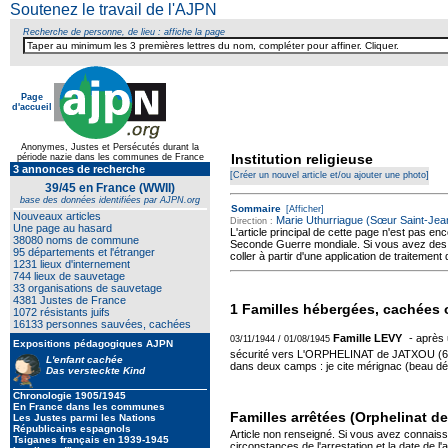
Soutenez le travail de l'AJPN
Recherche de personne, de lieu : affiche la page
Page
d'accueil
Anonymes, Justes et Persécutés durant la
Institution religieuse
période nazie dans les communes de France
3 annonces de recherche
[Créer un nouvel article et/ou ajouter une photo]
39/45 en France (WWII)
base des données identifiées par AJPN.org
Sommaire
[Afficher]
Nouveaux articles
Marie Uthurriague (Sœur Saint-Jea
Direction :
Une page au hasard
L'article principal de cette page n'est pas en
38080 noms de commune
Seconde Guerre mondiale. Si vous avez des in
95 départements et l'étranger
coller à partir d'une application de traiteme
1231 lieux d'internement
744 lieux de sauvetage
33 organisations de sauvetage
4381 Justes de France
1 Familles hébergées, cachées o
1072 résistants juifs
16133 personnes sauvées, cachées
Famille LEVY
- après 
03/11/1944 / 01/08/1945
Expositions pédagogiques AJPN
sécurité vers L'ORPHELINAT de JATXOU (64) 
L'enfant cachée
dans deux camps : je cite mérignac (beau d
Das versteckte Kind
Chronologie 1905/1945
En France dans les communes
Familles arrêtées (Orphelinat d
Les Justes parmi les Nations
Républicains espagnols
Article non renseigné. Si vous avez connais
Tsiganes français en 1939-1945
circonstances de l'arrestation et la date de l'a