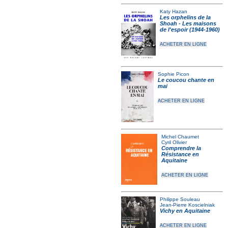
Katy Hazan
Les orphelins de la
Shoah - Les maisons
de l'espoir (1944-1960)
ACHETER EN LIGNE
Sophie Picon
Le coucou chante en
mai
ACHETER EN LIGNE
Michel Chaumet
Cyril Olivier
Comprendre la
Résistance en
Aquitaine
ACHETER EN LIGNE
Philippe Souleau
Jean-Pierre Koscielniak
Vichy en Aquitaine
ACHETER EN LIGNE