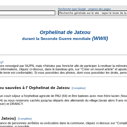
Recherche type Google : propose des pages
Orphelinat de Jatxou
(WWII)
durant la Seconde Guerre mondiale
n)
*
core renseigné par l'AJPN, mais n'hésitez pas l'enrichir afin de participer à restituer la mém
formations, cliquez ci-dessus, dans le bandeau gris, sur “Créer un nouvel article” et ajoute
nt de texte est confortable). Si vous possédez des photos, dont vous possédez les droits, pense
u sauvées à l' Orphelinat de Jatxou
[Compléter]
un court séjour a l'orphelinat agricole de PAU (64) et être batistes avec mon frère lucien ;
ou nous resterons cachés jusqu'au départs des allemands du village j'avais alors 9 ans 
éser) et DRANCY.
e Jatxou)
[Compléter]
sance de personnes arrêtées ou exécutées dans la commune, cliquez ci-dessus sur “Complét
rrestation, si possible.