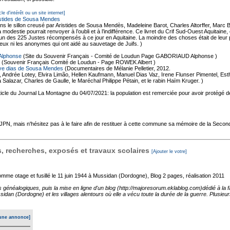
cle d'intérêt ou un site internet]
istides de Sousa Mendes
ns le sillon creusé par Aristides de Sousa Mendès, Madeleine Barot, Charles Altorffer, Mar
modestie pourrait renvoyer à l’oubli et à l’indifférence. Ce livret du Crif Sud-Ouest Aquitain
 des 225 Justes récompensés à ce jour en Aquitaine. La moindre des choses était de leur per
i eux ni les anonymes qui ont aidé au sauvetage de Juifs. )
Alphonse
(Site du Souvenir Français - Comité de Loudun Page GABORIAUD Alphonse )
(Souvenir Français Comité de Loudun - Page ROWEK Albert )
ve dias de Sousa Mendes
(Documentaires de Mélanie Pelletier, 2012.
ndrée Lotey, Elvira Limão, Hellen Kaufmann, Manuel Dias Vaz, Irene Flunser Pimentel, Est
Salazar, Charles de Gaulle, le Maréchal Philippe Pétain, et le rabin Haïm Kruger. )
ticle du Journal La Montagne du 04/07/2021: la population est remerciée pour avoir protégé des
'AJPN, mais n'hésitez pas à le faire afin de restituer à cette commune sa mémoire de la Seco
 recherches, exposés et travaux scolaires
[Ajouter le votre]
mme otage et fusillé le 11 juin 1944 à Mussidan (Dordogne), Blog
2 pages, réalisation 2011
s généalogiques, puis la mise en ligne d'un blog (http://majoresorum.eklablog.com)dédié à l
sidan (Dordogne) et les villages alentours où elle a vécu toute la durée de la guerre. Plusieu
une annonce]