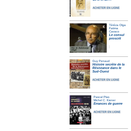
ACHETER EN LIGNE
Téréza Olga
Fatima
Cavaco
Le consul
proscrit
Guy Penaud
Histoire secrète de la
Résistance dans le
Sud-Ouest
ACHETER EN LIGNE
Pascal Plas
Michel C. Kiener
Errances de guerre
ACHETER EN LIGNE