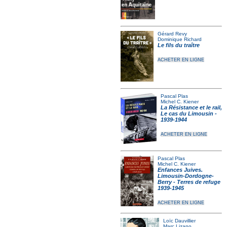
Gérard Revy
Dominique Richard
Le fils du traître
ACHETER EN LIGNE
Pascal Plas
Michel C. Kiener
La Résistance et le rail,
Le cas du Limousin -
1939-1944
ACHETER EN LIGNE
Pascal Plas
Michel C. Kiener
Enfances Juives.
Limousin-Dordogne-
Berry - Terres de refuge
1939-1945
ACHETER EN LIGNE
Loïc Dauvillier
Marc Lizano