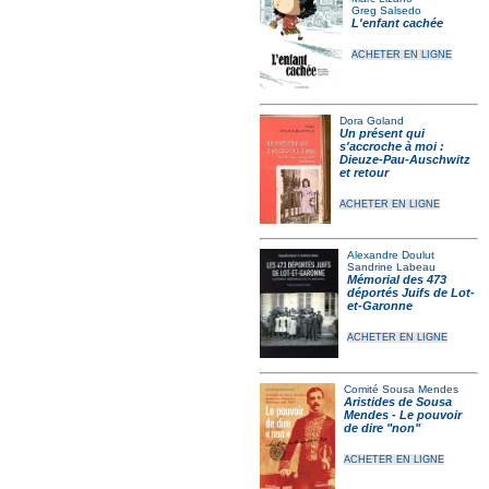
Greg Salsedo
L'enfant cachée
ACHETER EN LIGNE
Dora Goland
Un présent qui
s'accroche à moi :
Dieuze-Pau-Auschwitz
et retour
ACHETER EN LIGNE
Alexandre Doulut
Sandrine Labeau
Mémorial des 473
déportés Juifs de Lot-
et-Garonne
ACHETER EN LIGNE
Comité Sousa Mendes
Aristides de Sousa
Mendes - Le pouvoir
de dire "non"
ACHETER EN LIGNE