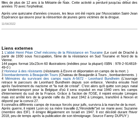
filles de plus de 12 ans à la Métairie de Naix. Cette activité a perduré jusqu'au début des
années 70 avec l'orphelinat.
Après une quinzaine d'années creuses, les lieux ont été repris par l'Association Saint-Jean
Espérance qui œuvre pour la réinsertion de jeunes gens victimes de la drogue.
11/04/2022
Liens externes
1
L'abbé Henri Péan Chef méconnu de la Résistance en Touraine
(Le curé de Draché à
partir de 1930 sous l'occupation, l'âme de la résistance en Sud Touraine et Nord de la
Vienne.
144 pages format 16x23cm 60 illustrations (inédites pour la plupart) ISBN : 978-2-914818-
49-0 )
2
Honneur à des résistants
(résistants à Esvre et déportation en camps de la mort. )
3
bombardements à Beaujardin Tours
(Chateau de Beaujardin à Tours , bombardements. )
4
Mémoires du survivant des camps nazis A-5672 - Leonhard Bundheim
(L'ouvrage
retrace le parcours de Leonhard Bundheim depuis son enfance. Viendra ensuite l'exil
après l'avènement du nazisme et "la nuit de cristal". C'est alors qu'il quitte son pays natal
par kindertransport pour la Belgique d'où il sera expulsé en mai 1940 vers les camps
d'internement du sud de la France. Grâce à l'action de l'OSE, il rejoint ensuite Limoges
mais est arrêté lors de la grande rafle du 26 aout 1942 à Limoges, transféré à Nexon et
déporté par la convoi 27.
Il connaîtra différents camps de travaux forcés pour juifs, survivra à la marche de la mort.
Après guerre, il rejoint Lyon où sa mère travaille (L'Hirondelle")et se marie avec Suzanne
(membre des EIF). Il émigre illégalement en Israël en 1947. Il est décédé durant l'hiver
2018, peu de temps après la publication de son témoignage. Source Fanny DUPUY )