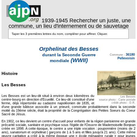
1939-1945 Rechercher un juste, une
commune, un lieu d'internement ou de sauvetage
Orphelinat des Besses
Texte pour ecartement
durant la Seconde Guerre
36180
lateral
Commune :
Pellevoisin
(WWII)
mondiale
Histoire
Les Besses
Les Besses est un lieu-dit situé à environ deux kilomètres du
Les Besses
centre-bourg en direction d'Ecueillé. Ce lieu-dit constitué d'une
source photo : Carte postale
ferme, déjà répertoriée au cadastre napoléonien de 1835, et
crédit photo : D.R.
d'une grande bâtisse associée à un prieuré, construite probablement dans la seconde
moitié du 19ème siècle, était la propriété de la Congrégation des Petites Soeurs du Coeur
Sacré de Jésus.
En 1902, ce lieu devient un centre d'accueil pour enfants de la région parisienne en grande
précarité sociale, sanitaire et psychique sous l'égide de l'Oeuvre de Mademoiselle Bonjean
créée en 1898. A cette époque, le centre a une triple vocation : pouponnière (moins de 2
ans), sanatorium et orphelinat ( garçons de 1 à 5 ans et filles jusqu'à 21 ans). Cette même
œuvre caritative a créé à la même époque une « école ménagère rurale » pour jeunes