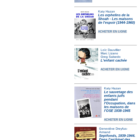
Katy Hazan
Les orphelins de la
Shoah - Les maisons
de l'espoir (1944-1960)
ACHETER EN LIGNE
Loïc Dauvillier
Marc Lizano
Greg Salsedo
L'enfant cachée
ACHETER EN LIGNE
Katy Hazan
Le sauvetage des
enfants juifs
pendant
l'Occupation, dans
les maisons de
l'OSE 1938-1945
ACHETER EN LIGNE
Geneviève Dreyfus-
Armand
Septfonds, 1939-1944.
Dans l'archipel des