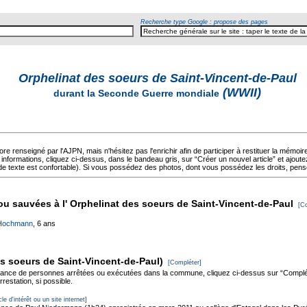
Recherche type Google : propose des pages
Orphelinat des soeurs de Saint-Vincent-de-Paul
(WWII)
durant la Seconde Guerre mondiale
core renseigné par l'AJPN, mais n'hésitez pas l'enrichir afin de participer à restituer la mém
formations, cliquez ci-dessus, dans le bandeau gris, sur “Créer un nouvel article” et ajoute
nt de texte est confortable). Si vous possédez des photos, dont vous possédez les droits, pense
u sauvées à l' Orphelinat des soeurs de Saint-Vincent-de-Paul
[C
Hochmann
, 6 ans
es soeurs de Saint-Vincent-de-Paul)
[Compléter]
sance de personnes arrêtées ou exécutées dans la commune, cliquez ci-dessus sur “Complét
rrestation, si possible.
cle d'intérêt ou un site internet]