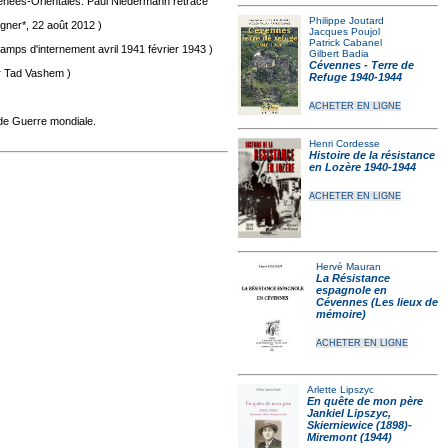
énées-Orientales. Paul Niedermann retrace
Philippe Joutard
gner*, 22 août 2012 )
Jacques Poujol
Patrick Cabanel
mps d'internement avril 1941 février 1943 )
Gilbert Badia
Cévennes - Terre de
r Tad Vashem )
Refuge 1940-1944
ACHETER EN LIGNE
nde Guerre mondiale.
Henri Cordesse
Histoire de la résistance
en Lozère 1940-1944
ACHETER EN LIGNE
Hervé Mauran
La Résistance
espagnole en
Cévennes (Les lieux de
mémoire)
ACHETER EN LIGNE
Arlette Lipszyc
En quête de mon père
Jankiel Lipszyc,
Skierniewice (1898)-
Miremont (1944)