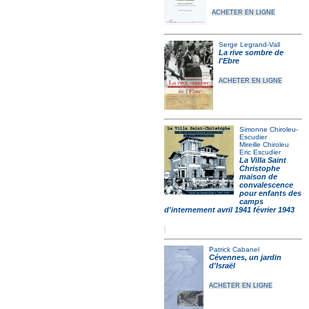
ACHETER EN LIGNE
Serge Legrand-Vall
La rive sombre de
l'Ebre
ACHETER EN LIGNE
Simonne Chiroleu-
Escudier
Mireille Chiroleu
Eric Escudier
La Villa Saint
Christophe
maison de
convalescence
pour enfants des
camps
d'internement avril 1941 février 1943
Patrick Cabanel
Cévennes, un jardin
d'Israël
ACHETER EN LIGNE