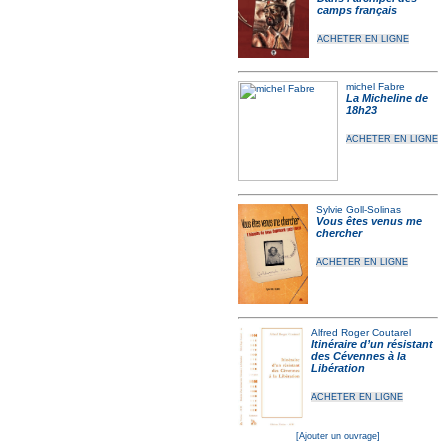
camps français
ACHETER EN LIGNE
michel Fabre
La Micheline de
18h23
ACHETER EN LIGNE
Sylvie Goll-Solinas
Vous êtes venus me
chercher
ACHETER EN LIGNE
Alfred Roger Coutarel
Itinéraire d’un résistant
des Cévennes à la
Libération
ACHETER EN LIGNE
[Ajouter un ouvrage]