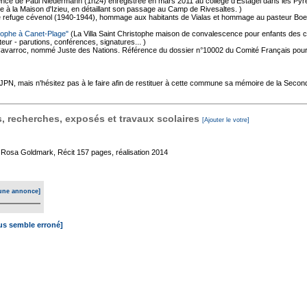
nce de Paul Niedermann (1h24) enregistrée en mars 2011 au collège d'Estagel dans les Pyr
 à la Maison d'Izieu, en détaillant son passage au Camp de Rivesaltes. )
: le refuge cévenol (1940-1944), hommage aux habitants de Vialas et hommage au pasteur Boe
istophe à Canet-Plage"
(La Villa Saint Christophe maison de convalescence pour enfants des ca
uteur - parutions, conférences, signatures... )
Cavarroc, nommé Juste des Nations. Référence du dossier n°10002 du Comité Français pou
'AJPN, mais n'hésitez pas à le faire afin de restituer à cette commune sa mémoire de la Seco
 recherches, exposés et travaux scolaires
[Ajouter le votre]
e Rosa Goldmark, Récit
157 pages, réalisation 2014
une annonce]
ous semble erroné]