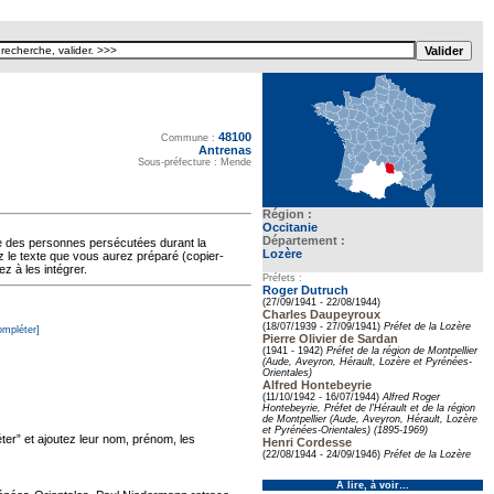
48100
Texte pour ecartement lateral
Commune :
Antrenas
Sous-préfecture : Mende
Région :
Occitanie
Département :
oire des personnes persécutées durant la
Lozère
z le texte que vous aurez préparé (copier-
z à les intégrer.
Préfets :
Roger Dutruch
(27/09/1941 - 22/08/1944)
Charles Daupeyroux
(18/07/1939 - 27/09/1941)
Préfet de la Lozère
ompléter]
Pierre Olivier de Sardan
(1941 - 1942)
Préfet de la région de Montpellier
(Aude, Aveyron, Hérault, Lozère et Pyrénées-
Orientales)
Alfred Hontebeyrie
(11/10/1942 - 16/07/1944)
Alfred Roger
Hontebeyrie, Préfet de l'Hérault et de la région
de Montpellier (Aude, Aveyron, Hérault, Lozère
et Pyrénées-Orientales) (1895-1969)
er” et ajoutez leur nom, prénom, les
Henri Cordesse
(22/08/1944 - 24/09/1946)
Préfet de la Lozère
À lire, à voir…