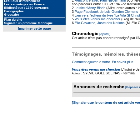
1
Rencontre avec Paul Niedermann
(Confére
Les lieux d'internement
son parcours entre 1935 et 1945 de Karlsruhe
Les sauvetages en France
2
Le site d'Anny Bloch
(A lire, entre autres 
Bibliothèque : 1390 ouvrages
Cartographie
3
Page Facebook de Lois Gunden Clemens
Glossaire
4
Lien vers l'éditeur du livre "La Villa St Chr
5
Vous êtes venus me chercher
(Blog de l'a
Plan du site
6
Elie Cavarroc, Juste des Nations
(M. Elie 
Signaler un problème technique
Imprimer cette page
Chronologie
[Ajouter]
Cet article n'est pas encore renseigné par l
Témoignages, mémoires, thèses,
Comment ajouter le votre. En savoir plus…
Vous êtes venus me chercher
L'histoire d
SYLVIE GOLL SOLINAS -
terminal
Auteur :
Annonces de recherche
[Déposer 
[Signaler que le contenu de cet article v