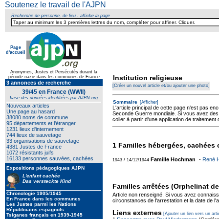
Soutenez le travail de l'AJPN
Recherche de personne, de lieu : affiche la page
Page
d'accueil
Anonymes, Justes et Persécutés durant la
Institution religieuse
période nazie dans les communes de France
3 annonces de recherche
[Créer un nouvel article et/ou ajouter une photo]
39/45 en France (WWII)
base des données identifiées par AJPN.org
Sommaire
[Afficher]
Nouveaux articles
L'article principal de cette page n'est pas en
Une page au hasard
Seconde Guerre mondiale. Si vous avez des in
38080 noms de commune
coller à partir d'une application de traiteme
95 départements et l'étranger
1231 lieux d'internement
744 lieux de sauvetage
33 organisations de sauvetage
1 Familles hébergées, cachées o
4381 Justes de France
1072 résistants juifs
16133 personnes sauvées, cachées
Famille Hochman
-
René 
1943 / 14/12/1944
Expositions pédagogiques AJPN
L'enfant cachée
Das versteckte Kind
Familles arrêtées (Orphelinat d
Chronologie 1905/1945
Article non renseigné. Si vous avez connais
En France dans les communes
circonstances de l'arrestation et la date de l'a
Les Justes parmi les Nations
Républicains espagnols
Liens externes
[Ajouter un lien vers un arti
Tsiganes français en 1939-1945