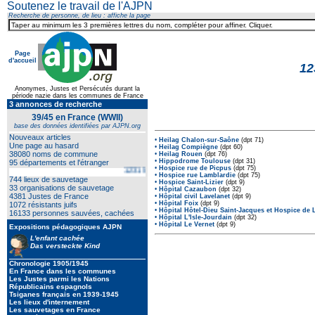
Soutenez le travail de l'AJPN
Recherche de personne, de lieu : affiche la page
Page
d'accueil
12
Anonymes, Justes et Persécutés durant la
période nazie dans les communes de France
3 annonces de recherche
39/45 en France (WWII)
base des données identifiées par AJPN.org
Nouveaux articles
•
Heilag Chalon-sur-Saône
(dpt 71)
Une page au hasard
•
Heilag Compiègne
(dpt 60)
38080 noms de commune
•
Heilag Rouen
(dpt 76)
•
Hippodrome Toulouse
(dpt 31)
95 départements et l'étranger
•
Hospice rue de Picpus
(dpt 75)
1231 lieux d'internement
•
Hospice rue Lamblardie
(dpt 75)
744 lieux de sauvetage
•
Hospice Saint-Lizier
(dpt 9)
33 organisations de sauvetage
•
Hôpital Cazaubon
(dpt 32)
4381 Justes de France
•
Hôpital civil Lavelanet
(dpt 9)
•
Hôpital Foix
(dpt 9)
1072 résistants juifs
•
Hôpital Hôtel-Dieu Saint-Jacques et Hospice de
16133 personnes sauvées, cachées
•
Hôpital L'Isle-Jourdain
(dpt 32)
•
Hôpital Le Vernet
(dpt 9)
Expositions pédagogiques AJPN
L'enfant cachée
Das versteckte Kind
Chronologie 1905/1945
En France dans les communes
Les Justes parmi les Nations
Républicains espagnols
Tsiganes français en 1939-1945
Les lieux d'internement
Les sauvetages en France