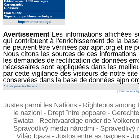
Bibliothèque : 1390 ouvrages
Cartographie
Glossaire
Plan du site
Signaler un problème technique
Imprimer cette page
Avertissement
Les informations affichées su
qui contribuent à l'enrichissement de la ba
ne peuvent être vérifiées par ajpn.org et ne p
Nous citons les sources de ces informations
les demandes de rectification de données err
nécessaires sont appliquées dans les meilleur
par cette vigilance des visiteurs de notre si
conservées dans la base de données ajpn.or
* Juste parmi les Nations
|
Informations lé
Justes parmi les Nations - Righteous among t
le nazioni - Drept între popoare - Gerech
Swiata - Rechtvaardige onder de Volkeren - 
Spravodlivý medzi národmi - Spravedlivý 
Világ Igaza - Justos entre as nações - Ju