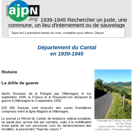
1939-1945 Rechercher un juste, une
commune, un lieu d'internement ou de sauvetage
Département du Cantal
en 1939-1945
Histoire
La drôle de guerre
Après l'invasion de la Pologne par l'Allemagne, le 1er
septembre 1939, la France et le Royaume-Uni déclarent la
guerre à l'Allemagne le 3 septembre 1939.
520 000 français sont évacués des zones frontalières
comprises entre la ligne Maginot et l’Allemagne.
Le journal
Le Réveil du Cantal
, de tendance radical-socialiste,
Paysage du Cantal, au nord
ne parait plus qu’une fois par semaine, suite à la mobilisation
du Puy Mary
d’une partie de son personnel. Lors du déclenchement des
source photo : Félix Potuit
hostilités, le journal titre "
Haut les cœurs !
"
crédit photo : Domaine public