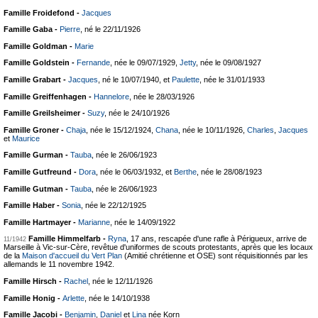
Famille Froidefond -
Jacques
Famille Gaba -
Pierre
, né le 22/11/1926
Famille Goldman -
Marie
Famille Goldstein -
Fernande
, née le 09/07/1929,
Jetty
, née le 09/08/1927
Famille Grabart -
Jacques
, né le 10/07/1940, et
Paulette
, née le 31/01/1933
Famille Greiffenhagen -
Hannelore
, née le 28/03/1926
Famille Greilsheimer -
Suzy
, née le 24/10/1926
Famille Groner -
Chaja
, née le 15/12/1924,
Chana
, née le 10/11/1926,
Charles
,
Jacques
et
Maurice
Famille Gurman -
Tauba
, née le 26/06/1923
Famille Gutfreund -
Dora
, née le 06/03/1932, et
Berthe
, née le 28/08/1923
Famille Gutman -
Tauba
, née le 26/06/1923
Famille Haber -
Sonia
, née le 22/12/1925
Famille Hartmayer -
Marianne
, née le 14/09/1922
Famille Himmelfarb -
Ryna
, 17 ans, rescapée d'une rafle à Périgueux, arrive de
11/1942
Marseille à Vic-sur-Cère, revêtue d'uniformes de scouts protestants, après que les locaux
de la
Maison d'accueil du Vert Plan
(Amitié chrétienne et OSE) sont réquisitionnés par les
allemands le 11 novembre 1942.
Famille Hirsch -
Rachel
, née le 12/11/1926
Famille Honig -
Arlette
, née le 14/10/1938
Famille Jacobi -
Benjamin
,
Daniel
et
Lina
née Korn