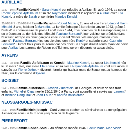
AURILLAC
Famille Konski -
Sarah Konski
est réfugiée à Aurillac. En août 1944, sa soeur
1942 - 1944
Rachel épouse Apfelbaum
et sa fille
Raymonde
viennent la rejoindre à
Aurillac
avec
Eta
Konski
, la mère de
Sarah
et son frère
Maurice Konski
.
Famille Mizrahi -
Robert Mizrahi
, 13 ans et son frère
Edmond Haïm
23/03/1943 - 20/03/1944
Mizrahi
, 8 ans, habitent à
Marseille
. La famille échappe à la rafle de janvier 1943, grâce à
l'aide d'un commissaire de police.Le 20 mars 1944, trois hommes de la Gestapo française
se présentent au domicile des Mizrahi.
Paulette Bertrand
*, leur voisine, se précipite dans
l'escalier, attrape les deux garçons en leur disant "Venez vite manger, maman vous
attend".
Paulette Bertrand
* les envoie chez son frère
René
* et sa belle-sœur
Gabrielle
Bertrand
*. Durant trois jours ils seront cachés chez un couple d'instituteurs avant de partir
pour
Aurillac
.Les parents de Robert et d'Edmond seront déportés et assassinés.
AYRENS
Famille Apfelbaum et Konski -
Maurice Konski
, sa soeur
Léa Konski
née
1942 - 08/1944
le 30 mars 1926, leur mère
Eta Konski
et sa nièce
Raymonde Apfelbaum
vont être aidés et
sauvés par
Pierre Delbos
*, divorcé, fermier qui habitait route de Boutonnet au hameau de
Niac, sur la commune d’
Ayrens
BOISSET
Famille Zilberstein -
Joseph Zilberstein
, dit Georges, et deux de ses trois
1943 - 1944
enfants,
Michel
et
Olga
, née le 23/12/1940 à Paris, sont accueillis et sauvés par
Laurent
*
et
Blanche Danguiral
* et
Jean-Louis
* et
Andrée Boissières
*.
NEUSSARGUES-MOISSAC
Famille klein joseph -
Curé venu se cacher au séminaire de sa congrégation.
1940 - 1945
A enseigné sous un faux nom jusqu'à la fin de la guerre.
PIERREFORT
Famille Cohen-Solal -
Au début de l'année 1944,
Soeur Marie-Alice Vidal
*
1944 - 1945