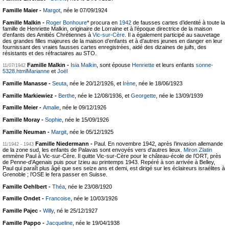
Famille Maier -
Margot
, née le 07/09/1924
Famille Malkin -
Roger Bonhoure
* procura en
1942
de fausses cartes d’identité à toute la
famille de Henriette Malkin, originaire de Lorraine et à l’époque directrice de la maison
d’enfants des Amitiés Chrétiennes à
Vic-sur-Cère
. Il a également participé au sauvetage
des grandes filles majeures de la maison d’enfants et à d’autres jeunes en danger en leur
fournissant des vraies fausses cartes enregistrées, aidé des dizaines de juifs, des
résistants et des réfractaires au STO.
Famille Malkin -
Isia Malkin
, sont épouse
Henriette
et leurs enfants
sonne-
11/07/1942
5328.htmlMarianne
et
Joël
Famille Manasse -
Seuta
, née le 20/12/1926, et
Irène
, née le 18/06/1923
Famille Markiewiez -
Berthe
, née le 12/08/1936, et
Georgette
, née le 13/09/1939
Famille Meier -
Amalie
, née le 09/12/1926
Famille Moray -
Sophie
, née le 15/09/1926
Famille Neuman -
Margit
, née le 05/12/1925
Famille Niedermann -
Paul. En novembre 1942, après l’invasion allemande
11/1942 - 1943
de la zone sud, les enfants de Palavas sont envoyés vers d'autres lieux.
Miron Zlatin
emmène Paul à Vic-sur-Cère. Il quitte Vic-sur-Cère pour le château-école de l’ORT, près
de Penne-d’Agenais puis pour Izieu au printemps 1943. Repéré à son arrivée à Belley,
Paul qui paraît plus âgé que ses seize ans et demi, est dirigé sur les éclaireurs israélites à
Grenoble ; l’OSE le fera passer en Suisse.
Famille Oehlbert -
Théa
, née le 23/08/1920
Famille Ondet -
Francoise
, née le 10/03/1926
Famille Pajec -
Willy
, né le 25/12/1927
Famille Pappo -
Jacqueline
, née le 19/04/1938