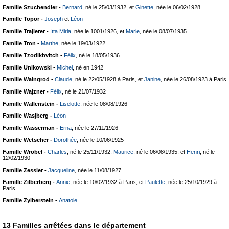
Famille Szuchendler -
Bernard
, né le 25/03/1932, et
Ginette
, née le 06/02/1928
Famille Topor -
Joseph
et
Léon
Famille Trajlerer -
Itta Mirla
, née le 1001/1926, et
Marie
, née le 08/07/1935
Famille Tron -
Marthe
, née le 19/03/1922
Famille Tzodikbvitch -
Félix
, né le 18/05/1936
Famille Unikowski -
Michel
, né en 1942
Famille Waingrod -
Claude
, né le 22/05/1928 à Paris, et
Janine
, née le 26/08/1923 à Paris
Famille Wajzner -
Félix
, né le 21/07/1932
Famille Wallenstein -
Liselotte
, née le 08/08/1926
Famille Wasjberg -
Léon
Famille Wasserman -
Erna
, née le 27/11/1926
Famille Wetscher -
Dorothée
, née le 10/06/1925
Famille Wrobel -
Charles
, né le 25/11/1932,
Maurice
, né le 06/08/1935, et
Henri
, né le
12/02/1930
Famille Zessler -
Jacqueline
, née le 11/08/1927
Famille Zilberberg -
Annie
, née le 10/02/1932 à Paris, et
Paulette
, née le 25/10/1929 à
Paris
Famille Zylberstein -
Anatole
13 Familles arrêtées dans le département