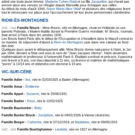
admit une toute jeune femme,
Madame Cohen-Solal
et sa fille
Jacqueline
, qui n'avait pas
encore deux ans venues se réfugier depuis Marseille pour échapper aux rafles.
Au début du mois d'août 1944,
Soeur Marie-Alice Vidal
* et plusieurs des religieuses firent
tout le nécessaire sur place pour l'accouchement de leur jeune pensionnaire clandestine.
RIOM-ÈS-MONTAGNES
Famille Brezis -
Mme Brezis, née en Allemagne, vivait en Hollande où ses
1940 - 1944
parents Polonais, s'étaient établis durant la Première Guerre mondiale. M. Brezis, roumain,
était arrivé à Paris dans les années 1930.
Les Brezis fuient Paris dès le début de l'Occupation et s'installent dans le Massif central et
se marient. Ils séjournent d'abord à
Riom-ès-Montagnes
puis dans une cabane au fond
des bois.
Quelques jours avant le débarquement allié, Mme Brezis donne naissance à Haïm, le 1er
juin 1944, déclaré à l'état civil sous le nom de "Jean-Jacques Vienne". Haïm deviendra
mathématicien et professeur à l'université Paris 6. Étudiant surdoué et précoce, il passera
son brevet à 9 ans, son baccalauréat à 11 ans, sa licence et maitrise de mathématiques
"pures" à 13/14 ans et obtiendra son doctorat à 19 ans.
VIC-SUR-CÈRE
Famille Adler -
Ilse
, née le 02/03/1925 à Baden (Allemagne)
Famille Amar -
Émilienne
Famille Appel -
Suzanne
, née le 25/06/1931
Famille Badier -
Rose
, née le 22/02/1925
Famille Baumerder -
Betty
Famille Becker Bruck -
Joséphine
, née le 04/01/1926 à Vienne (Autriche)
Famille Berger -
Catherine
, née le 07/12/1919, et
Madeleine
, née le 09/05/1923
Famille Boettigheimer -
Liselotte
, née en 1927 en Allemagne
1942 - 1943