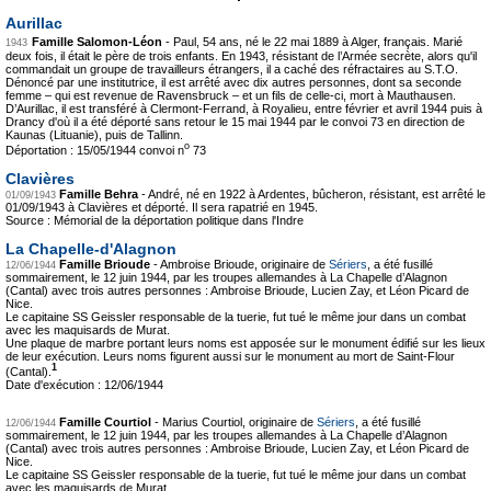
Aurillac
Famille Salomon-Léon
-
Paul, 54 ans, né le 22 mai 1889 à Alger, français. Marié
1943
deux fois, il était le père de trois enfants. En 1943, résistant de l’Armée secrète, alors qu'il
commandait un groupe de travailleurs étrangers, il a caché des réfractaires au S.T.O.
Dénoncé par une institutrice, il est arrêté avec dix autres personnes, dont sa seconde
femme – qui est revenue de Ravensbruck – et un fils de celle-ci, mort à Mauthausen.
D’Aurillac, il est transféré à Clermont-Ferrand, à Royalieu, entre février et avril 1944 puis à
Drancy d'où il a été déporté sans retour le 15 mai 1944 par le convoi 73 en direction de
Kaunas (Lituanie), puis de Tallinn.
o
Déportation : 15/05/1944 convoi n
73
Clavières
Famille Behra
-
André, né en 1922 à Ardentes, bûcheron, résistant, est arrêté le
01/09/1943
01/09/1943 à Clavières et déporté. Il sera rapatrié en 1945.
Source : Mémorial de la déportation politique dans l'Indre
La Chapelle-d'Alagnon
Famille Brioude
-
Ambroise Brioude, originaire de
Sériers
, a été fusillé
12/06/1944
sommairement, le 12 juin 1944, par les troupes allemandes à La Chapelle d’Alagnon
(Cantal) avec trois autres personnes : Ambroise Brioude, Lucien Zay, et Léon Picard de
Nice.
Le capitaine SS Geissler responsable de la tuerie, fut tué le même jour dans un combat
avec les maquisards de Murat.
Une plaque de marbre portant leurs noms est apposée sur le monument édifié sur les lieux
de leur exécution. Leurs noms figurent aussi sur le monument au mort de Saint-Flour
1
(Cantal).
Date d'exécution : 12/06/1944
Famille Courtiol
-
Marius Courtiol, originaire de
Sériers
, a été fusillé
12/06/1944
sommairement, le 12 juin 1944, par les troupes allemandes à La Chapelle d’Alagnon
(Cantal) avec trois autres personnes : Ambroise Brioude, Lucien Zay, et Léon Picard de
Nice.
Le capitaine SS Geissler responsable de la tuerie, fut tué le même jour dans un combat
avec les maquisards de Murat.