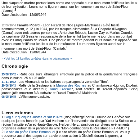
Une plaque de marbre portant leurs noms est apposée sur le monument édifié sur les lieux
de leur exécution. Leurs noms figurent aussi sur le monument au mort de Saint-Flour
2
(Cantal).
Date d'exécution : 12/06/1944
Famille Picard
-
Léon Picard de Nice (Alpes-Martitimes) a été fusillé
12/06/1944
sommairement, le 12 juin 1944, par les troupes allemandes à La Chapelle d’Alagnon
(Cantal) avec trois autres personnes : Ambroise Brioude, Lucien Zay et Marius Courtiol.
Le capitaine SS Geissler responsable de la tuerie, fut tué le même jour dans un combat
avec les maquisards de Murat. Une plaque de marbre portant leurs noms est apposée sur
le monument édifié sur les lieux de leur exécution. Leurs noms figurent aussi sur le
3
monument au mort de Saint-Flour (Cantal).
Date d'exécution : 12/06/1944
>> Voir les 13 familles arrêtées dans le département <<
Chronologie
Rafle des Juifs étrangers effectuée par la police et la gendarmerie française
25/08/1942 -
dans la nuit du 25 au 26 août.
Les Allemands et les Italiens se partagent la zone dite "libre".
11/11/1942 -
Rafle de la Gestapo à la
Maison des Roches
au Chambon-sur-Lignon. Dix-huit
29/06/1943 -
pensionnaires et le directeur,
Daniel Trocmé
*, sont arrêtés. Ils seront déportés : cinq
jeunes juifs mourront à Auschwitz et Daniel Trocmé à Maïdanek.
L'Allemagne capitule.
08/05/1945 -
Liens externes
1
Blog sur quelques Justes et sur le livre
(Blog hébergé par la Tribune de Genève sur
quelques justes honorés par Yad Vashem sur l'intervention du délégué pour la Suisse et la
région frontalière Ain et Haute-Savoie, Herbert Herz, ainsi que sur divers événements
organisés autour de la parution du livre "Mon combat dans la Résistance FTP-MOI" )
2
Le site du poète Pierre Emmanuel
(Le site officiel du poète Pierre Emmanuel. Vous y
trouverez aussi des pages sur sa vie et son action à Dieulefit durant la guerre, à