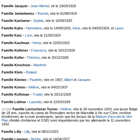
Famille Jacquet -
Jean-Michel
, né le 10/03/1929
Famille Jankelewicz -
Rachel
, née le 01/08/1919
Famille Kachaner -
Sophie
, née le 15/09/1925
Famille Kahn -
Hannelore
, née le 14/09/1925,
Irène
, née le 04/03/1929, et
Laure
Famille Katz -
Lore
, née le 21/05/1924
Famille Kaufman -
Herta
, née le 22/02/1922
Famille Kellener -
Francisca
, née le 10/12/1926
Famille Keller -
Thérèse
, née le 20/12/1928
Famille Kirschner -
Manfred
Famille Klein -
Roland
Famille Kleniec -
Paulette
, née en 1907,
Albert
et
Jacques
Famille Kohen -
Hélène
, née le 04/02/1937
Famille Kolhman -
Trudel
, née le 20/12/1928
Famille Lebhar -
Laurette
, née le 22/03/1929
Famille Lentschener Turner -
Hélène
, née le 28 novembre 1924, une jeune Belge
11/1942
de 18 ans, sauvée du camp de Rivesaltes arrive de Marseille à Vic-sur-Cère, revêtue
d'uniformes de scouts protestants, après que les locaux de la
Maison d'accueil du Vert
Plan
(Amitié chrétienne et OSE) sont réquisitionnés par les allemands le 11 novembre
1942.
Famille Lilly -
Lilly
, née le 08/12/1922
Famille Liveraut -
Berthe
, née le 14/04/1927