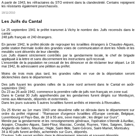
A partir de 1943, les réfractaires du STO entrent dans la clandestinité. Certains rejoignent
les résistants également pourchassés.
18/11/2010
Les Juifs du Cantal
Le 25 septembre 1941 le préfet transmet à Vichy le nombre des Juifs recensés dans le
cantal :
248 juifs français et 240 étrangers.
En janvier 1942, le préfet décide de regrouper les israélites étrangers à Chaudes-Aigues,
petite station thermale isolée des grandes voies de communication et dont les hôtels et les
meublés sont désertés de leur clientèle.
Les Juifs étaient strictement contrôlés par la gendarmerie locale, le chef de brigade
appliquait à la lettre et sans discernement les instructions qu'il recevait.
L'ensemble de la population ne cessait de les dénoncer et de réclamer leur départ. Le 16
mai 1942, ils adressaient une pétition au préfet.
Moins de trois mois plus tard, les grandes rafles en vue de la déportation seront
déclenchées dans le département.
Des juifs fuyant les grandes rafles de la zone nord arrivent dans le Cantal en août-
septembre 1942.
Du 23 au 26 août 1942, commence la première rafle de juifs non français en zone sud.
Dans le Cantal 30 Juifs appréhendés par les gendarmes furent dirigés sur Montluçon,
remis aux Allemands, déportés et exterminés.
Dans les jours suivants 5 autres Israélites furent arrêtés et internés à Rivesaltes.
Du 25 février au 1er mars 1943 une deuxième rafle se déroula dans le département sur
ordre du préfet régional : "Ramasser d'urgence Israélites d'Europe centrale, Belgique,
Luxembourg et Pays-Bas, de 18 à 55 ans, sexe masculin ; les diriger sur Gurs".
Menée par la gendarmerie et les renseignements généraux, l'opération s'étendit à Aurillac,
Arpajon, Chaudes-Aigues, Saint-Flour, Massiac, Condat, Ruynes, Ydes, Saignes, Salers,
Anglards-de-Salers, Mauriac, l'Aigle, Saint-Illide, Saint-Gérons, Saint-Mamet, Montsalvy.
34 à 40 juifs furent arrêtés, acheminés sur Gurs, déportés.
D'autres Juifs seront arrêtés dans le département, internés et souvent déportés.