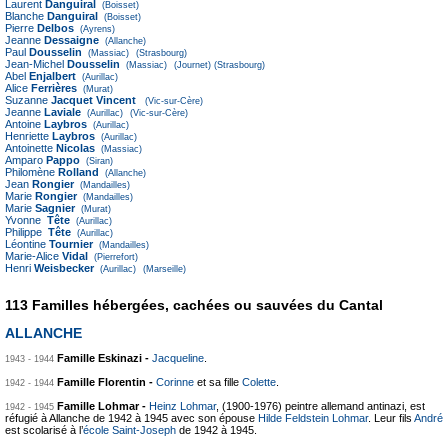
Laurent
Danguiral
(Boisset)
Blanche
Danguiral
(Boisset)
Pierre
Delbos
(Ayrens)
Jeanne
Dessaigne
(Allanche)
Paul
Dousselin
(Massiac)
(Strasbourg)
Jean-Michel
Dousselin
(Massiac)
(Journet)
(Strasbourg)
Abel
Enjalbert
(Aurillac)
Alice
Ferrières
(Murat)
Suzanne
Jacquet Vincent
(Vic-sur-Cère)
Jeanne
Laviale
(Aurillac)
(Vic-sur-Cère)
Antoine
Laybros
(Aurillac)
Henriette
Laybros
(Aurillac)
Antoinette
Nicolas
(Massiac)
Amparo
Pappo
(Siran)
Philomène
Rolland
(Allanche)
Jean
Rongier
(Mandailles)
Marie
Rongier
(Mandailles)
Marie
Sagnier
(Murat)
Yvonne
Tête
(Aurillac)
Philippe
Tête
(Aurillac)
Léontine
Tournier
(Mandailles)
Marie-Alice
Vidal
(Pierrefort)
Henri
Weisbecker
(Aurillac)
(Marseille)
113 Familles hébergées, cachées ou sauvées du Cantal
ALLANCHE
Famille Eskinazi -
Jacqueline
.
1943 - 1944
Famille Florentin -
Corinne
et sa fille
Colette
.
1942 - 1944
Famille Lohmar -
Heinz Lohmar
, (1900-1976) peintre allemand antinazi, est
1942 - 1945
réfugié à Allanche de 1942 à 1945 avec son épouse
Hilde Feldstein Lohmar
. Leur fils
André
est scolarisé à l’
école Saint-Joseph
de 1942 à 1945.