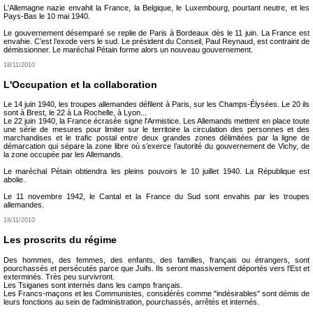
L'Allemagne nazie envahit la France, la Belgique, le Luxembourg, pourtant neutre, et les
Pays-Bas le 10 mai 1940.
Le gouvernement désemparé se replie de Paris à Bordeaux dès le 11 juin. La France est
envahie. C’est l’exode vers le sud. Le président du Conseil, Paul Reynaud, est contraint de
démissionner. Le maréchal Pétain forme alors un nouveau gouvernement.
18/11/2010
L'Occupation et la collaboration
Le 14 juin 1940, les troupes allemandes défilent à Paris, sur les Champs-Élysées. Le 20 ils
sont à Brest, le 22 à La Rochelle, à Lyon...
Le 22 juin 1940, la France écrasée signe l'Armistice. Les Allemands mettent en place toute
une série de mesures pour limiter sur le territoire la circulation des personnes et des
marchandises et le trafic postal entre deux grandes zones délimitées par la ligne de
démarcation qui sépare la zone libre où s’exerce l’autorité du gouvernement de Vichy, de
la zone occupée par les Allemands.
Le maréchal Pétain obtiendra les pleins pouvoirs le 10 juillet 1940. La République est
abolie.
Le 11 novembre 1942, le Cantal et la France du Sud sont envahis par les troupes
allemandes.
18/11/2010
Les proscrits du régime
Des hommes, des femmes, des enfants, des familles, français ou étrangers, sont
pourchassés et persécutés parce que Juifs. Ils seront massivement déportés vers l'Est et
exterminés. Très peu survivront.
Les Tsiganes sont internés dans les camps français.
Les Francs-maçons et les Communistes, considérés comme "indésirables" sont démis de
leurs fonctions au sein de l'administration, pourchassés, arrêtés et internés.