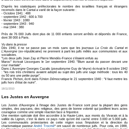
D'après les statistiques préfectorales le nombre des israélites français et étrangers
recensés dans le Cantal a varié de la façon suivante :
- Octobre 1941 : 488
- septembre 1942 : 600 à 700
- février 1943 : 1080
- septembre 1943 : 940
- mai 1944 : 380
Près de 76 000 Juifs dont plus de 11 000 enfants seront arrêtés et déportés de France,
dont 38 000 à Paris.
Vu dans la presse
Dès 1940, il ne se passe pas un mois sans que les journaux
La Croix du Cantal
et
L'Auvergne
(ex-républicaine) ne prennent à parti les juifs mêlés aux communistes et aux
socialistes.
"Les deux juifs Jean Zay et Pierre Mendès-France s'étaient enfuis au
Maroc" écrivait Lissorgues le 1er septembre 1940. "Blum aurait du passer devant une
cour martiale".
Dans
L'Auvergne
Georges Cazalis (pseudonyme Guy de Veyre) écrivait le 8 octobre 1942
: "les rois très chrétiens avaient adopté au sujet des juifs une sage méthode : tous les 40
ou 50 ans une petite purge".
Francis Pichon, écrit dans l'
Union Démocratique
le 21 septembre 1940 : "il faut mettre les
juifs hors d'état de nuire".
18/11/2010
Les Justes en Auvergne
Les Justes d’Auvergne à l’image des Justes de France sont pour la plupart des gens
simples, des paysans, des religieux, des gens de bonne volonté qui justifient leurs actes
courageux comme une simple réaction face à l’injustice.
Une mention spéciale doit être accordée à la Haute-Loire, aux monts du Vivarais et à la
vallée du Lignon, c’est là dans ce pays rude qu’ont été caché entre 3.000 et 5.000 juifs.
Les communautés protestantes de cette région sous l’impulsion et la direction du
charismatique pasteur
André Trocmé
* ont sauvé de nombreux juifs. Pour cela, en 1988,