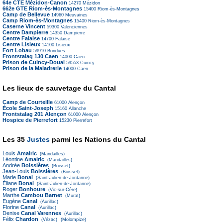
64e CTE Mézidon-Canon
14270
Mézidon
662e GTE Riom-ès-Montagnes
15400
Riom-ès-Montagnes
Camp de Bellevue
14960
Meuvaines
Camp Riom-ès-Montagnes
15400
Riom-ès-Montagnes
Caserne Vincent
59300
Valenciennes
Centre Dampierre
14350
Dampierre
Centre Falaise
14700
Falaise
Centre Lisieux
14100
Lisieux
Fort Lobau
59910
Bondues
Frontstalag 130 Caen
14000
Caen
Prison de Cuincy-Douai
59553
Cuincy
Prison de la Maladrerie
14000
Caen
Les lieux de sauvetage du Cantal
Camp de Courteille
61000
Alençon
École Saint-Joseph
15160
Allanche
Frontstalag 201 Alençon
61000
Alençon
Hospice de Pierrefort
15230
Pierrefort
Les 35
Justes
parmi les Nations du Cantal
Louis
Amalric
(Mandailles)
Léontine
Amalric
(Mandailles)
Andrée
Boissières
(Boisset)
Jean-Louis
Boissières
(Boisset)
Marie
Bonal
(Saint-Julien-de-Jordanne)
Éliane
Bonal
(Saint-Julien-de-Jordanne)
Roger
Bonhoure
(Vic-sur-Cère)
Marthe
Cambou Barnet
(Murat)
Eugène
Canal
(Aurillac)
Florine
Canal
(Aurillac)
Denise
Canal Varennes
(Aurillac)
Félix
Chardon
(Vézac)
(Molompize)