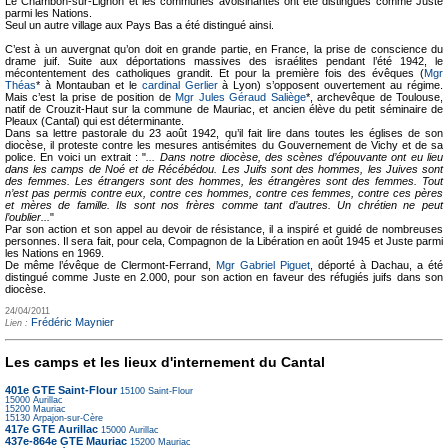
Le Chambon-sur-Lignon et les communes avoisinantes ont été distingués comme Juste
parmi les Nations.
Seul un autre village aux Pays Bas a été distingué ainsi.
C’est à un auvergnat qu’on doit en grande partie, en France, la prise de conscience du
drame juif. Suite aux déportations massives des israélites pendant l’été 1942, le
mécontentement des catholiques grandit. Et pour la première fois des évêques (
Mgr
Théas
* à Montauban et le
cardinal Gerlier
à Lyon) s’opposent ouvertement au régime.
Mais c’est la prise de position de
Mgr Jules Géraud Saliège
*, archevêque de Toulouse,
natif de Crouzit-Haut sur la commune de Mauriac, et ancien élève du petit séminaire de
Pleaux (Cantal) qui est déterminante.
Dans sa lettre pastorale du 23 août 1942, qu’il fait lire dans toutes les églises de son
diocèse, il proteste contre les mesures antisémites du Gouvernement de Vichy et de sa
police. En voici un extrait : "
... Dans notre diocèse, des scènes d’épouvante ont eu lieu
dans les camps de Noé et de Récébédou. Les Juifs sont des hommes, les Juives sont
des femmes. Les étrangers sont des hommes, les étrangères sont des femmes. Tout
n’est pas permis contre eux, contre ces hommes, contre ces femmes, contre ces pères
et mères de famille. Ils sont nos frères comme tant d’autres. Un chrétien ne peut
l’oublier...
"
Par son action et son appel au devoir de résistance, il a inspiré et guidé de nombreuses
personnes. Il sera fait, pour cela, Compagnon de la Libération en août 1945 et Juste parmi
les Nations en 1969.
De même l’évêque de Clermont-Ferrand,
Mgr Gabriel Piguet
, déporté à Dachau, a été
distingué comme Juste en 2.000, pour son action en faveur des réfugiés juifs dans son
diocèse.
24/04/2011
Frédéric Maynier
Lien :
Les camps et les lieux d'internement du Cantal
401e GTE Saint-Flour
15100
Saint-Flour
15000
Aurillac
15200
Mauriac
15130
Arpajon-sur-Cère
417e GTE Aurillac
15000
Aurillac
437e-864e GTE Mauriac
15200
Mauriac