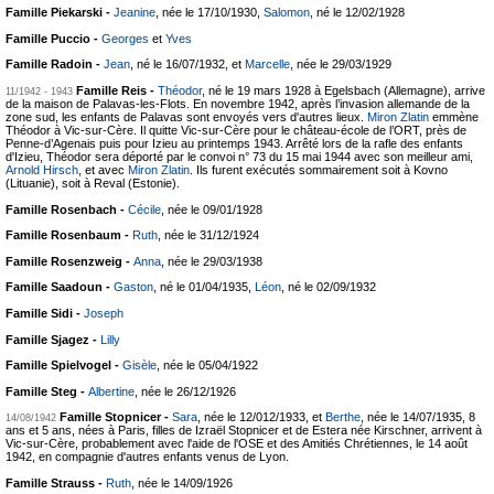
Famille Piekarski -
Jeanine
, née le 17/10/1930,
Salomon
, né le 12/02/1928
Famille Puccio -
Georges
et
Yves
Famille Radoin -
Jean
, né le 16/07/1932, et
Marcelle
, née le 29/03/1929
Famille Reis -
Théodor
, né le 19 mars 1928 à Egelsbach (Allemagne), arrive
11/1942 - 1943
de la maison de Palavas-les-Flots. En novembre 1942, après l’invasion allemande de la
zone sud, les enfants de Palavas sont envoyés vers d'autres lieux.
Miron Zlatin
emmène
Théodor à Vic-sur-Cère. Il quitte Vic-sur-Cère pour le château-école de l’ORT, près de
Penne-d’Agenais puis pour Izieu au printemps 1943. Arrêté lors de la rafle des enfants
d'Izieu, Théodor sera déporté par le convoi n° 73 du 15 mai 1944 avec son meilleur ami,
Arnold Hirsch
, et avec
Miron Zlatin
. Ils furent exécutés sommairement soit à Kovno
(Lituanie), soit à Reval (Estonie).
Famille Rosenbach -
Cécile
, née le 09/01/1928
Famille Rosenbaum -
Ruth
, née le 31/12/1924
Famille Rosenzweig -
Anna
, née le 29/03/1938
Famille Saadoun -
Gaston
, né le 01/04/1935,
Léon
, né le 02/09/1932
Famille Sidi -
Joseph
Famille Sjagez -
Lilly
Famille Spielvogel -
Gisèle
, née le 05/04/1922
Famille Steg -
Albertine
, née le 26/12/1926
Famille Stopnicer -
Sara
, née le 12/012/1933, et
Berthe
, née le 14/07/1935, 8
14/08/1942
ans et 5 ans, nées à Paris, filles de Izraël Stopnicer et de Estera née Kirschner, arrivent à
Vic-sur-Cère, probablement avec l'aide de l'OSE et des Amitiés Chrétiennes, le 14 août
1942, en compagnie d'autres enfants venus de Lyon.
Famille Strauss -
Ruth
, née le 14/09/1926