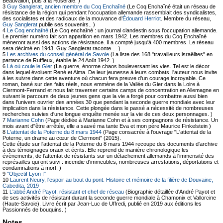
Beauvallon, puis à la Roseraie. )
3
Guy Sanglerat, ancien membre du Coq Enchaîné
(Le Coq Enchaîné était un réseau de
résistance de la région qui pendant l'occupation allemande rassemblait des syndicalistes,
des socialistes et des radicaux de la mouvance d’
Édouard Herriot
. Membre du réseau,
Guy Sanglerat
publie ses souvenirs.. )
4
Le Coq enchaîné
(Le Coq enchaîné : un journal clandestin sous l'occupation allemande.
Le premier numéro fait son apparition en mars 1942. Les membres du Coq Enchaîné
mèneront aussi des actions de résistance. Il a compté jusqu'à 400 membres. Le réseau
sera décimé en 1943. Guy Sanglerat raconte ... )
5
Les archives du conseil général de Savoie
(La liste des 168 "travailleurs israëlites" en
partance de Ruffieux, établie le 24 Août 1942. )
6
Là où coule le Gier
(La guerre, énorme chaos bouleversant les vies. Tel est le décor
dans lequel évoluent René et Aima. De leur jeunesse à leurs combats, l'auteur nous invite
à les suivre dans cette aventure où chacun fera preuve d'un courage incroyable. Ce
roman, basé sur des faits réels, nous emmène de la Vallée du Gier dans la Loire à
Clermont-Ferrand et nous fait traverser certains camps de concentration en Allemagne en
suivant le parcours de deux jeunes gens que la vie a forgé pour combattre aussi bien
dans l'univers ouvrier des années 30 que pendant la seconde guerre mondiale avec leur
implication dans la résistance. Cette plongée dans le passé a nécessité de nombreuses
recherches suivies d'une longue enquête menée sur la vie de ces deux personnages. )
7
Marianne Cohn
(Page dédiée à Marianne Cohn et à ses compagnons de résistance. Un
mois avant d"être arrêtée, elle a sauvé ma tante Eva et mon père Maurice Finkelstein )
8
L'attentat de la Poterne du 8 mars 1944
(Page consacrée à l'ouvrage "L'attentat de la
Poterne, un drame au cœur de Clermont" (2015).
Cette étude sur l'attentat de la Poterne du 8 mars 1944 recoupe des documents d'archive
à des témoignages oraux et écrits. Elle reprend de manière chronologique les
évènements, de l'attentat de résistants sur un détachement allemands à l'immensité des
représailles qui ont suivi : incendie d'immeubles, nombreuses arrestations, déportations et
condamnations à mort. )
9
"Objectif Lyon !"
10
Laurent Neury, l'espoir au bout du pont. Histoire et mémoire de la filière de Douvaine,
Cabedita, 2019
11
L'abbé André Payot, résistant et chef de réseau
(Biographie détaillée d'André Payot et
de ses activités de résistant durant la seconde guerre mondiale à Chamonix et Vallorcine
(Haute-Savoie). Livre écrit par Jean-Luc de Uffredi, publié en 2019 aux éditions les
Passionnés de bouquins. )
Notes