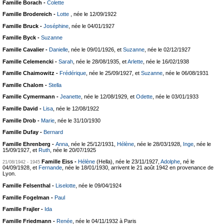
Famille Borach -
Colette
Famille Brodereich -
Lotte
, née le 12/09/1922
Famille Bruck -
Joséphine
, née le 04/01/1927
Famille Byck -
Suzanne
Famille Cavalier -
Danielle
, née le 09/01/1926, et
Suzanne
, née le 02/12/1927
Famille Celemencki -
Sarah
, née le 28/08/1935, et
Arlette
, née le 16/02/1938
Famille Chaimowitz -
Frédérique
, née le 25/09/1927, et
Suzanne
, née le 06/08/1931
Famille Chalom -
Stella
Famille Cymermann -
Jeanette
, née le 12/08/1929, et
Odette
, née le 03/01/1933
Famille David -
Lisa
, née le 12/08/1922
Famille Drob -
Marie
, née le 31/10/1930
Famille Dufay -
Bernard
Famille Ehrenberg -
Anna
, née le 25/12/1931,
Hélène
, née le 28/03/1928,
Inge
, née le
15/09/1927, et
Ruth
, née le 20/07/1925
Famille Eiss -
Hélène
(Hella), née le 23/11/1927,
Adolphe
, né le
21/08/1942 - 1945
04/09/1928, et
Fernande
, née le 18/01/1930, arrivent le 21 août 1942 en provenance de
Lyon.
Famille Felsenthal -
Liselotte
, née le 09/04/1924
Famille Fogelman -
Paul
Famille Frajler -
Ida
Famille Friedmann -
Renée
, née le 04/11/1932 à Paris