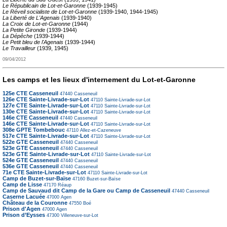
Le Républicain de Lot-et-Garonne
(1939-1945)
Le Réveil socialiste de Lot-et-Garonne
(1939-1940, 1944-1945)
La Liberté de L'Agenais
(1939-1940)
La Croix de Lot-et-Garonne
(1944)
La Petite Gironde
(1939-1944)
La Dépêche
(1939-1944)
Le Petit bleu de l'Agenais
(1939-1944)
Le Travailleur
(1939, 1945)
09/04/2012
Les camps et les lieux d'internement du Lot-et-Garonne
125e CTE Casseneuil
47440
Casseneuil
126e CTE Sainte-Livrade-sur-Lot
47110
Sainte-Livrade-sur-Lot
127e CTE Sainte-Livrade-sur-Lot
47110
Sainte-Livrade-sur-Lot
130e CTE Sainte-Livrade-sur-Lot
47110
Sainte-Livrade-sur-Lot
146e CTE Casseneuil
47440
Casseneuil
146e CTE Sainte-Livrade-sur-Lot
47110
Sainte-Livrade-sur-Lot
308e GPTE Tombebouc
47110
Allez-et-Cazeneuve
517e CTE Sainte-Livrade-sur-Lot
47110
Sainte-Livrade-sur-Lot
522e GTE Casseneuil
47440
Casseneuil
523e GTE Casseneuil
47440
Casseneuil
523e GTE Sainte-Livrade-sur-Lot
47110
Sainte-Livrade-sur-Lot
524e GTE Casseneuil
47440
Casseneuil
536e GTE Casseneuil
47440
Casseneuil
71e CTE Sainte-Livrade-sur-Lot
47110
Sainte-Livrade-sur-Lot
Camp de Buzet-sur-Baïse
47160
Buzet-sur-Baïse
Camp de Lisse
47170
Réaup
Camp de Sauvaud dit Camp de la Gare ou Camp de Casseneuil
47440
Casseneuil
Caserne Lacuée
47000
Agen
Château de la Couronne
47550
Boé
Prison d'Agen
47000
Agen
Prison d’Eysses
47300
Villeneuve-sur-Lot