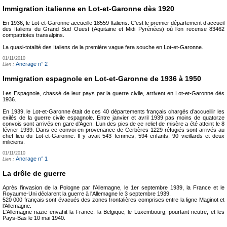
Immigration italienne en Lot-et-Garonne dès 1920
En 1936, le Lot-et-Garonne accueille 18559 Italiens. C’est le premier département d’accueil
des Italiens du Grand Sud Ouest (Aquitaine et Midi Pyrénées) où l’on recense 83462
compatriotes transalpins.
La quasi-totalité des Italiens de la première vague fera souche en Lot-et-Garonne.
01/11/2010
Ancrage n° 2
Lien :
Immigration espagnole en Lot-et-Garonne de 1936 à 1950
Les Espagnole, chassé de leur pays par la guerre civile, arrivent en Lot-et-Garonne dès
1936.
En 1939, le Lot-et-Garonne était de ces 40 départements français chargés d’accueillir les
exilés de la guerre civile espagnole. Entre janvier et avril 1939 pas moins de quatorze
convois sont arrivés en gare d’Agen. L’un des pics de ce relief de misère a été atteint le 8
février 1939. Dans ce convoi en provenance de Cerbères 1229 réfugiés sont arrivés au
chef lieu du Lot-et-Garonne. Il y avait 543 femmes, 594 enfants, 90 vieillards et deux
miliciens.
01/11/2010
Ancrage n° 1
Lien :
La drôle de guerre
Après l'invasion de la Pologne par l'Allemagne, le 1er septembre 1939, la France et le
Royaume-Uni déclarent la guerre à l'Allemagne le 3 septembre 1939.
520 000 français sont évacués des zones frontalières comprises entre la ligne Maginot et
l’Allemagne.
L'Allemagne nazie envahit la France, la Belgique, le Luxembourg, pourtant neutre, et les
Pays-Bas le 10 mai 1940.