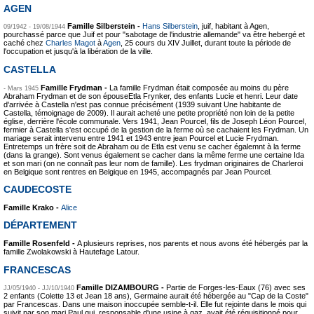
AGEN
Famille Silberstein -
Hans Silberstein
, juif, habitant à Agen,
09/1942 - 19/08/1944
pourchassé parce que Juif et pour "sabotage de l'industrie allemande" va être hebergé et
caché chez
Charles Magot
à
Agen
, 25 cours du XIV Juillet, durant toute la période de
l'occupation et jusqu'à la libération de la ville.
CASTELLA
Famille Frydman -
La famille Frydman était composée au moins du père
- Mars 1945
Abraham Frydman et de son épouseEtla Frynker, des enfants Lucie et henri. Leur date
d'arrivée à Castella n'est pas connue précisément (1939 suivant Une habitante de
Castella, témoignage de 2009). Il aurait acheté une petite propriété non loin de la petite
église, derrière l'école communale. Vers 1941, Jean Pourcel, fils de Joseph Léon Pourcel,
fermier à Castella s'est occupé de la gestion de la ferme où se cachaient les Frydman. Un
mariage serait intervenu entre 1941 et 1943 entre jean Pourcel et Lucie Frydman.
Entretemps un frère soit de Abraham ou de Etla est venu se cacher égalemnt à la ferme
(dans la grange). Sont venus également se cacher dans la même ferme une certaine Ida
et son mari (on ne connaît pas leur nom de famille). Les frydman originaires de Charleroi
en Belgique sont rentres en Belgique en 1945, accompagnés par Jean Pourcel.
CAUDECOSTE
Famille Krako -
Alice
DÉPARTEMENT
Famille Rosenfeld -
A plusieurs reprises, nos parents et nous avons été hébergés par la
famille Zwolakowski à Hautefage Latour.
FRANCESCAS
Famille DIZAMBOURG -
Partie de Forges-les-Eaux (76) avec ses
JJ/05/1940 - JJ/10/1940
2 enfants (Colette 13 et Jean 18 ans), Germaine aurait été hébergée au "Cap de la Coste"
par Francescas. Dans une maison inoccupée semble-t-il. Elle fut rejointe dans le mois qui
suivit par son mari Paul qui, responsable d'une usine à gaz, avait été réquisitionné pour