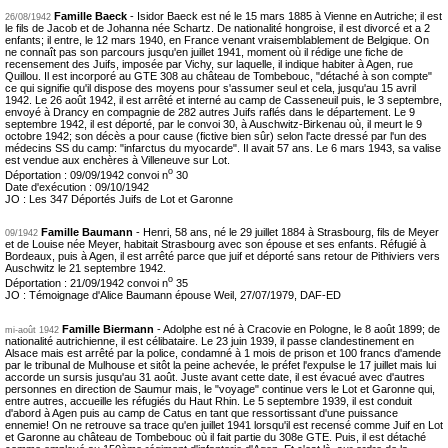
Famille Baeck
-
Isidor Baeck est né le 15 mars 1885 à Vienne en Autriche; il est
26/08/1942
le fils de Jacob et de Johanna née Schartz. De nationalité hongroise, il est divorcé et a 2
enfants; il entre, le 12 mars 1940, en France venant vraisemblablement de Belgique. On
ne connaît pas son parcours jusqu'en juillet 1941, moment où il rédige une fiche de
recensement des Juifs, imposée par Vichy, sur laquelle, il indique habiter à Agen, rue
Quillou. Il est incorporé au GTE 308 au château de Tombebouc, "détaché à son compte"
ce qui signifie qu'il dispose des moyens pour s'assumer seul et cela, jusqu'au 15 avril
1942. Le 26 août 1942, il est arrêté et interné au camp de Casseneuil puis, le 3 septembre,
envoyé à Drancy en compagnie de 282 autres Juifs raflés dans le département. Le 9
septembre 1942, il est déporté, par le convoi 30, à Auschwitz-Birkenau où, il meurt le 9
octobre 1942; son décès a pour cause (fictive bien sûr) selon l'acte dressé par l'un des
médecins SS du camp: "infarctus du myocarde". Il avait 57 ans. Le 6 mars 1943, sa valise
est vendue aux enchères à Villeneuve sur Lot.
o
Déportation : 09/09/1942 convoi n
30
Date d'exécution : 09/10/1942
JO : Les 347 Déportés Juifs de Lot et Garonne
Famille Baumann
-
Henri, 58 ans, né le 29 juillet 1884 à Strasbourg, fils de Meyer
09/1942
et de Louise née Meyer, habitait Strasbourg avec son épouse et ses enfants. Réfugié à
Bordeaux, puis à Agen, il est arrêté parce que juif et déporté sans retour de Pithiviers vers
Auschwitz le 21 septembre 1942.
o
Déportation : 21/09/1942 convoi n
35
JO : Témoignage d'Alice Baumann épouse Weil, 27/07/1979, DAF-ED
Famille Biermann
-
Adolphe est né à Cracovie en Pologne, le 8 août 1899; de
mi-août 1942
nationalité autrichienne, il est célibataire. Le 23 juin 1939, il passe clandestinement en
Alsace mais est arrêté par la police, condamné à 1 mois de prison et 100 francs d'amende
par le tribunal de Mulhouse et sitôt la peine achevée, le préfet l'expulse le 17 juillet mais lui
accorde un sursis jusqu'au 31 août. Juste avant cette date, il est évacué avec d'autres
personnes en direction de Saumur mais, le "voyage" continue vers le Lot et Garonne qui,
entre autres, accueille les réfugiés du Haut Rhin. Le 5 septembre 1939, il est conduit
d'abord à Agen puis au camp de Catus en tant que ressortissant d'une puissance
ennemie! On ne retrouve sa trace qu'en juillet 1941 lorsqu'il est recensé comme Juif en Lot
et Garonne au château de Tombebouc où il fait partie du 308e GTE. Puis, il est détaché