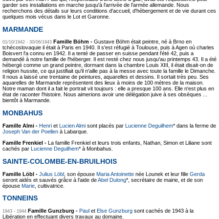
garder ses installations en marche jusqu'à l'arrivée de l'armée allemande. Nous
recherchons des détails sur leurs conditions d'accueil, d'hébergement et de vie durant ces
quelques mois vécus dans le Lot et Garonne.
MARMANDE
Famille Böhm -
Gustave Böhm était peintre, né à Brno en
01/10/1942 - 30/06/1943
tchécoslovaquie il était à Paris en 1940. Il s'est réfugié à Toulouse, puis à Agen où charles
Boisvert l'a connu en 1942. Il a tenté de passer en suisse pendant l'été 42, puis a
demandé à notre famille de l'héberger. Il est resté chez nous jusqu'au printemps 43. Il a été
hébergé comme un grand peintre, dormant dans la chambre Louis XIII, il était disait-on de
religion hussite, ce qui justifiait qu'il n'aille pas à la messe avec toute la famille le Dimanche.
Il nous a laissé une trentaine de peintures, aquarelles et dessins. Il sortait très peu. Ses
aquarelles de Marmande représentent des lieux à moins de 100 mètres de la maison.
Notre maman dont il a fait le portrait vit toujours : elle a presque 100 ans. Elle n'est plus en
état de raconter l'histoire. Nous aimerions avoir une délégation juive à ses obsèques ...
bientôt à Marmande.
MONBAHUS
Famille Almi -
Henri
et
Lucien Almi
sont placés par
Lucienne Deguilhem
* dans la ferme de
Joseph Van der Poellen
à Labarque.
Famille Frenkiel -
La famille Frenkiel et leurs trois enfants, Nathan, Simon et Liliane sont
cachés par
Lucienne Deguilhem
* à Monbahus.
SAINTE-COLOMBE-EN-BRUILHOIS
Famille Löbl -
Julius Löbl
, son épouse
Maria Antoinette
née Lounek et leur fille
Gerda
seront aidés et sauvés grâce à l'aide de
Abel Dulong
*, secrétaire de mairie, et de son
épouse
Marie
, cultivatrice.
TONNEINS
Famille Gunzburg -
Paul
et
Else Gunzburg
sont cachés de 1943 à la
1943 - 1944
Libération en effectuant divers travaux au domaine.