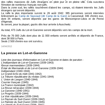
des rafles massives de Juifs étrangers en plein jour et en pleine ville. Cela suscitera
l'émotion de nombreux français non-juifs.
Dans la zone sud, les rafles touchèrent d’abord les camps, où étaient internés les Juifs
étrangers qui seront déportés.
La rafle la plus importante survint le 26 août 1942. 385 personnes seront internées
brièvement au
Camp de Sauvaud (dit Camp de la Gare)
à Casseneuil. 346 d'entre eux,
dont 34 enfants, seront déportés par les gares de Monsempron-Libos et de Penne
d'Agenais.
Ils seront, pour la plupart, gazés dès leur arrivée à Auschwitz.
Au total, 473 Juifs du Lot-et-Garonne seront déportés vers les camps de la mort.
Près de 76 000 Juifs dont plus de 11 000 enfants seront arrêtés et déportés de France,
dont 38 000 à Paris.
Seuls 2 500 d’entre eux ont survécu.
14/04/2012
La presse en Lot-et-Garonne
Liste des journaux d'information en Lot-et-Garonne et dates de parution :
L'Indépendant de Lot-et-Garonne
(1939-1943)
Revue marmandaise
(1939-1944)
Éclair de Marmande et de Lot-et-Garonne
(1939-1944)
Indépendant
(1940-1944)
Le Grand écho du midi
(1941-1942)
La Tribune républicaine du réolais
(1941-1944)
L' Union de Langon
(1940-1944)
Courrier français
(1945)
La France municipale
(1942)
La Revue néracaise
(1939-1944)
La Garonne
(1940-1941)
Le Progrès
(1939-1944)
La Voix républicaine
(1939-1944)
Le Paysan du Sud-Ouest
(1939-1942)
Le Patriote du Sud-Ouest
(1944-1945)
La Liberté du Sud-Ouest
(1939, 1941)