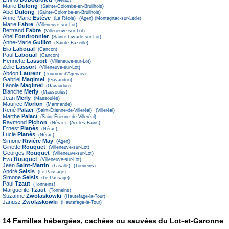
Marie
Dulong
(Sainte-Colombe-en-Bruilhois)
Abel
Dulong
(Sainte-Colombe-en-Bruilhois)
Anne-Marie
Estève
(La Réole)
(Agen)
(Montagnac-sur-Lède)
Marie
Fabre
(Villeneuve-sur-Lot)
Bertrand
Fabre
(Villeneuve-sur-Lot)
Abel
Fondronnier
(Sainte-Livrade-sur-Lot)
Anne-Marie
Guillot
(Sainte-Bazeille)
Élia
Laboual
(Cancon)
Paul
Laboual
(Cancon)
Henriette
Lassort
(Villeneuve-sur-Lot)
Zélie
Lassort
(Villeneuve-sur-Lot)
Abdon
Laurent
(Tournon-d'Agenais)
Gabriel
Magimel
(Gavaudun)
Léonie
Magimel
(Gavaudun)
Blanche
Merly
(Massoulès)
Jean
Merly
(Massoulès)
Maurice
Morlon
(Marmande)
René
Palaci
(Saint-Étienne-de-Villeréal)
(Villeréal)
Marthe
Palaci
(Saint-Étienne-de-Villeréal)
Raymond
Pichon
(Nérac)
(Aix-les-Bains)
Ernest
Planès
(Nérac)
Lucie
Planès
(Nérac)
Simone
Rivière May
(Agen)
Ginette
Rouquet
(Villeneuve-sur-Lot)
Georges
Rouquet
(Villeneuve-sur-Lot)
Éva
Rouquet
(Villeneuve-sur-Lot)
Jean
Saint-Martin
(Lasalle)
(Tonneins)
André
Selsis
(Le Passage)
Simone
Selsis
(Le Passage)
Paul
Tzaut
(Tonneins)
Marguerite
Tzaut
(Tonneins)
Suzanne
Zwolaskowki
(Hautefage-la-Tour)
Janusz
Zwolaskowki
(Hautefage-la-Tour)
14 Familles hébergées, cachées ou sauvées du Lot-et-Garonne