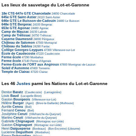
Les lieux de sauvetage du Lot-et-Garonne
18e CTE-647e GTE Chancelade
24650
Chancelade
645e GTE Saint-Astier
24110
Saint-Astier
646e GTE Le Buisson-de-Cadouin
24480
Le Buisson
648e GTE Bergerac
24100
Bergerac
653e GTE Agonac
24460
Agonac
Camp de Mauzac
24150
Lalinde
Camp de Trélissac
24750
Trélissac
Caserne Daumesnil
24000
Périgueux
Château de Salomon
47500
Montayral
Château du Sablou
24290
Fanlac
Collège Georges-Leygues
47300
Villeneuve-sur-Lot
École de Caudecoste
47220
Caudecoste
Ferme école
47290
Monbahus
Ferme école
47140
Penne-d'Agenais
Ferme-Ecole de l'ORT aux Angiroux
47800
Montignac-de-Lauzun
Soleil d’Automne
47400
Tonneins
Temple de Clairac
47320
Clairac
Les 46
Justes
parmi les Nations du Lot-et-Garonne
Denise
Baratz
(Caudecoste)
(Lamagistère)
Louis
Baud
(Lacapelle-Biron)
Gaston
Bourgeois
(Villeneuve-sur-Lot)
Hélène
Burger
(Agen)
(Brive-la-Gaillarde)
(Mulhouse)
Aurélie
Cenou
(Boé)
Fernand
Cenou
(Boé)
Joséphine
Ceruti
(Villefranche-du-Queyran)
Martino
Ceruti
(Villefranche-du-Queyran)
Gabrielle
Chignaguet
(Montagnac-sur-Lède)
Gaston
Chignaguet
(Montagnac-sur-Lède)
Henri
Daigueperse
(Bordeaux)
(Bon-Encontre)
(Libourne)
Lucienne
Deguilhem
(Monbahus)
Emma
Dubourdieu
(Nérac)