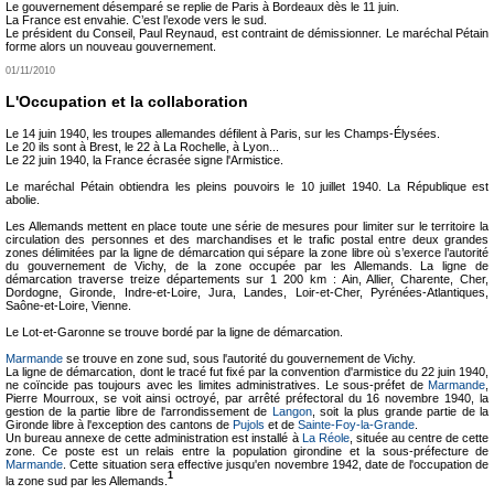
Le gouvernement désemparé se replie de Paris à Bordeaux dès le 11 juin.
La France est envahie. C’est l’exode vers le sud.
Le président du Conseil, Paul Reynaud, est contraint de démissionner. Le maréchal Pétain
forme alors un nouveau gouvernement.
01/11/2010
L'Occupation et la collaboration
Le 14 juin 1940, les troupes allemandes défilent à Paris, sur les Champs-Élysées.
Le 20 ils sont à Brest, le 22 à La Rochelle, à Lyon...
Le 22 juin 1940, la France écrasée signe l'Armistice.
Le maréchal Pétain obtiendra les pleins pouvoirs le 10 juillet 1940. La République est
abolie.
Les Allemands mettent en place toute une série de mesures pour limiter sur le territoire la
circulation des personnes et des marchandises et le trafic postal entre deux grandes
zones délimitées par la ligne de démarcation qui sépare la zone libre où s’exerce l’autorité
du gouvernement de Vichy, de la zone occupée par les Allemands. La ligne de
démarcation traverse treize départements sur 1 200 km : Ain, Allier, Charente, Cher,
Dordogne, Gironde, Indre-et-Loire, Jura, Landes, Loir-et-Cher, Pyrénées-Atlantiques,
Saône-et-Loire, Vienne.
Le Lot-et-Garonne se trouve bordé par la ligne de démarcation.
Marmande
se trouve en zone sud, sous l'autorité du gouvernement de Vichy.
La ligne de démarcation, dont le tracé fut fixé par la convention d'armistice du 22 juin 1940,
ne coïncide pas toujours avec les limites administratives. Le sous-préfet de
Marmande
,
Pierre Mourroux, se voit ainsi octroyé, par arrêté préfectoral du 16 novembre 1940, la
gestion de la partie libre de l'arrondissement de
Langon
, soit la plus grande partie de la
Gironde libre à l'exception des cantons de
Pujols
et de
Sainte-Foy-la-Grande
.
Un bureau annexe de cette administration est installé à
La Réole
, située au centre de cette
zone. Ce poste est un relais entre la population girondine et la sous-préfecture de
Marmande
. Cette situation sera effective jusqu'en novembre 1942, date de l'occupation de
1
la zone sud par les Allemands.