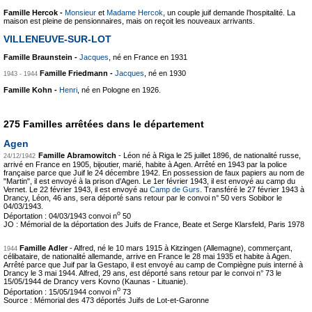
Famille Hercok -
Monsieur
et
Madame Hercok
, un couple juif demande l’hospitalité. La
maison est pleine de pensionnaires, mais on reçoit les nouveaux arrivants.
VILLENEUVE-SUR-LOT
Famille Braunstein -
Jacques
, né en France en 1931
Famille Friedmann -
Jacques
, né en 1930
1943 - 1944
Famille Kohn -
Henri
, né en Pologne en 1926.
275 Familles arrêtées dans le département
Agen
Famille Abramowitch
-
Léon né à Riga le 25 juillet 1896, de nationalité russe,
24/12/1942
arrivé en France en 1905, bijoutier, marié, habite à Agen. Arrêté en 1943 par la police
française parce que Juif le 24 décembre 1942. En possession de faux papiers au nom de
"Martin", il est envoyé à la prison d'Agen. Le 1er février 1943, il est envoyé au camp du
Vernet. Le 22 février 1943, il est envoyé au
Camp de Gurs
. Transféré le 27 février 1943 à
Drancy, Léon, 46 ans, sera déporté sans retour par le convoi n° 50 vers Sobibor le
04/03/1943.
o
Déportation : 04/03/1943 convoi n
50
JO : Mémorial de la déportation des Juifs de France, Beate et Serge Klarsfeld, Paris 1978
Famille Adler
-
Alfred, né le 10 mars 1915 à Kitzingen (Allemagne), commerçant,
1944
célibataire, de nationalité allemande, arrive en France le 28 mai 1935 et habite à Agen.
Arrêté parce que Juif par la Gestapo, il est envoyé au camp de Compiègne puis interné à
Drancy le 3 mai 1944. Alfred, 29 ans, est déporté sans retour par le convoi n° 73 le
15/05/1944 de Drancy vers Kovno (Kaunas - Lituanie).
o
Déportation : 15/05/1944 convoi n
73
Source : Mémorial des 473 déportés Juifs de Lot-et-Garonne