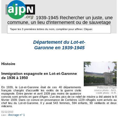
1939-1945 Rechercher un juste, une
commune, un lieu d'internement ou de sauvetage
Département du Lot-et-
Garonne en 1939-1945
Histoire
Immigration espagnole en Lot-et-Garonne
de 1936 à 1950
En 1939, le Lot-et-Garonne était de ces 40 départements
Préfecture d'Agen
français chargés d’accueillir les exilés de la guerre civile
source photo : Arch.
crédit photo : D.R.
espagnole. Entre janvier et avril 1939 pas moins de quatorze
convois sont arrivés en gare d’Agen. L’un des pics de ce relief de misère a été atteint le 8
février 1939. Dans ce convoi en provenance de Cerbères 1229 réfugiés sont arrivés au
chef lieu du Lot-et-Garonne. Il y avait 543 femmes, 594 enfants, 90 vieillards et deux
miliciens.
01/11/2010
Ancrage n° 1
Lien :