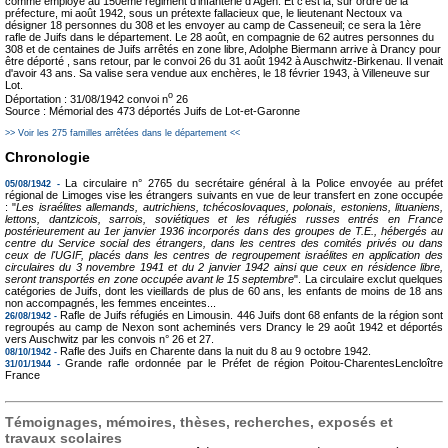
comme employé au 150ème régiment d'infanterie d'Agen. Et c'est là, sur ordre de la
préfecture, mi août 1942, sous un prétexte fallacieux que, le lieutenant Nectoux va
désigner 18 personnes du 308 et les envoyer au camp de Casseneuil; ce sera la 1ère
rafle de Juifs dans le département. Le 28 août, en compagnie de 62 autres personnes du
308 et de centaines de Juifs arrêtés en zone libre, Adolphe Biermann arrive à Drancy pour
être déporté , sans retour, par le convoi 26 du 31 août 1942 à Auschwitz-Birkenau. Il venait
d'avoir 43 ans. Sa valise sera vendue aux enchères, le 18 février 1943, à Villeneuve sur
Lot.
o
Déportation : 31/08/1942 convoi n
26
Source : Mémorial des 473 déportés Juifs de Lot-et-Garonne
>> Voir les 275 familles arrêtées dans le département <<
Chronologie
La circulaire n° 2765 du secrétaire général à la Police envoyée au préfet
05/08/1942 -
régional de Limoges vise les étrangers suivants en vue de leur transfert en zone occupée
: "
Les israélites allemands, autrichiens, tchécoslovaques, polonais, estoniens, lituaniens,
lettons, dantzicois, sarrois, soviétiques et les réfugiés russes entrés en France
postérieurement au 1er janvier 1936 incorporés dans des groupes de T.E., hébergés au
centre du Service social des étrangers, dans les centres des comités privés ou dans
ceux de l'UGIF, placés dans les centres de regroupement israélites en application des
circulaires du 3 novembre 1941 et du 2 janvier 1942 ainsi que ceux en résidence libre,
seront transportés en zone occupée avant le 15 septembre
". La circulaire exclut quelques
catégories de Juifs, dont les vieillards de plus de 60 ans, les enfants de moins de 18 ans
non accompagnés, les femmes enceintes...
Rafle de Juifs réfugiés en Limousin. 446 Juifs dont 68 enfants de la région sont
26/08/1942 -
regroupés au camp de Nexon sont acheminés vers Drancy le 29 août 1942 et déportés
vers Auschwitz par les convois n° 26 et 27.
Rafle des Juifs en Charente dans la nuit du 8 au 9 octobre 1942.
08/10/1942 -
Grande rafle ordonnée par le Préfet de région Poitou-CharentesLencloître
31/01/1944 -
France
Témoignages, mémoires, thèses, recherches, exposés et
travaux scolaires