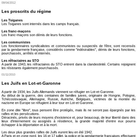
09/04/2012
Les proscrits du régime
Les Tsiganes
Les Tsiganes sont internés dans les camps français.
Les franc-maçons
Les franc-maçons son démis de leurs fonctions.
Les communistes
Les fonctionnaires syndicalistes et communistes ou suspectés de l'être, sont recensés
par la gendarmerie française, considérés comme "indésirables", démis de leurs fonctions,
pourchassés, arrêtés et internés.
Les réfractaires au STO
A partir de 1943, les réfractaires du STO entrent dans la clandestinité. Certains rejoignent
les résistants également pourchassés.
01/11/2010
Les Juifs en Lot-et-Garonne
A partir de 1934, les Juifs Allemands viennent se réfugier en Lot-et-Garonne.
Au début de la guerre, des centaines de familles juives, originaire de Hongrie, Pologne,
Tchécoslovaquie, Allemagne, Russie, Autriche, Belgiques, victimes de la montée du
nazisme en Europe se réfugient à leur tour en Lot-et-Garonne.
En zone dite "libre", tous pensent être protégés, mais ils ne seront pas épargnés par les
rafles et les persécutions.
Déracinés, privés de leurs moyens d'existence et, pour beaucoup, de leur liberté dans des
lieux d'internement ou assignés à résidence, la grande majorité d'entre eux pourra
échapper à la déportation et à la mort.
Les deux plus grandes rafles de Juifs eurent lieu en été 1942.
A Paris et en zone nord, les 16 et 17 juillet, la police et la gendarmerie françaises effectuent