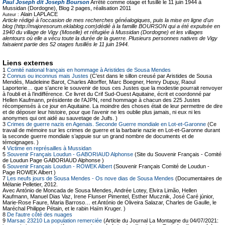
Paul Joseph dit Joseph Bourson
Arrêté comme otage et fusillé le 11 juin 1944 à
Mussidan (Dordogne), Blog
2 pages, réalisation 2011
Alain LAPLACE
Auteur :
Article rédigé à l'occasion de mes recherches généalogiques, puis la mise en ligne d'un
blog (http://majoresorum.eklablog.com)dédié à la famille BOURSON qui a été expulsée en
1940 du village de Vigy (Moselle) et réfugiée à Mussidan (Dordogne) et les villages
alentours où elle a vécu toute la durée de la guerre. Plusieurs personnes natives de Vigy
faisaient partie des 52 otages fusillés le 11 juin 1944.
Liens externes
1
Comité national français en hommage à Aristides de Sousa Mendes
2
Connus ou inconnus mais Justes
(C’est dans le sillon creusé par Aristides de Sousa
Mendès, Madeleine Barot, Charles Altorffer, Marc Boegner, Henry Dupuy, Raoul
Laporterie… que s'ancre le souvenir de tous ces Justes que la modestie pourrait renvoyer
à l’oubli et à l’indifférence. Ce livret du Crif Sud-Ouest Aquitaine, écrit et coordonné par
Hellen Kaufmann, présidente de l'AJPN, rend hommage à chacun des 225 Justes
récompensés à ce jour en Aquitaine. La moindre des choses était de leur permettre de dire
et de déposer leur histoire, pour que l’avenir ne les oublie plus jamais, ni eux ni les
anonymes qui ont aidé au sauvetage de Juifs. )
3
Crimes de guerre nazis en Agenais. Seconde Guerre mondiale en Lot-et-Garonne
(Ce
travail de mémoire sur les crimes de guerre et la barbarie nazie en Lot-et-Garonne durant
la seconde guerre mondiale s’appuie sur un grand nombre de documents et de
témoignages. )
4
Victime en représailles à Mussidan
5
Souvenir Français Loudun - GABORIAUD Alphonse
(Site du Souvenir Français - Comité
de Loudun Page GABORIAUD Alphonse )
6
Souvenir Français Loudun - ROWEK Albert
(Souvenir Français Comité de Loudun -
Page ROWEK Albert )
7
Les neufs jours de Sousa Mendes - Os nove dias de Sousa Mendes
(Documentaires de
Mélanie Pelletier, 2012.
Avec António de Moncada de Sousa Mendes, Andrée Lotey, Elvira Limão, Hellen
Kaufmann, Manuel Dias Vaz, Irene Flunser Pimentel, Esther Mucznik, José Caré júnior,
Marie-Rose Faure, Maria Barroso… et António de Oliveira Salazar, Charles de Gaulle, le
Maréchal Philippe Pétain, et le rabin Haïm Kruger. )
8
De l'autre côté des nuages
9
Marsac 23210 La population remerciée
(Article du Journal La Montagne du 04/07/2021: