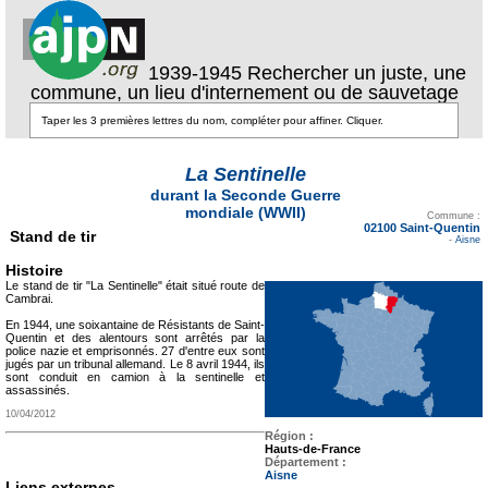
1939-1945 Rechercher un juste, une
commune, un lieu d'internement ou de sauvetage
La Sentinelle
durant la Seconde Guerre
Texte pour ecartement
mondiale (WWII)
lateral
Commune :
02100 Saint-Quentin
Stand de tir
-
Aisne
Histoire
Le stand de tir "La Sentinelle" était situé route de
Cambrai.
En 1944, une soixantaine de Résistants de Saint-
Quentin et des alentours sont arrêtés par la
police nazie et emprisonnés. 27 d'entre eux sont
jugés par un tribunal allemand. Le 8 avril 1944, ils
sont conduit en camion à la sentinelle et
assassinés.
10/04/2012
Région :
Hauts-de-France
Département :
Aisne
Liens externes