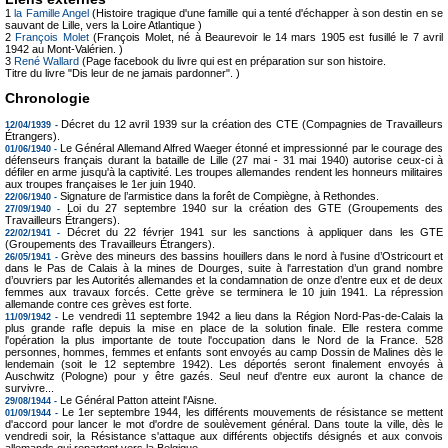
1
la Famille Angel
(Histoire tragique d'une famille qui a tenté d'échapper à son destin en se
sauvant de Lille, vers la Loire Atlantique )
2
François Molet
(François Molet, né à Beaurevoir le 14 mars 1905 est fusillé le 7 avril
1942 au Mont-Valérien. )
3
René Wallard
(Page facebook du livre qui est en préparation sur son histoire.
Titre du livre "Dis leur de ne jamais pardonner". )
Chronologie
Décret du 12 avril 1939 sur la création des CTE (Compagnies de Travailleurs
12/04/1939 -
Étrangers).
Le Général Allemand Alfred Waeger étonné et impressionné par le courage des
01/06/1940 -
défenseurs français durant la bataille de Lille (27 mai - 31 mai 1940) autorise ceux-ci à
défiler en arme jusqu'à la captivité. Les troupes allemandes rendent les honneurs militaires
aux troupes françaises le 1er juin 1940.
Signature de l’armistice dans la forêt de Compiègne, à Rethondes.
22/06/1940 -
Loi du 27 septembre 1940 sur la création des GTE (Groupements des
27/09/1940 -
Travailleurs Étrangers).
Décret du 22 février 1941 sur les sanctions à appliquer dans les GTE
22/02/1941 -
(Groupements des Travailleurs Étrangers).
Grève des mineurs des bassins houillers dans le nord à l'usine d’Ostricourt et
26/05/1941 -
dans le Pas de Calais à la mines de Dourges, suite à l'arrestation d’un grand nombre
d’ouvriers par les Autorités allemandes et la condamnation de onze d’entre eux et de deux
femmes aux travaux forcés. Cette grève se terminera le 10 juin 1941. La répression
allemande contre ces grèves est forte.
Le vendredi 11 septembre 1942 a lieu dans la Région Nord-Pas-de-Calais la
11/09/1942 -
plus grande rafle depuis la mise en place de la solution finale. Elle restera comme
l'opération la plus importante de toute l'occupation dans le Nord de la France. 528
personnes, hommes, femmes et enfants sont envoyés au camp Dossin de Malines dès le
lendemain (soit le 12 septembre 1942). Les déportés seront finalement envoyés à
Auschwitz (Pologne) pour y être gazés. Seul neuf d'entre eux auront la chance de
survivre...
Le Général Patton atteint l'Aisne.
29/08/1944 -
Le 1er septembre 1944, les différents mouvements de résistance se mettent
01/09/1944 -
d'accord pour lancer le mot d'ordre de soulèvement général. Dans toute la ville, dès le
vendredi soir, la Résistance s'attaque aux différents objectifs désignés et aux convois
allemands qui repartent vers la Belgique.