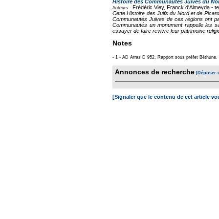
Histoire des Communautés Juives du Nord
Frédéric Viey, Franck d'Almeyda -
t
Auteurs :
Cette Histoire des Juifs du Nord et de Picar
Communautés Juives de ces régions ont payé
Communautés un monument rappelle les sacr
essayer de faire revivre leur patrimoine religie
Notes
- 1 - AD Arras D 952, Rapport sous préfet Béthune.
Annonces de recherche
[Déposer 
[Signaler que le contenu de cet article v