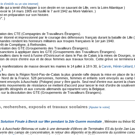
cle d'intérêt ou un site internet]
lle qui a tenté d'échapper à son destin en se sauvant de Lille, vers la Loire Atlantique )
voir le 14 mars 1905 est fusillé le 7 avril 1942 au Mont-Valérien. )
t en préparation sur son histoire.
". )
réation des CTE (Compagnies de Travailleurs Étrangers).
 étonné et impressionné par le courage des défenseurs français durant la bataille de Lille (
emandes rendent les honneurs militaires aux troupes françaises le 1er juin 1940.
forêt de Compiègne, à Rethondes.
création des GTE (Groupements des Travailleurs Étrangers).
s sanctions à appliquer dans les GTE (Groupements des Travailleurs Étrangers).
illers dans le nord à l'usine d’Ostricourt et dans le Pas de Calais à la mines de Dourges, su
tion de onze d’entre eux et de deux femmes aux travaux forcés. Cette grève se terminera l
 manifestations de masse devant les mairies le 14 juillet à 18 h 30, à
Carvin
,
Hénin-Liétard
,
1
n
.
ieu dans la Région Nord-Pas-de-Calais la plus grande rafle depuis la mise en place de la sol
 le Nord de la France. 528 personnes, hommes, femmes et enfants sont envoyés au camp D
ent envoyés à Auschwitz (Pologne) pour y être gazés. Seul neuf d'entre eux auront la chanc
rents mouvements de résistance se mettent d'accord pour lancer le mot d'ordre de soulèvemen
bjectifs désignés et aux convois allemands qui repartent vers la Belgique.
ur la dissolution des GTE (Groupements de Travailleurs Étrangers).
 recherches, exposés et travaux scolaires
[Ajouter le votre]
a Solution Finale à Berck sur Mer pendant la 2de Guerre mondiale
, Mémoire ou thèse
60
es à Auschwitz-Birkenau et suite à une demande d'élèves de Terminales ES du lycée Jan Lave
rte des camps de concentration, le retour des déportés et la découverte du système concen