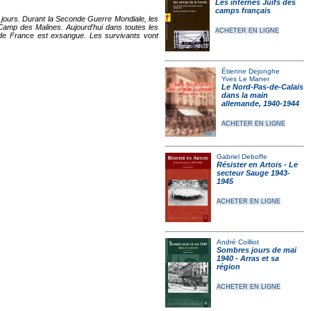
Les internés Juifs des
camps français
s jours. Durant la Seconde Guerre Mondiale, les
Camp des Malines. Aujourd'hui dans toutes les
ACHETER EN LIGNE
 de France est exsangue. Les survivants vont
Étienne Dejonghe
Yves Le Maner
Le Nord-Pas-de-Calais
dans la main
allemande, 1940-1944
ACHETER EN LIGNE
Gabriel Deboffe
Résister en Artois - Le
secteur Sauge 1943-
1945
ACHETER EN LIGNE
André Coilliot
Sombres jours de mai
1940 - Arras et sa
région
ACHETER EN LIGNE