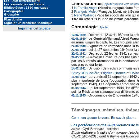
Les lieux d'internement
Liens externes
[Ajouter un lien vers un arti
Les sauvetages en France
1
la Famille Angel
(Histoire tragique d'une fami
Bibliothèque : 1390 ouvrages
Cartographie
2
François Molet
(François Molet, né à Beaure
Glossaire
3
René Wallard
(Page facebook du livre qui es
Titre du livre "Dis leur de ne jamais pardonner
Plan du site
Signaler un problème technique
Chronologie
[Ajouter]
Imprimer cette page
Décret du 12 avril 1939 sur la c
12/04/1939 -
Le Général Allemand Alfred Waeger
01/06/1940 -
en arme jusqu'à la captivité. Les troupes all
Signature de l’armistice dans la 
22/06/1940 -
Loi du 27 septembre 1940 sur la 
27/09/1940 -
Décret du 22 février 1941 sur le
22/02/1941 -
Grève des mineurs des bassins hou
26/05/1941 -
par les Autorités allemandes et la condamna
ces grèves est forte.
Diffusion de tracts communistes à
14/07/1942 -
Bruay-la-Buissière
,
Oignies
,
Harnes
et
Divio
Le vendredi 11 septembre 1942 a l
11/09/1942 -
plus importante de toute l'occupation dans
septembre 1942). Les déportés seront finalem
Le 1er septembre 1944, les diffé
01/09/1944 -
soir, la Résistance s'attaque aux différents o
Ordonnance du 2 novembre 1945 s
02/11/1945 -
Témoignages, mémoires, thèses,
Comment ajouter le votre. En savoir plus…
Les persécutions des Juifs victimes de l
Cyril Brossard -
terminal
Auteur :
Étude réalisée à la suite d'un voyage d'étud
CNRD 2014-2015 dont le thème est la découve