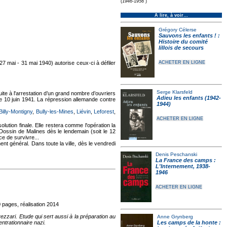
(1946-1958 )
À lire, à voir…
Grégory Célerse
Sauvons les enfants ! :
Histoire du comité
lillois de secours
27 mai - 31 mai 1940) autorise ceux-ci à défiler
ACHETER EN LIGNE
Serge Klarsfeld
ite à l'arrestation d’un grand nombre d’ouvriers
Adieu les enfants (1942-
e 10 juin 1941. La répression allemande contre
1944)
Billy-Montigny
,
Bully-les-Mines
,
Liévin
,
Leforest
,
ACHETER EN LIGNE
ution finale. Elle restera comme l'opération la
ossin de Malines dès le lendemain (soit le 12
e de survivre...
t général. Dans toute la ville, dès le vendredi
Denis Peschanski
La France des camps :
L'Internement, 1938-
1946
ACHETER EN LIGNE
 pages, réalisation 2014
zzari. Etude qui sert aussi à la préparation au
Anne Grynberg
trationnaire nazi.
Les camps de la honte :