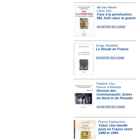
Nicolas Mariot
Claire Zalc
Face à la persécution.
991 Juifs dans la guerre
ACHETER EN LIGNE
Serge Klarsfeld
La Shoah en France
ACHETER EN LIGNE
Frédéric Viey
Franck d'Almeida
Histoire des
Communautés Juives
du Nord et de Picardie
ACHETER EN LIGNE
Franck Fajnkuchen
Yzkor. Une famille
juive en France entre
1940 et 1944