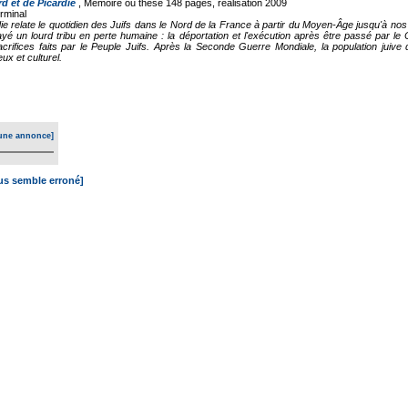
 et de Picardie
, Mémoire ou thèse
148 pages, réalisation 2009
erminal
die relate le quotidien des Juifs dans le Nord de la France à partir du Moyen-Âge jusqu'à no
 un lourd tribu en perte humaine : la déportation et l'exécution après être passé par le 
ifices faits par le Peuple Juifs. Après la Seconde Guerre Mondiale, la population juive
ux et culturel.
une annonce]
ous semble erroné]