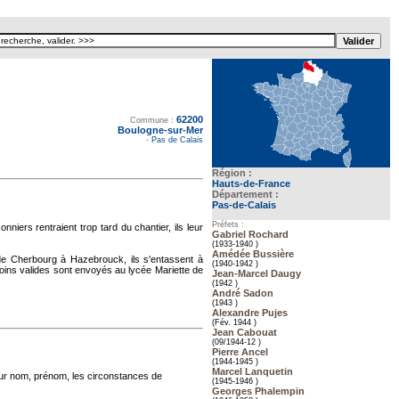
62200
Texte pour ecartement lateral
Commune :
Boulogne-sur-Mer
-
Pas de Calais
Région :
Hauts-de-France
Département :
Pas-de-Calais
Préfets :
niers rentraient trop tard du chantier, ils leur
Gabriel Rochard
(1933-1940 )
Amédée Bussière
 de Cherbourg à Hazebrouck, ils s'entassent à
(1940-1942 )
oins valides sont envoyés au lycée Mariette de
Jean-Marcel Daugy
(1942 )
André Sadon
(1943 )
Alexandre Pujes
(Fév. 1944 )
Jean Cabouat
(09/1944-12 )
Pierre Ancel
(1944-1945 )
Marcel Lanquetin
eur nom, prénom, les circonstances de
(1945-1946 )
Georges Phalempin