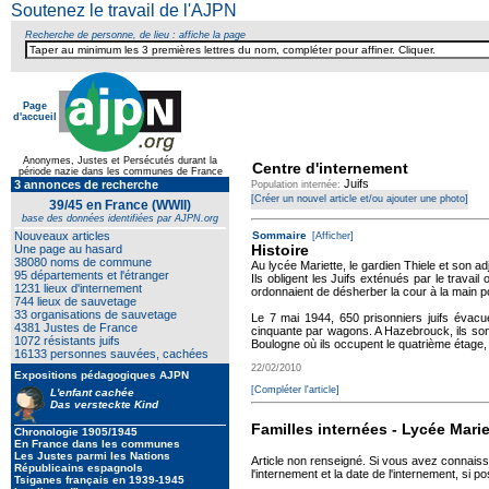
Soutenez le travail de l'AJPN
Recherche de personne, de lieu : affiche la page
Page
d'accueil
Anonymes, Justes et Persécutés durant la
Centre d'internement
période nazie dans les communes de France
Juifs
3 annonces de recherche
Population internée:
[Créer un nouvel article et/ou ajouter une photo]
39/45 en France (WWII)
base des données identifiées par AJPN.org
Nouveaux articles
Sommaire
[Afficher]
Histoire
Une page au hasard
38080 noms de commune
Au lycée Mariette, le gardien Thiele et son adj
95 départements et l'étranger
Ils obligent les Juifs exténués par le travai
1231 lieux d'internement
ordonnaient de désherber la cour à la main p
744 lieux de sauvetage
33 organisations de sauvetage
Le 7 mai 1944, 650 prisonniers juifs évacu
4381 Justes de France
cinquante par wagons. A Hazebrouck, ils son
1072 résistants juifs
Boulogne où ils occupent le quatrième étage,
16133 personnes sauvées, cachées
22/02/2010
Expositions pédagogiques AJPN
[Compléter l'article]
L'enfant cachée
Das versteckte Kind
Familles internées - Lycée Marie
Chronologie 1905/1945
En France dans les communes
Les Justes parmi les Nations
Article non renseigné. Si vous avez connais
Républicains espagnols
l'internement et la date de l'internement, si po
Tsiganes français en 1939-1945