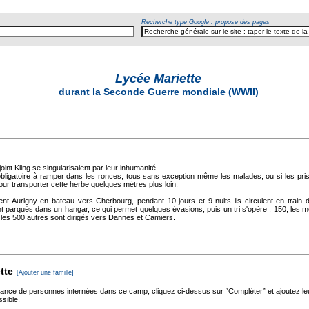
Recherche type Google : propose des pages
Lycée Mariette
durant la Seconde Guerre mondiale (WWII)
oint Kling se singularisaient par leur inhumanité.
l obligatoire à ramper dans les ronces, tous sans exception même les malades, ou si les prison
our transporter cette herbe quelques mètres plus loin.
ent Aurigny en bateau vers Cherbourg, pendant 10 jours et 9 nuits ils circulent en train
t parqués dans un hangar, ce qui permet quelques évasions, puis un tri s'opère : 150, les m
 les 500 autres sont dirigés vers Dannes et Camiers.
tte
[Ajouter une famille]
sance de personnes internées dans ce camp, cliquez ci-dessus sur “Compléter” et ajoutez l
ssible.