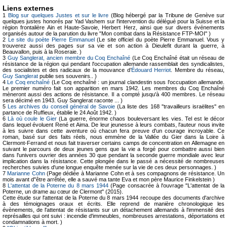
Liens externes
1
Blog sur quelques Justes et sur le livre
(Blog hébergé par la Tribune de Genève sur
quelques justes honorés par Yad Vashem sur l'intervention du délégué pour la Suisse et la
région frontalière Ain et Haute-Savoie, Herbert Herz, ainsi que sur divers événements
organisés autour de la parution du livre "Mon combat dans la Résistance FTP-MOI" )
2
Le site du poète Pierre Emmanuel
(Le site officiel du poète Pierre Emmanuel. Vous y
trouverez aussi des pages sur sa vie et son action à Dieulefit durant la guerre, à
Beauvallon, puis à la Roseraie. )
3
Guy Sanglerat, ancien membre du Coq Enchaîné
(Le Coq Enchaîné était un réseau de
résistance de la région qui pendant l'occupation allemande rassemblait des syndicalistes,
des socialistes et des radicaux de la mouvance d’
Édouard Herriot
. Membre du réseau,
Guy Sanglerat
publie ses souvenirs.. )
4
Le Coq enchaîné
(Le Coq enchaîné : un journal clandestin sous l'occupation allemande.
Le premier numéro fait son apparition en mars 1942. Les membres du Coq Enchaîné
mèneront aussi des actions de résistance. Il a compté jusqu'à 400 membres. Le réseau
sera décimé en 1943. Guy Sanglerat raconte ... )
5
Les archives du conseil général de Savoie
(La liste des 168 "travailleurs israëlites" en
partance de Ruffieux, établie le 24 Août 1942. )
6
Là où coule le Gier
(La guerre, énorme chaos bouleversant les vies. Tel est le décor
dans lequel évoluent René et Aima. De leur jeunesse à leurs combats, l'auteur nous invite
à les suivre dans cette aventure où chacun fera preuve d'un courage incroyable. Ce
roman, basé sur des faits réels, nous emmène de la Vallée du Gier dans la Loire à
Clermont-Ferrand et nous fait traverser certains camps de concentration en Allemagne en
suivant le parcours de deux jeunes gens que la vie a forgé pour combattre aussi bien
dans l'univers ouvrier des années 30 que pendant la seconde guerre mondiale avec leur
implication dans la résistance. Cette plongée dans le passé a nécessité de nombreuses
recherches suivies d'une longue enquête menée sur la vie de ces deux personnages. )
7
Marianne Cohn
(Page dédiée à Marianne Cohn et à ses compagnons de résistance. Un
mois avant d"être arrêtée, elle a sauvé ma tante Eva et mon père Maurice Finkelstein )
8
L'attentat de la Poterne du 8 mars 1944
(Page consacrée à l'ouvrage "L'attentat de la
Poterne, un drame au cœur de Clermont" (2015).
Cette étude sur l'attentat de la Poterne du 8 mars 1944 recoupe des documents d'archive
à des témoignages oraux et écrits. Elle reprend de manière chronologique les
évènements, de l'attentat de résistants sur un détachement allemands à l'immensité des
représailles qui ont suivi : incendie d'immeubles, nombreuses arrestations, déportations et
condamnations à mort. )