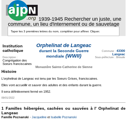
1939-1945 Rechercher un juste, une
commune, un lieu d'internement ou de sauvetage
Orphelinat de Langeac
Institution
Texte pour ecartement
catholique
durant la Seconde Guerre
43300
lateral
Commune :
Langeac
(WWII)
mondiale
Description :
Sous-préfecture : Brioude
Congrégation des
Soeurs franciscaines
Monastère Sainte-Catherine de Sienne
Histoire
L'orphelinat de Langeac est tenu par les Soeurs Grises, franciscaines.
Elles vont accueillir et sauver des adultes et des enfants durant la guerre.
Il sera définitivement fermé en 1952.
09/01/2022
1 Familles hébergées, cachées ou sauvées à l' Orphelinat de
Langeac
Famille Poznanski
-
Jacqueline
et
Isabelle Poznanski