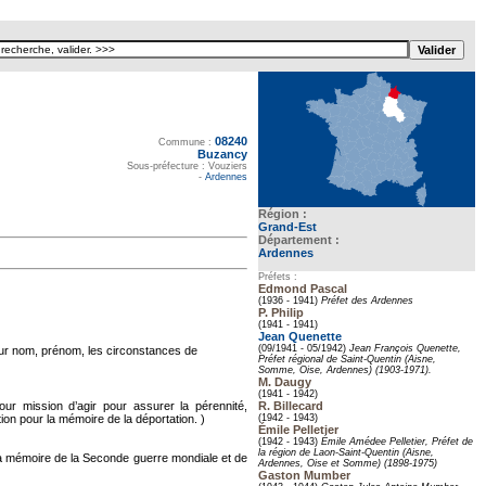
08240
Texte pour ecartement lateral
Commune :
Buzancy
Sous-préfecture : Vouziers
-
Ardennes
Région :
Grand-Est
Département :
Ardennes
Préfets :
Edmond Pascal
(1936 - 1941)
Préfet des Ardennes
P. Philip
(1941 - 1941)
Jean Quenette
(09/1941 - 05/1942)
Jean François Quenette,
eur nom, prénom, les circonstances de
Préfet régional de Saint-Quentin (Aisne,
Somme, Oise, Ardennes) (1903-1971).
M. Daugy
(1941 - 1942)
pour mission d’agir pour assurer la pérennité,
R. Billecard
tion pour la mémoire de la déportation. )
(1942 - 1943)
Émile Pelletier
(1942 - 1943)
Émile Amédee Pelletier, Préfet de
la région de Laon-Saint-Quentin (Aisne,
t la mémoire de la Seconde guerre mondiale et de
Ardennes, Oise et Somme) (1898-1975)
Gaston Mumber