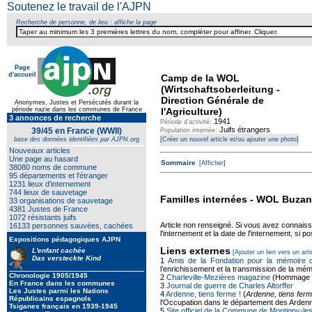
Soutenez le travail de l'AJPN
Recherche de personne, de lieu : affiche la page
Page
d'accueil
Camp de la WOL
(Wirtschaftsoberleitung -
Direction Générale de
Anonymes, Justes et Persécutés durant la
période nazie dans les communes de France
l'Agriculture)
3 annonces de recherche
1941
Période d'activité:
Juifs étrangers
39/45 en France (WWII)
Population internée:
base des données identifiées par AJPN.org
[Créer un nouvel article et/ou ajouter une photo]
Nouveaux articles
Une page au hasard
Sommaire
[Afficher]
38080 noms de commune
95 départements et l'étranger
1231 lieux d'internement
744 lieux de sauvetage
Familles internées - WOL Buza
33 organisations de sauvetage
4381 Justes de France
1072 résistants juifs
Article non renseigné. Si vous avez connais
16133 personnes sauvées, cachées
l'internement et la date de l'internement, si po
Expositions pédagogiques AJPN
Liens externes
L'enfant cachée
[Ajouter un lien vers un arti
Das versteckte Kind
1
Amis de la Fondation pour la mémoire d
l’enrichissement et la transmission de la mémo
Chronologie 1905/1945
2
Charleville-Mezières magazine
(Hommage au
En France dans les communes
3
Journal de guerre de Charles Altorffer
Les Justes parmi les Nations
4
Ardenne, tiens ferme !
(
Ardenne, tiens ferm
Républicains espagnols
l'Occupation dans le département des Ardenn
Tsiganes français en 1939-1945
5
Site officiel de la Commune de Montigny-l