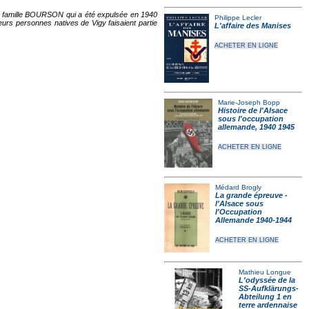
 la famille BOURSON qui a été expulsée en 1940
Philippe Lecler
ieurs personnes natives de Vigy faisaient partie
L'affaire des Manises
ACHETER EN LIGNE
Marie-Joseph Bopp
Histoire de l'Alsace
sous l'occupation
allemande, 1940 1945
ACHETER EN LIGNE
Médard Brogly
La grande épreuve -
l'Alsace sous
l'Occupation
Allemande 1940-1944
ACHETER EN LIGNE
Mathieu Longue
L'odyssée de la
SS-Aufklärungs-
Abteilung 1 en
terre ardennaise