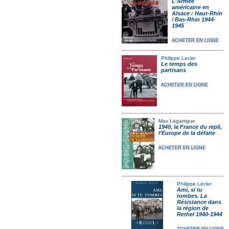
L'Armée
américaine en
Alsace : Haut-Rhin
/ Bas-Rhin 1944-
1945
ACHETER EN LIGNE
Philippe Lecler
Le temps des
partisans
ACHETER EN LIGNE
Max Lagarrigue
1940, la France du repli,
l'Europe de la défaite
ACHETER EN LIGNE
Philippe Lecler
Ami, si tu
tombes. La
Résistance dans
la région de
Rethel 1940-1944