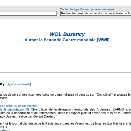
Recherche type Google : propose des pages
WOL Buzancy
durant la Seconde Guerre mondiale (WWII)
ncy
[Ajouter une famille]
sance de personnes internées dans ce camp, cliquez ci-dessus sur “Compléter” et ajoutez l
ssible.
cle d'intérêt ou un site internet]
e la déportation 08
(Site officiel de la délégation territoriale des Ardennes. L’AFMD a 
ire de la déportation et de l’internement, dans le respect plein et entier des buts de la Fonda
x Justes, réalisé par Gérald Dardart. )
e !
fut le journal clandestin de la Résistance dans les Ardennes. Le blog restitue l'histoire e
es. )
es-Monts