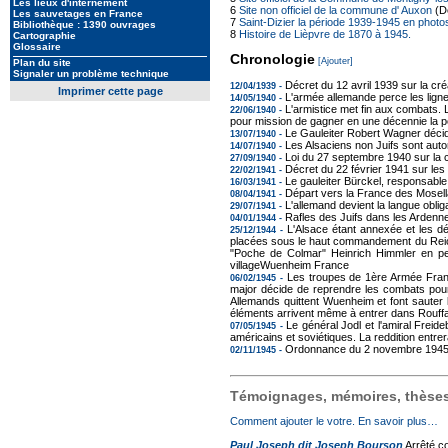
Les lieux d'internement
6
Site non officiel de la commune d' Auxon
(Dé
Les sauvetages en France
7
Saint-Dizier la période 1939-1945 en photo
Bibliothèque : 1390 ouvrages
8
Histoire de Lièpvre de 1870 à 1945.
Cartographie
Glossaire
Chronologie
[Ajouter]
Plan du site
Signaler un problème technique
Décret du 12 avril 1939 sur la c
12/04/1939 -
Imprimer cette page
L'armée allemande perce les lign
14/05/1940 -
L'armistice met fin aux combats. L
22/06/1940 -
pour mission de gagner en une décennie la po
Le Gauleiter Robert Wagner décide 
13/07/1940 -
Les Alsaciens non Juifs sont auto
14/07/1940 -
Loi du 27 septembre 1940 sur la 
27/09/1940 -
Décret du 22 février 1941 sur le
22/02/1941 -
Le gauleiter Bürckel, responsable
16/03/1941 -
Départ vers la France des Mosel
08/04/1941 -
L'allemand devient la langue oblig
29/07/1941 -
Rafles des Juifs dans les Ardenn
04/01/1944 -
L'Alsace étant annexée et les dé
25/12/1944 -
placées sous le haut commandement du Reichs
"Poche de Colmar" Heinrich Himmler en per
villageWuenheim France
Les troupes de 1ère Armée França
06/02/1945 -
major décide de reprendre les combats pour
Allemands quittent Wuenheim et font sauter 
éléments arrivent même à entrer dans Rou
Le général Jodl et l'amiral Freid
07/05/1945 -
américains et soviétiques. La reddition entrer
Ordonnance du 2 novembre 1945 s
02/11/1945 -
Témoignages, mémoires, thèses,
Comment ajouter le votre. En savoir plus…
Paul Joseph dit Joseph Bourson
Arrêté co