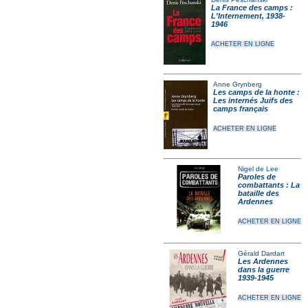
La France des camps :
L'Internement, 1938-
1946
ACHETER EN LIGNE
Anne Grynberg
Les camps de la honte :
Les internés Juifs des
camps français
ACHETER EN LIGNE
Nigel de Lee
Paroles de
combattants : La
bataille des
Ardennes
ACHETER EN LIGNE
Gérald Dardart
Les Ardennes
dans la guerre
1939-1945
ACHETER EN LIGNE