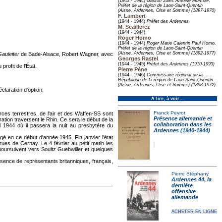
(1943 - 1944)
Gaston Jules Antoine Mumber,
Préfet de la région de Laon-Saint-Quentin
(Aisne, Ardennes, Oise et Somme) (1897-1970)
F. Lambert
(1944 - 1944)
Préfet des Ardennes
M. Scaillerez
(1944 - 1944)
Roger Homo
(1944 - 1944)
Roger Marie Calentin Paul Homo,
Préfet de la région de Laon-Saint-Quentin
(Aisne, Ardennes, Oise et Somme) (1892-1977)
Gauleiter
de Bade-Alsace, Robert Wagner, avec
Georges Rastel
(1944 - 1945)
Préfet des Ardennes (1910-1993)
rofit de l'État.
Pierre Pène
(1944 - 1946)
Commissaire régional de la
République de la région de Laon-Saint-Quentin
(Aisne, Ardennes, Oise et Somme) (1898-1972)
claration d'option.
À lire, à voir…
Franck Peyrot
ces terrestres, de l'air et des Waffen-SS sont
Présence allemande et
ion traversent le Rhin. Ce sera le début de la
collaboration dans les
 1944 où il passera la nuit au presbytère du
Ardennes (1940-1944)
é en ce début d'année 1945. Fin janvier l'état
es de Cernay. Le 4 février au petit matin les
poursuivent vers Soultz Guebwiller et quelques
ésence de représentants britanniques, français,
Pierre Stéphany
Ardennes 44, la
dernière
offensive
allemande
ACHETER EN LIGNE