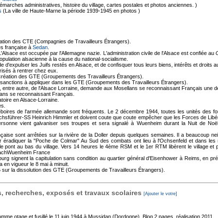
marches administratives, histoire du village, cartes postales et photos anciennes. )
s
(La ville de Haute-Marne la période 1939-1945 en photos )
réation des CTE (Compagnies de Travailleurs Étrangers).
es française à
Sedan
.
'Alsace est occupée par l'Allemagne nazie. L'administration civile de l'Alsace est confiée au
pulation alsacienne à la cause du national-socialisme.
d'expulser les Juifs restés en Alsace, et de confisquer tous leurs biens, intérêts et droits au p
risés à rentrer chez eux.
création des GTE (Groupements des Travailleurs Étrangers).
s sanctions à appliquer dans les GTE (Groupements des Travailleurs Étrangers).
, entre autre, de l'Alsace Lorraine, demande aux Mosellans se reconnaissant Français une dé
lans se reconnaissant Français.
atoire en Alsace-Lorraine.
es.
boires de l'armée allemande sont fréquents. Le 2 décembre 1944, toutes les unités des for
führer-SS Heinrich Himmler et doivent coute que coute empêcher que les Forces de Libérat
sonne vient galvaniser ses troupes et sera signalé à Wuenheim durant la Nuit de Noël
ise sont arrêtées sur la rivière de la Doller depuis quelques semaines. Il a beaucoup neig
 éradiquer la "Poche de Colmar" Au Sud des combats ont lieu à l'Ochsenfeld et dans les ru
le pont au bas du village. Vers 14 heures le 4ème RSM et le 1er RTM libèrent le village et 
ffachWuenheim France
eburg signent la capitulation sans condition au quartier général d'Eisenhower à Reims, en pr
a en vigueur le 8 mai à minuit.
ur la dissolution des GTE (Groupements de Travailleurs Étrangers).
 recherches, exposés et travaux scolaires
[Ajouter le votre]
mme otage et fusillé le 11 juin 1944 à Mussidan (Dordogne), Blog
2 pages, réalisation 2011