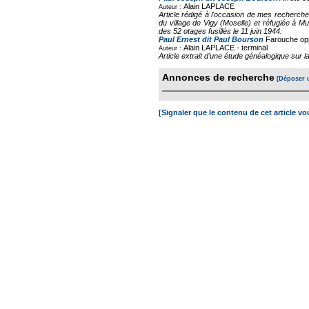
Alain LAPLACE
Auteur :
Article rédigé à l'occasion de mes recherch
du village de Vigy (Moselle) et réfugiée à Mu
des 52 otages fusillés le 11 juin 1944.
Paul Ernest dit Paul Bourson
Farouche opp
Alain LAPLACE -
terminal
Auteur :
Article extrait d'une étude généalogique sur
Annonces de recherche
[Déposer 
[Signaler que le contenu de cet article v