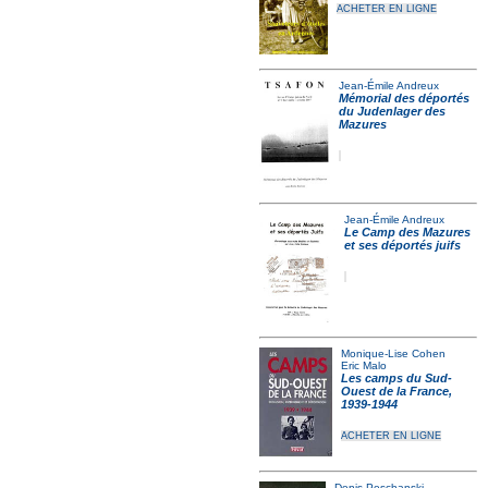
ACHETER EN LIGNE
Jean-Émile Andreux
Mémorial des déportés
du Judenlager des
Mazures
Jean-Émile Andreux
Le Camp des Mazures
et ses déportés juifs
Monique-Lise Cohen
Eric Malo
Les camps du Sud-
Ouest de la France,
1939-1944
ACHETER EN LIGNE
Denis Peschanski