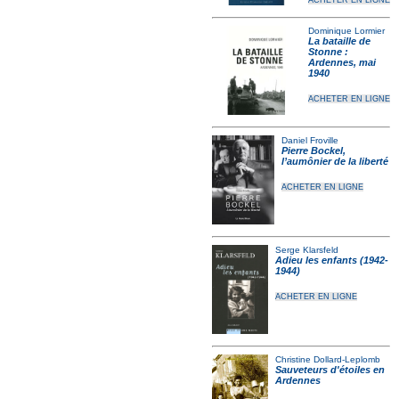
ACHETER EN LIGNE
Dominique Lormier
La bataille de
Stonne :
Ardennes, mai
1940
ACHETER EN LIGNE
Daniel Froville
Pierre Bockel,
l’aumônier de la liberté
ACHETER EN LIGNE
Serge Klarsfeld
Adieu les enfants (1942-
1944)
ACHETER EN LIGNE
Christine Dollard-Leplomb
Sauveteurs d'étoiles en
Ardennes