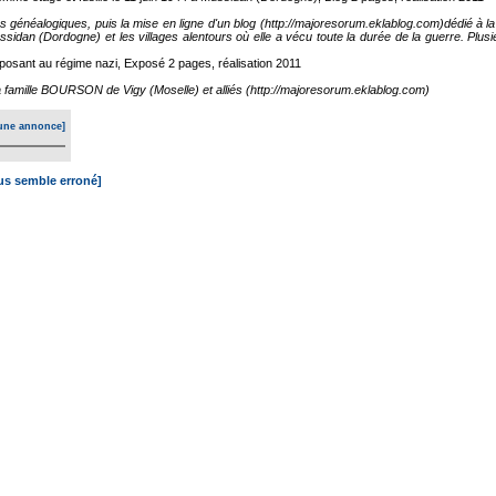
es généalogiques, puis la mise en ligne d'un blog (http://majoresorum.eklablog.com)dédié à
ssidan (Dordogne) et les villages alentours où elle a vécu toute la durée de la guerre. Plus
osant au régime nazi, Exposé
2 pages, réalisation 2011
 la famille BOURSON de Vigy (Moselle) et alliés (http://majoresorum.eklablog.com)
une annonce]
ous semble erroné]