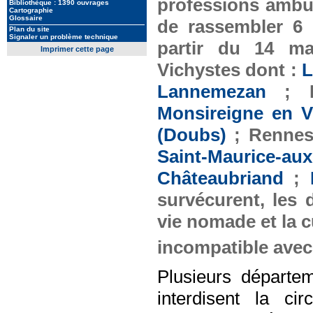
professions ambul
Bibliothèque : 1390 ouvrages
Cartographie
Glossaire
de rassembler 6 m
Plan du site
Signaler un problème technique
partir du 14 m
Imprimer cette page
Vichystes dont :
L
Lannemezan
; P
Monsireigne en 
(Doubs)
; Renne
Saint-Maurice-a
Châteaubriand
;
survécurent, les 
vie nomade et la 
incompatible avec 
Plusieurs départe
interdisent la ci