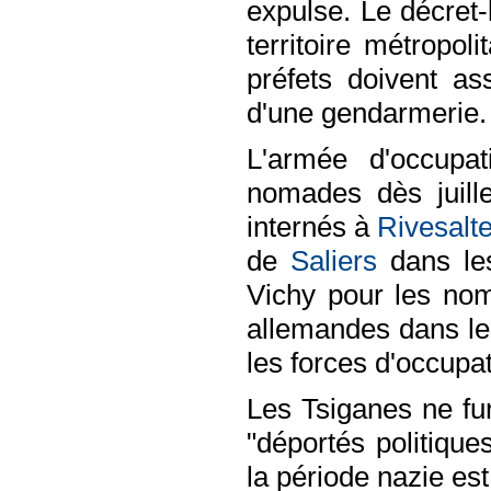
expulse. Le décret-l
territoire métropol
préfets doivent as
d'une gendarmerie.
L'armée d'occupat
nomades dès juill
internés à
Rivesalt
de
Saliers
dans le
Vichy pour les no
allemandes dans le 
les forces d'occupa
Les Tsiganes ne fu
"déportés politique
la période nazie es