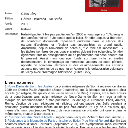
Auteur
Gilles Lévy
Édition
Gérard Tisserand - De Borée
Année
2001
Genre
histoire
Description
Fallait-il publier ? Ne pas publier en l'an 2000 un ouvrage sur "L'Auvergne
des années noires" ? Je pense qu'il le fallait. En effet depuis la libération,
de nombreux documents reposaient endormis dans le silence des
cartons d'archives et n'étaient pas accessibles au grand public.
Aujourd'hui, depuis l'ouverture de celles-ci, "Se taire est impossible". Si
les tâches sombres de ces quatre années doivent être éclaircies, l'on doit
également tirer un enseignement de ce phénomène qui pèse encore sur
le présent. Aussi mon ouvrage fondé sur une riche et inédite
documentation, le témoignage de nombreux acteurs de cette période,
apporte de nouveaux éléments et des éclaircissements sur certains
aspects peu connus de ce que fut en Auvergne la collaboration volontaire
de Vichy avec l'Allemagne hitlérienne. (Gilles Lévy)
Liens externes
1
Notre Dame de Sion : les Justes
(La première religieuse de Sion à recevoir ce titre en
1989 est Denise Paulin-Aguadich (Soeur Joséphine), qui, à l’époque de la guerre, était
ancelle (en religion, fille qui voue sa vie au service de Dieu). Depuis, six autres sœurs
de la congrégation, ainsi qu’un religieux de Notre-Dame de Sion ont reçu la même
marque de reconnaissance à titre posthume. Ils ont agi à Grenoble, Paris, Anvers,
Rome. L’action de ces religieuses et religieux qui ont sauvé des Juifs pendant la
deuxième guerre mondiale mérite de ne pas être oubliée. Et il y en a d’autres, qui,
même s’ils n’ont pas (encore ?) reçu de reconnaissance officielle, ont œuvré dans le
même sens, chacun à leur place. )
2
L'histoire des Van Cleef et Arpels
(Blog de Jean-Jacques Richard, très documenté. )
3
Résistance à la Mosquée de Paris : histoire ou fiction ? de Michel Renard
(Le film Les
hommes libres d'Ismël Ferroukhi (septembre 2011) est sympathique mais entretient
des rapports assez lointains avec la vérité historique. Il est exact que le chanteur Selim