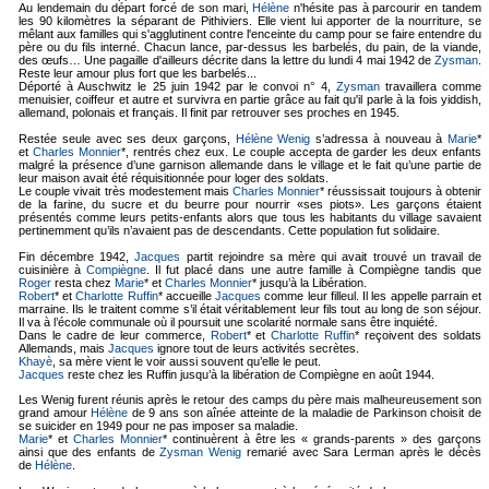
Au lendemain du départ forcé de son mari,
Hélène
n'hésite pas à parcourir en tandem
les 90 kilomètres la séparant de Pithiviers. Elle vient lui apporter de la nourriture, se
mêlant aux familles qui s'agglutinent contre l'enceinte du camp pour se faire entendre du
père ou du fils interné. Chacun lance, par-dessus les barbelés, du pain, de la viande,
des œufs… Une pagaille d'ailleurs décrite dans la lettre du lundi 4 mai 1942 de
Zysman
.
Reste leur amour plus fort que les barbelés...
Déporté à Auschwitz le 25 juin 1942 par le convoi n° 4,
Zysman
travaillera comme
menuisier, coiffeur et autre et survivra en partie grâce au fait qu'il parle à la fois yiddish,
allemand, polonais et français. Il finit par retrouver ses proches en 1945.
Restée seule avec ses deux garçons,
Hélène Wenig
s’adressa à nouveau à
Marie
*
et
Charles Monnier
*, rentrés chez eux. Le couple accepta de garder les deux enfants
malgré la présence d’une garnison allemande dans le village et le fait qu’une partie de
leur maison avait été réquisitionnée pour loger des soldats.
Le couple vivait très modestement mais
Charles Monnier
* réussissait toujours à obtenir
de la farine, du sucre et du beurre pour nourrir «ses piots». Les garçons étaient
présentés comme leurs petits-enfants alors que tous les habitants du village savaient
pertinemment qu’ils n’avaient pas de descendants. Cette population fut solidaire.
Fin décembre 1942,
Jacques
partit rejoindre sa mère qui avait trouvé un travail de
cuisinière à
Compiègne
. Il fut placé dans une autre famille à Compiègne tandis que
Roger
resta chez
Marie
* et
Charles Monnier
* jusqu’à la Libération.
Robert
* et
Charlotte Ruffin
* accueille
Jacques
comme leur filleul. Il les appelle parrain et
marraine. Ils le traitent comme s’il était véritablement leur fils tout au long de son séjour.
Il va à l’école communale où il poursuit une scolarité normale sans être inquiété.
Dans le cadre de leur commerce,
Robert
* et
Charlotte Ruffin
* reçoivent des soldats
Allemands, mais
Jacques
ignore tout de leurs activités secrètes.
Khayè
, sa mère vient le voir aussi souvent qu’elle le peut.
Jacques
reste chez les Ruffin jusqu’à la libération de Compiègne en août 1944.
Les Wenig furent réunis après le retour des camps du père mais malheureusement son
grand amour
Hélène
de 9 ans son aînée atteinte de la maladie de Parkinson choisit de
se suicider en 1949 pour ne pas imposer sa maladie.
Marie
* et
Charles Monnier
* continuèrent à être les « grands-parents » des garçons
ainsi que des enfants de
Zysman Wenig
remarié avec Sara Lerman
après le décès
de
Hélène
.