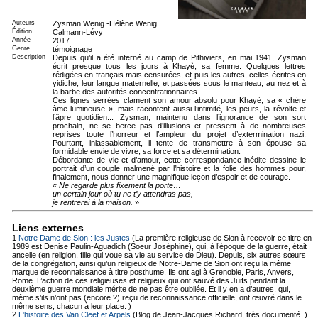
Auteurs
Zysman Wenig -Hélène Wenig
Édition
Calmann-Lévy
Année
2017
Genre
témoignage
Description
Depuis qu’il a été interné au camp de Pithiviers, en mai 1941, Zysman
écrit presque tous les jours à Khayè, sa femme. Quelques lettres
rédigées en français mais censurées, et puis les autres, celles écrites en
yidiche, leur langue maternelle, et passées sous le manteau, au nez et à
la barbe des autorités concentrationnaires.
Ces lignes serrées clament son amour absolu pour Khayè, sa « chère
âme lumineuse », mais racontent aussi l’intimité, les peurs, la révolte et
l’âpre quotidien... Zysman, maintenu dans l’ignorance de son sort
prochain, ne se berce pas d’illusions et pressent à de nombreuses
reprises toute l’horreur et l’ampleur du projet d’extermination nazi.
Pourtant, inlassablement, il tente de transmettre à son épouse sa
formidable envie de vivre, sa force et sa détermination.
Débordante de vie et d’amour, cette correspondance inédite dessine le
portrait d’un couple malmené par l’histoire et la folie des hommes pour,
finalement, nous donner une magnifique leçon d’espoir et de courage.
«
Ne regarde plus fixement la porte…
un certain jour où tu ne t’y attendras pas,
je rentrerai à la maison.
»
Liens externes
1
Notre Dame de Sion : les Justes
(La première religieuse de Sion à recevoir ce titre en
1989 est Denise Paulin-Aguadich (Soeur Joséphine), qui, à l’époque de la guerre, était
ancelle (en religion, fille qui voue sa vie au service de Dieu). Depuis, six autres sœurs
de la congrégation, ainsi qu’un religieux de Notre-Dame de Sion ont reçu la même
marque de reconnaissance à titre posthume. Ils ont agi à Grenoble, Paris, Anvers,
Rome. L’action de ces religieuses et religieux qui ont sauvé des Juifs pendant la
deuxième guerre mondiale mérite de ne pas être oubliée. Et il y en a d’autres, qui,
même s’ils n’ont pas (encore ?) reçu de reconnaissance officielle, ont œuvré dans le
même sens, chacun à leur place. )
2
L'histoire des Van Cleef et Arpels
(Blog de Jean-Jacques Richard, très documenté. )