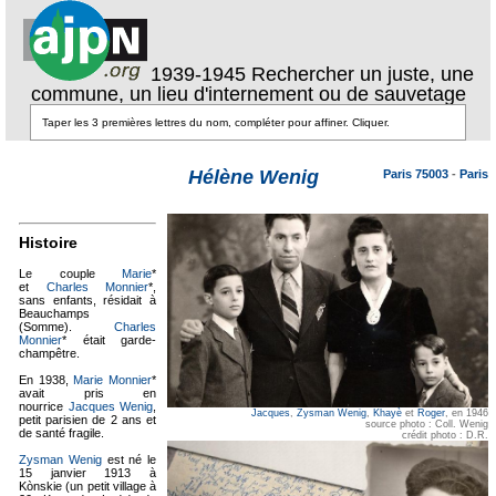
1939-1945 Rechercher un juste, une
commune, un lieu d'internement ou de sauvetage
Hélène Wenig
Paris 75003
-
Paris
Histoire
Le couple
Marie
*
et
Charles Monnier
*,
sans enfants, résidait à
Beauchamps
(Somme).
Charles
Monnier
* était garde-
champêtre.
En 1938,
Marie Monnier
*
avait pris en
nourrice
Jacques Wenig
,
Jacques
,
Zysman Wenig
,
Khayè
et
Roger
, en 1946
petit parisien de 2 ans et
source photo : Coll. Wenig
de santé fragile.
crédit photo : D.R.
Zysman Wenig
est né le
15 janvier 1913 à
Kònskie (un petit village à