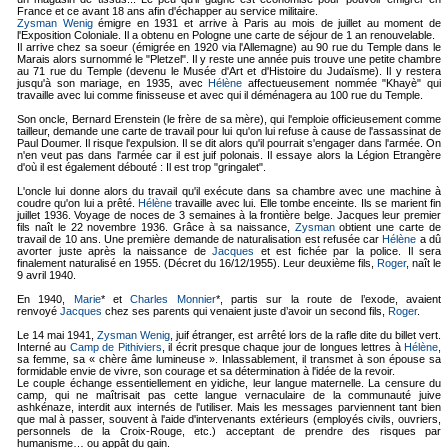
France et ce avant 18 ans afin d'échapper au service militaire.
Zysman Wenig
émigre en 1931 et arrive à Paris au mois de juillet au moment de
l'Exposition Coloniale. Il a obtenu en Pologne une carte de séjour de 1 an renouvelable.
Il arrive chez sa soeur (émigrée en 1920 via l'Allemagne) au 90 rue du Temple dans le
Marais alors surnommé le "Pletzel". Il y reste une année puis trouve une petite chambre
au 71 rue du Temple (devenu le Musée d'Art et d'Histoire du Judaïsme). Il y restera
jusqu'à son mariage, en 1935, avec
Hélène
affectueusement nommée "Khayè" qui
travaille avec lui comme finisseuse et avec qui il déménagera au 100 rue du Temple.
Son oncle, Bernard Erenstein (le frère de sa mère), qui l'emploie officieusement comme
tailleur, demande une carte de travail pour lui qu'on lui refuse à cause de l'assassinat de
Paul Doumer. Il risque l'expulsion. Il se dit alors qu'il pourrait s'engager dans l'armée. On
n'en veut pas dans l'armée car il est juif polonais. Il essaye alors la Légion Etrangère
d'où il est également débouté : Il est trop "gringalet".
L'oncle lui donne alors du travail qu'il exécute dans sa chambre avec une machine à
coudre qu'on lui a prêté.
Hélène
travaille avec lui. Elle tombe enceinte. Ils se marient fin
juillet 1936. Voyage de noces de 3 semaines à la frontière belge. Jacques leur premier
fils naît le 22 novembre 1936. Grâce à sa naissance,
Zysman
obtient une carte de
travail de 10 ans. Une première demande de naturalisation est refusée car
Hélène
a dû
avorter juste après la naissance de
Jacques
et est fichée par la police. Il sera
finalement naturalisé en 1955. (Décret du 16/12/1955). Leur deuxième fils,
Roger
, naît le
9 avril 1940.
En 1940,
Marie
* et
Charles Monnier
*, partis sur la route de l’exode, avaient
renvoyé
Jacques
chez ses parents qui venaient juste d’avoir un second fils,
Roger
.
Le 14 mai 1941,
Zysman Wenig
, juif étranger, est arrêté lors de la rafle dite du billet vert.
Interné au
Camp de Pithiviers
, il écrit presque chaque jour de longues lettres à
Hélène
,
sa femme, sa « chère âme lumineuse ». Inlassablement, il transmet à son épouse sa
formidable envie de vivre, son courage et sa détermination à l'idée de la revoir.
Le couple échange essentiellement en yidiche, leur langue maternelle. La censure du
camp, qui ne maîtrisait pas cette langue vernaculaire de la communauté juive
ashkénaze, interdit aux internés de l'utiliser. Mais les messages parviennent tant bien
que mal à passer, souvent à l'aide d'intervenants extérieurs (employés civils, ouvriers,
personnels de la Croix-Rouge, etc.) acceptant de prendre des risques par
humanisme… ou appât du gain.