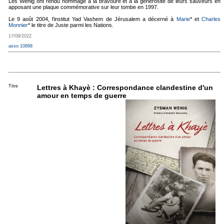
Les Wenig ont rendu hommage à la bravoure et à la générosité de leurs sauveurs en
apposant une plaque commémorative sur leur tombe en 1997.
Le 9 août 2004, l'institut Yad Vashem de Jérusalem a décerné à
Marie
* et
Charles
Monnier
* le titre de Juste parmi les Nations.
17/09/2022
asso 10898
Titre
Lettres à Khayè : Correspondance clandestine d'un
amour en temps de guerre