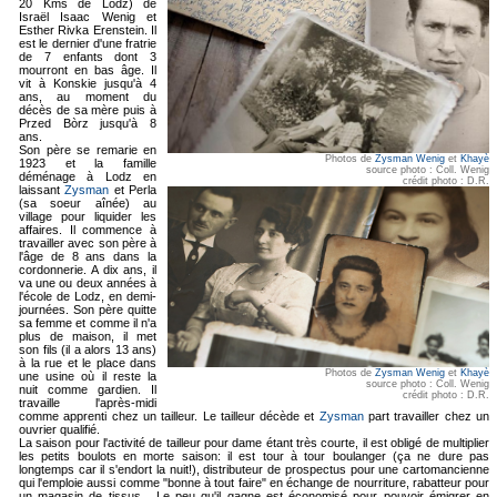
20 Kms de Lodz) de
Israël Isaac Wenig et
Esther Rivka Erenstein. Il
est le dernier d'une fratrie
de 7 enfants dont 3
mourront en bas âge. Il
vit à Konskie jusqu'à 4
ans, au moment du
décès de sa mère puis à
Przed Bòrz jusqu'à 8
ans.
Son père se remarie en
Photos de
Zysman Wenig
et
Khayè
1923 et la famille
source photo : Coll. Wenig
déménage à Lodz en
crédit photo : D.R.
laissant
Zysman
et Perla
(sa soeur aînée) au
village pour liquider les
affaires. Il commence à
travailler avec son père à
l'âge de 8 ans dans la
cordonnerie. A dix ans, il
va une ou deux années à
l'école de Lodz, en demi-
journées. Son père quitte
sa femme et comme il n'a
plus de maison, il met
son fils (il a alors 13 ans)
à la rue et le place dans
Photos de
Zysman Wenig
et
Khayè
une usine où il reste la
source photo : Coll. Wenig
nuit comme gardien. Il
crédit photo : D.R.
travaille l'après-midi
comme apprenti chez un tailleur. Le tailleur décède et
Zysman
part travailler chez un
ouvrier qualifié.
La saison pour l'activité de tailleur pour dame étant très courte, il est obligé de multiplier
les petits boulots en morte saison: il est tour à tour boulanger (ça ne dure pas
longtemps car il s'endort la nuit!), distributeur de prospectus pour une cartomancienne
qui l'emploie aussi comme "bonne à tout faire" en échange de nourriture, rabatteur pour
un magasin de tissus... Le peu qu'il gagne est économisé pour pouvoir émigrer en