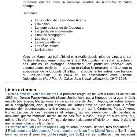
fortement illustrée dans la mémoire sombre du Nord-Pas-de-Calais
occupé.
Sommaire :
Introduction de Jean-Pierre Azéma
L'invasion
La toute puissance de l'occupant
L'exploitation économique
Subir ou s'engager ?
Les jours gris
La longue attente
Les résistances
La libération
Yves Le Maner, agrégé d'histoire, travaille depuis plus de vingt ans sur
l'histoire du mouvement ouvrier et sur l'Occupation en zone rattachée ;
ses articles et ouvrages concernent en particulier l'histoire des
communautés minières. Il a conçu et réalisé le programme historique et
audiovisuel de la Coupole d'Helfaut. Il a publié, entre autres une histoire
du Pas-de-Calais (1815-1945) et, en collaboration avec Étienne
Dejonghe,
Le Nord-Pas-de-Calais dans la main allemande, 1940-1944
.
Liens externes
1
Notre Dame de Sion : les Justes
(La première religieuse de Sion à recevoir ce titre en
1989 est Denise Paulin-Aguadich (Soeur Joséphine), qui, à l’époque de la guerre, était
ancelle (en religion, fille qui voue sa vie au service de Dieu). Depuis, six autres sœurs
de la congrégation, ainsi qu’un religieux de Notre-Dame de Sion ont reçu la même
marque de reconnaissance à titre posthume. Ils ont agi à Grenoble, Paris, Anvers,
Rome. L’action de ces religieuses et religieux qui ont sauvé des Juifs pendant la
deuxième guerre mondiale mérite de ne pas être oubliée. Et il y en a d’autres, qui,
même s’ils n’ont pas (encore ?) reçu de reconnaissance officielle, ont œuvré dans le
même sens, chacun à leur place. )
2
L'histoire des Van Cleef et Arpels
(Blog de Jean-Jacques Richard, très documenté. )
3
Résistance à la Mosquée de Paris : histoire ou fiction ? de Michel Renard
(Le film Les
hommes libres d'Ismël Ferroukhi (septembre 2011) est sympathique mais entretient