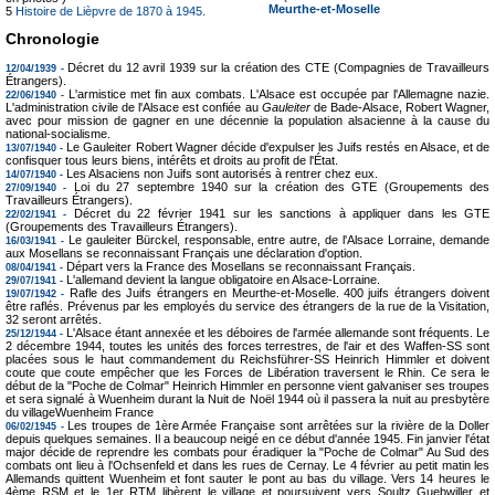
Meurthe-et-Moselle
5
Histoire de Lièpvre de 1870 à 1945.
Chronologie
Décret du 12 avril 1939 sur la création des CTE (Compagnies de Travailleurs
12/04/1939 -
Étrangers).
L'armistice met fin aux combats. L'Alsace est occupée par l'Allemagne nazie.
22/06/1940 -
L'administration civile de l'Alsace est confiée au
Gauleiter
de Bade-Alsace, Robert Wagner,
avec pour mission de gagner en une décennie la population alsacienne à la cause du
national-socialisme.
Le Gauleiter Robert Wagner décide d'expulser les Juifs restés en Alsace, et de
13/07/1940 -
confisquer tous leurs biens, intérêts et droits au profit de l'État.
Les Alsaciens non Juifs sont autorisés à rentrer chez eux.
14/07/1940 -
Loi du 27 septembre 1940 sur la création des GTE (Groupements des
27/09/1940 -
Travailleurs Étrangers).
Décret du 22 février 1941 sur les sanctions à appliquer dans les GTE
22/02/1941 -
(Groupements des Travailleurs Étrangers).
Le gauleiter Bürckel, responsable, entre autre, de l'Alsace Lorraine, demande
16/03/1941 -
aux Mosellans se reconnaissant Français une déclaration d'option.
Départ vers la France des Mosellans se reconnaissant Français.
08/04/1941 -
L'allemand devient la langue obligatoire en Alsace-Lorraine.
29/07/1941 -
Rafle des Juifs étrangers en Meurthe-et-Moselle. 400 juifs étrangers doivent
19/07/1942 -
être raflés. Prévenus par les employés du service des étrangers de la rue de la Visitation,
32 seront arrêtés.
L'Alsace étant annexée et les déboires de l'armée allemande sont fréquents. Le
25/12/1944 -
2 décembre 1944, toutes les unités des forces terrestres, de l'air et des Waffen-SS sont
placées sous le haut commandement du Reichsführer-SS Heinrich Himmler et doivent
coute que coute empêcher que les Forces de Libération traversent le Rhin. Ce sera le
début de la "Poche de Colmar" Heinrich Himmler en personne vient galvaniser ses troupes
et sera signalé à Wuenheim durant la Nuit de Noël 1944 où il passera la nuit au presbytère
du villageWuenheim France
Les troupes de 1ère Armée Française sont arrêtées sur la rivière de la Doller
06/02/1945 -
depuis quelques semaines. Il a beaucoup neigé en ce début d'année 1945. Fin janvier l'état
major décide de reprendre les combats pour éradiquer la "Poche de Colmar" Au Sud des
combats ont lieu à l'Ochsenfeld et dans les rues de Cernay. Le 4 février au petit matin les
Allemands quittent Wuenheim et font sauter le pont au bas du village. Vers 14 heures le
4ème RSM et le 1er RTM libèrent le village et poursuivent vers Soultz Guebwiller et