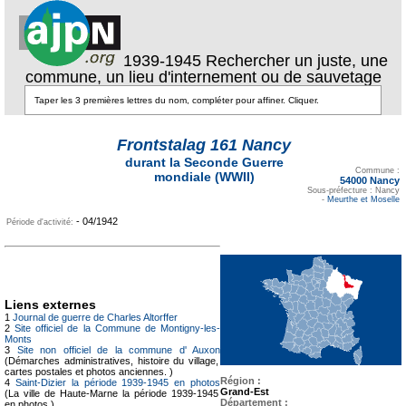
1939-1945 Rechercher un juste, une
commune, un lieu d'internement ou de sauvetage
Frontstalag 161 Nancy
durant la Seconde Guerre
Texte pour ecartement
lateral
Commune :
mondiale (WWII)
54000 Nancy
Sous-préfecture : Nancy
-
Meurthe et Moselle
- 04/1942
Période d'activité:
Liens externes
1
Journal de guerre de Charles Altorffer
2
Site officiel de la Commune de Montigny-les-
Monts
3
Site non officiel de la commune d' Auxon
(Démarches administratives, histoire du village,
cartes postales et photos anciennes. )
Région :
4
Saint-Dizier la période 1939-1945 en photos
Grand-Est
(La ville de Haute-Marne la période 1939-1945
Département :
en photos )