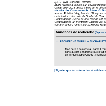
Cyril Brossard -
terminal
Auteur :
Étude réalisée à la suite d'un voyage d'étud
CNRD 2014-2015 dont le thème est la découve
Histoire des Communautés Juives du Nord
Frédéric Viey, Franck d'Almeyda -
t
Auteurs :
Cette Histoire des Juifs du Nord et de Picar
Communautés Juives de ces régions ont payé
Communautés un monument rappelle les sacr
essayer de faire revivre leur patrimoine religie
Annonces de recherche
[Déposer 
*** RECHERCHE MOUILLA EUCHARIST
Mon père à séjourné au camp Fronts
dans quelles conditions il a été fait
un fils qui s'appel Claude .Il habita
[Signaler que le contenu de cet article v