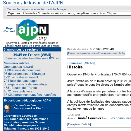
Soutenez le travail de l'AJPN
Recherche de personne, de lieu : affiche la page
Page
d'accueil
Anonymes, Justes et Persécutés durant la
période nazie dans les communes de France
10/1940-12/1940
3 annonces de recherche
Période d'activité:
[Créer un nouvel article et/ou ajouter une photo]
39/45 en France (WWII)
base des données identifiées par AJPN.org
Nouveaux articles
Sommaire
[Afficher]
Histoire
Une page au hasard
38080 noms de commune
95 départements et l'étranger
Ouvert en 1940, le Frontstalag 170KM 654 com
1231 lieux d'internement
744 lieux de sauvetage
Avec l'invasion de l'Union soviétique le 21
33 organisations de sauvetage
police” sous le contrôle direct de l'armée all
4381 Justes de France
1072 résistants juifs
A la suite d'assassinats perpétrés contre l'
16133 personnes sauvées, cachées
eux furent fusillés en représailles d’attenta
Expositions pédagogiques AJPN
A la politique de fusillades des otages succ
camps d'extermination ou de concentration d'
L'enfant cachée
Das versteckte Kind
exclusivement de femmes
11/05/2025
Chronologie 1905/1945
André Fournier
Les communes 
Auteur :
Lien :
En France dans les communes
Les Justes parmi les Nations
[Compléter l'article]
Républicains espagnols
Tsiganes français en 1939-1945