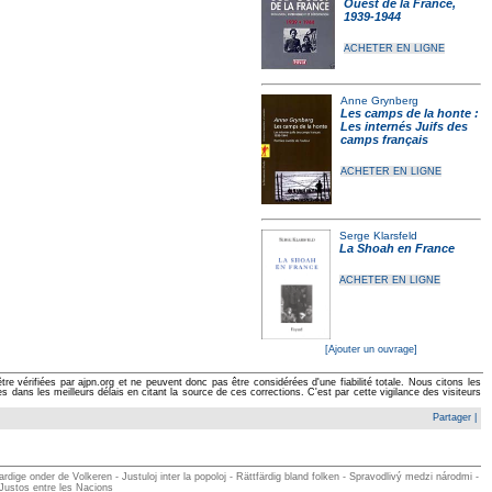
Ouest de la France,
1939-1944
ACHETER EN LIGNE
Anne Grynberg
Les camps de la honte :
Les internés Juifs des
camps français
ACHETER EN LIGNE
Serge Klarsfeld
La Shoah en France
ACHETER EN LIGNE
[Ajouter un ouvrage]
e vérifiées par ajpn.org et ne peuvent donc pas être considérées d'une fiabilité totale. Nous citons les
ans les meilleurs délais en citant la source de ces corrections. C'est par cette vigilance des visiteurs
Partager
|
ge onder de Volkeren - Justuloj inter la popoloj - Rättfärdig bland folken - Spravodlivý medzi národmi -
 Justos entre les Nacions