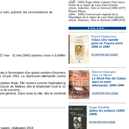
(1944 - 1944)
Roger Marie Calentin Paul Homo,
Préfet de la région de Laon-Saint-Quentin
(Aisne, Ardennes, Oise et Somme) (1892-1977)
Pierre Pène
eur nom, prénom, les circonstances de
(1944 - 1946)
Commissaire régional de la
République de la région de Laon-Saint-Quentin
(Aisne, Ardennes, Oise et Somme) (1898-1972)
À lire, à voir…
Franck Fajnkuchen
Yzkor. Une famille
juive en France entre
1940 et 1944
27 mai - 31 mai 1940) autorise ceux-ci à défiler
ACHETER EN LIGNE
Étienne Dejonghe
ite à l'arrestation d’un grand nombre d’ouvriers
Yves Le Maner
e 10 juin 1941. La répression allemande contre
Le Nord-Pas-de-Calais
dans la main
ution finale. Elle restera comme l'opération la
allemande, 1940-1944
ossin de Malines dès le lendemain (soit le 12
e de survivre...
t général. Dans toute la ville, dès le vendredi
ACHETER EN LIGNE
Serge Klarsfeld
Adieu les enfants (1942-
1944)
ACHETER EN LIGNE
 pages, réalisation 2014