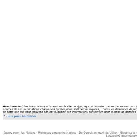
Avertissement
Les informations affichées sur le site de ajpn.org sont fournies par les personnes qui c
sources de ces informations chaque fois qu'elles nous sont communiquées. Toutes les demandes de rectifi
de notre site que nous pouvons assurer la qualité des informations conservées dans la base de données 
* Juste parmi les Nations
Justes parmi les Nations - Righteous among the Nations - De Gerechten mank de Völker - Giusti tra le na
Spravedlivý mezi národy 