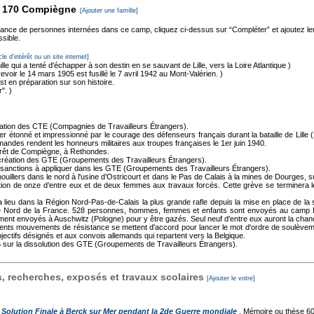
ag 170 Compiègne
[Ajouter une famille]
sance de personnes internées dans ce camp, cliquez ci-dessus sur “Compléter” et ajoutez l
ssible.
cle d'intérêt ou un site internet]
lle qui a tenté d'échapper à son destin en se sauvant de Lille, vers la Loire Atlantique )
voir le 14 mars 1905 est fusillé le 7 avril 1942 au Mont-Valérien. )
t en préparation sur son histoire.
". )
réation des CTE (Compagnies de Travailleurs Étrangers).
 étonné et impressionné par le courage des défenseurs français durant la bataille de Lille (
emandes rendent les honneurs militaires aux troupes françaises le 1er juin 1940.
forêt de Compiègne, à Rethondes.
création des GTE (Groupements des Travailleurs Étrangers).
s sanctions à appliquer dans les GTE (Groupements des Travailleurs Étrangers).
illers dans le nord à l'usine d’Ostricourt et dans le Pas de Calais à la mines de Dourges, su
tion de onze d’entre eux et de deux femmes aux travaux forcés. Cette grève se terminera l
ieu dans la Région Nord-Pas-de-Calais la plus grande rafle depuis la mise en place de la sol
 le Nord de la France. 528 personnes, hommes, femmes et enfants sont envoyés au camp D
ent envoyés à Auschwitz (Pologne) pour y être gazés. Seul neuf d'entre eux auront la chanc
rents mouvements de résistance se mettent d'accord pour lancer le mot d'ordre de soulèvemen
bjectifs désignés et aux convois allemands qui repartent vers la Belgique.
ur la dissolution des GTE (Groupements de Travailleurs Étrangers).
 recherches, exposés et travaux scolaires
[Ajouter le votre]
a Solution Finale à Berck sur Mer pendant la 2de Guerre mondiale
, Mémoire ou thèse
60