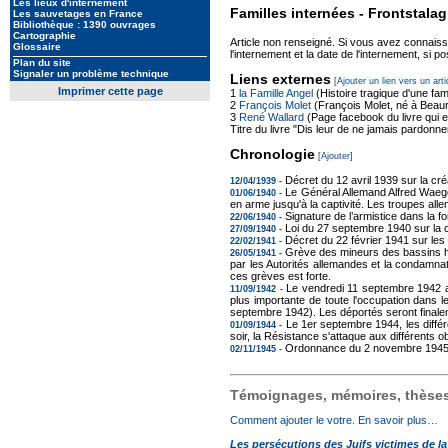
Les lieux d'internement
Familles internées - Frontstal
Les sauvetages en France
Bibliothèque : 1390 ouvrages
Cartographie
Article non renseigné. Si vous avez connais
Glossaire
l'internement et la date de l'internement, si po
Plan du site
Signaler un problème technique
Liens externes
[Ajouter un lien vers un arti
Imprimer cette page
1
la Famille Angel
(Histoire tragique d'une fami
2
François Molet
(François Molet, né à Beaure
3
René Wallard
(Page facebook du livre qui es
Titre du livre "Dis leur de ne jamais pardonner
Chronologie
[Ajouter]
Décret du 12 avril 1939 sur la c
12/04/1939 -
Le Général Allemand Alfred Waeger
01/06/1940 -
en arme jusqu'à la captivité. Les troupes all
Signature de l’armistice dans la 
22/06/1940 -
Loi du 27 septembre 1940 sur la 
27/09/1940 -
Décret du 22 février 1941 sur le
22/02/1941 -
Grève des mineurs des bassins hou
26/05/1941 -
par les Autorités allemandes et la condamna
ces grèves est forte.
Le vendredi 11 septembre 1942 a l
11/09/1942 -
plus importante de toute l'occupation dans
septembre 1942). Les déportés seront finalem
Le 1er septembre 1944, les diffé
01/09/1944 -
soir, la Résistance s'attaque aux différents o
Ordonnance du 2 novembre 1945 s
02/11/1945 -
Témoignages, mémoires, thèses,
Comment ajouter le votre. En savoir plus…
Les persécutions des Juifs victimes de l