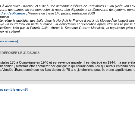
es à Auschwitz-Birkenau et suite à une demande d'élèves de Terminales ES du lycée Jan Lave
rte des camps de concentration, le retour des déportés et la découverte du système concen
 et de Picardie
, Mémoire ou thèse
148 pages, réalisation 2009
erminal
die relate le quotidien des Juifs dans le Nord de la France à partir du Moyen-Âge jusqu'à no
 un lourd tribu en perte humaine : la déportation et l'exécution après être passé par le 
ifices faits par le Peuple Juifs. Après la Seconde Guerre Mondiale, la population juive
ux et culturel.
une annonce]
E
DÉPOSÉE LE 31/03/2018
talag 170 à Compiègne en 1940 et est revenue malade. Il est décédé en 1944, ma mère étant 
 prisonnier .j aimerais être contacter par quelqu'un qui l'aurait connu ou qui aurais entendu par
it la Vendée .Etant donné que les faits datent de 78 ans ,je cherche peut-être une aiguille dans
ous semble erroné]