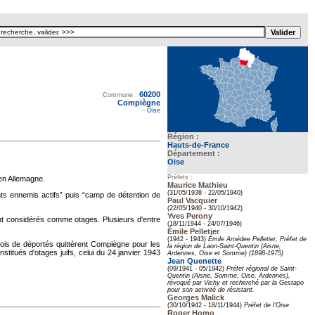
60200
Texte pour ecartement lateral
Commune :
Compiègne
-
Oise
Région :
Hauts-de-France
Département :
Oise
Préfets :
en Allemagne.
Maurice Mathieu
(31/05/1938 - 22/05/1940)
nts ennemis actifs” puis “camp de détention de
Paul Vacquier
(22/05/1940 - 30/10/1942)
Yves Perony
rent considérés comme otages. Plusieurs d'entre
(18/11/1944 - 24/07/1946)
Émile Pelletier
(1942 - 1943)
Émile Amédee Pelletier, Préfet de
nvois de déportés quittèrent Compiègne pour les
la région de Laon-Saint-Quentin (Aisne,
titués d'otages juifs, celui du 24 janvier 1943
Ardennes, Oise et Somme) (1898-1975)
Jean Quenette
(09/1941 - 05/1942)
Préfet régional de Saint-
Quentin (Aisne, Somme, Oise, Ardennes),
révoqué par Vichy et recherché par la Gestapo
pour son activité de résistant.
Georges Malick
(30/10/1942 - 18/11/1944)
Préfet de l'Oise
Roger Homo