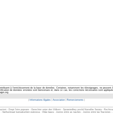
ontribuent à l'enrichissement de la base de données. Certaines, notamment les témoignages, ne peuvent êtr
cation de données erronées sont bienvenues et, dans ce cas, les corrections nécessaires sont appliquées d
ajpn.org
|
Informations légales
|
Association
|
Remerciements
|
zioni - Drept între popoare - Gerechter unter den Völkern - Sprawiedliwy wsród Narodów Swiata - Rechtvaardi
- Vanhurskaat kansakuntien joukossa - Világ Igaza - Justos entre as nações - Justos entre las Naciones -