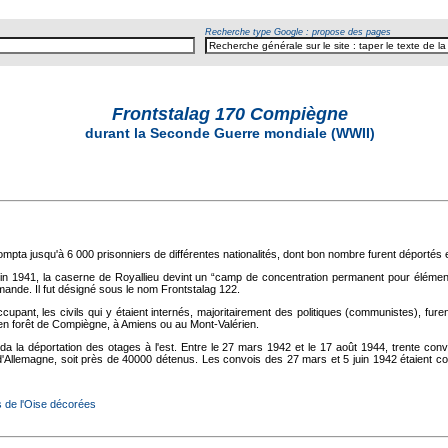
Recherche type Google : propose des pages
Frontstalag 170 Compiègne
durant la Seconde Guerre mondiale (WWII)
pta jusqu'à 6 000 prisonniers de différentes nationalités, dont bon nombre furent déportés 
 juin 1941, la caserne de Royallieu devint un “camp de concentration permanent pour éléme
emande. Il fut désigné sous le nom Frontstalag 122.
occupant, les civils qui y étaient internés, majoritairement des politiques (communistes), fu
ts en forêt de Compiègne, à Amiens ou au Mont-Valérien.
éda la déportation des otages à l'est. Entre le 27 mars 1942 et le 17 août 1944, trente co
Allemagne, soit près de 40000 détenus. Les convois des 27 mars et 5 juin 1942 étaient cons
de l'Oise décorées