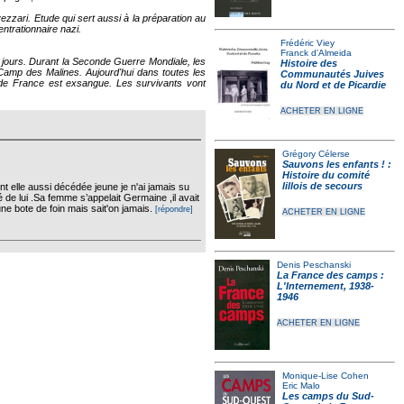
zzari. Etude qui sert aussi à la préparation au
trationnaire nazi.
Frédéric Viey
Franck d'Almeida
s jours. Durant la Seconde Guerre Mondiale, les
Histoire des
Camp des Malines. Aujourd'hui dans toutes les
Communautés Juives
 de France est exsangue. Les survivants vont
du Nord et de Picardie
ACHETER EN LIGNE
Grégory Célerse
Sauvons les enfants ! :
Histoire du comité
lillois de secours
elle aussi décédée jeune je n'ai jamais su
lé de lui .Sa femme s’appelait Germaine ,il avait
 une bote de foin mais sait'on jamais.
[répondre]
ACHETER EN LIGNE
Denis Peschanski
La France des camps :
L'Internement, 1938-
1946
ACHETER EN LIGNE
Monique-Lise Cohen
Eric Malo
Les camps du Sud-