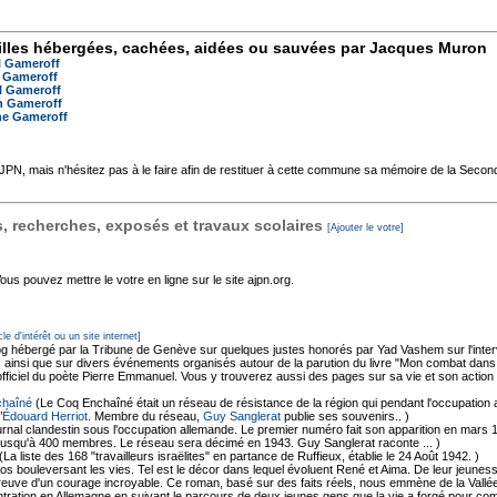
lles hébergées, cachées, aidées ou sauvées par Jacques Muron
l Gameroff
 Gameroff
l Gameroff
n Gameroff
ne Gameroff
'AJPN, mais n'hésitez pas à le faire afin de restituer à cette commune sa mémoire de la Seco
 recherches, exposés et travaux scolaires
[Ajouter le votre]
s pouvez mettre le votre en ligne sur le site ajpn.org.
cle d'intérêt ou un site internet]
og hébergé par la Tribune de Genève sur quelques justes honorés par Yad Vashem sur l'interv
z, ainsi que sur divers événements organisés autour de la parution du livre "Mon combat dan
officiel du poète Pierre Emmanuel. Vous y trouverez aussi des pages sur sa vie et son action à
chaîné
(Le Coq Enchaîné était un réseau de résistance de la région qui pendant l'occupation 
’
Édouard Herriot
. Membre du réseau,
Guy Sanglerat
publie ses souvenirs.. )
urnal clandestin sous l'occupation allemande. Le premier numéro fait son apparition en ma
é jusqu'à 400 membres. Le réseau sera décimé en 1943. Guy Sanglerat raconte ... )
(La liste des 168 "travailleurs israëlites" en partance de Ruffieux, établie le 24 Août 1942. )
 bouleversant les vies. Tel est le décor dans lequel évoluent René et Aima. De leur jeunesse
reuve d'un courage incroyable. Ce roman, basé sur des faits réels, nous emmène de la Vallée
tration en Allemagne en suivant le parcours de deux jeunes gens que la vie a forgé pour comb