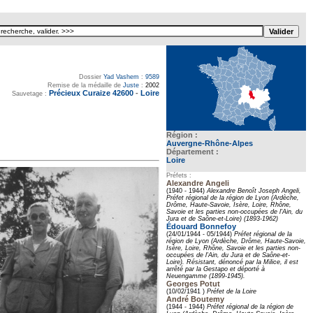
Dossier
Yad Vashem
:
9589
Remise de la médaille de
Juste
:
2002
Précieux Curaize 42600
-
Loire
Sauvetage :
Région :
Auvergne-Rhône-Alpes
Département :
Loire
Préfets :
Alexandre Angeli
(1940 - 1944)
Alexandre Benoît Joseph Angeli,
Préfet régional de la région de Lyon (Ardèche,
Drôme, Haute-Savoie, Isère, Loire, Rhône,
Savoie et les parties non-occupées de l'Ain, du
Jura et de Saône-et-Loire) (1893-1962)
Édouard Bonnefoy
(24/01/1944 - 05/1944)
Préfet régional de la
région de Lyon (Ardèche, Drôme, Haute-Savoie,
Isère, Loire, Rhône, Savoie et les parties non-
occupées de l'Ain, du Jura et de Saône-et-
Loire). Résistant, dénoncé par la Milice, il est
arrêté par la Gestapo et déporté à
Neuengamme (1899-1945).
Georges Potut
(10/02/1941 )
Préfet de la Loire
André Boutemy
(1944 - 1944)
Préfet régional de la région de