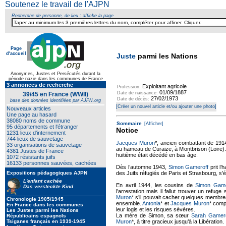
Soutenez le travail de l'AJPN
Recherche de personne, de lieu : affiche la page
Page
d'accueil
Juste
parmi les Nations
Anonymes, Justes et Persécutés durant la
période nazie dans les communes de France
3 annonces de recherche
Exploitant agricole
Profession:
01/09/1887
Date de naissance:
39/45 en France (WWII)
27/02/1973
Date de décès:
base des données identifiées par AJPN.org
[Créer un nouvel article et/ou ajouter une photo]
Nouveaux articles
Une page au hasard
38080 noms de commune
Sommaire
[Afficher]
95 départements et l'étranger
Notice
1231 lieux d'internement
744 lieux de sauvetage
Jacques Muron
*, ancien combattant de 191
33 organisations de sauvetage
au hameau de Curaize, à Montbrison (Loire). 
4381 Justes de France
huitième était décédé en bas âge.
1072 résistants juifs
16133 personnes sauvées, cachées
Dès l’automne 1943,
Simon Gameroff
prit l’
Expositions pédagogiques AJPN
des Juifs réfugiés de Paris et Strasbourg, s’é
L'enfant cachée
En avril 1944, les cousins de
Simon Game
Das versteckte Kind
l’arrestation mais il fallut trouver un refuge 
Muron
* s’il pouvait cacher quelques membres
Chronologie 1905/1945
ensemble.
Antonia
* et
Jacques Muron
* comp
En France dans les communes
leur logis et les risques sévères.
Les Justes parmi les Nations
La mère de Simon, sa sœur
Sarah Gamero
Républicains espagnols
Tsiganes français en 1939-1945
Muron
*, à titre gracieux jusqu’à la Libération.