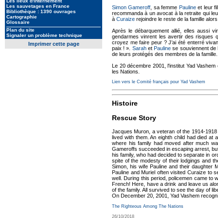
Les lieux d'internement
Les sauvetages en France
Simon Gameroff
, sa femme
Pauline
et leur fi
Bibliothèque : 1390 ouvrages
recommanda à un avocat à la retraite qui l
Cartographie
à
Curaize
rejoindre le reste de la famille alor
Glossaire
Plan du site
Après le débarquement allié, elles aussi vin
Signaler un problème technique
gendarmes vinrent les avertir des risques q
croyez me faire peur ? J’ai été enterré viva
Imprimer cette page
paix ! ».
Sarah
et
Pauline
se souviennent de le
de leurs protégés des membres de la famille.
Le 20 décembre 2001, l'institut Yad Vashe
les Nations.
Lien vers le Comité français pour Yad Vashem
Histoire
Rescue Story
Jacques Muron, a veteran of the 1914-1918 Wa
lived with them. An eighth child had died at
where his family had moved after much wan
Gameroffs succeeded in escaping arrest, but
his family, who had decided to separate in or
spite of the modesty of their lodgings and t
Simon, his wife Pauline and their daughter 
Pauline and Muriel often visited Curaize to s
well. During this period, policemen came to 
French! Here, have a drink and leave us al
of the family. All survived to see the day of lib
On December 20, 2001, Yad Vashem recogni
The Righteous Among The Nations
26/10/2018