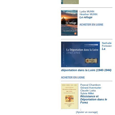
Lydia MUNN
Heather MUNN
Le refuge
ACHETER EN LIGNE
Nathalie
Forissier
La
déportation dans la Loire (1940-1944)
ACHETER EN LIGNE
Pascal Chambon
Gérard Aventurier
Claude Latta
Sylvia Millet
Résistance et
Déportation dans le
Forez
[Ajouter un ouvrage]