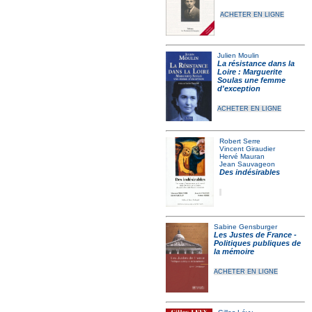
ACHETER EN LIGNE
Julien Moulin
La résistance dans la
Loire : Marguerite
Soulas une femme
d'exception
ACHETER EN LIGNE
Robert Serre
Vincent Giraudier
Hervé Mauran
Jean Sauvageon
Des indésirables
Sabine Gensburger
Les Justes de France -
Politiques publiques de
la mémoire
ACHETER EN LIGNE