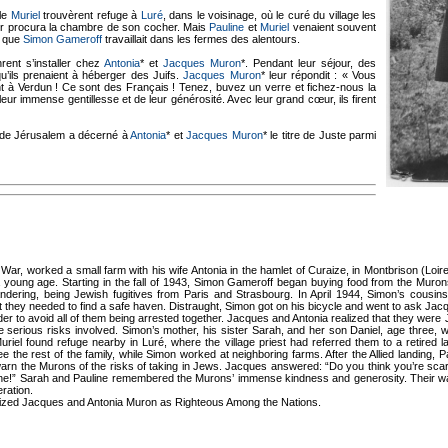
lle
Muriel
trouvèrent refuge à
Luré
, dans le voisinage, où le curé du village les
eur procura la chambre de son cocher. Mais
Pauline
et
Muriel
venaient souvent
s que
Simon Gameroff
travaillait dans les fermes des alentours.
rent s’installer chez
Antonia
* et
Jacques Muron
*. Pendant leur séjour, des
u’ils prenaient à héberger des Juifs.
Jacques Muron
* leur répondit : « Vous
nt à Verdun ! Ce sont des Français ! Tenez, buvez un verre et fichez-nous la
ur immense gentillesse et de leur générosité. Avec leur grand cœur, ils firent
m de Jérusalem a décerné à
Antonia
* et
Jacques Muron
* le titre de Juste parmi
r, worked a small farm with his wife Antonia in the hamlet of Curaize, in Montbrison (Loire
 a young age. Starting in the fall of 1943, Simon Gameroff began buying food from the Muro
dering, being Jewish fugitives from Paris and Strasbourg. In April 1944, Simon’s cousin
 they needed to find a safe haven. Distraught, Simon got on his bicycle and went to ask Jac
der to avoid all of them being arrested together. Jacques and Antonia realized that they wer
he serious risks involved. Simon’s mother, his sister Sarah, and her son Daniel, age three,
Muriel found refuge nearby in Luré, where the village priest had referred them to a retire
ee the rest of the family, while Simon worked at neighboring farms. After the Allied landing, P
warn the Murons of the risks of taking in Jews. Jacques answered: “Do you think you’re sca
one!” Sarah and Pauline remembered the Murons’ immense kindness and generosity. Their wa
eration.
zed Jacques and Antonia Muron as Righteous Among the Nations.