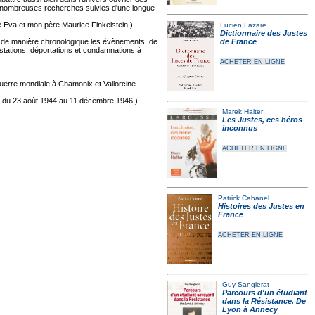
e nombreuses recherches suivies d'une longue
 Eva et mon père Maurice Finkelstein )
Lucien Lazare
Dictionnaire des Justes
nd de manière chronologique les évènements, de
de France
estations, déportations et condamnations à
ACHETER EN LIGNE
guerre mondiale à Chamonix et Vallorcine
e du 23 août 1944 au 11 décembre 1946 )
Marek Halter
Les Justes, ces héros
inconnus
ACHETER EN LIGNE
Patrick Cabanel
Histoires des Justes en
France
ACHETER EN LIGNE
Guy Sanglerat
Parcours d'un étudiant
dans la Résistance. De
Lyon à Annecy