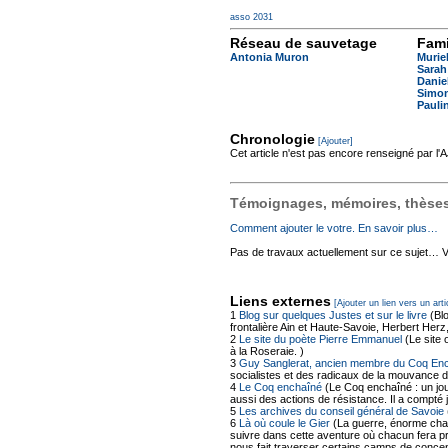
asso 2031
Réseau de sauvetage
Fami
Antonia Muron
Murie
Sarah
Danie
Simo
Pauli
Chronologie
[Ajouter]
Cet article n'est pas encore renseigné par l
Témoignages, mémoires, thèses,
Comment ajouter le votre. En savoir plus…
Pas de travaux actuellement sur ce sujet… Vou
Liens externes
[Ajouter un lien vers un arti
1
Blog sur quelques Justes et sur le livre
(Bl
frontalière Ain et Haute-Savoie, Herbert Her
2
Le site du poète Pierre Emmanuel
(Le site 
à la Roseraie. )
3
Guy Sanglerat, ancien membre du Coq En
socialistes et des radicaux de la mouvance d
4
Le Coq enchaîné
(Le Coq enchaîné : un jo
aussi des actions de résistance. Il a compt
5
Les archives du conseil général de Savoie
6
Là où coule le Gier
(La guerre, énorme chaos
suivre dans cette aventure où chacun fera p
nous fait traverser certains camps de concen