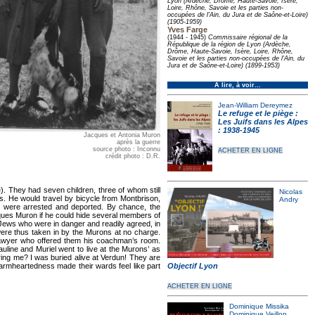
Lyon (Ardèche, Drôme, Haute-Savoie, Isère,
Loire, Rhône, Savoie et les parties non-
occupées de l'Ain, du Jura et de Saône-et-Loire)
(1905-1959)
Yves Farge
(1944 - 1945)
Commissaire régional de la
République de la région de Lyon (Ardèche,
Drôme, Haute-Savoie, Isère, Loire, Rhône,
Savoie et les parties non-occupées de l'Ain, du
Jura et de Saône-et-Loire) (1899-1953)
À lire, à voir…
Jean-William Dereymez
Le refuge et le piège :
Les Juifs dans les Alpes
: 1938-1945
Jacques et Antonia Muron
après la guerre
source photo : Inconnu
ACHETER EN LIGNE
crédit photo : D.R.
). They had seven children, three of whom still
Nicolas
ns. He would travel by bicycle from Montbrison,
Andry
s were arrested and deported. By chance, the
ques Muron if he could hide several members of
e Jews who were in danger and readily agreed, in
 were thus taken in by the Murons at no charge.
d lawyer who offered them his coachman’s room.
auline and Muriel went to live at the Murons’ as
ring me? I was buried alive at Verdun! They are
rmheartedness made their wards feel like part
Objectif Lyon
ACHETER EN LIGNE
Dominique Missika
Dominique Veillon