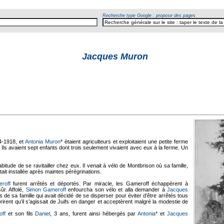
Recherche type Google : propose des pages
Jacques Muron
4-1918, et
Antonia Muron
* étaient agriculteurs et exploitaient une petite ferme
Ils avaient sept enfants dont trois seulement vivaient avec eux à la ferme. Un
habitude de se ravitailler chez eux. Il venait à vélo de Montbrison où sa famille,
tait installée après maintes pérégrinations.
roff
furent arrêtés et déportés. Par miracle, les Gameroff échappèrent à
sûr. Affolé,
Simon Gameroff
enfourcha son vélo et alla demander à
Jacques
 de sa famille qui avait décidé de se disperser pour éviter d’être arrêtés tous
rirent qu’il s’agissait de Juifs en danger et acceptèrent malgré la modestie de
ff
et son fils
Daniel
, 3 ans, furent ainsi hébergés par
Antonia
* et
Jacques