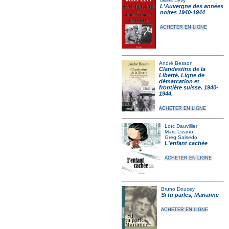
Gilles Lévy
L'Auvergne des années
noires 1940-1944
ACHETER EN LIGNE
André Besson
Clandestins de la
Liberté. Ligne de
démarcation et
frontière suisse. 1940-
1944.
ACHETER EN LIGNE
Loïc Dauvillier
Marc Lizano
Greg Salsedo
L'enfant cachée
ACHETER EN LIGNE
Bruno Doucey
Si tu parles, Marianne
ACHETER EN LIGNE