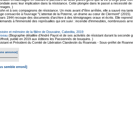
diale avec leur implication dans la résistance. Cette plongée dans le passé a nécessité d
nnages. )
hn et à ses compagnons de résistance. Un mois avant d"être arrêtée, elle a sauvé ma tante
ge consacrée à l'ouvrage "L'attentat de la Poterne, un drame au cœur de Clermont" (2015).
 8 mars 1944 recoupe des documents d'archive à des témoignages oraux et écrits. Elle repre
llemands à l'immensité des représailles qui ont suivi : incendie d'immeubles, nombreuses arr
istoire et mémoire de la filière de Douvaine, Cabedita, 2019
réseau
(Biographie détaillée d'André Payot et de ses activités de résistant durant la seconde 
ffredi, publié en 2019 aux éditions les Passionnés de bouquins. )
istant et Président du Comité de Libération Clandestin du Roannais - Sous-préfet de Roann
une annonce]
ous semble erroné]