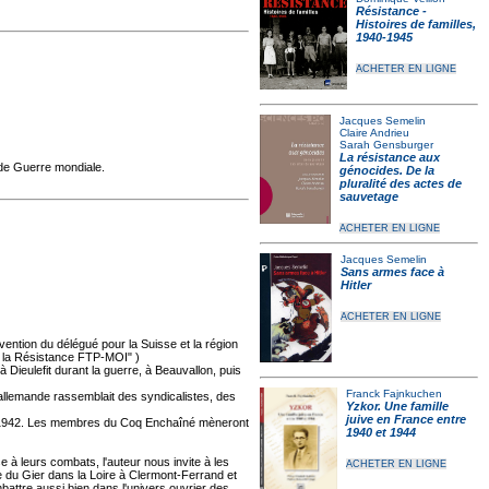
Résistance -
Histoires de familles,
1940-1945
ACHETER EN LIGNE
Jacques Semelin
Claire Andrieu
Sarah Gensburger
La résistance aux
nde Guerre mondiale.
génocides. De la
pluralité des actes de
sauvetage
ACHETER EN LIGNE
Jacques Semelin
Sans armes face à
Hitler
ACHETER EN LIGNE
ention du délégué pour la Suisse et la région
s la Résistance FTP-MOI" )
 Dieulefit durant la guerre, à Beauvallon, puis
Franck Fajnkuchen
allemande rassemblait des syndicalistes, des
Yzkor. Une famille
juive en France entre
rs 1942. Les membres du Coq Enchaîné mèneront
1940 et 1944
 à leurs combats, l'auteur nous invite à les
ACHETER EN LIGNE
 du Gier dans la Loire à Clermont-Ferrand et
attre aussi bien dans l'univers ouvrier des