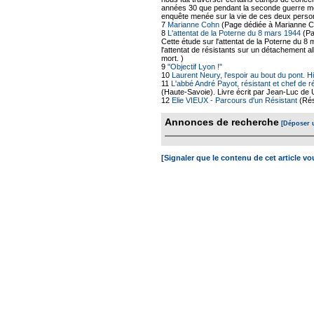
années 30 que pendant la seconde guerre mon
enquête menée sur la vie de ces deux perso
7
Marianne Cohn
(Page dédiée à Marianne Co
8
L'attentat de la Poterne du 8 mars 1944
(Pa
Cette étude sur l'attentat de la Poterne du
l'attentat de résistants sur un détachement a
mort. )
9
"Objectif Lyon !"
10
Laurent Neury, l'espoir au bout du pont. H
11
L'abbé André Payot, résistant et chef de 
(Haute-Savoie). Livre écrit par Jean-Luc de U
12
Elie VIEUX - Parcours d'un Résistant
(Rés
Annonces de recherche
[Déposer 
[Signaler que le contenu de cet article v