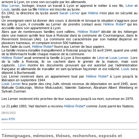
arrivent à Lyon, en zone non occupée par les allemands.
Max Lerner
, horloger, trouve un travail à Lyon et apprend le métier à ses fils,
Léon
et
Louis
, tandis que sa fille
Hélène
est inscrite au lycée.
En 1942, la directrice du lycée averti
Sarah Lerner
que
Hélène
n'est plus en sécurité au
lycée.
Un enseignant vient lui donner des cours à domicile et lorsque la situation s'aggrave pour
les juifs à Lyon, il conseille au Lerner de prendre contact avec
Hélène Robin
* qui les
accueille dans son appartement à Lyon.
Alors que de nombreuses familles sont raflées,
Hélène Robin
* décide de les héberger
dans une maison qu'elle leur loue à Roissiat dans la commune de Courmangoux, dans le
Revermont bressan (Ain). La commune est caractérisée par son habitat dispersé en
plusieurs hameaux, et comptant environ 500 habitants.
Avec l'aide du curé,
Hélène Robin
* fourni aux Lerner de faux papiers.
La famille restera installée tranquillement à Roissiat jusqu'au 16 avril 1944, quand une unité
de la Wehrmacht fouille chaque maison de la commune.
Hélène Robin
* avait emmené la famille à Lyon à l'exception de
Léon
et
Louis Lerner
. Lors
de la rafle à Roissiat, ils se cachent dans le grenier de la maison, mais sont
capturés.
Léon
montre les documents prouvant qui est autorisé par l’administration
française et allemande de travailler en tant qu’artisan façonnier et est relâché.
Louis
sera
déporté à Buchenwald.
Les Lerner resteront dans un appartement loué par
Hélène Robin
* à Lyon jusqu'à la
libération en septembre 1944.
Louis Lerner
fera partie des cinq Juifs rémois revenus de déportation en avril 1945, avec
Mafsalie Goldsztajn, Moïse Molczadski, Valentin Salomon, Abraham Albert Weinberg et
Sylvain Zusman.
Les Lerner resteront très proches de leur sauveuse jusqu'à sa mort, survenue en 1979.
Le 21 juillet 1993, Yad Vashem a reconnu
Hélène Robin
* comme Juste parmi les Nations.
08/01/2022
asso 8705
Témoignages, mémoires, thèses, recherches, exposés et