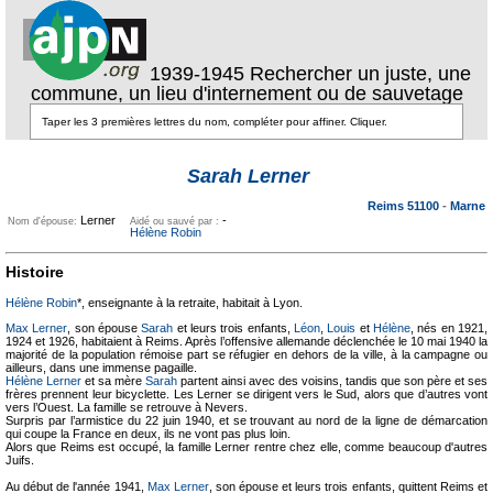
1939-1945 Rechercher un juste, une
commune, un lieu d'internement ou de sauvetage
Texte pour
ecartement
Texte pour
Sarah Lerner
ecartement lateral
lateral
Reims 51100
-
Marne
Lerner
-
Nom d'épouse:
Aidé ou sauvé par :
Hélène Robin
Histoire
Hélène Robin
*, enseignante à la retraite, habitait à Lyon.
Max Lerner
, son épouse
Sarah
et leurs trois enfants,
Léon
,
Louis
et
Hélène
, nés en 1921,
1924 et 1926, habitaient à Reims. Après l’offensive allemande déclenchée le 10 mai 1940 la
majorité de la population rémoise part se réfugier en dehors de la ville, à la campagne ou
ailleurs, dans une immense pagaille.
Hélène Lerner
et sa mère
Sarah
partent ainsi avec des voisins, tandis que son père et ses
frères prennent leur bicyclette. Les Lerner se dirigent vers le Sud, alors que d’autres vont
vers l’Ouest. La famille se retrouve à Nevers.
Surpris par l’armistice du 22 juin 1940, et se trouvant au nord de la ligne de démarcation
qui coupe la France en deux, ils ne vont pas plus loin.
Alors que Reims est occupé, la famille Lerner rentre chez elle, comme beaucoup d'autres
Juifs.
Au début de l'année 1941,
Max Lerner
, son épouse et leurs trois enfants, quittent Reims et