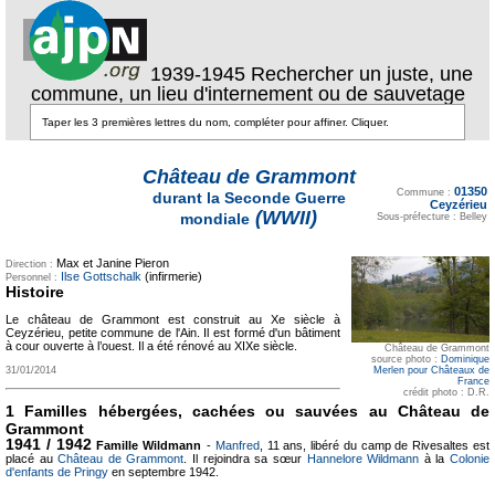
1939-1945 Rechercher un juste, une
commune, un lieu d'internement ou de sauvetage
Château de Grammont
Texte pour ecartement
01350
lateral
Commune :
durant la Seconde Guerre
Ceyzérieu
(WWII)
mondiale
Sous-préfecture : Belley
Max et Janine Pieron
Direction :
Ilse Gottschalk
(infirmerie)
Personnel :
Histoire
Le château de Grammont est construit au Xe siècle à
Ceyzérieu, petite commune de l'Ain. Il est formé d'un bâtiment
à cour ouverte à l’ouest. Il a été rénové au XIXe siècle.
Château de Grammont
source photo :
Dominique
31/01/2014
Merlen pour Châteaux de
France
crédit photo : D.R.
1 Familles hébergées, cachées ou sauvées au Château de
Grammont
1941 / 1942
Famille Wildmann
-
Manfred
, 11 ans, libéré du camp de Rivesaltes est
placé au
Château de Grammont
. Il rejoindra sa sœur
Hannelore Wildmann
à la
Colonie
d'enfants de Pringy
en septembre 1942.