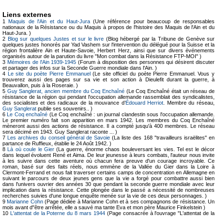
Liens externes
1
Maquis de l'Ain et du Haut-Jura
(Une référence pour beaucoup de responsables
nationaux de la Résistance ou du Maquis à propos de l'histoire des Maquis de l'Ain et du
Haut-Jura. )
2
Blog sur quelques Justes et sur le livre
(Blog hébergé par la Tribune de Genève sur
quelques justes honorés par Yad Vashem sur l'intervention du délégué pour la Suisse et la
région frontalière Ain et Haute-Savoie, Herbert Herz, ainsi que sur divers événements
organisés autour de la parution du livre "Mon combat dans la Résistance FTP-MOI" )
3
Mémoires de l'Ain 1939-1945
(Forum à disposition des personnes qui désirent discuter
et partager des infos sur la Seconde Guerre mondiale dans l'Ain. )
4
Le site du poète Pierre Emmanuel
(Le site officiel du poète Pierre Emmanuel. Vous y
trouverez aussi des pages sur sa vie et son action à Dieulefit durant la guerre, à
Beauvallon, puis à la Roseraie. )
5
Guy Sanglerat, ancien membre du Coq Enchaîné
(Le Coq Enchaîné était un réseau de
résistance de la région qui pendant l'occupation allemande rassemblait des syndicalistes,
des socialistes et des radicaux de la mouvance d’
Édouard Herriot
. Membre du réseau,
Guy Sanglerat
publie ses souvenirs.. )
6
Le Coq enchaîné
(Le Coq enchaîné : un journal clandestin sous l'occupation allemande.
Le premier numéro fait son apparition en mars 1942. Les membres du Coq Enchaîné
mèneront aussi des actions de résistance. Il a compté jusqu'à 400 membres. Le réseau
sera décimé en 1943. Guy Sanglerat raconte ... )
7
Les archives du conseil général de Savoie
(La liste des 168 "travailleurs israëlites" en
partance de Ruffieux, établie le 24 Août 1942. )
8
Là où coule le Gier
(La guerre, énorme chaos bouleversant les vies. Tel est le décor
dans lequel évoluent René et Aima. De leur jeunesse à leurs combats, l'auteur nous invite
à les suivre dans cette aventure où chacun fera preuve d'un courage incroyable. Ce
roman, basé sur des faits réels, nous emmène de la Vallée du Gier dans la Loire à
Clermont-Ferrand et nous fait traverser certains camps de concentration en Allemagne en
suivant le parcours de deux jeunes gens que la vie a forgé pour combattre aussi bien
dans l'univers ouvrier des années 30 que pendant la seconde guerre mondiale avec leur
implication dans la résistance. Cette plongée dans le passé a nécessité de nombreuses
recherches suivies d'une longue enquête menée sur la vie de ces deux personnages. )
9
Marianne Cohn
(Page dédiée à Marianne Cohn et à ses compagnons de résistance. Un
mois avant d"être arrêtée, elle a sauvé ma tante Eva et mon père Maurice Finkelstein )
10
L'attentat de la Poterne du 8 mars 1944
(Page consacrée à l'ouvrage "L'attentat de la