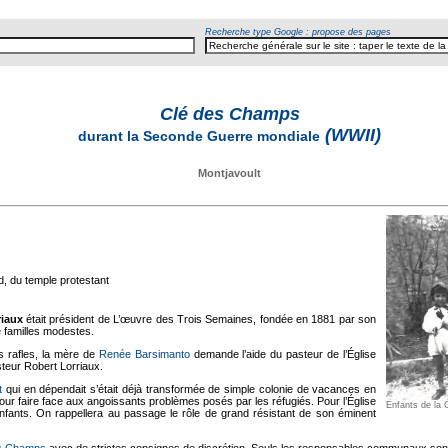
Recherche type Google : propose des pages
Clé des Champs
(WWII)
durant la Seconde Guerre mondiale
Montjavoult
, du temple protestant
riaux
était président de L’œuvre des Trois Semaines, fondée en 1881 par son
 familles modestes.
s rafles, la mère de
Renée Barsimanto
demande l’aide du pasteur de l’Église
steur Robert Lorriaux.
t
qui en dépendait s’était déjà transformée de simple colonie de vacances en
pour faire face aux angoissants problèmes posés par les réfugiés. Pour l’Église
Enfants de la
enfants. On rappellera au passage le rôle de grand résistant de son éminent