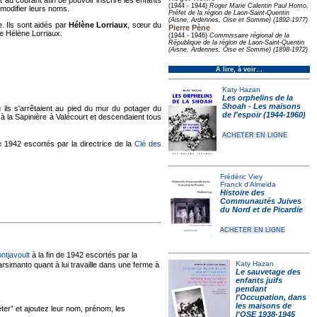
u courant afin de pouvoir inscrire les enfants
(1944 - 1944)
Roger Marie Calentin Paul Homo,
 modifier leurs noms.
Préfet de la région de Laon-Saint-Quentin
(Aisne, Ardennes, Oise et Somme) (1892-1977)
e. Ils sont aidés par
Hélène Lorriaux
, sœur du
Pierre Pène
e Hélène Lorriaux.
(1944 - 1946)
Commissaire régional de la
République de la région de Laon-Saint-Quentin
(Aisne, Ardennes, Oise et Somme) (1898-1972)
À lire, à voir…
Katy Hazan
Les orphelins de la
Shoah - Les maisons
ils s'arrêtaient au pied du mur du potager du
de l'espoir (1944-1960)
 à la Sapinière à Valécourt et descendaient tous
ACHETER EN LIGNE
e 1942 escortés par la directrice de la
Clé des
Frédéric Viey
Franck d'Almeida
Histoire des
Communautés Juives
du Nord et de Picardie
ACHETER EN LIGNE
ntjavoult
à la fin de 1942 escortés par la
Katy Hazan
arsimanto quant à lui travaille dans une ferme à
Le sauvetage des
enfants juifs
pendant
l'Occupation, dans
les maisons de
er” et ajoutez leur nom, prénom, les
l'OSE 1938-1945