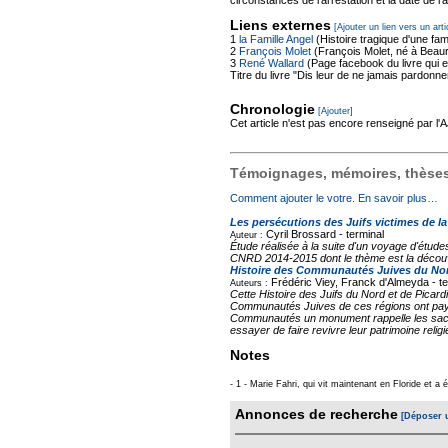
Liens externes
[Ajouter un lien vers un arti
1
la Famille Angel
(Histoire tragique d'une fami
2
François Molet
(François Molet, né à Beaure
3
René Wallard
(Page facebook du livre qui es
Titre du livre "Dis leur de ne jamais pardonner
Chronologie
[Ajouter]
Cet article n'est pas encore renseigné par l
Témoignages, mémoires, thèses,
Comment ajouter le votre. En savoir plus…
Les persécutions des Juifs victimes de l
Cyril Brossard -
terminal
Auteur :
Étude réalisée à la suite d'un voyage d'étud
CNRD 2014-2015 dont le thème est la découve
Histoire des Communautés Juives du Nord
Frédéric Viey, Franck d'Almeyda -
t
Auteurs :
Cette Histoire des Juifs du Nord et de Picard
Communautés Juives de ces régions ont payé u
Communautés un monument rappelle les sacrif
essayer de faire revivre leur patrimoine religie
Notes
- 1 - Marie Fahri, qui vit maintenant en Floride et 
Annonces de recherche
[Déposer 