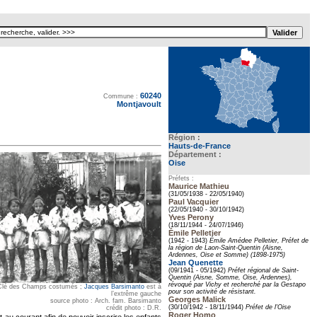
60240
Texte pour ecartement lateral
Commune :
Montjavoult
Région :
Hauts-de-France
Département :
Oise
Préfets :
Maurice Mathieu
(31/05/1938 - 22/05/1940)
Paul Vacquier
(22/05/1940 - 30/10/1942)
Yves Perony
(18/11/1944 - 24/07/1946)
Émile Pelletier
(1942 - 1943)
Émile Amédee Pelletier, Préfet de
la région de Laon-Saint-Quentin (Aisne,
Ardennes, Oise et Somme) (1898-1975)
Jean Quenette
(09/1941 - 05/1942)
Préfet régional de Saint-
Quentin (Aisne, Somme, Oise, Ardennes),
révoqué par Vichy et recherché par la Gestapo
 Clé des Champs costumés ;
Jacques Barsimanto
est à
pour son activité de résistant.
l’extrême gauche
Georges Malick
source photo : Arch. fam. Barsimanto
(30/10/1942 - 18/11/1944)
Préfet de l'Oise
crédit photo : D.R.
Roger Homo