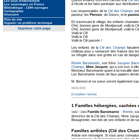
Quinze enfants vont être cachés à la
Clé de
Les lieux d'internement
à l’école et les faire participer aux distributi
Les sauvetages en France
Bibliothèque : 1390 ouvrages
Les responsables de la
Clé des Champs
son
Cartographie
Glossaire
pasteur, les
Pierson
, de Gisors, et le
pasteu
Plan du site
En traversant le village, les enfants chantaien
Signaler un problème technique
Ohé, bonnes gens de Montjavoult, voilà la C
Imprimer cette page
Ohé, bonnes gens de Montjavoult, voilà la C
Voilà la Clé
Voilà la Clé
Voilà la Clé passée !
Les enfants de la
Clé des Champs
faisaien
château pour y ramasser des fraises des bois 
se réfugier dans une grotte en cas de danger.
Renée Barsimanto
, son frère
Jacques Bars
Champs
,
Mme Jacquet
, qui a son truc à ell
Monsieur Barsimanto quant à lui travaille dan
Les Barsimanto munis de faux papiers devien
M. Beressi et sa soeur seront également sa
09/01/2020
[Compléter l'article]
1 Familles hébergées, cachées 
Famille Barsimanto
-
Renée
, so
1942 / 1944
directrice de la Clé des Champs, Mme Jacquet,
Beaugrenier, non loin de ses enfants et de s
Familles arrêtées (Clé des Cha
Article non renseigné. Si vous avez connais
circonstances de l'arrestation et la date de l'a