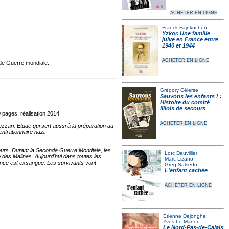
ACHETER EN LIGNE
Franck Fajnkuchen
Yzkor. Une famille
juive en France entre
1940 et 1944
ACHETER EN LIGNE
nde Guerre mondiale.
Grégory Célerse
Sauvons les enfants ! :
Histoire du comité
lillois de secours
 pages, réalisation 2014
ACHETER EN LIGNE
zari. Etude qui sert aussi à la préparation au
trationnaire nazi.
jours. Durant la Seconde Guerre Mondiale, les
Loïc Dauvillier
 des Malines. Aujourd'hui dans toutes les
Marc Lizano
ance est exsangue. Les survivants vont
Greg Salsedo
L'enfant cachée
ACHETER EN LIGNE
Étienne Dejonghe
Yves Le Maner
Le Nord-Pas-de-Calais