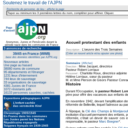
Soutenez le travail de l'AJPN
Recherche de personne, de lieu : affiche la page
Page
d'accueil
Accueil protestant des enfants
Anonymes, Justes et Persécutés durant la
période nazie dans les communes de France
3 annonces de recherche
L'oeuvre des Trois Semaines
Description :
39/45 en France (WWII)
[Créer un nouvel article et/ou ajouter une photo]
base des données identifiées par AJPN.org
Nouveaux articles
Sommaire
[Afficher]
Une page au hasard
Mme Jacquet, directrice
Direction :
38080 noms de commune
Pasteur Robert Lorriaux
95 départements et l'étranger
Charlotte Roux, directrice adjointe
Personnel :
1231 lieux d'internement
Hélène Lorriaux, sœur du pasteur
744 lieux de sauvetage
M. et Mme Pierson de Gisors Pasteur Conrad
33 organisations de sauvetage
Histoire
4381 Justes de France
1072 résistants juifs
Durant l'Occupation, le
pasteur Robert Lor
16133 personnes sauvées, cachées
père pour offrir des vacances aux enfants de
Expositions pédagogiques AJPN
En novembre 1942, devant l’amplification de
L'enfant cachée
réformée de Belleville, lequel l’adresse au pa
Das versteckte Kind
À l’époque, la
Clé des Champs
à
Montjavoul
Chronologie 1905/1945
institution d’accueil permanent des enfants, 
En France dans les communes
réformée, c’était un devoir de sauver ces 
Les Justes parmi les Nations
responsable, le pasteur
Marc Boegner
*.
Républicains espagnols
Tsiganes français en 1939-1945