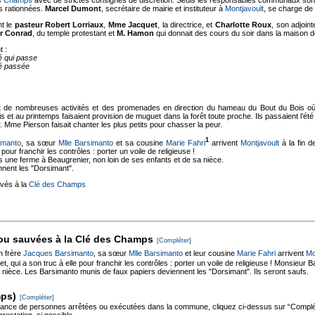
s Champs
avec de strictes consignes de discrétion. Seuls les responsables communaux sont a
ons rationnées.
Marcel Dumont
, secrétaire de mairie et instituteur à
Montjavoult
, se charge de
t le
pasteur Robert Lorriaux
,
Mme Jacquet
, la directrice, et
Charlotte Roux
, son adjoint
r Conrad
, du temple protestant et
M. Hamon
qui donnait des cours du soir dans la maison d
t :
lé qui passe
lé passée
t de nombreuses activités et des promenades en direction du hameau du Bout du Bois où 
et au printemps faisaient provision de muguet dans la forêt toute proche. Ils passaient l’été
 Mme Pierson faisait chanter les plus petits pour chasser la peur.
1
imanto
, sa sœur
Mlle Barsimanto
et sa cousine
Marie Fahri
arrivent
Montjavoult
à la fin d
e pour franchir les contrôles : porter un voile de religieuse !
s une ferme à Beaugrenier, non loin de ses enfants et de sa nièce.
nent les "Dorsimant".
uvés à la
Clé des Champs
ou sauvées à la Clé des Champs
[Compléter]
n frère
Jacques Barsimanto
, sa sœur
Mlle Barsimanto
et leur cousine
Marie Fahri
arrivent
Mo
 qui a son truc à elle pour franchir les contrôles : porter un voile de religieuse ! Monsieur B
a nièce. Les Barsimanto munis de faux papiers deviennent les "Dorsimant". Ils seront saufs.
mps)
[Compléter]
sance de personnes arrêtées ou exécutées dans la commune, cliquez ci-dessus sur “Complét
rrestation, si possible.