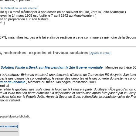
cle d'intérêt ou un site internet]
lle qui a tenté d'échapper à son destin en se sauvant de Lille, vers la Loire Atlantique )
voir le 14 mars 1905 est fusillé le 7 avril 1942 au Mont-Valérien. )
t en préparation sur son histoire.
". )
'AJPN, mais n'hésitez pas à le faire afin de restituer à cette commune sa mémoire de la Seco
 recherches, exposés et travaux scolaires
[Ajouter le votre]
a Solution Finale à Berck sur Mer pendant la 2de Guerre mondiale
, Mémoire ou thèse
60
es à Auschwitz-Birkenau et suite à une demande d'élèves de Terminales ES du lycée Jan Lavez
rte des camps de concentration, le retour des déportés et la découverte du système concen
 et de Picardie
, Mémoire ou thèse
148 pages, réalisation 2009
erminal
ie relate le quotidien des Juifs dans le Nord de la France à partir du Moyen-Âge jusqu'à nos 
n lourd tribu en perte humaine : la déportation et l'exécution après être passé par le Camp
ices faits par le Peuple Juifs. Après la Seconde Guerre Mondiale, la population juive de Fr
ux et culturel.
a épousé Maurice Michaël.
une annonce]