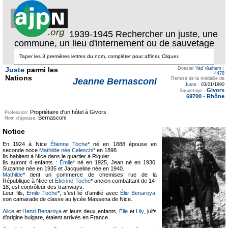
1939-1945 Rechercher un juste, une
commune, un lieu d'internement ou de sauvetage
Juste
parmi les
Dossier
Yad Vashem
:
4478
Nations
Remise de la médaille de
Jeanne Bernasconi
Juste
:
03/01/1990
Givors
Sauvetage :
69700
-
Rhône
Propriétaire d'un hôtel à Givors
Profession:
Bernasconi
Nom d'épouse:
Notice
En 1924 à Nice
Étienne Toche
* né en 1888 épouse en
seconde noce
Mathilde née Celeschi
* en 1898.
Ils habitent à Nice dans le quartier à Riquier.
Ils auront 4 enfants :
Émile
* né en 1925, Jean né en 1930,
Suzanne née en 1935 et Jacqueline née en 1940.
Mathilde
* tient un commerce de chemises rue de la
République à Nice et
Étienne Toche
* ancien combattant de 14-
18, est contrôleur des tramways.
Leur fils,
Émile Toche
*, s’est lié d’amitié avec
Élie Benaroya
,
son camarade de classe au lycée Massena de Nice.
Alice
et
Henri Benaroya
et leurs deux enfants,
Élie
et
Lily
, juifs
d’origine bulgare, étaient arrivés en France.