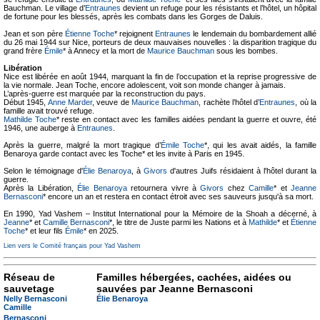
Bauchman. Le village d’
Entraunes
devient un refuge pour les résistants et l’hôtel, un hôpital
de fortune pour les blessés, après les combats dans les Gorges de Daluis.
Jean et son père
Étienne Toche
* rejoignent
Entraunes
le lendemain du bombardement allié
du 26 mai 1944 sur Nice, porteurs de deux mauvaises nouvelles : la disparition tragique du
grand frère
Émile
* à Annecy et la mort de
Maurice Bauchman
sous les bombes.
Libération
Nice est libérée en août 1944, marquant la fin de l’occupation et la reprise progressive de
la vie normale. Jean Toche, encore adolescent, voit son monde changer à jamais.
L’après-guerre est marquée par la reconstruction du pays.
Début 1945,
Anne Marder
, veuve de
Maurice Bauchman
, rachète l’hôtel d’
Entraunes
, où la
famille avait trouvé refuge.
Mathilde Toche
* reste en contact avec les familles aidées pendant la guerre et ouvre, été
1946, une auberge à
Entraunes
.
Après la guerre, malgré la mort tragique d’
Émile Toche
*, qui les avait aidés, la famille
Benaroya garde contact avec les Toche* et les invite à Paris en 1945.
Selon le témoignage d'
Élie Benaroya
, à
Givors
d'autres Juifs résidaient à l'hôtel durant la
guerre.
Après la Libération,
Élie Benaroya
retournera vivre à
Givors
chez
Camille
* et
Jeanne
Bernasconi
* encore un an et restera en contact étroit avec ses sauveurs jusqu'à sa mort.
En 1990, Yad Vashem – Institut International pour la Mémoire de la Shoah a décerné, à
Jeanne
* et
Camille Bernasconi
*, le titre de Juste parmi les Nations et à
Mathilde
* et
Étienne
Toche
* et leur fils
Émile
* en 2025.
Lien vers le Comité français pour Yad Vashem
Réseau de
Familles hébergées, cachées, aidées ou
sauvetage
sauvées par Jeanne Bernasconi
Nelly Bernasconi
Élie Benaroya
Camille
Bernasconi