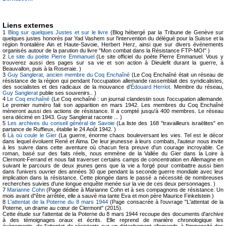
Liens externes
1
Blog sur quelques Justes et sur le livre
(Blog hébergé par la Tribune de Genève sur
quelques justes honorés par Yad Vashem sur l'intervention du délégué pour la Suisse et la
région frontalière Ain et Haute-Savoie, Herbert Herz, ainsi que sur divers événements
organisés autour de la parution du livre "Mon combat dans la Résistance FTP-MOI" )
2
Le site du poète Pierre Emmanuel
(Le site officiel du poète Pierre Emmanuel. Vous y
trouverez aussi des pages sur sa vie et son action à Dieulefit durant la guerre, à
Beauvallon, puis à la Roseraie. )
3
Guy Sanglerat, ancien membre du Coq Enchaîné
(Le Coq Enchaîné était un réseau de
résistance de la région qui pendant l'occupation allemande rassemblait des syndicalistes,
des socialistes et des radicaux de la mouvance d’
Édouard Herriot
. Membre du réseau,
Guy Sanglerat
publie ses souvenirs.. )
4
Le Coq enchaîné
(Le Coq enchaîné : un journal clandestin sous l'occupation allemande.
Le premier numéro fait son apparition en mars 1942. Les membres du Coq Enchaîné
mèneront aussi des actions de résistance. Il a compté jusqu'à 400 membres. Le réseau
sera décimé en 1943. Guy Sanglerat raconte ... )
5
Les archives du conseil général de Savoie
(La liste des 168 "travailleurs israëlites" en
partance de Ruffieux, établie le 24 Août 1942. )
6
Là où coule le Gier
(La guerre, énorme chaos bouleversant les vies. Tel est le décor
dans lequel évoluent René et Aima. De leur jeunesse à leurs combats, l'auteur nous invite
à les suivre dans cette aventure où chacun fera preuve d'un courage incroyable. Ce
roman, basé sur des faits réels, nous emmène de la Vallée du Gier dans la Loire à
Clermont-Ferrand et nous fait traverser certains camps de concentration en Allemagne en
suivant le parcours de deux jeunes gens que la vie a forgé pour combattre aussi bien
dans l'univers ouvrier des années 30 que pendant la seconde guerre mondiale avec leur
implication dans la résistance. Cette plongée dans le passé a nécessité de nombreuses
recherches suivies d'une longue enquête menée sur la vie de ces deux personnages. )
7
Marianne Cohn
(Page dédiée à Marianne Cohn et à ses compagnons de résistance. Un
mois avant d"être arrêtée, elle a sauvé ma tante Eva et mon père Maurice Finkelstein )
8
L'attentat de la Poterne du 8 mars 1944
(Page consacrée à l'ouvrage "L'attentat de la
Poterne, un drame au cœur de Clermont" (2015).
Cette étude sur l'attentat de la Poterne du 8 mars 1944 recoupe des documents d'archive
à des témoignages oraux et écrits. Elle reprend de manière chronologique les