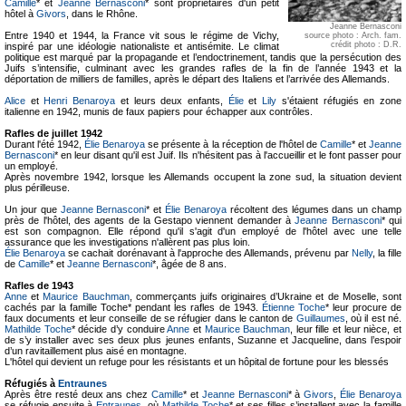
Camille
* et
Jeanne Bernasconi
* sont propriétaires d'un petit
hôtel à
Givors
, dans le Rhône.
Jeanne Bernasconi
Entre 1940 et 1944, la France vit sous le régime de Vichy,
source photo : Arch. fam.
crédit photo : D.R.
inspiré par une idéologie nationaliste et antisémite. Le climat
politique est marqué par la propagande et l’endoctrinement, tandis que la persécution des
Juifs s’intensifie, culminant avec les grandes rafles de la fin de l’année 1943 et la
déportation de milliers de familles, après le départ des Italiens et l’arrivée des Allemands.
Alice
et
Henri Benaroya
et leurs deux enfants,
Élie
et
Lily
s'étaient réfugiés en zone
italienne en 1942, munis de faux papiers pour échapper aux contrôles.
Rafles de juillet 1942
Durant l'été 1942,
Élie Benaroya
se présente à la réception de l'hôtel de
Camille
* et
Jeanne
Bernasconi
* en leur disant qu'il est Juif. Ils n'hésitent pas à l'accueillir et le font passer pour
un employé.
Après novembre 1942, lorsque les Allemands occupent la zone sud, la situation devient
plus périlleuse.
Un jour que
Jeanne Bernasconi
* et
Élie Benaroya
récoltent des légumes dans un champ
près de l'hôtel, des agents de la Gestapo viennent demander à
Jeanne Bernasconi
* qui
est son compagnon. Elle répond qu'il s'agit d'un employé de l'hôtel avec une telle
assurance que les investigations n'allèrent pas plus loin.
Élie Benaroya
se cachait dorénavant à l'approche des Allemands, prévenu par
Nelly
, la fille
de
Camille
* et
Jeanne Bernasconi
*, âgée de 8 ans.
Rafles de 1943
Anne
et
Maurice Bauchman
, commerçants juifs originaires d’Ukraine et de Moselle, sont
cachés par la famille Toche* pendant les rafles de 1943.
Étienne Toche
* leur procure de
faux documents et leur conseille de se réfugier dans le canton de
Guillaumes
, où il est né.
Mathilde Toche
* décide d’y conduire
Anne
et
Maurice Bauchman
, leur fille et leur nièce, et
de s’y installer avec ses deux plus jeunes enfants, Suzanne et Jacqueline, dans l’espoir
d’un ravitaillement plus aisé en montagne.
L'hôtel qui devient un refuge pour les résistants et un hôpital de fortune pour les blessés
Réfugiés à
Entraunes
Après être resté deux ans chez
Camille
* et
Jeanne Bernasconi
* à
Givors
,
Élie Benaroya
se réfugie ensuite à
Entraunes
, où
Mathilde Toche
* et ses filles s’installent avec la famille