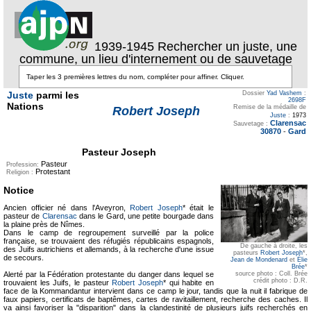
1939-1945 Rechercher un juste, une
commune, un lieu d'internement ou de sauvetage
Juste
parmi les
Dossier
Yad Vashem
:
2698F
Nations
Remise de la médaille de
Robert Joseph
Juste
:
1973
Clarensac
Sauvetage :
30870
-
Gard
Pasteur Joseph
Pasteur
Profession:
Protestant
Religion :
Notice
Ancien officier né dans l'Aveyron,
Robert Joseph
* était le
pasteur de
Clarensac
dans le Gard, une petite bourgade dans
la plaine près de Nîmes.
Dans le camp de regroupement surveillé par la police
française, se trouvaient des réfugiés républicains espagnols,
De gauche à droite, les
des Juifs autrichiens et allemands, à la recherche d'une issue
pasteurs
Robert Joseph
*,
de secours.
Jean de Mondenard
et
Élie
Brée
*
source photo : Coll. Brée
Alerté par la Fédération protestante du danger dans lequel se
crédit photo : D.R.
trouvaient les Juifs, le pasteur
Robert Joseph
* qui habite en
face de la Kommandantur intervient dans ce camp le jour, tandis que la nuit il fabrique de
faux papiers, certificats de baptêmes, cartes de ravitaillement, recherche des caches. Il
va ainsi favoriser la "disparition" dans la clandestinité de plusieurs juifs recherchés en