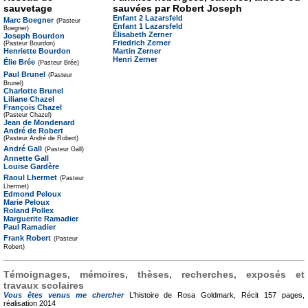
sauvetage
sauvées par Robert Joseph
Enfant 2 Lazarsfeld
Marc Boegner
(Pasteur
Enfant 1 Lazarsfeld
Boegner)
Élisabeth Zerner
Joseph Bourdon
Friedrich Zerner
(Pasteur Bourdon)
Henriette Bourdon
Martin Zerner
Henri Zerner
Élie Brée
(Pasteur Brée)
Paul Brunel
(Pasteur
Brunel)
Charlotte Brunel
Liliane Chazel
François Chazel
(Pasteur Chazel)
Jean de Mondenard
André de Robert
(Pasteur André de Robert)
André Gall
(Pasteur Gall)
Annette Gall
Louise Gardère
Raoul Lhermet
(Pasteur
Lhermet)
Edmond Peloux
Marie Peloux
Roland Pollex
Marguerite Ramadier
Paul Ramadier
Frank Robert
(Pasteur
Robert)
Témoignages, mémoires, thèses, recherches, exposés et
travaux scolaires
Vous êtes venus me chercher
L'histoire de Rosa Goldmark, Récit
157 pages,
réalisation 2014