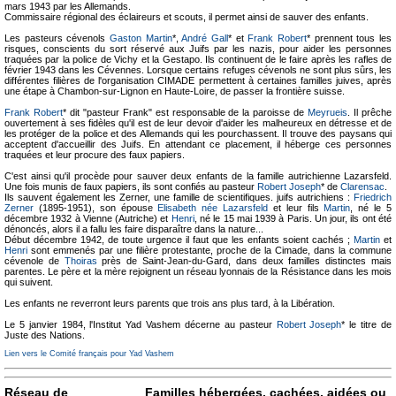
mars 1943 par les Allemands.
Commissaire régional des éclaireurs et scouts, il permet ainsi de sauver des enfants.
Les pasteurs cévenols
Gaston Martin
*,
André Gall
* et
Frank Robert
* prennent tous les
risques, conscients du sort réservé aux Juifs par les nazis, pour aider les personnes
traquées par la police de Vichy et la Gestapo. Ils continuent de le faire après les rafles de
février 1943 dans les Cévennes. Lorsque certains refuges cévenols ne sont plus sûrs, les
différentes filières de l'organisation CIMADE permettent à certaines familles juives, après
une étape à Chambon-sur-Lignon en Haute-Loire, de passer la frontière suisse.
Frank Robert
* dit "pasteur Frank" est responsable de la paroisse de
Meyrueis
. Il prêche
ouvertement à ses fidèles qu'il est de leur devoir d'aider les malheureux en détresse et de
les protéger de la police et des Allemands qui les pourchassent. Il trouve des paysans qui
acceptent d'accueillir des Juifs. En attendant ce placement, il héberge ces personnes
traquées et leur procure des faux papiers.
C'est ainsi qu'il procède pour sauver deux enfants de la famille autrichienne Lazarsfeld.
Une fois munis de faux papiers, ils sont confiés au pasteur
Robert Joseph
* de
Clarensac
.
Ils sauvent également les Zerner, une famille de scientifiques. juifs autrichiens :
Friedrich
Zerner
(1895-1951), son épouse
Elisabeth née Lazarsfeld
et leur fils
Martin
, né le 5
décembre 1932 à Vienne (Autriche) et
Henri
, né le 15 mai 1939 à Paris. Un jour, ils ont été
dénoncés, alors il a fallu les faire disparaître dans la nature...
Début décembre 1942, de toute urgence il faut que les enfants soient cachés ;
Martin
et
Henri
sont emmenés par une filière protestante, proche de la Cimade, dans la commune
cévenole de
Thoiras
près de Saint-Jean-du-Gard, dans deux familles distinctes mais
parentes. Le père et la mère rejoignent un réseau lyonnais de la Résistance dans les mois
qui suivent.
Les enfants ne reverront leurs parents que trois ans plus tard, à la Libération.
Le 5 janvier 1984, l'Institut Yad Vashem décerne au pasteur
Robert Joseph
* le titre de
Juste des Nations.
Lien vers le Comité français pour Yad Vashem
Réseau de
Familles hébergées, cachées, aidées ou