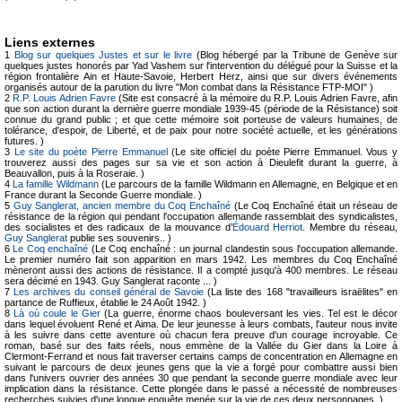
Liens externes
1
Blog sur quelques Justes et sur le livre
(Blog hébergé par la Tribune de Genève sur
quelques justes honorés par Yad Vashem sur l'intervention du délégué pour la Suisse et la
région frontalière Ain et Haute-Savoie, Herbert Herz, ainsi que sur divers événements
organisés autour de la parution du livre "Mon combat dans la Résistance FTP-MOI" )
2
R.P. Louis Adrien Favre
(Site est consacré à la mémoire du R.P. Louis Adrien Favre, afin
que son action durant la dernière guerre mondiale 1939-45 (période de la Résistance) soit
connue du grand public ; et que cette mémoire soit porteuse de valeurs humaines, de
tolérance, d'espoir, de Liberté, et de paix pour notre société actuelle, et les générations
futures. )
3
Le site du poète Pierre Emmanuel
(Le site officiel du poète Pierre Emmanuel. Vous y
trouverez aussi des pages sur sa vie et son action à Dieulefit durant la guerre, à
Beauvallon, puis à la Roseraie. )
4
La famille Wildmann
(Le parcours de la famille Wildmann en Allemagne, en Belgique et en
France durant la Seconde Guerre mondiale. )
5
Guy Sanglerat, ancien membre du Coq Enchaîné
(Le Coq Enchaîné était un réseau de
résistance de la région qui pendant l'occupation allemande rassemblait des syndicalistes,
des socialistes et des radicaux de la mouvance d’
Édouard Herriot
. Membre du réseau,
Guy Sanglerat
publie ses souvenirs.. )
6
Le Coq enchaîné
(Le Coq enchaîné : un journal clandestin sous l'occupation allemande.
Le premier numéro fait son apparition en mars 1942. Les membres du Coq Enchaîné
mèneront aussi des actions de résistance. Il a compté jusqu'à 400 membres. Le réseau
sera décimé en 1943. Guy Sanglerat raconte ... )
7
Les archives du conseil général de Savoie
(La liste des 168 "travailleurs israëlites" en
partance de Ruffieux, établie le 24 Août 1942. )
8
Là où coule le Gier
(La guerre, énorme chaos bouleversant les vies. Tel est le décor
dans lequel évoluent René et Aima. De leur jeunesse à leurs combats, l'auteur nous invite
à les suivre dans cette aventure où chacun fera preuve d'un courage incroyable. Ce
roman, basé sur des faits réels, nous emmène de la Vallée du Gier dans la Loire à
Clermont-Ferrand et nous fait traverser certains camps de concentration en Allemagne en
suivant le parcours de deux jeunes gens que la vie a forgé pour combattre aussi bien
dans l'univers ouvrier des années 30 que pendant la seconde guerre mondiale avec leur
implication dans la résistance. Cette plongée dans le passé a nécessité de nombreuses
recherches suivies d'une longue enquête menée sur la vie de ces deux personnages. )