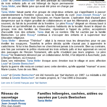
Louis
* et
Ginette Beetschen
* ont ainsi participé au sauvetage
Louis Beetschen
de trois enfants juifs et ont hébergé de façon permanente
source photo : Yad Vashem
Tania Meller
, une fillette juive qui avait été prise en charge par
crédit photo : D.R.
l'OSE.
Tania Meller
faisait partie d'un groupe de vingt-deux enfants qui s'apprêtaient à passer
clandestinement la frontière suisse, sous la houlette du curé
Jean-Joseph Rosay
*. Le
point de passage choisi était Douvaine, en Haute-Savoie. L'opération était d'autant plus
dangereuse que la région grouillait de collaborateurs et que les Allemands y patrouillaient
souvent, du fait de la proximité de la frontière. Le père
Rosay
* dirigeait un réseau basé à
Douvaine et qui bénéficiait du soutien d'autres habitants de la localité. Avant le départ du
groupe, trois des familles de Douvaine, répondant à l'appel du prêtre, acceptèrent
d'accueillir trois des enfants.
Tania
était de ce nombre. Elle fut cachée par la famille
Beetschen. Le père
Rosay
* continua à s'occuper des enfants et à superviser leur
éducation religieuse.
Tania Meller
- devenue "Thérèse" - allait à la messe tous les dimanches pour ne pas
éveiller les soupçons. Toutefois le prêtre décida qu'elle n'aurait pas à apprendre le
catéchisme. Ni lui ni les Beetschen ne cherchèrent jamais à la convertir. Bien au contraire,
une fois par semaine le prêtre réunissait les trois enfants juifs et leur apprenait en secret
des passages de l'Ancien Testament, afin qu'ils n'oublient pas leurs origines. Le père
Rosay
* fut finalement dénoncé par un collaborateur. Arrêté, il fut déporté à Auschwitz, puis
à Bergen-Belsen, où il mourut.
Dans ses mémoires
Tania Meller
évoque avec émotion tout le village et avec affection
Louis
* et
Ginette Beetschen
*.
Après la guerre elle resta en contact avec cette dernière, qu'elle appelait "maman" et avec
Marie-Louise, l'une de ses filles.
Louis
* et
Ginette Beetschen
* ont été honorés par Yad Vashem en 1987. La médaille a été
remise à
Ginette Beetschen
*, en mains propres, le 7 mai 1990 à Douvaine.
Lien vers le Comité français pour Yad Vashem
Réseau de
Familles hébergées, cachées, aidées ou
sauvetage
sauvées par Louis Beetschen
Ginette Beetschen
Tania Meller
Jean-Joseph Rosay
(Père Jean-Joseph)