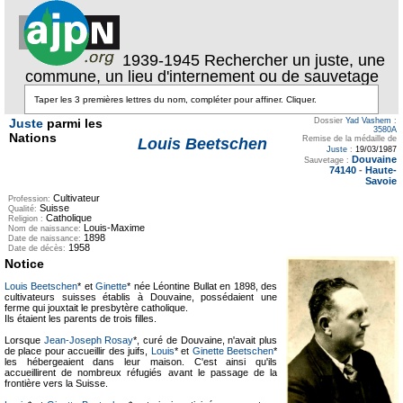
1939-1945 Rechercher un juste, une
commune, un lieu d'internement ou de sauvetage
Juste
parmi les
Dossier
Yad Vashem
:
3580A
Nations
Remise de la médaille de
Louis Beetschen
Juste
:
19/03/1987
Douvaine
Sauvetage :
74140
-
Haute-
Savoie
Cultivateur
Profession:
Suisse
Qualité:
Catholique
Religion :
Louis-Maxime
Nom de naissance:
1898
Date de naissance:
1958
Date de décès:
Notice
Louis Beetschen
* et
Ginette
* née Léontine Bullat en 1898, des
cultivateurs suisses établis à Douvaine, possédaient une
ferme qui jouxtait le presbytère catholique.
Ils étaient les parents de trois filles.
Lorsque
Jean-Joseph Rosay
*, curé de Douvaine, n'avait plus
de place pour accueillir des juifs,
Louis
* et
Ginette Beetschen
*
les hébergeaient dans leur maison. C'est ainsi qu'ils
accueillirent de nombreux réfugiés avant le passage de la
frontière vers la Suisse.