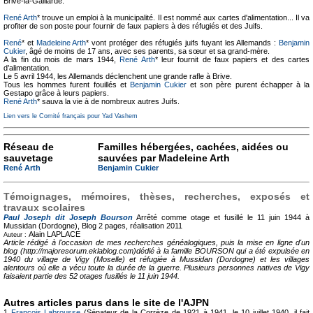
Brive-la-Gaillarde.
René Arth
* trouve un emploi à la municipalité. Il est nommé aux cartes d'alimentation... Il va
profiter de son poste pour fournir de faux papiers à des réfugiés et des Juifs.
René
* et
Madeleine Arth
* vont protéger des réfugiés juifs fuyant les Allemands :
Benjamin
Cukier
, âgé de moins de 17 ans, avec ses parents, sa sœur et sa grand-mère.
A la fin du mois de mars 1944,
René Arth
* leur fournit de faux papiers et des cartes
d’alimentation.
Le 5 avril 1944, les Allemands déclenchent une grande rafle à Brive.
Tous les hommes furent fouillés et
Benjamin Cukier
et son père purent échapper à la
Gestapo grâce à leurs papiers.
René Arth
* sauva la vie à de nombreux autres Juifs.
Lien vers le Comité français pour Yad Vashem
Réseau de
Familles hébergées, cachées, aidées ou
sauvetage
sauvées par Madeleine Arth
René Arth
Benjamin Cukier
Témoignages, mémoires, thèses, recherches, exposés et
travaux scolaires
Paul Joseph dit Joseph Bourson
Arrêté comme otage et fusillé le 11 juin 1944 à
Mussidan (Dordogne), Blog
2 pages, réalisation 2011
Alain LAPLACE
Auteur :
Article rédigé à l'occasion de mes recherches généalogiques, puis la mise en ligne d'un
blog (http://majoresorum.eklablog.com)dédié à la famille BOURSON qui a été expulsée en
1940 du village de Vigy (Moselle) et réfugiée à Mussidan (Dordogne) et les villages
alentours où elle a vécu toute la durée de la guerre. Plusieurs personnes natives de Vigy
faisaient partie des 52 otages fusillés le 11 juin 1944.
Autres articles parus dans le site de l'AJPN
1
François Labrousse
(Sénateur de la Corrèze de 1921 à 1941, le 10 juillet 1940, il fait