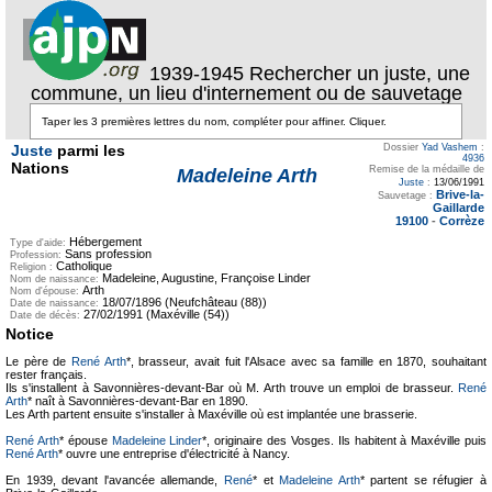
1939-1945 Rechercher un juste, une
commune, un lieu d'internement ou de sauvetage
Juste
parmi les
Dossier
Yad Vashem
:
4936
Nations
Remise de la médaille de
Madeleine Arth
Juste
:
13/06/1991
Brive-la-
Sauvetage :
Gaillarde
19100
-
Corrèze
Hébergement
Type d'aide:
Sans profession
Profession:
Catholique
Religion :
Madeleine, Augustine, Françoise Linder
Nom de naissance:
Arth
Nom d'épouse:
18/07/1896 (Neufchâteau (88))
Date de naissance:
27/02/1991 (Maxéville (54))
Date de décès:
Notice
Le père de
René Arth
*, brasseur, avait fuit l'Alsace avec sa famille en 1870, souhaitant
rester français.
Ils s'installent à Savonnières-devant-Bar où M. Arth trouve un emploi de brasseur.
René
Arth
* naît à Savonnières-devant-Bar en 1890.
Les Arth partent ensuite s'installer à Maxéville où est implantée une brasserie.
René Arth
* épouse
Madeleine Linder
*, originaire des Vosges. Ils habitent à Maxéville puis
René Arth
* ouvre une entreprise d'électricité à Nancy.
En 1939, devant l'avancée allemande,
René
* et
Madeleine Arth
* partent se réfugier à