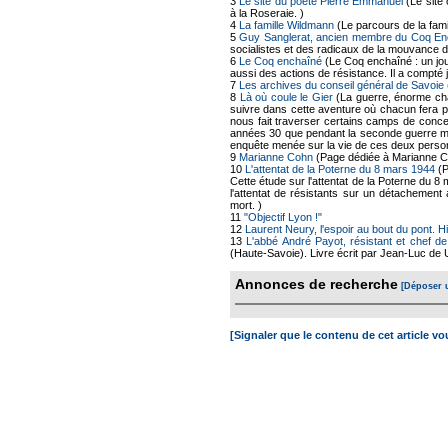
3
Le site du poète Pierre Emmanuel
(Le site 
à la Roseraie. )
4
La famille Wildmann
(Le parcours de la fam
5
Guy Sanglerat, ancien membre du Coq En
socialistes et des radicaux de la mouvance d
6
Le Coq enchaîné
(Le Coq enchaîné : un jo
aussi des actions de résistance. Il a compt
7
Les archives du conseil général de Savoie
8
Là où coule le Gier
(La guerre, énorme chao
suivre dans cette aventure où chacun fera p
nous fait traverser certains camps de conce
années 30 que pendant la seconde guerre mo
enquête menée sur la vie de ces deux perso
9
Marianne Cohn
(Page dédiée à Marianne Co
10
L'attentat de la Poterne du 8 mars 1944
(P
Cette étude sur l'attentat de la Poterne du
l'attentat de résistants sur un détachement
mort. )
11
"Objectif Lyon !"
12
Laurent Neury, l'espoir au bout du pont. H
13
L'abbé André Payot, résistant et chef d
(Haute-Savoie). Livre écrit par Jean-Luc de U
Annonces de recherche
[Déposer 
[Signaler que le contenu de cet article v