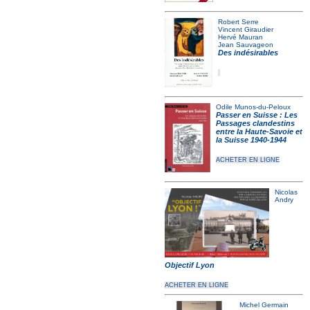
Robert Serre
Vincent Giraudier
Hervé Mauran
Jean Sauvageon
Des indésirables
Odile Munos-du-Peloux
Passer en Suisse : Les
Passages clandestins
entre la Haute-Savoie et
la Suisse 1940-1944
ACHETER EN LIGNE
Nicolas
Andry
Objectif Lyon
ACHETER EN LIGNE
Michel Germain