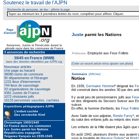
Soutenez le travail de l'AJPN
Recherche de personne, de lieu : affiche la page
Page
d'accueil
Juste
parmi les Nations
Anonymes, Justes et Persécutés durant la
période nazie dans les communes de France
3 annonces de recherche
Employée aux Feux Follets
Profession:
39/45 en France (WWII)
base des données identifiées par AJPN.org
[Créer un nouvel article et/ou ajouter une photo]
Nouveaux articles
Une page au hasard
38080 noms de commune
Sommaire
[Afficher]
Notice
95 départements et l'étranger
1231 lieux d'internement
744 lieux de sauvetage
En 1939,
Germaine Hommel
* dirigeait les
Fe
33 organisations de sauvetage
été construit dans les années 30 par des ant
4381 Justes de France
1072 résistants juifs
Il y avait peu de pensionnaires juifs aux
Feux
16133 personnes sauvées, cachées
un des dirigeants du Secours Suisse aux Enf
suisse.
Expositions pédagogiques AJPN
En effet, le homme d'enfants, les
Feux Follet
L'enfant cachée
Das versteckte Kind
Avec l'aide de son adjointe,
Renée Farny
*, e
du salut des enfants juifs au mépris des instr
Chronologie 1905/1945
En France dans les communes
Les enfants de la Hille étaient plus âgés qu
Les Justes parmi les Nations
Républicains espagnols
En août 1942, plusieurs d'entre eux avaient 
Tsiganes français en 1939-1945
sous la houlette de
Maurice Dubois
* et
Rösli