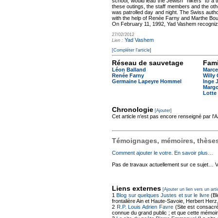
school, would lead the Jewish “hikers” to a
these outings, the staff members and the oth
was patrolled day and night. The Swiss aut
with the help of Renée Farny and Marthe Bouv
On February 11, 1992, Yad Vashem recogni
27/02/2012
Yad Vashem
Lien :
[Compléter l'article]
Réseau de sauvetage
Fami
Léon Balland
Marce
Renée Farny
Willy
Germaine Lapeyre Hommel
Inge 
Margo
Lott
Chronologie
[Ajouter]
Cet article n'est pas encore renseigné par l
Témoignages, mémoires, thèses,
Comment ajouter le votre. En savoir plus…
Pas de travaux actuellement sur ce sujet… Vou
Liens externes
[Ajouter un lien vers un arti
1
Blog sur quelques Justes et sur le livre
(Bl
frontalière Ain et Haute-Savoie, Herbert Her
2
R.P. Louis Adrien Favre
(Site est consacré
connue du grand public ; et que cette mémoire 