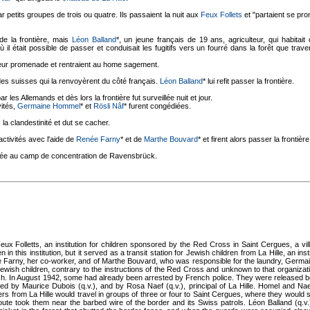
r petits groupes de trois ou quatre. Ils passaient la nuit aux
Feux Follets
et "partaient se pr
 de la frontière, mais
Léon Balland
*, un jeune français de 19 ans, agriculteur, qui habita
où il était possible de passer et conduisait les fugitifs vers un fourré dans la forêt que traver
eur promenade et rentraient au home sagement.
des suisses qui la renvoyèrent du côté français.
Léon Balland
* lui refit passer la frontière.
les Allemands et dès lors la frontière fut surveillée nuit et jour.
vités,
Germaine Hommel
* et
Rösli Nâf
* furent congédiées.
a clandestinité et dut se cacher.
activités avec l'aide de
Renée Farny
* et de
Marthe Bouvard
* et firent alors passer la frontièr
rtée au camp de concentration de Ravensbrück.
Folletts, an institution for children sponsored by the Red Cross in Saint Cergues, a vil
n this institution, but it served as a transit station for Jewish children from La Hille, an i
e Farny, her co-worker, and of Marthe Bouvard, who was responsible for the laundry, Germa
ewish children, contrary to the instructions of the Red Cross and unknown to that organizati
ish. In August 1942, some had already been arrested by French police. They were released b
ed by Maurice Dubois (q.v.), and by Rosa Naef (q.v.), principal of La Hille. Homel and N
rs from La Hille would travel in groups of three or four to Saint Cergues, where they would 
route took them near the barbed wire of the border and its Swiss patrols. Léon Balland (q.v.