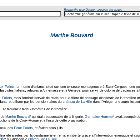
Recherche type Google : propose des pages
Marthe Bouvard
ux Follets
, un home d'enfants situé sur une terrasse montagneuse à Saint-Cergues, une p
ifascistes italiens, réfugiés à Annemasse et à Genève, pour servir de colonie de vacances à 
 Follets
, mais l'endroit servait de relais pour la filière de passage clandestin de la frontière
ants et utilisée par les pensionnaires du
château de La Hille
dans l'Ariège, une autre instit
s
, se trouvait à trois kilomètres de la frontière.
t de
Marthe Bouvard
* qui était responsable de la lingerie,
Germaine Hommel
* avait accepté d
uctions de la Croix-Rouge et à l'insu de cette organisation.
e ceux des
Feux Follets
, et étaient tous juifs.
déjà été arrêtés par la gendarmerie et remis en liberté grâce à l'intervention énergique et c
 Nâf
* qui dirigeait le
château de La Hille
.