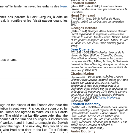
Édouard Dauliac
omener" le lendemain avec les enfants des
Feux
(Mars 1941 - Avril 1943)
Préfet de Haute-
Savoie, condamné à mort par contumace à la
Libération
Henri Trémeaud
it chez ses parents à Saint-Cergues, à côté de
(Avril 1943 - Nov. 1943)
Préfet de Haute-
sait la frontière et les faisait passer quand les
Savoie, arrêté par la Gestapo en novembre
1943
Georges Bernard
(1944 - 1944)
Georges Albert Maurice Bernard,
Préfet régional de la région de Dijon (Belfort,
Côte-d'Or, Doubs, Haute-Saône, Nièvre, Yonne
et les parties occupées de l'Ain, l'Allier, le Jura,
la Saône-et-Loire et la Haute-Savoie) (1890 -
1953)
Jean Quenette
(07/1943 - 30/12/1943)
Préfet régional de la
région de Dijon (Belfort, Côte-d'Or, Doubs,
Haute-Saône, Nièvre, Yonne et les parties
e aux enfants.
occupées de l'Ain, l'Allier, le Jura, la Saône-et-
Loire et la Haute-Savoie), révoqué par Vichy et
recherché par la Gestapo pour son activité de
résistant (1903-1971).
Charles Marion
(27/12/1943 - 19/08/1944)
Général Charles
Léonce Pierre Marion, nommé préfet de Haute-
Savoie par Vichy le 27/12/1943. Arrêté,
condamné à mort puis emprisonné à la
Libération, il est enlevé par les maquisards et
exécuté le 16 novembre 1944 dans la carrière
de la Puya, lieu-dit sur le territoire d'Annecy
(Haute-Savoie).|REF|
Charles Marion
sur
Wikipedia.|REF|
Édouard Bonnefoy
lage on the slopes of the French Alps near the
(24/01/1944 - 05/1944)
Édouard Louis Joseph
nstitution in southwest France, also sponsored by
Marie Bonnefoy, Préfet régional de la région de
ine Homel had agreed to make les Feux Follets
Lyon (Ardèche, Drôme, Haute-Savoie, Isère,
on. The children at La Hille were older than the
Loire, Rhône, Savoie et les parties non-
ecause of the firm and courageous intervention
occupées de l'Ain, du Jura et de Saône-et-
Loire). Résistant, dénoncé par la Milice, il est
aef worked hand in hand to smuggle the Jewish
arrêté par la Gestapo et déporté à
spend the night. The next day, they would go on
Neuengamme (1899-1945).
), who lived next door to the Les Feux Folletts
André Boutemy