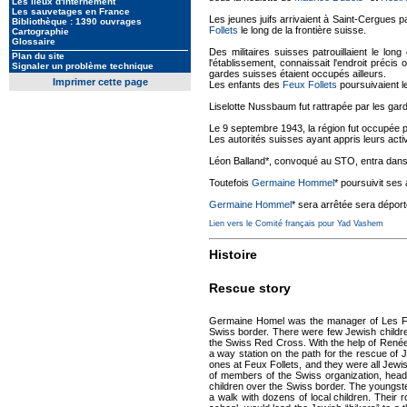
Les lieux d'internement
Les sauvetages en France
Les jeunes juifs arrivaient à Saint-Cergues pa
Bibliothèque : 1390 ouvrages
Follets
le long de la frontière suisse.
Cartographie
Glossaire
Des militaires suisses patrouillaient le long
Plan du site
l'établissement, connaissait l'endroit précis 
Signaler un problème technique
gardes suisses étaient occupés ailleurs.
Imprimer cette page
Les enfants des
Feux Follets
poursuivaient l
Liselotte Nussbaum fut rattrapée par les gar
Le 9 septembre 1943, la région fut occupée par 
Les autorités suisses ayant appris leurs acti
Léon Balland*, convoqué au STO, entra dans l
Toutefois
Germaine Hommel
* poursuivit ses 
Germaine Hommel
* sera arrêtée sera dépo
Lien vers le Comité français pour Yad Vashem
Histoire
Rescue story
Germaine Homel was the manager of Les Feux 
Swiss border. There were few Jewish children i
the Swiss Red Cross. With the help of René
a way station on the path for the rescue of J
ones at Feux Follets, and they were all Jew
of members of the Swiss organization, head
children over the Swiss border. The youngste
a walk with dozens of local children. Their 