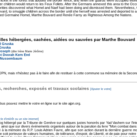
 thicket in the forest that abutted the border fence, and when the guards were occupied els
er children would return to les Feux Follets. After the Germans annexed this area to the O
horities discovered what Homel and Naef had been doing and dismissed them. Nevertheless, 
ard, to smuggle children across the border until she herself was arrested and deported to 
zed Germaine Homel, Marthe Bouvard and Renée Farny as Righteous Among the Nations.
lles hébergées, cachées, aidées ou sauvées par Marthe Bouvard
l Gruska
 Gruska
Joseph
(dite Irène Marie Jérôme)
t Dvorah Kern Erel
e Nussembaum
'AJPN, mais n'hésitez pas à le faire afin de restituer à cette commune sa mémoire de la Seco
 recherches, exposés et travaux scolaires
[Ajouter le votre]
s pouvez mettre le votre en ligne sur le site ajpn.org.
cle d'intérêt ou un site internet]
og hébergé par la Tribune de Genève sur quelques justes honorés par Yad Vashem sur l'inter
z, ainsi que sur divers événements organisés autour de la parution du livre "Mon combat dan
 à la mémoire du R.P. Louis Adrien Favre, afin que son action durant la dernière guerre mo
soit porteuse de valeurs humaines, de tolérance, d'espoir, de Liberté, et de paix pour notre s