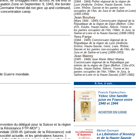
ewhere, he smuggled them across. At the end of
(1944 - 1944)
Préfet régional de la région de
ccupation Zone on September 9, 1943, the border
Lyon (Ardèche, Drôme, Haute-Savoie, Isère,
Germaine Homel did not give up and continued,
Loire, Rhône, Savoie et les parties non-
occupées de l'Ain, du Jura et de Saône-et-Loire)
a concentration camp.
(1905-1959)
Jean Bouhey
(Mars 1944 - 1945)
Commissaire régional de la
République de la région de Dijon (Belfort, Côte-
d'Or, Doubs, Haute-Saône, Nièvre, Yonne et
les parties occupées de l'Ain, l'Allier, le Jura, la
Saône-et-Loire et la Haute-Savoie) (1898-1963)
Yves Farge
(1944 - 1945)
Commissaire régional de la
République de la région de Lyon (Ardèche,
Drôme, Haute-Savoie, Isère, Loire, Rhône,
Savoie et les parties non-occupées de l'Ain, du
Jura et de Saône-et-Loire) (1899-1953)
Jean Mairey
(1945 - 1946)
Jean Marie Albert Mairey,
Commissaire régional de la République par
intérim de la région de Dijon (Belfort, Côte-d'Or,
Doubs, Haute-Saône, Nièvre, Yonne et les
parties occupées de l'Ain, l'Allier, le Jura, la
nde Guerre mondiale.
Saône-et-Loire et la Haute-Savoie) (1907-1982)
À lire, à voir…
Franck Fajnkuchen
Yzkor. Une famille
juive en France entre
1940 et 1944
ACHETER EN LIGNE
vention du délégué pour la Suisse et la région
s la Résistance FTP-MOI" )
Michel Germain
ndiale 1939-45 (période de la Résistance) soit
La Libération d'Annecy
ociété actuelle, et les générations futures. )
et de la Haute-Savoie