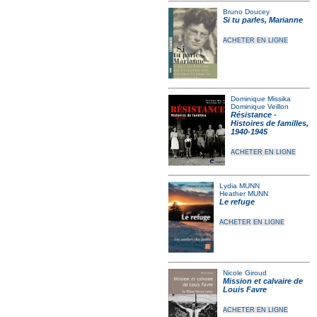
Bruno Doucey
Si tu parles, Marianne
ACHETER EN LIGNE
Dominique Missika
Dominique Veillon
Résistance -
Histoires de familles,
1940-1945
ACHETER EN LIGNE
Lydia MUNN
Heather MUNN
Le refuge
ACHETER EN LIGNE
Nicole Giroud
Mission et calvaire de
Louis Favre
ACHETER EN LIGNE