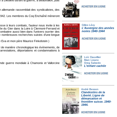
à Dieulefit durant la guerre, à Beauvallon, puis
ACHETER EN LIGNE
n allemande rassemblait des syndicalistes, des
rs 1942. Les membres du Coq Enchaîné mèneront
Gilles Lévy
sse à leurs combats, l'auteur nous invite à les
L'Auvergne des années
ée du Gier dans la Loire à Clermont-Ferrand et
noires 1940-1944
ombattre aussi bien dans l'univers ouvrier des
de nombreuses recherches suivies d'une longue
ACHETER EN LIGNE
 Eva et mon père Maurice Finkelstein )
nd de manière chronologique les évènements, de
 arrestations, déportations et condamnations à
Loïc Dauvillier
Marc Lizano
conde guerre mondiale à Chamonix et Vallorcine
Greg Salsedo
L'enfant cachée
ACHETER EN LIGNE
André Besson
Clandestins de la
Liberté. Ligne de
démarcation et
frontière suisse. 1940-
1944.
ACHETER EN LIGNE