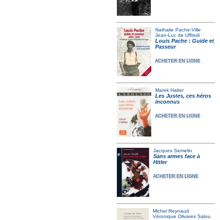
Nathalie Pache-Ville
Jean-Luc de Uffredi
Louis Pache : Guide et
Passeur
ACHETER EN LIGNE
Marek Halter
Les Justes, ces héros
inconnus
ACHETER EN LIGNE
Jacques Semelin
Sans armes face à
Hitler
ACHETER EN LIGNE
Michel Reynaud
Véronique Olivares Salou