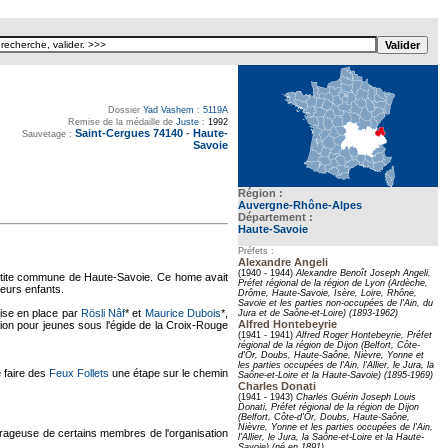
Dossier
Yad Vashem
:
5119A
Remise de la médaille de
Juste
:
1992
Saint-Cergues 74140
-
Haute-
Sauvetage :
Savoie
Région :
Auvergne-Rhône-Alpes
Département :
Haute-Savoie
Préfets :
Alexandre Angeli
(1940 - 1944)
Alexandre Benoît Joseph Angeli,
etite commune de Haute-Savoie. Ce home avait
Préfet régional de la région de Lyon (Ardèche,
leurs enfants.
Drôme, Haute-Savoie, Isère, Loire, Rhône,
Savoie et les parties non-occupées de l'Ain, du
 mise en place par
Rösli Nâf
* et
Maurice Dubois
*,
Jura et de Saône-et-Loire) (1893-1962)
Alfred Hontebeyrie
ution pour jeunes sous l'égide de la Croix-Rouge
(1941 - 1941)
Alfred Roger Hontebeyrie, Préfet
régional de la région de Dijon (Belfort, Côte-
d'Or, Doubs, Haute-Saône, Nièvre, Yonne et
les parties occupées de l'Ain, l'Allier, le Jura, la
e faire des
Feux Follets
une étape sur le chemin
Saône-et-Loire et la Haute-Savoie) (1895-1969)
Charles Donati
(1941 - 1943)
Charles Guérin Joseph Louis
Donati, Préfet régional de la région de Dijon
(Belfort, Côte-d'Or, Doubs, Haute-Saône,
Nièvre, Yonne et les parties occupées de l'Ain,
ourageuse de certains membres de l'organisation
l'Allier, le Jura, la Saône-et-Loire et la Haute-
Savoie) (né en 1891)