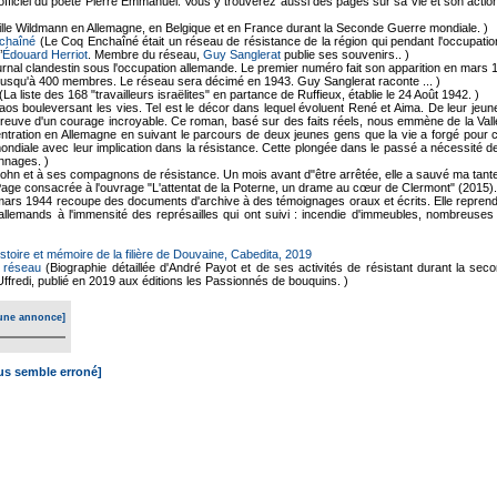
officiel du poète Pierre Emmanuel. Vous y trouverez aussi des pages sur sa vie et son action 
ille Wildmann en Allemagne, en Belgique et en France durant la Seconde Guerre mondiale. )
chaîné
(Le Coq Enchaîné était un réseau de résistance de la région qui pendant l'occupatio
’
Édouard Herriot
. Membre du réseau,
Guy Sanglerat
publie ses souvenirs.. )
urnal clandestin sous l'occupation allemande. Le premier numéro fait son apparition en ma
é jusqu'à 400 membres. Le réseau sera décimé en 1943. Guy Sanglerat raconte ... )
(La liste des 168 "travailleurs israëlites" en partance de Ruffieux, établie le 24 Août 1942. )
s bouleversant les vies. Tel est le décor dans lequel évoluent René et Aima. De leur jeune
reuve d'un courage incroyable. Ce roman, basé sur des faits réels, nous emmène de la Vall
ntration en Allemagne en suivant le parcours de deux jeunes gens que la vie a forgé pour c
ndiale avec leur implication dans la résistance. Cette plongée dans le passé a nécessité 
nnages. )
hn et à ses compagnons de résistance. Un mois avant d"être arrêtée, elle a sauvé ma tante
age consacrée à l'ouvrage "L'attentat de la Poterne, un drame au cœur de Clermont" (2015).
 8 mars 1944 recoupe des documents d'archive à des témoignages oraux et écrits. Elle repre
 allemands à l'immensité des représailles qui ont suivi : incendie d'immeubles, nombreuses
istoire et mémoire de la filière de Douvaine, Cabedita, 2019
e réseau
(Biographie détaillée d'André Payot et de ses activités de résistant durant la se
ffredi, publié en 2019 aux éditions les Passionnés de bouquins. )
une annonce]
ous semble erroné]