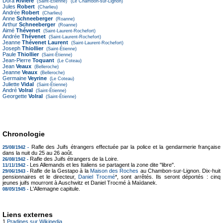
Dora
Rivière
(Saint-Étienne)
(Le Chambon-sur-Lignon)
Jules
Robert
(Charlieu)
Andrée
Robert
(Charlieu)
Anne
Schneeberger
(Roanne)
Arthur
Schneeberger
(Roanne)
Aimé
Thévenet
(Saint-Laurent-Rochefort)
Andrée
Thévenet
(Saint-Laurent-Rochefort)
Jeanne
Thévenet Laurent
(Saint-Laurent-Rochefort)
Joseph
Thiollier
(Saint-Étienne)
Paule
Thiollier
(Saint-Étienne)
Jean-Pierre
Toquant
(Le Coteau)
Jean
Veaux
(Belleroche)
Jeanne
Veaux
(Belleroche)
Germaine
Veyrine
(Le Coteau)
Juliette
Vidal
(Saint-Étienne)
André
Volral
(Saint-Étienne)
Georgette
Volral
(Saint-Étienne)
Chronologie
Rafle des Juifs étrangers effectuée par la police et la gendarmerie française
25/08/1942 -
dans la nuit du 25 au 26 août.
Rafle des Juifs étrangers de la Loire.
26/08/1942 -
Les Allemands et les Italiens se partagent la zone dite "libre".
11/11/1942 -
Rafle de la Gestapo à la
Maison des Roches
au Chambon-sur-Lignon. Dix-huit
29/06/1943 -
pensionnaires et le directeur,
Daniel Trocmé
*, sont arrêtés. Ils seront déportés : cinq
jeunes juifs mourront à Auschwitz et Daniel Trocmé à Maïdanek.
L'Allemagne capitule.
08/05/1945 -
Liens externes
1
Pradines sur Wikipedia