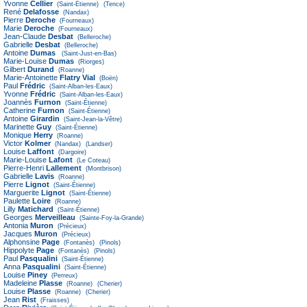
Yvonne
Cellier
(Saint-Étienne)
(Tence)
René
Delafosse
(Nandax)
Pierre
Deroche
(Fourneaux)
Marie
Deroche
(Fourneaux)
Jean-Claude
Desbat
(Belleroche)
Gabrielle
Desbat
(Belleroche)
Antoine
Dumas
(Saint-Just-en-Bas)
Marie-Louise
Dumas
(Riorges)
Gilbert
Durand
(Roanne)
Marie-Antoinette
Flatry Vial
(Boën)
Paul
Frédric
(Saint-Alban-les-Eaux)
Yvonne
Frédric
(Saint-Alban-les-Eaux)
Joannès
Furnon
(Saint-Étienne)
Catherine
Furnon
(Saint-Étienne)
Antoine
Girardin
(Saint-Jean-la-Vêtre)
Marinette
Guy
(Saint-Étienne)
Monique
Herry
(Roanne)
Victor
Kolmer
(Nandax)
(Landser)
Louise
Laffont
(Dargoire)
Marie-Louise
Lafont
(Le Coteau)
Pierre-Henri
Lallement
(Montbrison)
Gabrielle
Lavis
(Roanne)
Pierre
Lignot
(Saint-Étienne)
Marguerite
Lignot
(Saint-Étienne)
Paulette
Loire
(Roanne)
Lilly
Matichard
(Saint-Étienne)
Georges
Merveilleau
(Sainte-Foy-la-Grande)
Antonia
Muron
(Précieux)
Jacques
Muron
(Précieux)
Alphonsine
Page
(Fontanès)
(Pinols)
Hippolyte
Page
(Fontanès)
(Pinols)
Paul
Pasqualini
(Saint-Étienne)
Anna
Pasqualini
(Saint-Étienne)
Louise
Piney
(Perreux)
Madeleine
Plasse
(Roanne)
(Cherier)
Louise
Plasse
(Roanne)
(Cherier)
Jean
Rist
(Fraisses)