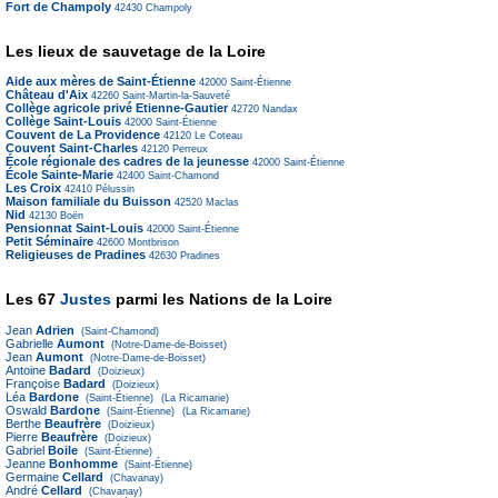
Fort de Champoly
42430
Champoly
Les lieux de sauvetage de la Loire
Aide aux mères de Saint-Étienne
42000
Saint-Étienne
Château d'Aix
42260
Saint-Martin-la-Sauveté
Collège agricole privé Etienne-Gautier
42720
Nandax
Collège Saint-Louis
42000
Saint-Étienne
Couvent de La Providence
42120
Le Coteau
Couvent Saint-Charles
42120
Perreux
École régionale des cadres de la jeunesse
42000
Saint-Étienne
École Sainte-Marie
42400
Saint-Chamond
Les Croix
42410
Pélussin
Maison familiale du Buisson
42520
Maclas
Nid
42130
Boën
Pensionnat Saint-Louis
42000
Saint-Étienne
Petit Séminaire
42600
Montbrison
Religieuses de Pradines
42630
Pradines
Les 67
Justes
parmi les Nations de la Loire
Jean
Adrien
(Saint-Chamond)
Gabrielle
Aumont
(Notre-Dame-de-Boisset)
Jean
Aumont
(Notre-Dame-de-Boisset)
Antoine
Badard
(Doizieux)
Françoise
Badard
(Doizieux)
Léa
Bardone
(Saint-Étienne)
(La Ricamarie)
Oswald
Bardone
(Saint-Étienne)
(La Ricamarie)
Berthe
Beaufrère
(Doizieux)
Pierre
Beaufrère
(Doizieux)
Gabriel
Boile
(Saint-Étienne)
Jeanne
Bonhomme
(Saint-Étienne)
Germaine
Cellard
(Chavanay)
André
Cellard
(Chavanay)