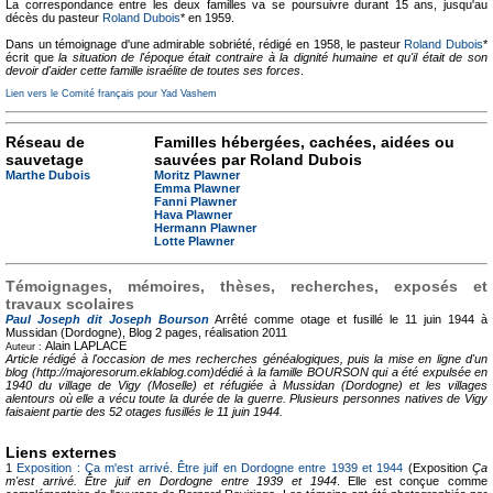
La correspondance entre les deux familles va se poursuivre durant 15 ans, jusqu'au
décès du pasteur
Roland Dubois
* en 1959.
Dans un témoignage d'une admirable sobriété, rédigé en 1958, le pasteur
Roland Dubois
*
écrit que
la situation de l'époque était contraire à la dignité humaine et qu'il était de son
devoir d'aider cette famille israélite de toutes ses forces
.
Lien vers le Comité français pour Yad Vashem
Réseau de
Familles hébergées, cachées, aidées ou
sauvetage
sauvées par Roland Dubois
Marthe Dubois
Moritz Plawner
Emma Plawner
Fanni Plawner
Hava Plawner
Hermann Plawner
Lotte Plawner
Témoignages, mémoires, thèses, recherches, exposés et
travaux scolaires
Paul Joseph dit Joseph Bourson
Arrêté comme otage et fusillé le 11 juin 1944 à
Mussidan (Dordogne), Blog
2 pages, réalisation 2011
Alain LAPLACE
Auteur :
Article rédigé à l'occasion de mes recherches généalogiques, puis la mise en ligne d'un
blog (http://majoresorum.eklablog.com)dédié à la famille BOURSON qui a été expulsée en
1940 du village de Vigy (Moselle) et réfugiée à Mussidan (Dordogne) et les villages
alentours où elle a vécu toute la durée de la guerre. Plusieurs personnes natives de Vigy
faisaient partie des 52 otages fusillés le 11 juin 1944.
Liens externes
1
Exposition : Ça m'est arrivé. Être juif en Dordogne entre 1939 et 1944
(Exposition
Ça
m'est arrivé. Être juif en Dordogne entre 1939 et 1944
. Elle est conçue comme