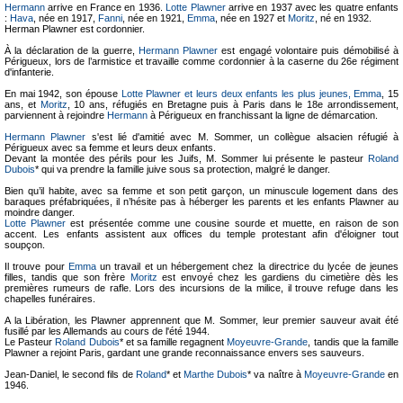
Hermann
arrive en France en 1936.
Lotte Plawner
arrive en 1937 avec les quatre enfants
:
Hava
, née en 1917,
Fanni
, née en 1921,
Emma
, née en 1927 et
Moritz
, né en 1932.
Herman Plawner est cordonnier.
À la déclaration de la guerre,
Hermann Plawner
est engagé volontaire puis démobilisé à
Périgueux, lors de l’armistice et travaille comme cordonnier à la caserne du 26e régiment
d'infanterie.
En mai 1942, son épouse
Lotte Plawner et leurs deux enfants les plus jeunes,
Emma
, 15
ans, et
Moritz
, 10 ans, réfugiés en Bretagne puis à Paris dans le 18e arrondissement,
parviennent à rejoindre
Hermann
à Périgueux en franchissant la ligne de démarcation.
Hermann Plawner
s'est lié d'amitié avec M. Sommer, un collègue alsacien réfugié à
Périgueux avec sa femme et leurs deux enfants.
Devant la montée des périls pour les Juifs, M. Sommer lui présente le pasteur
Roland
Dubois
* qui va prendre la famille juive sous sa protection, malgré le danger.
Bien qu’il habite, avec sa femme et son petit garçon, un minuscule logement dans des
baraques préfabriquées, il n’hésite pas à héberger les parents et les enfants Plawner au
moindre danger.
Lotte Plawner
est présentée comme une cousine sourde et muette, en raison de son
accent. Les enfants assistent aux offices du temple protestant afin d'éloigner tout
soupçon.
Il trouve pour
Emma
un travail et un hébergement chez la directrice du lycée de jeunes
filles, tandis que son frère
Moritz
est envoyé chez les gardiens du cimetière dès les
premières rumeurs de rafle. Lors des incursions de la milice, il trouve refuge dans les
chapelles funéraires.
A la Libération, les Plawner apprennent que M. Sommer, leur premier sauveur avait été
fusillé par les Allemands au cours de l'été 1944.
Le Pasteur
Roland Dubois
* et sa famille regagnent
Moyeuvre-Grande
, tandis que la famille
Plawner a rejoint Paris, gardant une grande reconnaissance envers ses sauveurs.
Jean-Daniel, le second fils de
Roland
* et
Marthe Dubois
* va naître à
Moyeuvre-Grande
en
1946.