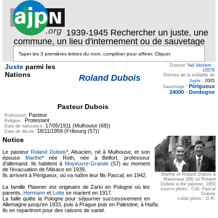
1939-1945 Rechercher un juste, une
commune, un lieu d'internement ou de sauvetage
Juste
parmi les
Dossier
Yad Vashem
:
10576
Nations
Remise de la médaille de
Roland Dubois
Juste
:
2005
Périgueux
Sauvetage :
24000
-
Dordogne
Pasteur Dubois
Pasteur
Profession:
Protestant
Religion :
17/05/1911 (Mulhouse (68))
Date de naissance:
18/11/1959 (Fribourg (57))
Date de décès:
Notice
Le pasteur
Roland Dubois
*, Alsacien, né à Mulhouse, et son
épouse
Marthe
* née Roth, née à Belfort, professeur
d'allemand. Ils habitent à
Moyeuvre-Grande
(57) au moment
de l'évacuation de l'Alsace en 1939.
Marthe et Roland Dubois à
Ils arrivent à Périgueux, où va naître leur fils Pascal, en 1942.
Masevaux (68) où Roland
Dubois a été pasteur, 1953
La famille Plawner est originaire de Zarki en Pologne où les
source photo : Coll. Pascal
parents,
Hermann
et
Lotte
se marient en 1917.
Dubois
La faille quitte la Pologne pour séjourner successivement en
crédit photo : D.R.
Allemagne jusqu'en 1933, puis à Prague puis en Palestine, à Haïfa.
Ils en repartiront pour des raisons de santé.