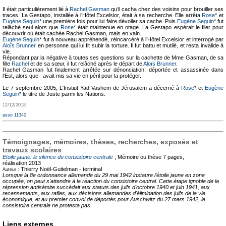
Il était particulièrement lié à
Rachel Gasman
qu’il cacha chez des voisins pour brouiller ses
traces. La Gestapo, installée à l’Hôtel Excelsior, était à sa recherche. Elle arrêta
Rose
* et
Eugène Seguin
* une première fois pour lui faire dévoiler sa cache. Puis
Eugène Seguin
* fut
relâché seul alors que
Rose
* était maintenue en otage. La Gestapo espérait le filer pour
découvrir où était cachée Rachel Gasman, mais en vain.
Eugène Seguin
* fut à nouveau appréhendé, réincarcéré à l’Hôtel Excelsior et interrogé par
Aloïs Brunner
en personne qui lui fit subir la torture. Il fut battu et mutilé, et resta invalide à
vie.
Répondant par la négative à toutes ses questions sur la cachette de Mme Gasman, de sa
fille
Rachel
et de sa sœur, il fut relâché après le départ de
Aloïs Brunner
.
Rachel Gasman fut finalement arrêtée sur dénonciation, déportée et assassinée dans
l’Est, alors que avait mis sa vie en péril pour la protéger.
Le 7 septembre 2005, L'Instiut Yad Vashem de Jérusalem a décerné à
Rose
* et
Eugène
Seguin
* le titre de Juste parmi les Nations.
12/12/2018
asso 11340
Témoignages, mémoires, thèses, recherches, exposés et
travaux scolaires
Etoile jaune: le silence du consistoire centrale
, Mémoire ou thèse
7 pages,
réalisation 2013
Thierry Noël-Guitelman -
terminal
Auteur :
Lorsque la 8e ordonnance allemande du 29 mai 1942 instaure l'étoile jaune en zone
occupée, on peut s'attendre à la réaction du consistoire central. Cette étape ignoble de la
répression antisémite succédait aux statuts des juifs d'octobre 1940 et juin 1941, aux
recensements, aux rafles, aux décisions allemandes d'élimination des juifs de la vie
économique, et au premier convoi de déportés pour Auschwitz du 27 mars 1942, le
consistoire centrale ne protesta pas.
Liens externes