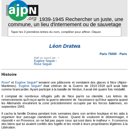
1939-1945 Rechercher un juste, une
commune, un lieu d'internement ou de sauvetage
Texte pour
ecartement
Texte pour
Léon Dratwa
ecartement lateral
lateral
Paris 75000
-
Paris
-
Aidé ou sauvé par :
Eugène Seguin
-
Rose Seguin
Histoire
Rose
* et
Eugène Seguin
* tenaient une pâtisserie et vendaient des glaces à Nice (Alpes-
Maritimes).
Eugène Seguin
* était vétéran de la Guerre de 1914-1918 qu’il avait faite
comme brancardier. Ayant participé à la bataille de Verdun, il avait été quatre fois médaillé.
Il comptait de nombreux réfugiés juifs de Nice parmi sa clientèle. Les lettres de
remerciements qu’il reçut après la guerre attestent de l’assistance qu’il leur apporta quand
les Allemands envahirent la zone précédemment occupée par les forces italiennes, en
septembre 1943.
Il cacha la famille Dratwa pendant trois semaines dans son arrière boutique et les aida à
organiser leur passage clandestin en Suisse. Quand ils voulurent le dédommager, il
répondit « en Provence, on ne fait pas payer ceux qui sont dans le malheur ». Il conserva
des biens que lui avaient confiés des fugitifs et les rendit à leurs propriétaires légitimes à la
Libération.