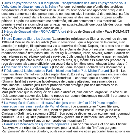
1
Juifs en psychiatrie sous l'Occupation. L'hospitalisation des Juifs en psychiatrie sous
Vichy dans le département de la Seine
(Par une recherche approfondie des archives
hospitalières et départementales de la Seine, l'auteur opère une approche critique des
dossiers concernant des personnes de confession juive internées à titre médical, parfois
simplement préventif dans le contexte des risques et des suspicions propres à cette
période. La pénurie alimentaire est confirmée, influant nettement sur la morbidité. Ce
premier travail sera complété par un examen aussi exhaustif que possible des documents
conservés pour amener une conclusion. )
2
Héros de Goussainville - ROMANET André
(Héros de Goussainville - Page ROMANET
André )
3
Notre Dame de Sion : les Justes
(La première religieuse de Sion à recevoir ce titre en
1989 est Denise Paulin-Aguadich (Soeur Joséphine), qui, à l’époque de la guerre, était
ancelle (en religion, fille qui voue sa vie au service de Dieu). Depuis, six autres sœurs de
la congrégation, ainsi qu’un religieux de Notre-Dame de Sion ont reçu la même marque de
reconnaissance à titre posthume. Ils ont agi à Grenoble, Paris, Anvers, Rome. L’action de
ces religieuses et religieux qui ont sauvé des Juifs pendant la deuxième guerre mondiale
mérite de ne pas être oubliée. Et il y en a d’autres, qui, même s’ils n’ont pas (encore ?)
reçu de reconnaissance officielle, ont œuvré dans le même sens, chacun à leur place. )
4
L'histoire des Van Cleef et Arpels
(Blog de Jean-Jacques Richard, très documenté. )
5
Résistance à la Mosquée de Paris : histoire ou fiction ? de Michel Renard
(Le film Les
hommes libres d'Ismël Ferroukhi (septembre 2011) est sympathique mais entretient des
rapports assez lointains avec la vérité historique. Il est exact que le chanteur Selim
(Simon) Halali fut sauvé par la délivrance de papiers attestant faussement de sa
musulmanité. D'autres juifs furent probablement protégés par des membres de la
Mosquée dans des conditions identiques.
Mais prétendre que la Mosquée de Paris a abrité et, plus encore, organisé un réseau de
résistance pour sauver des juifs, ne repose sur aucun témoignage recueilli ni sur aucune
archive réelle. Cela relève de l'imaginaire. )
6
La Mosquée de Paris a-t-elle sauvé des juifs entre 1940 et 1944 ? une enquête
généreuse mais sans résultat de Michel Renard
(Le journaliste au
Figaro littéraire
,
Mohammed Aïssaoui, né en 1947, vient de publier un livre intitulé L’Étoile jaune et le
Croissant (Gallimard, septembre 2012). Son point de départ est un étonnement : pourquoi
parmi les 23 000 «justes parmi les nations» gravés sur le mémorial Yad Vashem, à
Jérusalem, ne figure-t-il aucun nom arabe ou musulman ? )
7
Paroles et Mémoires des quartiers populaires.
(Jacob Szmulewicz et son ami Étienne
Raczymow ont répondu à des interviews pour la réalisation du film "Les garçons
Ramponeau" de Patrice Spadoni, ou ils racontent leur vie et en particulier leurs actions en