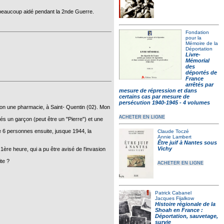
 a beaucoup aidé pendant la 2nde Guerre.
Fondation
pour la
Mémoire de la
Déportation
Livre-
Mémorial
des
déportés de
France
arrêtés par
mesure de répression et dans
certains cas par mesure de
persécution 1940-1945 - 4 volumes
 non une pharmacie, à Saint- Quentin (02). Mon
ACHETER EN LIGNE
bés un garçon (peut être un "Pierre") et une
 de 6 personnes ensuite, jusque 1944, la
Claude Toczé
Annie Lambert
Être juif à Nantes sous
Vichy
1ère heure, qui a pu être avisé de l'invasion
te ?
ACHETER EN LIGNE
Patrick Cabanel
Jacques Fijalkow
Histoire régionale de la
Shoah en France :
Déportation, sauvetage,
survie