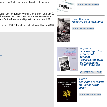
stance en Sud Touraine et Nord de la Vienne.
ACHETER EN LIGNE
is son enfance. Viendra ensuite l'exil après
pulsé en mai 1940 vers les camps d'internement du
Pierre Copernik
ransféré à Nexon et déporté par la convoi 27.
Abcdaire de la résistance
raël en 1947. Il est décédé durant l'hiver 2018,
ACHETER EN LIGNE
Katy Hazan
Le sauvetage des
s
.
enfants juifs
re]
pendant
l'Occupation, dans
les maisons de
l'OSE 1938-1945
ACHETER EN LIGNE
AACCE
Les Juifs ont résisté
en France (1940-
1945)
ACHETER EN LIGNE