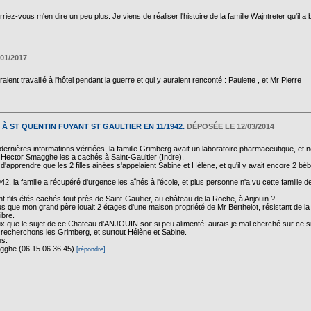
riez-vous m'en dire un peu plus. Je viens de réaliser l'histoire de la famille Wajntreter qu'il
01/2017
nt travaillé à l'hôtel pendant la guerre et qui y auraient renconté : Paulette , et Mr Pierre
À ST QUENTIN FUYANT ST GAULTIER EN 11/1942.
DÉPOSÉE LE 12/03/2014
ernières informations vérifiées, la famille Grimberg avait un laboratoire pharmaceutique, et
Hector Smagghe les a cachés à Saint-Gaultier (Indre).
 d'apprendre que les 2 filles ainées s'appelaient Sabine et Hélène, et qu'il y avait encore 2 bé
1942, la famille a récupéré d'urgence les aînés à l'école, et plus personne n'a vu cette famille
nt t'ils étés cachés tout près de Saint-Gaultier, au château de la Roche, à Anjouin ?
us que mon grand père louait 2 étages d'une maison propriété de Mr Berthelot, résistant de la 
ibre.
eux que le sujet de ce Chateau d'ANJOUIN soit si peu alimenté: aurais je mal cherché sur ce si
recherchons les Grimberg, et surtout Hélène et Sabine.
us.
ghe (06 15 06 36 45)
[répondre]