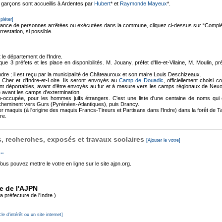
garçons sont accueillis à Ardentes par
Hubert
* et
Raymonde Mayeux
*.
pléter]
sance de personnes arrêtées ou exécutées dans la commune, cliquez ci-dessus sur “Complét
rrestation, si possible.
le département de l'Indre.
3 préfets et les place en disponibilités. M. Jouany, préfet d'Ille-et-Vilaine, M. Moulin, pré
ndre ; il est reçu par la municipalité de Châteauroux et son maire Louis Deschizeaux.
u Cher et d'Indre-et-Loire. Ils seront envoyés au
Camp de Douadic
, officiellement choisi
sont déportables, avant d'être envoyés au fur et à mesure vers les camps régionaux de Nex
e avant les camps d'extermination.
-occupée, pour les hommes juifs étrangers. C'est une liste d'une centaine de noms qui
cheminent vers Gurs (Pyrénées-Atlantiques), puis Drancy.
er maquis (à l'origine des maquis Francs-Tireurs et Partisans dans l'Indre) dans la forêt de Ta
re.
 recherches, exposés et travaux scolaires
[Ajouter le votre]
s…
s pouvez mettre le votre en ligne sur le site ajpn.org.
te de l'AJPN
a préfecture de l'Indre )
cle d'intérêt ou un site internet]