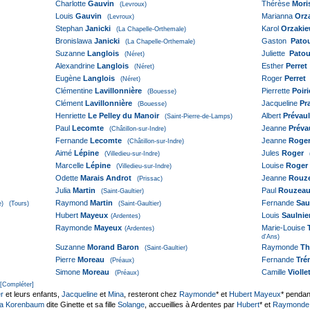
Charlotte
Gauvin
Thérèse
Mori
(Levroux)
Louis
Gauvin
Marianna
Orza
(Levroux)
Stephan
Janicki
Karol
Orzakie
(La Chapelle-Orthemale)
Bronislawa
Janicki
Gaston
Pato
(La Chapelle-Orthemale)
Suzanne
Langlois
Juliette
Pato
(Néret)
Alexandrine
Langlois
Esther
Perret
(Néret)
Eugène
Langlois
Roger
Perret
(Néret)
Clémentine
Lavillonnière
Pierrette
Poiri
(Bouesse)
Clément
Lavillonnière
Jacqueline
Pra
(Bouesse)
Henriette
Le Pelley du Manoir
Albert
Prévaul
(Saint-Pierre-de-Lamps)
Paul
Lecomte
Jeanne
Préva
(Châtillon-sur-Indre)
Fernande
Lecomte
Jeanne
Roge
(Châtillon-sur-Indre)
Aimé
Lépine
Jules
Roger
(Villedieu-sur-Indre)
Marcelle
Lépine
Louise
Roger
(Villedieu-sur-Indre)
Odette
Marais Androt
Jeanne
Rouz
(Prissac)
Julia
Martin
Paul
Rouzea
(Saint-Gaultier)
Raymond
Martin
Fernande
Saul
e)
(Tours)
(Saint-Gaultier)
Hubert
Mayeux
Louis
Saulnie
(Ardentes)
Raymonde
Mayeux
Marie-Louise
T
(Ardentes)
d'Ans)
Suzanne
Morand Baron
Raymonde
Th
(Saint-Gaultier)
Pierre
Moreau
Fernande
Tré
(Préaux)
Simone
Moreau
Camille
Violle
(Préaux)
[Compléter]
r
et leurs enfants,
Jacqueline
et
Mina
, resteront chez
Raymonde
* et
Hubert Mayeux
* pendan
a Korenbaum
dite Ginette et sa fille
Solange
, accueillies à Ardentes par
Hubert
* et
Raymonde