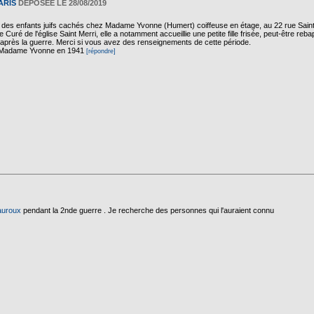
ARIS
DÉPOSÉE LE 28/08/2019
des enfants juifs cachés chez Madame Yvonne (Humert) coiffeuse en étage, au 22 rue Saint-
 Curé de l'église Saint Merri, elle a notamment accueillie une petite fille frisée, peut-être reb
e après la guerre. Merci si vous avez des renseignements de cette période.
 Madame Yvonne en 1941
[répondre]
auroux
pendant la 2nde guerre . Je recherche des personnes qui l'auraient connu