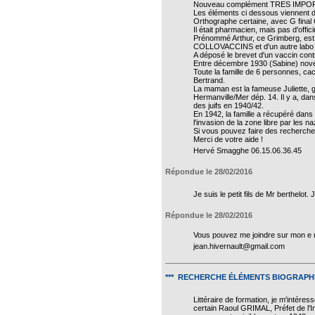
Nouveau complément TRES IMPORTANT
Les éléments ci dessous viennent 
Orthographe certaine, avec G fin
Il était pharmacien, mais pas d'offic
Prénommé Arthur, ce Grimberg, est n
COLLOVACCINS et d'un autre labo 
A déposé le brevet d'un vaccin cont
Entre décembre 1930 (Sabine) novem
Toute la famille de 6 personnes, cac
Bertrand.
La maman est la fameuse Juliette, 
Hermanville/Mer dép. 14. Il y a, dans
des juifs en 1940/42.
En 1942, la famille a récupéré dans l
l'invasion de la zone libre par les na
Si vous pouvez faire des recherches 
Merci de votre aide !
Hervé Smagghe 06.15.06.36.45
Répondue le 28/02/2016
Je suis le petit fils de Mr berthel
Répondue le 28/02/2016
Vous pouvez me joindre sur mon e m
jean.hivernault@gmail.com
*** RECHERCHE ÉLÉMENTS BIOGRAP
Littéraire de formation, je m'intéres
certain Raoul GRIMAL, Préfet de l'I