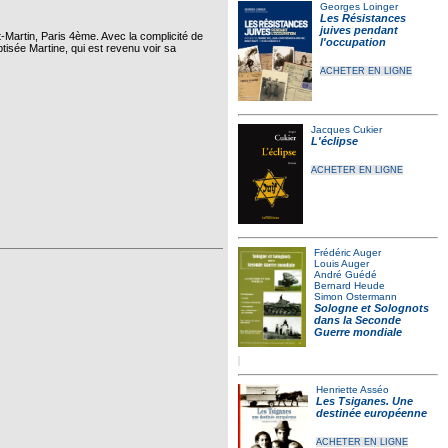
Georges Loinger
Les Résistances
juives pendant
Martin, Paris 4ème. Avec la complicité de
l'occupation
aptisée Martine, qui est revenu voir sa
ACHETER EN LIGNE
Jacques Cukier
L'éclipse
ACHETER EN LIGNE
Frédéric Auger
Louis Auger
André Guédé
Bernard Heude
Simon Ostermann
Sologne et Solognots
dans la Seconde
Guerre mondiale
Henriette Asséo
Les Tsiganes. Une
destinée européenne
ACHETER EN LIGNE