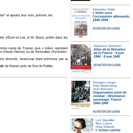
Sébastien Dallot
L'Indre sous
er” et ajoutez leur nom, prénom, les
l'occupation allemande,
1940-1944
ACHETER EN LIGNE
fet d'Eure-et-Loir, et M. Morel, préfet dans les
Stéphane Simonnet
 comme camp de Transit, puis « triées »pendant
Atlas de la libération
on (Haute-Vienne) ou de Rivesaltes (Pyrénées-
de la France : 6 juin
1944 - 8 mai 1945
 est dressée, beaucoup étant prévenus par la
ACHETER EN LIGNE
ille de Ruines près de Dun-le-Poëlier.
Georges Loinger
Frida Wattenberg
Jean Brauman
Organisation juive de
combat : Résistance-
sauvetage. France
1940-1945
ACHETER EN LIGNE
Loïc Dauvillier
Marc Lizano
Greg Salsedo
L'enfant cachée