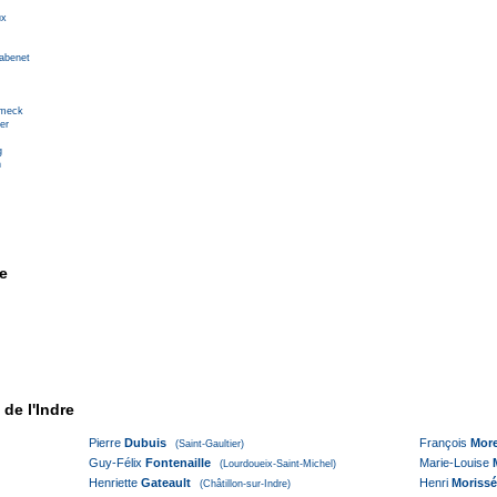
ux
abenet
rmeck
er
g
n
re
de l'Indre
Pierre
Dubuis
François
Mor
(Saint-Gaultier)
Guy-Félix
Fontenaille
Marie-Louise
M
(Lourdoueix-Saint-Michel)
Henriette
Gateault
Henri
Morissé
(Châtillon-sur-Indre)