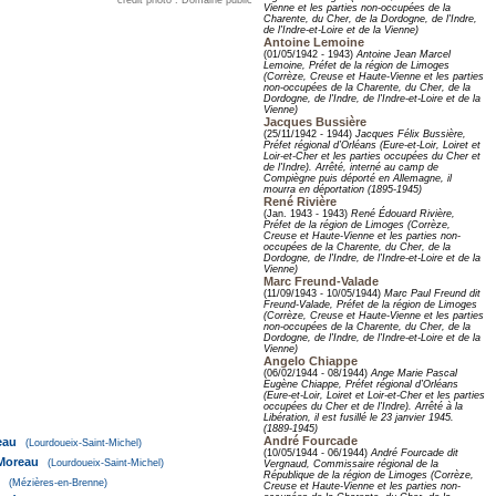
Vienne et les parties non-occupées de la
Charente, du Cher, de la Dordogne, de l'Indre,
de l'Indre-et-Loire et de la Vienne)
Antoine Lemoine
(01/05/1942 - 1943)
Antoine Jean Marcel
Lemoine, Préfet de la région de Limoges
(Corrèze, Creuse et Haute-Vienne et les parties
non-occupées de la Charente, du Cher, de la
Dordogne, de l'Indre, de l'Indre-et-Loire et de la
Vienne)
Jacques Bussière
(25/11/1942 - 1944)
Jacques Félix Bussière,
Préfet régional d’Orléans (Eure-et-Loir, Loiret et
Loir-et-Cher et les parties occupées du Cher et
de l'Indre). Arrêté, interné au camp de
Compiègne puis déporté en Allemagne, il
mourra en déportation (1895-1945)
René Rivière
(Jan. 1943 - 1943)
René Édouard Rivière,
Préfet de la région de Limoges (Corrèze,
Creuse et Haute-Vienne et les parties non-
occupées de la Charente, du Cher, de la
Dordogne, de l'Indre, de l'Indre-et-Loire et de la
Vienne)
Marc Freund-Valade
(11/09/1943 - 10/05/1944)
Marc Paul Freund dit
Freund-Valade, Préfet de la région de Limoges
(Corrèze, Creuse et Haute-Vienne et les parties
non-occupées de la Charente, du Cher, de la
Dordogne, de l'Indre, de l'Indre-et-Loire et de la
Vienne)
Angelo Chiappe
(06/02/1944 - 08/1944)
Ange Marie Pascal
Eugène Chiappe, Préfet régional d’Orléans
(Eure-et-Loir, Loiret et Loir-et-Cher et les parties
occupées du Cher et de l'Indre). Arrêté à la
Libération, il est fusillé le 23 janvier 1945.
(1889-1945)
André Fourcade
eau
(Lourdoueix-Saint-Michel)
(10/05/1944 - 06/1944)
André Fourcade dit
oreau
(Lourdoueix-Saint-Michel)
Vergnaud, Commissaire régional de la
République de la région de Limoges (Corrèze,
(Mézières-en-Brenne)
Creuse et Haute-Vienne et les parties non-