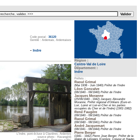
Texte pour ecartement lateral
Code postal :
36120
Gentilé : Ardentais, Ardentaises
-
Indre
Région :
Centre-Val de Loire
Département :
Indre
Préfets :
Raoul Grimal
(Mai 1938 - Juin 1940)
Préfet de l'Indre
Léon Gonzalve
(06/1940 - 09/1940)
Préfet de l'Indre
Jacques Moranne
(25/06/1940 - 1942)
Jacques Alexandre
Moranne, Préfet régional d’Orléans (Eure-et-
Loir, Loiret et Loir-et-Cher et les parties
occupées du Cher et de l'Indre) (1901-1982)
René Faugère
(09/1940 - 09/1940)
Préfet de l'Indre
Raoul Grimal
(09/1940 - 08/1941)
Préfet de l'Indre
André Jacquemart
(08/1941 - 08/1944)
Préfet de l'Indre
Pierre Berger
L'Indre, pont-écluse à Clavières, Ardentes
(1941 - 1942)
Pierre Jean Berger, Préfet de la
source photo : Havang(nl)
région de Limoges (Corrèze, Creuse et Haute-
crédit photo : Domaine public