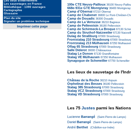
Les lieux d'internement
Les sauvetages en France
100e CTE Neuvy-Pailloux
36100
Neuvy-Paillo
Bibliothèque : 1390 ouvrages
668e-931e GTE Montgivray
36400
Montgivray
Cartographie
Camp d'Obernai
67210
Obernai
Glossaire
Camp de Chabenet
36800
Le Pont-Chrétien-Ch
Plan du site
Camp de Douadic
36300
Douadic
Signaler un problème technique
Camp de La Vernusse
36210
Bagneux
Camp de Pellevoisin
36180
Pellevoisin
Imprimer cette page
Camp de Schirmeck-La Broque
67130
Schi
Camp du Struthof-Natzweiler
67130
Natzwill
Dulag de Straßburg
67000
Strasbourg
Frontstalag 210 Strasbourg
67000
Strasbour
Frontstalag 213 Mülhausen
67350
Mulhause
Oflag 65 Strasbourg
67000
Strasbourg
Salle Diderot
36000
Châteauroux
Stalag Le Donon
67130
Grandfontaine
Stalag VE Mülhausen
67350
Mulhausen
Synagogue de Scherwiller
67750
Scherwiller
Les lieux de sauvetage de l'Ind
Château de la Roche
36210
Anjouin
Orphelinat des Besses
36180
Pellevoisin
Stalag 385 Strasbourg
67000
Strasbourg
Stalag VCZ Strasbourg
67000
Strasbourg
Stalag VD Strasbourg
67000
Strasbourg
Les 75
Justes
parmi les Nations 
Lucienne
Barrangé
(Saint-Pierre-de-Lamps)
Daniel
Barrangé
(Saint-Pierre-de-Lamps)
André
Berthet
(Châtillon-sur-Indre)