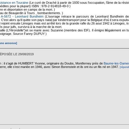
istance en Touraine
(Le curé de Draché à partir de 1930 sous l'occupation, l'âme de la rési
nédites pour la plupart) ISBN : 978-2-914818-49-0 )
re et déportation en camps de la mort. )
au de Beaujardin à Tours , bombardements. )
 A-5672 - Leonhard Bundheim
(L'ouvrage retrace le parcours de Leonhard Bundheim depu
. C'est alors qu'il quitte son pays natal par kindertransport pour la Belgique d'où il sera ex
il rejoint ensuite Limoges mais est arrêté lors de la grande rafle du 26 aout 1942 à Limoges, t
s pour juifs, survivra à la marche de la mort.
aille (L'Hirondelle")et se marie avec Suzanne (membre des EIF). Il émigre illégalement en Is
témoignage. Source Fanny DUPUY )
une annonce]
ÉPOSÉE LE 29/08/2019
on : il s'agit de HUMBERT Yvonne, originaire du Doubs, Montferney près de
Baume-les-Dame
erre, elle s'est mariée en 1946, avec Simon Borenstein et ils ont eu un fils né en 1947.
[répond