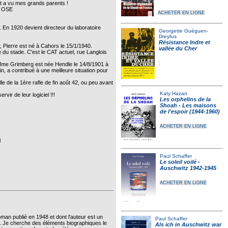
t a vu mes grands parents !
e OSE
ACHETER EN LIGNE
 En 1920 devient directeur du laboratoire
Georgette Guéguen-
Dreyfus
Résistance Indre et
 Pierre est né à Cahors le 15/1/1940.
vallée du Cher
 du stade. C'est le CAT actuel, rue Langlois
 Mme Grimberg est née Hendle le 14/8/1901 à
in, a contribué à une meilleure situation pour
lle de la 1ère rafle de fin août 42, ou peu avant
Katy Hazan
ir de leur logiciel !!!
Les orphelins de la
Shoah - Les maisons
de l'espoir (1944-1960)
ACHETER EN LIGNE
l
Paul Schaffer
Le soleil voilé -
Auschwitz 1942-1945
ACHETER EN LIGNE
roman publié en 1948 et dont l'auteur est un
Paul Schaffer
s. Je cherche des éléments biographiques le
Als ich in Auschwitz war