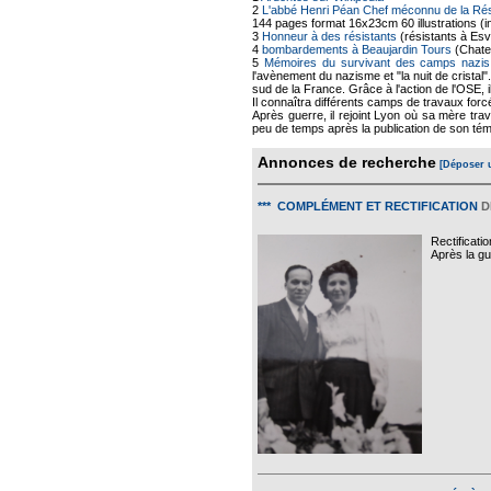
2
L'abbé Henri Péan Chef méconnu de la Rés
144 pages format 16x23cm 60 illustrations (i
3
Honneur à des résistants
(résistants à Esv
4
bombardements à Beaujardin Tours
(Chate
5
Mémoires du survivant des camps nazis
l'avènement du nazisme et "la nuit de cristal"
sud de la France. Grâce à l'action de l'OSE, 
Il connaîtra différents camps de travaux forcé
Après guerre, il rejoint Lyon où sa mère trav
peu de temps après la publication de son 
Annonces de recherche
[Déposer 
*** COMPLÉMENT ET RECTIFICATION
D
Rectificati
Après la gu