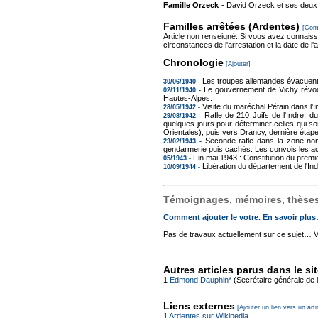
Famille Orzeck
- David Orzeck et ses deux 
Familles arrêtées (Ardentes)
[Com
Article non renseigné. Si vous avez connais
circonstances de l'arrestation et la date de l'a
Chronologie
[Ajouter]
Les troupes allemandes évacuent 
30/06/1940 -
Le gouvernement de Vichy révoque 
02/11/1940 -
Hautes-Alpes.
Visite du maréchal Pétain dans l'I
28/05/1942 -
Rafle de 210 Juifs de l'Indre, d
29/08/1942 -
quelques jours pour déterminer celles qui 
Orientales), puis vers Drancy, dernière étap
Seconde rafle dans la zone non
23/02/1943 -
gendarmerie puis cachés. Les convois les a
Fin mai 1943 : Constitution du premi
05/1943 -
Libération du département de l'Ind
10/09/1944 -
Témoignages, mémoires, thèses,
Comment ajouter le votre. En savoir plu
Pas de travaux actuellement sur ce sujet… Vou
Autres articles parus dans le si
1
Edmond Dauphin*
(Secrétaire générale de l
Liens externes
[Ajouter un lien vers un arti
1
Ardentes sur Wikipedia