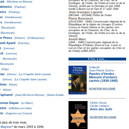
occupées de la Charente, du Cher, de la
ssé
(Mézières-en-Brenne)
Dordogne, de l'Indre, de l'Indre-et-Loire et de la
Vienne), arrêté par la Gestapo en juin 1944,
kiewicz
(Paulnay)
fusillé à Buzet-sur-le-Tarn le 17 août 1944
wicz
Jean-Georges Laporte
(Paulnay)
(08/1944 - 03/1946)
Préfet de l'Indre
ux
(Vendœuvres)
Pierre Boursicot
(23/10/1944 - 1946)
Commissaire régional de la
ux
(Vendœuvres)
République de la région de Limoges (Corrèze,
Creuse et Haute-Vienne et les parties non-
(Buzançais)
occupées de la Charente, du Cher, de la
(Buzançais)
Dordogne, de l'Indre, de l'Indre-et-Loire et de la
Vienne)
er Prous
(Poitiers)
(Châteauroux)
André Mars
(1944 - 1946)
Commissaire régional de la
ndi Apard
(Oulches)
République d’Orléans (Eure-et-Loir, Loiret et
t
Loir-et-Cher et les parties occupées du Cher et
(Levroux)
de l'Indre) (1896-1957)
ult
(Levroux)
r
(Buzançais)
À lire, à voir…
(Buzançais)
Collectif
(Argy)
Jean-Pierre Guéno
Paroles d'étoiles -
eau
(Giroux)
(La Chapelle-Saint-Laurian)
Mémoire d'enfants
u
(Giroux)
(La Chapelle-Saint-Laurian)
cachés (1939-1945)
nier
(Néret)
ACHETER EN LIGNE
r
(Néret)
aphanel
(Saint-Michel-en-Brenne)
(Sainte-Eulalie-
omas Dayan
Cédric Gruat
(Le Blanc)
Cécile Leblanc
mine
(Villedieu-sur-Indre)
Amis des Juifs
tte
(Argenton-sur-Creuse)
ACHETER EN LIGNE
t plus de trois mois.
 Mayeux
* de mars 1943 à 1946.