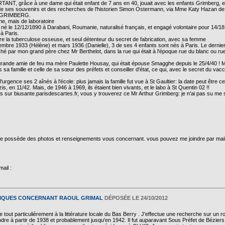
, grâce à une dame qui était enfant de 7 ans en 40, jouait avec les enfants Grimberg, e
de ses souvenirs et des recherches de l'historien Simon Ostermann, via Mme Katy Hazan d
al GRIMBERG.
ine, mais de laboratoire
é le 12/12/1890 à Darabani, Roumanie, naturalisé français, et engagé volontaire pour 14/18.
à Paris.
re la tuberculose osseuse, et seul détenteur du secret de fabrication, avec sa femme
bre 1933 (Hélène) et mars 1936 (Danielle), 3 de ses 4 enfants sont nés à Paris. Le dernier,
hé par mon grand père chez Mr Berthelot, dans la rue qui était à l'époque rue du blanc ou rue
grande amie de feu ma mère Paulette Housay, qui était épouse Smagghe depuis le 25/4/40 !
 sa famille et celle de sa sœur des préfets et conseiller d'état, ce qui, avec le secret du vacc
'urgence ses 2 aînés à l'école: plus jamais la famille fut vue à St Gaultier: la date peut être ce
zis, en 11/42. Mais, de 1946 à 1969, ils étaient bien vivants, et le labo à St Quentin 02 !!
sur biusante.parisdescartes.fr, vous y trouverez ce Mr Arthur Grimberg: je n'ai pas su me serv
ot. Je possède des photos et renseignements vous concernant. vous pouvez me joindre par mai
ail :
HIQUES CONCERNANT RAOUL GRIMAL
DÉPOSÉE LE 24/10/2012
se tout particulièrement à la littérature locale du Bas Berry . J'effectue une recherche sur un 
ndre à partir de 1938 et probablement jusqu'en 1942. Il fut auparavant Sous Préfet de Bézier