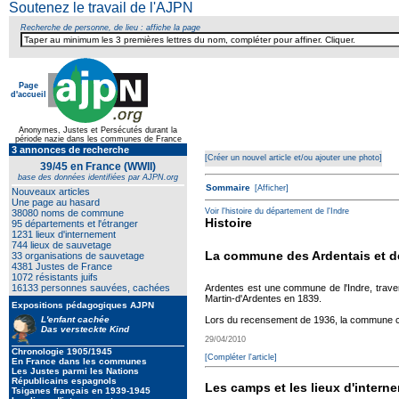
Soutenez le travail de l'AJPN
Recherche de personne, de lieu : affiche la page
Page
d'accueil
Anonymes, Justes et Persécutés durant la
période nazie dans les communes de France
Texte pour ecartement later
3 annonces de recherche
[Créer un nouvel article et/ou ajouter une photo]
39/45 en France (WWII)
base des données identifiées par AJPN.org
Sommaire
[Afficher]
Nouveaux articles
Une page au hasard
Voir l'histoire du département de l'Indre
38080 noms de commune
Histoire
95 départements et l'étranger
1231 lieux d'internement
744 lieux de sauvetage
La commune des Ardentais et d
33 organisations de sauvetage
4381 Justes de France
1072 résistants juifs
Ardentes est une commune de l'Indre, travers
16133 personnes sauvées, cachées
Martin-d'Ardentes en 1839.
Expositions pédagogiques AJPN
Lors du recensement de 1936, la commune co
L'enfant cachée
Das versteckte Kind
29/04/2010
Chronologie 1905/1945
[Compléter l'article]
En France dans les communes
Les Justes parmi les Nations
Républicains espagnols
Les camps et les lieux d'interne
Tsiganes français en 1939-1945