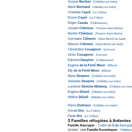
Yvonne
Berthet
(Châtillon-sur-Indre)
Marie
Bertrand
(Villedieu-sur-Indre)
Charlotte
Cayré
(La Châtre)
Ernest
Cayré
(La Châtre)
Roger
Cazala
(Châteauroux)
Joseph
Chérioux
(Tournon-Saint-Martin)
Marthe
Chérioux
(Tournon-Saint-Martin)
Germaine
Clément
(Saint-Benoît-du-Sault)
Maurice
Clément
(Saint-Benoît-du-Sault)
Clémentine
Couagnon
(Levroux)
Victor
Couagnon
(Levroux)
Edmond
Dauphin
(Châteauroux)
Eugène
de la Ferté Meun
(Mâron)
Elly
de la Ferté Meun
(Mâron)
Marie
Despres
(Châtillon-sur-Indre)
Stanislas
Despres
(Châtillon-sur-Indre)
Lucienne
Detiche Wisberg
(Châtillon-sur-Indr
Eugène
Désiré
(Villedieu-sur-Indre)
Hélène
Désiré
(Villedieu-sur-Indre)
Pierre
Doliveux
(Châtillon-sur-Indre)
Gérald
Dru
(La Châtre)
Paule
Dru
(La Châtre)
3 Familles réfugiées à Ardentes
Famille Kancyper
-
Chaïm
et
Rojla Kancype
Famille Korenbaum
-
Hadass
03/1943 / 1946