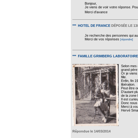
Bonjour,
Je viens de voir votre réponse. Pour
Merci d'avance
*** HOTEL DE FRANCE
DÉPOSÉE LE 13/
Je recherche des personnes qui auraie
Merci de vos réponses
[répondre]
*** FAMILLE GRIMBERG LABORATOIRE 
Selon mes d
grand père 
Or je viens
fille.
Enfin, fin 
libération.
Peut être o
D'autant pl
de la zone l
Il est curi
Donc nous 
Merci à vo
Hervé Smag
Répondue le 14/03/2014