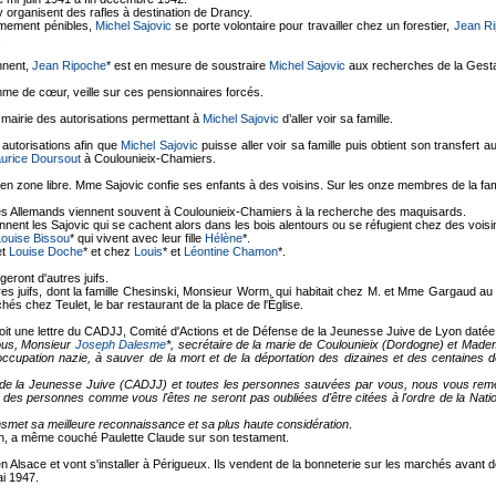
 y organisent des rafles à destination de Drancy.
êmement pénibles,
Michel Sajovic
se porte volontaire pour travailler chez un forestier,
Jean R
.
ennent,
Jean Ripoche
* est en mesure de soustraire
Michel Sajovic
aux recherches de la Gest
emme de cœur, veille sur ces pensionnaires forcés.
a mairie des autorisations permettant à
Michel Sajovic
d’aller voir sa famille.
 autorisations afin que
Michel Sajovic
puisse aller voir sa famille puis obtient son transfer
urice Doursout
à Coulounieix-Chamiers.
lés en zone libre. Mme Sajovic confie ses enfants à des voisins. Sur les onze membres de la f
 les Allemands viennent souvent à Coulounieix-Chamiers à la recherche des maquisards.
ennent les Sajovic qui se cachent alors dans les bois alentours ou se réfugient chez des vois
Louise Bissou
* qui vivent avec leur fille
Hélène
*.
et
Louise Doche
* et chez
Louis
* et
Léontine Chamon
*.
eront d'autres juifs.
s juifs, dont la famille Chesinski, Monsieur Worm, qui habitait chez M. et Mme Gargaud au l
s chez Teulet, le bar restaurant de la place de l'Église.
çoit une lettre du CADJJ, Comité d'Actions et de Défense de la Jeunesse Juive de Lyon datée
vous, Monsieur
Joseph Dalesme
*, secrétaire de la marie de Coulounieix (Dordogne) et Madem
occupation nazie, à sauver de la mort et de la déportation des dizaines et des centaines d
de la Jeunesse Juive (CADJJ) et toutes les personnes sauvées par vous, nous vous reme
e des personnes comme vous l'êtes ne seront pas oubliées d'être citées à l'ordre de la Nat
smet sa meilleure reconnaissance et sa plus haute considération
.
n, a même couché Paulette Claude sur son testament.
en Alsace et vont s'installer à Périgueux. Ils vendent de la bonneterie sur les marchés avant 
ai 1947.