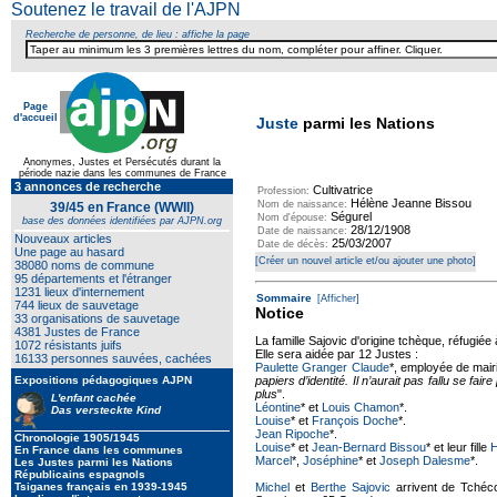
Soutenez le travail de l'AJPN
Recherche de personne, de lieu : affiche la page
Page
d'accueil
Juste
parmi les Nations
Anonymes, Justes et Persécutés durant la
période nazie dans les communes de France
3 annonces de recherche
Cultivatrice
Profession:
Hélène Jeanne Bissou
Nom de naissance:
39/45 en France (WWII)
Ségurel
Nom d'épouse:
base des données identifiées par AJPN.org
28/12/1908
Date de naissance:
Nouveaux articles
25/03/2007
Date de décès:
Une page au hasard
[Créer un nouvel article et/ou ajouter une photo]
38080 noms de commune
95 départements et l'étranger
1231 lieux d'internement
Sommaire
[Afficher]
744 lieux de sauvetage
Notice
33 organisations de sauvetage
4381 Justes de France
La famille Sajovic d'origine tchèque, réfugiée
1072 résistants juifs
Elle sera aidée par 12 Justes :
16133 personnes sauvées, cachées
Paulette Granger Claude
*, employée de mairi
Expositions pédagogiques AJPN
papiers d’identité. Il n’aurait pas fallu se fair
plus
".
L'enfant cachée
Léontine
* et
Louis Chamon
*.
Das versteckte Kind
Louise
* et
François Doche
*.
Jean Ripoche
*.
Chronologie 1905/1945
Louise
* et
Jean-Bernard Bissou
* et leur fille
H
En France dans les communes
Marcel
*,
Joséphine
* et
Joseph Dalesme
*.
Les Justes parmi les Nations
Républicains espagnols
Tsiganes français en 1939-1945
Michel
et
Berthe Sajovic
arrivent de Tchéc