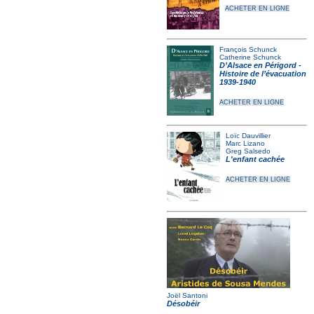
ACHETER EN LIGNE
François Schunck
Catherine Schunck
D’Alsace en Périgord -
Histoire de l’évacuation
1939-1940
ACHETER EN LIGNE
Loïc Dauvillier
Marc Lizano
Greg Salsedo
L'enfant cachée
ACHETER EN LIGNE
Joël Santoni
Désobéir