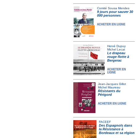
Comité Sousa Mendes
9 jours pour sauver 30
000 personnes
ACHETER EN LIGNE
Hervé Dupuy
Michel Lecat
Le drapeau
rouge flotte à
Bergerac
ACHETER EN
LIGNE
Jean-Jacques Gillot
Michel Maureau
Résistants du
Périgord
ACHETER EN LIGNE
FACEEF
Des Espagnols dans
la Résistance à
Bordeaux et sa région