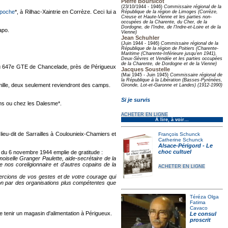
Pierre Boursicot
(23/10/1944 - 1946)
Commissaire régional de la
ipoche
*, à Rilhac-Xaintrie en Corrèze. Ceci lui a
République de la région de Limoges (Corrèze,
Creuse et Haute-Vienne et les parties non-
occupées de la Charente, du Cher, de la
Dordogne, de l'Indre, de l'Indre-et-Loire et de la
apo.
Vienne)
Jean Schuhler
(Juin 1944 - 1946)
Commissaire régional de la
République de la région de Poitiers (Charente-
Maritime (Charente-Inférieure jusqu'en 1941),
Deux-Sèvres et Vendée et les parties occupées
de la Charente, de Dordogne et de la Vienne)
t au 647e GTE de Chancelade, près de Périgueux
Jacques Soustelle
(Mai 1945 - Juin 1945)
Commissaire régional de
la République à la Libération (Basses-Pyrénées,
amille, deux seulement reviendront des camps.
Gironde, Lot-et-Garonne et Landes) (1912-1990)
Si je survis
ins ou chez les Dalesme*.
ACHETER EN LIGNE
À lire, à voir…
ieu-dit de Sarrailles à Coulounieix-Chamiers et
François Schunck
Catherine Schunck
Alsace-Périgord - Le
choc cultuel
 du 6 novembre 1944 emplie de gratitude :
oiselle Granger Paulette, aide-secrétaire de la
e nos coreligionnaire et d'autres copains de la
ACHETER EN LIGNE
rcions de vos gestes et de votre courage qui
ion par des organisations plus compétentes que
Téréza Olga
Fatima
Cavaco
de tenir un magasin d'alimentation à Périgueux.
Le consul
proscrit