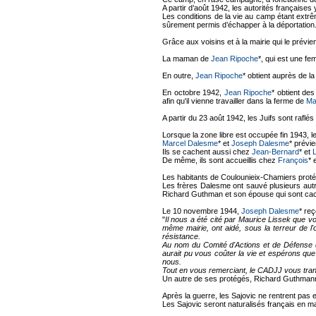
A partir d’août 1942, les autorités françaises
Les conditions de la vie au camp étant extr
sûrement permis d’échapper à la déportation
Grâce aux voisins et à la mairie qui le prévi
La maman de
Jean Ripoche
*, qui est une f
En outre,
Jean Ripoche
* obtient auprès de l
En octobre 1942,
Jean Ripoche
* obtient des
afin qu'il vienne travailler dans la ferme de
Ma
A partir du 23 août 1942, les Juifs sont raf
Lorsque la zone libre est occupée fin 1943,
Marcel Dalesme
* et
Joseph Dalesme
* prévi
Ils se cachent aussi chez
Jean-Bernard
* et
De même, ils sont accueillis chez
François
* 
Les habitants de Coulounieix-Chamiers protég
Les frères Dalesme ont sauvé plusieurs autre
Richard Guthman et son épouse qui sont caché
Le 10 novembre 1944,
Joseph Dalesme
* re
"
Il nous a été cité par Maurice Lissek que 
même mairie, ont aidé, sous la terreur de l'
résistance.
Au nom du Comité d'Actions et de Défense 
aurait pu vous coûter la vie et espérons qu
nous.
Tout en vous remerciant, le CADJJ vous tran
Un autre de ses protégés, Richard Guthman
Après la guerre, les Sajovic ne rentrent pas 
Les Sajovic seront naturalisés français en m