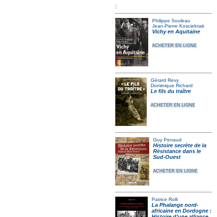
Philippe Souleau
Jean-Pierre Koscielniak
Vichy en Aquitaine
ACHETER EN LIGNE
Gérard Revy
Dominique Richard
Le fils du traître
ACHETER EN LIGNE
Guy Penaud
Histoire secrète de la
Résistance dans le
Sud-Ouest
ACHETER EN LIGNE
Patrice Rolli
La Phalange nord-
africaine en Dordogne :
Histoire d’une alliance