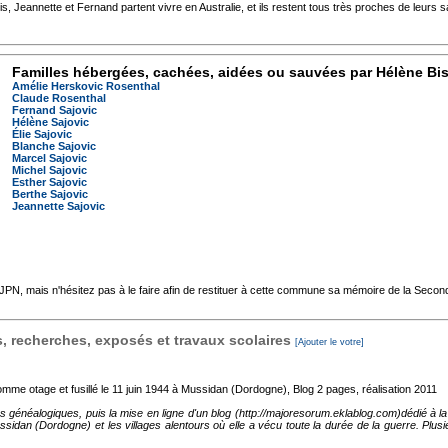
is, Jeannette et Fernand partent vivre en Australie, et ils restent tous très proches de leurs 
Familles hébergées, cachées, aidées ou sauvées par Hélène Bi
Amélie Herskovic Rosenthal
Claude Rosenthal
Fernand Sajovic
Hélène Sajovic
Élie Sajovic
Blanche Sajovic
Marcel Sajovic
Michel Sajovic
Esther Sajovic
Berthe Sajovic
Jeannette Sajovic
'AJPN, mais n'hésitez pas à le faire afin de restituer à cette commune sa mémoire de la Seco
 recherches, exposés et travaux scolaires
[Ajouter le votre]
mme otage et fusillé le 11 juin 1944 à Mussidan (Dordogne), Blog
2 pages, réalisation 2011
es généalogiques, puis la mise en ligne d'un blog (http://majoresorum.eklablog.com)dédié à
ssidan (Dordogne) et les villages alentours où elle a vécu toute la durée de la guerre. Plus