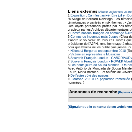
Liens externes
[Ajouter un lien vers un arti
1
Exposition : Ça m'est arrivé. Être juif en 
l'ouvrage de Bernard Reviriego. Les témoins
témoignages organisés en six thèmes : • L'an
Des objets personnels prêtés par ces témoi
gracieux par les Archives départementales d
2
Comité national français en hommage à Ar
3
Connus ou inconnus mais Justes
(C’est da
s'ancre le souvenir de tous ces Justes que l
présidente de l'AJPN, rend hommage à chacun
pour que l’avenir ne les oublie plus jamais, n
4
Hélène à Bergerac en septembre 2010
(Rep
5
Victime en représailles à Mussidan
6
Souvenir Français Loudun - GABORIAUD 
7
Souvenir Français Loudun - ROWEK Albert
8
Les neufs jours de Sousa Mendes - Os no
Avec António de Moncada de Sousa Mendes, 
Faure, Maria Barroso… et António de Oliveira 
9
De l'autre côté des nuages
10
Marsac 23210 La population remerciée
honorées. )
Annonces de recherche
[Déposer 
[Signaler que le contenu de cet article v