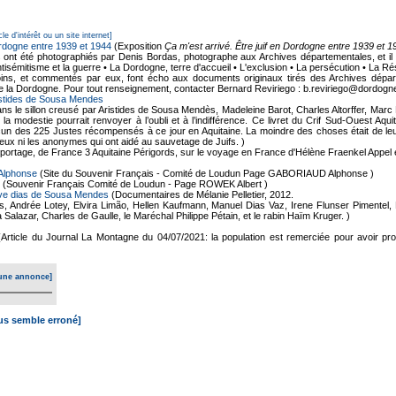
cle d'intérêt ou un site internet]
Dordogne entre 1939 et 1944
(Exposition
Ça m'est arrivé. Être juif en Dordogne entre 1939 et 1
 ont été photographiés par Denis Bordas, photographe aux Archives départementales, et il e
tisémitisme et la guerre • La Dordogne, terre d'accueil • L'exclusion • La persécution • La R
ns, et commentés par eux, font écho aux documents originaux tirés des Archives départe
e la Dordogne. Pour tout renseignement, contacter Bernard Reviriego : b.reviriego@dordogne
istides de Sousa Mendes
ns le sillon creusé par Aristides de Sousa Mendès, Madeleine Barot, Charles Altorffer, Ma
a modestie pourrait renvoyer à l’oubli et à l’indifférence. Ce livret du Crif Sud-Ouest Aqu
 des 225 Justes récompensés à ce jour en Aquitaine. La moindre des choses était de leur 
i eux ni les anonymes qui ont aidé au sauvetage de Juifs. )
ortage, de France 3 Aquitaine Périgords, sur le voyage en France d'Hélène Fraenkel Appel et
Alphonse
(Site du Souvenir Français - Comité de Loudun Page GABORIAUD Alphonse )
(Souvenir Français Comité de Loudun - Page ROWEK Albert )
ve dias de Sousa Mendes
(Documentaires de Mélanie Pelletier, 2012.
Andrée Lotey, Elvira Limão, Hellen Kaufmann, Manuel Dias Vaz, Irene Flunser Pimentel, 
Salazar, Charles de Gaulle, le Maréchal Philippe Pétain, et le rabin Haïm Kruger. )
(Article du Journal La Montagne du 04/07/2021: la population est remerciée pour avoir prot
une annonce]
ous semble erroné]