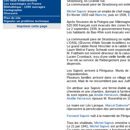
Les lieux d'internement
Strasbourg, 65 Grande rue.
Les sauvetages en France
La communauté juive de Strasbourg est esti
Bibliothèque : 1390 ouvrages
Cartographie
Michel Sajovic
trouve un emploi de chef magas
Glossaire
En février 1933 naît
Blanche
, puis en 1936,
E
Plan du site
Signaler un problème technique
Après l'invasion de la Pologne par l'Allemag
520 000 français sont évacués des zones fron
Imprimer cette page
Le 2 septembre 1939, le gouvernement françai
Les habitants du Bas-Rhin sont évacués vers 
La communauté juive de Strasbourg se replie 
L'OASL (Œuvres d'Aide Sociale Israélites) so
Le grand rabbin René Hirschler et le rabbin Vi
Laure Weil et Fanny Schwab sont responsable
M. Fuldheim est nommé directeur de la caisse
Lucien Cromback, issu d'une vieille famille a
Il se mit au service de l'hébergement pour l
dispersés.
Les Sajovic arrivent à Périgueux. Munis de 
réquisitionnées.
Plusieurs familles arrivent dans ce village 
accent. Mais ils ne ressemblent pas aux Juifs
On attribue aux Sajovic une ferme-étable 
cheminée et une chambre, donnant à l'arrière s
Ils sont rejoints par
Amélie Herskovic
(Malka)
Amélie Herskovic
épouse M. Rosenthal en 194
Le maire est Léo Laroque.
Marcel Dalesme
*
réprouvent la persécution des personnes qui n'
Fernand Sajovic
naît à la maternité de Péri
Tous les shabbats,
Michel Sajovic
emmène se
Le 21 juin 1941,
Michel Sajovic
est arrêté et 
Ce camp, en rase campagne, a fonctionné de