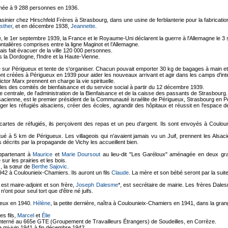
mée à 9 288 personnes en 1936.
inier chez Hirschfeld Frères à Strasbourg, dans une usine de ferblanterie pour la fabricati
sther
, et en décembre 1938,
Jeannette
.
ne, le 1er septembre 1939, la France et le Royaume-Uni déclarent la guerre à l'Allemagne le 
talières comprises entre la ligne Maginot et l’Allemagne.
s fait évacuer de la ville 120 000 personnes.
la Dordogne, l'Indre et la Haute-Vienne.
sur Périgueux et tente de s'organiser. Chacun pouvait emporter 30 kg de bagages à main et 
nt créées à Périgueux en 1939 pour aider les nouveaux arrivant et agir dans les camps d'int
ctor Marx prennent en charge la vie spirituelle.
s des comités de bienfaisance et du service social à partir du 12 décembre 1939.
 centrale, de l'administration de la Bienfaisance et de la caisse des passants de Strasbourg.
lsacienne, est le premier président de la Communauté israélite de Périgueux, Strasbourg en P
oger les réfugiés alsaciens, créer des écoles, agrandir des hôpitaux et réussit en l'espace d
cartes de réfugiés, ils perçoivent des repas et un peu d'argent. Ils sont envoyés à Couloun
situé à 5 km de Périgueux. Les villageois qui n'avaient jamais vu un Juif, prennent les Alsac
 décrits par la propagande de Vichy les accueillent bien.
appartenant à
Maurice
et
Marie Doursout
au lieu-dit "Les Garéloux" aménagée en deux gra
ur les prairies et les bois.
, la sœur de
Berthe Sajovic
.
2 à Coulounieix-Chamiers. Ils auront un fils
Claude
. La mère et son bébé seront par la sui
 est maire-adjoint et son frère,
Joseph Dalesme
*, est secrétaire de mairie. Les frères Dal
ont pour seul tort que d'être né juifs.
gueux en 1940.
Hélène
, la petite dernière, naîtra à Coulounieix-Chamiers en 1941, dans la grang
s fils,
Marcel
et
Élie
interné au 665e GTE (Groupement de Travailleurs Étrangers) de Soudeilles, en Corrèze.
 mi-juin 1941 à fin décembre 1942.