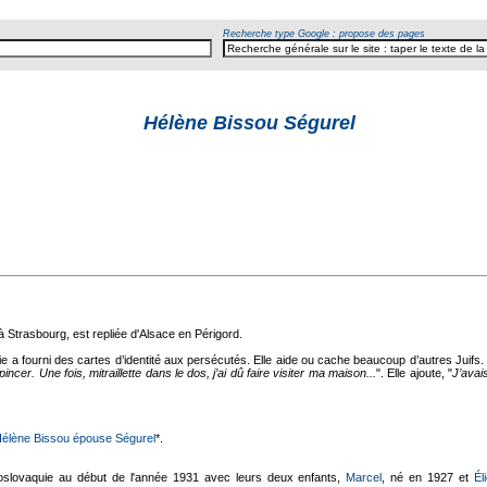
Recherche type Google : propose des pages
Hélène Bissou Ségurel
 à Strasbourg, est repliée d'Alsace en Périgord.
e a fourni des cartes d’identité aux persécutés. Elle aide ou cache beaucoup d’autres Juifs. E
e pincer. Une fois, mitraillette dans le dos, j’ai dû faire visiter ma maison...
". Elle ajoute, "
J’avai
élène Bissou épouse Ségurel
*.
oslovaquie au début de l'année 1931 avec leurs deux enfants,
Marcel
, né en 1927 et
Él