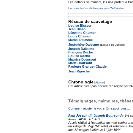
Les enfants se marient, les uns partent à Par
Lien vers le Comité français pour Yad Vashem
Réseau de sauvetage
Louise Bissou
Jean Bissou
Léontine Chamon
Louis Chamon
Marcel Dalesme
Joséphine Dalesme
(Épouse de Joseph)
Joseph Dalesme
François Doche
Louise Doche
Maurice Doursout
Marie Doursout
Paulette Granger Claude
Jean Ripoche
Chronologie
[Ajouter]
Cet article n'est pas encore renseigné par l
Témoignages, mémoires, thèses,
Comment ajouter le votre. En savoir plus…
Paul Joseph dit Joseph Bourson
Arrêté co
Alain LAPLACE
Auteur :
Article rédigé à l'occasion de mes recherch
du village de Vigy (Moselle) et réfugiée à Mu
des 52 otages fusillés le 11 juin 1944.