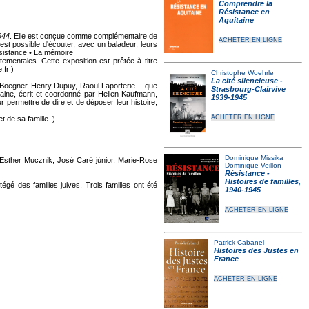
Comprendre la
Résistance en
Aquitaine
944
. Elle est conçue comme complémentaire de
ACHETER EN LIGNE
st possible d'écouter, avec un baladeur, leurs
ésistance • La mémoire
mentales. Cette exposition est prêtée à titre
.fr )
Christophe Woehrle
La cité silencieuse -
rc Boegner, Henry Dupuy, Raoul Laporterie… que
Strasbourg-Clairvive
itaine, écrit et coordonné par Hellen Kaufmann,
1939-1945
permettre de dire et de déposer leur histoire,
ACHETER EN LIGNE
 de sa famille. )
Dominique Missika
Esther Mucznik, José Caré júnior, Marie-Rose
Dominique Veillon
Résistance -
Histoires de familles,
égé des familles juives. Trois familles ont été
1940-1945
ACHETER EN LIGNE
Patrick Cabanel
Histoires des Justes en
France
ACHETER EN LIGNE