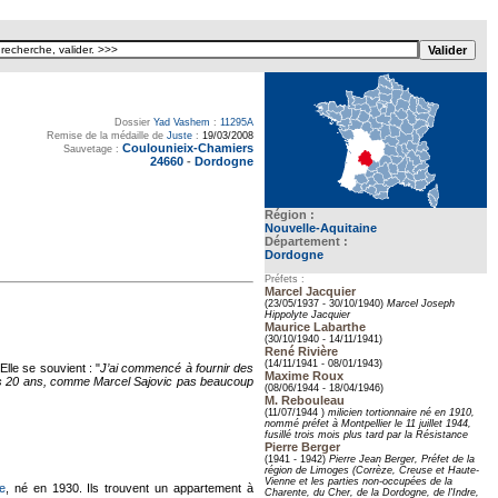
Dossier
Yad Vashem
:
11295A
Remise de la médaille de
Juste
:
19/03/2008
Coulounieix-Chamiers
Sauvetage :
24660
-
Dordogne
Région :
Nouvelle-Aquitaine
Département :
Dordogne
Préfets :
Marcel Jacquier
(23/05/1937 - 30/10/1940)
Marcel Joseph
Hippolyte Jacquier
Maurice Labarthe
(30/10/1940 - 14/11/1941)
René Rivière
(14/11/1941 - 08/01/1943)
lle se souvient : "
J’ai commencé à fournir des
Maxime Roux
s 20 ans, comme Marcel Sajovic pas beaucoup
(08/06/1944 - 18/04/1946)
M. Rebouleau
(11/07/1944 )
milicien tortionnaire né en 1910,
nommé préfet à Montpellier le 11 juillet 1944,
fusillé trois mois plus tard par la Résistance
Pierre Berger
(1941 - 1942)
Pierre Jean Berger, Préfet de la
région de Limoges (Corrèze, Creuse et Haute-
Vienne et les parties non-occupées de la
ie
, né en 1930. Ils trouvent un appartement à
Charente, du Cher, de la Dordogne, de l'Indre,