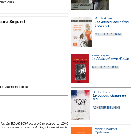
sauveteurs.
Marek Halter
ssou Ségurel
Les Justes, ces héros
inconnus
ACHETER EN LIGNE
Pierre Pageot
Le Périgord terre d'asile
ACHETER EN LIGNE
nde Guerre mondiale.
Sophie Picon
Le coucou chante en
mai
ACHETER EN LIGNE
 la famille BOURSON qui a été expulsée en 1940
ieurs personnes natives de Vigy faisaient partie
Michel Chaumet
Cyril Olivier