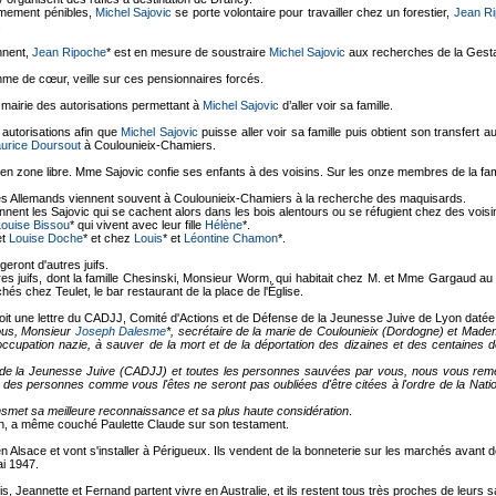
êmement pénibles,
Michel Sajovic
se porte volontaire pour travailler chez un forestier,
Jean R
.
ennent,
Jean Ripoche
* est en mesure de soustraire
Michel Sajovic
aux recherches de la Gest
emme de cœur, veille sur ces pensionnaires forcés.
a mairie des autorisations permettant à
Michel Sajovic
d’aller voir sa famille.
 autorisations afin que
Michel Sajovic
puisse aller voir sa famille puis obtient son transfer
urice Doursout
à Coulounieix-Chamiers.
lés en zone libre. Mme Sajovic confie ses enfants à des voisins. Sur les onze membres de la f
 les Allemands viennent souvent à Coulounieix-Chamiers à la recherche des maquisards.
ennent les Sajovic qui se cachent alors dans les bois alentours ou se réfugient chez des vois
Louise Bissou
* qui vivent avec leur fille
Hélène
*.
et
Louise Doche
* et chez
Louis
* et
Léontine Chamon
*.
eront d'autres juifs.
s juifs, dont la famille Chesinski, Monsieur Worm, qui habitait chez M. et Mme Gargaud au l
s chez Teulet, le bar restaurant de la place de l'Église.
çoit une lettre du CADJJ, Comité d'Actions et de Défense de la Jeunesse Juive de Lyon datée
vous, Monsieur
Joseph Dalesme
*, secrétaire de la marie de Coulounieix (Dordogne) et Madem
occupation nazie, à sauver de la mort et de la déportation des dizaines et des centaines d
de la Jeunesse Juive (CADJJ) et toutes les personnes sauvées par vous, nous vous reme
e des personnes comme vous l'êtes ne seront pas oubliées d'être citées à l'ordre de la Nat
smet sa meilleure reconnaissance et sa plus haute considération
.
n, a même couché Paulette Claude sur son testament.
en Alsace et vont s'installer à Périgueux. Ils vendent de la bonneterie sur les marchés avant 
ai 1947.
is, Jeannette et Fernand partent vivre en Australie, et ils restent tous très proches de leurs 