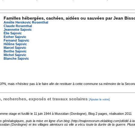
Familles hébergées, cachées, aidées ou sauvées par Jean Biss
Amélie Herskovic Rosenthal
Claude Rosenthal
Jeannette Sajovic
Élie Sajovic
Esther Sajovic
Fernand Sajovic
Hélène Sajovic
Marcel Sajovic
Berthe Sajovic
Michel Sajovic
Blanche Sajovic
'AJPN, mais n'hésitez pas à le faire afin de restituer à cette commune sa mémoire de la Seco
 recherches, exposés et travaux scolaires
[Ajouter le votre]
mme otage et fusillé le 11 juin 1944 à Mussidan (Dordogne), Blog
2 pages, réalisation 2011
es généalogiques, puis la mise en ligne d'un blog (http://majoresorum.eklablog.com)dédié à
ssidan (Dordogne) et les villages alentours où elle a vécu toute la durée de la guerre. Plus