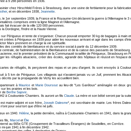
mée à 9 288 personnes en 1936.
inier chez Hirschfeld Frères à Strasbourg, dans une usine de ferblanterie pour la fabricati
sther
, et en décembre 1938,
Jeannette
.
ne, le 1er septembre 1939, la France et le Royaume-Uni déclarent la guerre à l'Allemagne le 
talières comprises entre la ligne Maginot et l’Allemagne.
s fait évacuer de la ville 120 000 personnes.
la Dordogne, l'Indre et la Haute-Vienne.
sur Périgueux et tente de s'organiser. Chacun pouvait emporter 30 kg de bagages à main et 
nt créées à Périgueux en 1939 pour aider les nouveaux arrivant et agir dans les camps d'int
ctor Marx prennent en charge la vie spirituelle.
s des comités de bienfaisance et du service social à partir du 12 décembre 1939.
 centrale, de l'administration de la Bienfaisance et de la caisse des passants de Strasbourg.
lsacienne, est le premier président de la Communauté israélite de Périgueux, Strasbourg en P
oger les réfugiés alsaciens, créer des écoles, agrandir des hôpitaux et réussit en l'espace d
cartes de réfugiés, ils perçoivent des repas et un peu d'argent. Ils sont envoyés à Couloun
situé à 5 km de Périgueux. Les villageois qui n'avaient jamais vu un Juif, prennent les Alsac
 décrits par la propagande de Vichy les accueillent bien.
appartenant à
Maurice
et
Marie Doursout
au lieu-dit "Les Garéloux" aménagée en deux gra
ur les prairies et les bois.
ur de
Berthe Sajovic
.
2 à Coulounieix-Chamiers. Ils auront un fils
Claude
. La mère et son bébé seront par la sui
 est maire-adjoint et son frère,
Joseph Dalesme
*, est secrétaire de mairie. Les frères Dal
ont pour seul tort que d'être né juifs.
gueux en 1940.
Hélène
, la petite dernière, naîtra à Coulounieix-Chamiers en 1941, dans la grang
s fils,
Marcel
et
Élie
interné au 665e GTE (Groupement de Travailleurs Étrangers) de Soudeilles, en Corrèze.
 mi-juin 1941 à fin décembre 1942.
 y organisent des rafles à destination de Drancy.