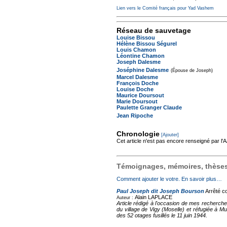
Lien vers le Comité français pour Yad Vashem
Réseau de sauvetage
Louise Bissou
Hélène Bissou Ségurel
Louis Chamon
Léontine Chamon
Joseph Dalesme
Joséphine Dalesme
(Épouse de Joseph)
Marcel Dalesme
François Doche
Louise Doche
Maurice Doursout
Marie Doursout
Paulette Granger Claude
Jean Ripoche
Chronologie
[Ajouter]
Cet article n'est pas encore renseigné par l
Témoignages, mémoires, thèses,
Comment ajouter le votre. En savoir plus…
Paul Joseph dit Joseph Bourson
Arrêté co
Alain LAPLACE
Auteur :
Article rédigé à l'occasion de mes recherch
du village de Vigy (Moselle) et réfugiée à Mu
des 52 otages fusillés le 11 juin 1944.