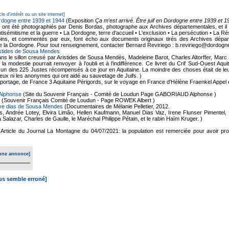
cle d'intérêt ou un site internet]
Dordogne entre 1939 et 1944
(Exposition
Ça m'est arrivé. Être juif en Dordogne entre 1939 et 1
 ont été photographiés par Denis Bordas, photographe aux Archives départementales, et il e
tisémitisme et la guerre • La Dordogne, terre d'accueil • L'exclusion • La persécution • La R
ns, et commentés par eux, font écho aux documents originaux tirés des Archives départe
e la Dordogne. Pour tout renseignement, contacter Bernard Reviriego : b.reviriego@dordogne
istides de Sousa Mendes
ns le sillon creusé par Aristides de Sousa Mendès, Madeleine Barot, Charles Altorffer, Ma
a modestie pourrait renvoyer à l’oubli et à l’indifférence. Ce livret du Crif Sud-Ouest Aqu
 des 225 Justes récompensés à ce jour en Aquitaine. La moindre des choses était de leur 
i eux ni les anonymes qui ont aidé au sauvetage de Juifs. )
ortage, de France 3 Aquitaine Périgords, sur le voyage en France d'Hélène Fraenkel Appel et
Alphonse
(Site du Souvenir Français - Comité de Loudun Page GABORIAUD Alphonse )
(Souvenir Français Comité de Loudun - Page ROWEK Albert )
ve dias de Sousa Mendes
(Documentaires de Mélanie Pelletier, 2012.
Andrée Lotey, Elvira Limão, Hellen Kaufmann, Manuel Dias Vaz, Irene Flunser Pimentel, 
Salazar, Charles de Gaulle, le Maréchal Philippe Pétain, et le rabin Haïm Kruger. )
(Article du Journal La Montagne du 04/07/2021: la population est remerciée pour avoir prot
une annonce]
ous semble erroné]