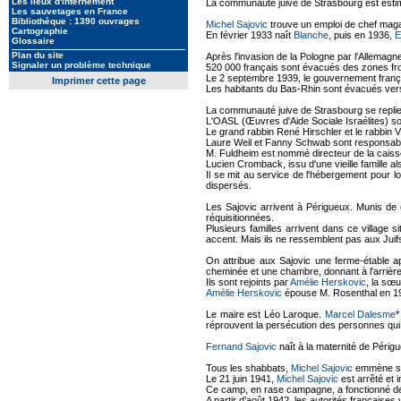
Les lieux d'internement
La communauté juive de Strasbourg est esti
Les sauvetages en France
Bibliothèque : 1390 ouvrages
Michel Sajovic
trouve un emploi de chef magas
Cartographie
En février 1933 naît
Blanche
, puis en 1936,
E
Glossaire
Plan du site
Après l'invasion de la Pologne par l'Allemag
Signaler un problème technique
520 000 français sont évacués des zones fron
Le 2 septembre 1939, le gouvernement françai
Imprimer cette page
Les habitants du Bas-Rhin sont évacués vers 
La communauté juive de Strasbourg se replie 
L'OASL (Œuvres d'Aide Sociale Israélites) so
Le grand rabbin René Hirschler et le rabbin Vi
Laure Weil et Fanny Schwab sont responsable
M. Fuldheim est nommé directeur de la caisse
Lucien Cromback, issu d'une vieille famille a
Il se mit au service de l'hébergement pour l
dispersés.
Les Sajovic arrivent à Périgueux. Munis de 
réquisitionnées.
Plusieurs familles arrivent dans ce village 
accent. Mais ils ne ressemblent pas aux Juifs
On attribue aux Sajovic une ferme-étable 
cheminée et une chambre, donnant à l'arrière s
Ils sont rejoints par
Amélie Herskovic
, la sœ
Amélie Herskovic
épouse M. Rosenthal en 194
Le maire est Léo Laroque.
Marcel Dalesme
*
réprouvent la persécution des personnes qui n'
Fernand Sajovic
naît à la maternité de Péri
Tous les shabbats,
Michel Sajovic
emmène se
Le 21 juin 1941,
Michel Sajovic
est arrêté et 
Ce camp, en rase campagne, a fonctionné de
A partir d’août 1942, les autorités françaises