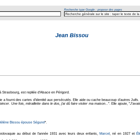
Recherche type Google : propose des pages
Jean Bissou
 à Strasbourg, est repliée d'Alsace en Périgord.
e a fourni des cartes d’identité aux persécutés. Elle aide ou cache beaucoup d’autres Juifs. E
e pincer. Une fois, mitraillette dans le dos, j’ai dû faire visiter ma maison...
". Elle ajoute, "
J’avai
élène Bissou épouse Ségurel
*.
oslovaquie au début de l'année 1931 avec leurs deux enfants,
Marcel
, né en 1927 et
Él