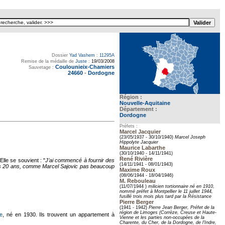
Dossier
Yad Vashem
:
11295A
Remise de la médaille de
Juste
:
19/03/2008
Coulounieix-Chamiers
Sauvetage :
24660
-
Dordogne
Région :
Nouvelle-Aquitaine
Département :
Dordogne
Préfets :
Marcel Jacquier
(23/05/1937 - 30/10/1940)
Marcel Joseph
Hippolyte Jacquier
Maurice Labarthe
(30/10/1940 - 14/11/1941)
René Rivière
lle se souvient : "
J’ai commencé à fournir des
(14/11/1941 - 08/01/1943)
s 20 ans, comme Marcel Sajovic pas beaucoup
Maxime Roux
(08/06/1944 - 18/04/1946)
M. Rebouleau
(11/07/1944 )
milicien tortionnaire né en 1910,
nommé préfet à Montpellier le 11 juillet 1944,
fusillé trois mois plus tard par la Résistance
Pierre Berger
(1941 - 1942)
Pierre Jean Berger, Préfet de la
région de Limoges (Corrèze, Creuse et Haute-
ie
, né en 1930. Ils trouvent un appartement à
Vienne et les parties non-occupées de la
Charente, du Cher, de la Dordogne, de l'Indre,