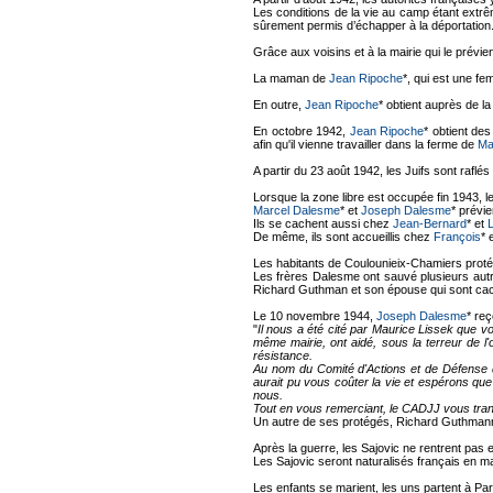
Les conditions de la vie au camp étant extr
sûrement permis d’échapper à la déportation
Grâce aux voisins et à la mairie qui le prévi
La maman de
Jean Ripoche
*, qui est une f
En outre,
Jean Ripoche
* obtient auprès de l
En octobre 1942,
Jean Ripoche
* obtient des
afin qu'il vienne travailler dans la ferme de
Ma
A partir du 23 août 1942, les Juifs sont raf
Lorsque la zone libre est occupée fin 1943,
Marcel Dalesme
* et
Joseph Dalesme
* prévi
Ils se cachent aussi chez
Jean-Bernard
* et
De même, ils sont accueillis chez
François
* 
Les habitants de Coulounieix-Chamiers protég
Les frères Dalesme ont sauvé plusieurs autre
Richard Guthman et son épouse qui sont caché
Le 10 novembre 1944,
Joseph Dalesme
* re
"
Il nous a été cité par Maurice Lissek que 
même mairie, ont aidé, sous la terreur de l'
résistance.
Au nom du Comité d'Actions et de Défense 
aurait pu vous coûter la vie et espérons qu
nous.
Tout en vous remerciant, le CADJJ vous tran
Un autre de ses protégés, Richard Guthman
Après la guerre, les Sajovic ne rentrent pas 
Les Sajovic seront naturalisés français en m
Les enfants se marient, les uns partent à Par