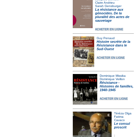
Claire Andrieu
Sarah Gensburger
La résistance aux
génocides. De la
pluralité des actes de
sauvetage
ACHETER EN LIGNE
Guy Penaud
Histoire secrète de la
Résistance dans le
Sud-Ouest
ACHETER EN LIGNE
Dominique Missika
Dominique Veillon
Résistance -
Histoires de familles,
1940-1945
ACHETER EN LIGNE
Téréza Olga
Fatima
Cavaco
Le consul
proscrit