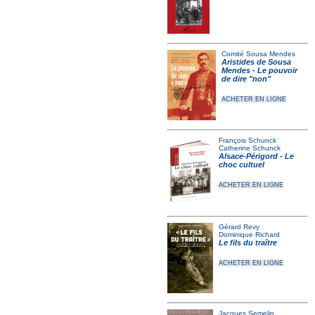
Comité Sousa Mendes
Aristides de Sousa
Mendes - Le pouvoir
de dire "non"
ACHETER EN LIGNE
François Schunck
Catherine Schunck
Alsace-Périgord - Le
choc cultuel
ACHETER EN LIGNE
Gérard Revy
Dominique Richard
Le fils du traître
ACHETER EN LIGNE
Jacques Semelin