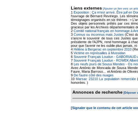
Liens externes
[Ajouter un lien vers un arti
1
Exposition : Ça m'est arrivé. Être juif en 
l'ouvrage de Bernard Reviriego. Les témoins
témoignages organisés en six thèmes : • L'an
Des objets personnels prêtés par ces témoi
gracieux par les Archives départementales d
2
Comité national français en hommage à Ar
3
Connus ou inconnus mais Justes
(C’est da
s'ancre le souvenir de tous ces Justes que l
présidente de l'AJPN, rend hommage à chacun
pour que l’avenir ne les oublie plus jamais, n
4
Hélène à Bergerac en septembre 2010
(Rep
5
Victime en représailles à Mussidan
6
Souvenir Français Loudun - GABORIAUD 
7
Souvenir Français Loudun - ROWEK Albert
8
Les neufs jours de Sousa Mendes - Os no
Avec António de Moncada de Sousa Mendes, 
Faure, Maria Barroso… et António de Oliveira 
9
De l'autre côté des nuages
10
Marsac 23210 La population remerciée
honorées. )
Annonces de recherche
[Déposer 
[Signaler que le contenu de cet article v