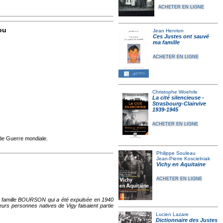
ACHETER EN LIGNE
ou
Jean Henrion
Ces Justes ont sauvé
ma famille
ACHETER EN LIGNE
Christophe Woehrle
La cité silencieuse -
Strasbourg-Clairvive
1939-1945
ACHETER EN LIGNE
nde Guerre mondiale.
Philippe Souleau
Jean-Pierre Koscielniak
Vichy en Aquitaine
ACHETER EN LIGNE
 la famille BOURSON qui a été expulsée en 1940
ieurs personnes natives de Vigy faisaient partie
Lucien Lazare
Dictionnaire des Justes