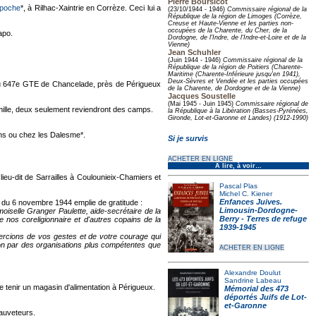
Pierre Boursicot
ipoche
*, à Rilhac-Xaintrie en Corrèze. Ceci lui a
(23/10/1944 - 1946)
Commissaire régional de la
République de la région de Limoges (Corrèze,
Creuse et Haute-Vienne et les parties non-
occupées de la Charente, du Cher, de la
apo.
Dordogne, de l'Indre, de l'Indre-et-Loire et de la
Vienne)
Jean Schuhler
(Juin 1944 - 1946)
Commissaire régional de la
République de la région de Poitiers (Charente-
Maritime (Charente-Inférieure jusqu'en 1941),
Deux-Sèvres et Vendée et les parties occupées
t au 647e GTE de Chancelade, près de Périgueux
de la Charente, de Dordogne et de la Vienne)
Jacques Soustelle
(Mai 1945 - Juin 1945)
Commissaire régional de
amille, deux seulement reviendront des camps.
la République à la Libération (Basses-Pyrénées,
Gironde, Lot-et-Garonne et Landes) (1912-1990)
ins ou chez les Dalesme*.
Si je survis
ACHETER EN LIGNE
À lire, à voir…
ieu-dit de Sarrailles à Coulounieix-Chamiers et
Pascal Plas
Michel C. Kiener
Enfances Juives.
 du 6 novembre 1944 emplie de gratitude :
Limousin-Dordogne-
oiselle Granger Paulette, aide-secrétaire de la
Berry - Terres de refuge
e nos coreligionnaire et d'autres copains de la
1939-1945
rcions de vos gestes et de votre courage qui
ion par des organisations plus compétentes que
ACHETER EN LIGNE
Alexandre Doulut
Sandrine Labeau
de tenir un magasin d'alimentation à Périgueux.
Mémorial des 473
déportés Juifs de Lot-
et-Garonne
sauveteurs.