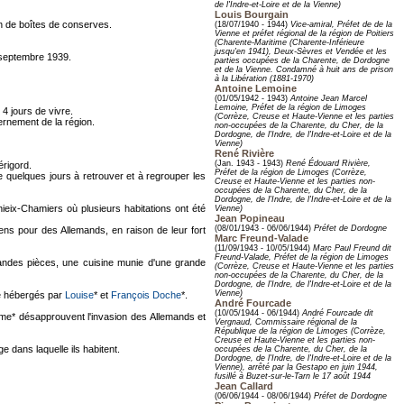
de l'Indre-et-Loire et de la Vienne)
Louis Bourgain
on de boîtes de conserves.
(18/07/1940 - 1944)
Vice-amiral, Préfet de de la
Vienne et préfet régional de la région de Poitiers
(Charente-Maritime (Charente-Inférieure
jusqu'en 1941), Deux-Sèvres et Vendée et les
3 septembre 1939.
parties occupées de la Charente, de Dordogne
et de la Vienne. Condamné à huit ans de prison
à la Libération (1881-1970)
Antoine Lemoine
(01/05/1942 - 1943)
Antoine Jean Marcel
Lemoine, Préfet de la région de Limoges
4 jours de vivre.
(Corrèze, Creuse et Haute-Vienne et les parties
ernement de la région.
non-occupées de la Charente, du Cher, de la
Dordogne, de l'Indre, de l'Indre-et-Loire et de la
Vienne)
René Rivière
(Jan. 1943 - 1943)
René Édouard Rivière,
érigord.
Préfet de la région de Limoges (Corrèze,
e quelques jours à retrouver et à regrouper les
Creuse et Haute-Vienne et les parties non-
occupées de la Charente, du Cher, de la
Dordogne, de l'Indre, de l'Indre-et-Loire et de la
ieix-Chamiers où plusieurs habitations ont été
Vienne)
Jean Popineau
(08/01/1943 - 06/06/1944)
Préfet de Dordogne
iens pour des Allemands, en raison de leur fort
Marc Freund-Valade
(11/09/1943 - 10/05/1944)
Marc Paul Freund dit
Freund-Valade, Préfet de la région de Limoges
ndes pièces, une cuisine munie d'une grande
(Corrèze, Creuse et Haute-Vienne et les parties
non-occupées de la Charente, du Cher, de la
Dordogne, de l'Indre, de l'Indre-et-Loire et de la
Vienne)
te hébergés par
Louise
* et
François Doche
*.
André Fourcade
(10/05/1944 - 06/1944)
André Fourcade dit
esme* désapprouvent l'invasion des Allemands et
Vergnaud, Commissaire régional de la
République de la région de Limoges (Corrèze,
Creuse et Haute-Vienne et les parties non-
e dans laquelle ils habitent.
occupées de la Charente, du Cher, de la
Dordogne, de l'Indre, de l'Indre-et-Loire et de la
Vienne), arrêté par la Gestapo en juin 1944,
fusillé à Buzet-sur-le-Tarn le 17 août 1944
Jean Callard
(06/06/1944 - 08/06/1944)
Préfet de Dordogne