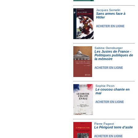
Jacques Semelin
Sans armes face à
Hitler
ACHETER EN LIGNE
Sabine Gensburger
Les Justes de France -
Politiques publiques de
la mémoire
ACHETER EN LIGNE
Sophie Picon
Le coucou chante en
mai
ACHETER EN LIGNE
Pierre Pageot
Le Périgord terre d'asile
ACHETER EN LIGNE