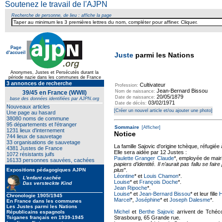
Soutenez le travail de l'AJPN
Recherche de personne, de lieu : affiche la page
Page
d'accueil
Juste
parmi les Nations
Anonymes, Justes et Persécutés durant la
période nazie dans les communes de France
3 annonces de recherche
Cultivateur
Profession:
Jean-Bernard Bissou
Nom de naissance:
39/45 en France (WWII)
20/05/1879
Date de naissance:
base des données identifiées par AJPN.org
03/02/1971
Date de décès:
Nouveaux articles
[Créer un nouvel article et/ou ajouter une photo]
Une page au hasard
38080 noms de commune
95 départements et l'étranger
Sommaire
[Afficher]
1231 lieux d'internement
Notice
744 lieux de sauvetage
33 organisations de sauvetage
La famille Sajovic d'origine tchèque, réfugiée
4381 Justes de France
Elle sera aidée par 12 Justes :
1072 résistants juifs
Paulette Granger Claude
*, employée de mairi
16133 personnes sauvées, cachées
papiers d’identité. Il n’aurait pas fallu se fair
Expositions pédagogiques AJPN
plus
".
Léontine
* et
Louis Chamon
*.
L'enfant cachée
Louise
* et
François Doche
*.
Das versteckte Kind
Jean Ripoche
*.
Louise
* et
Jean-Bernard Bissou
* et leur fille
H
Chronologie 1905/1945
Marcel
*,
Joséphine
* et
Joseph Dalesme
*.
En France dans les communes
Les Justes parmi les Nations
Michel
et
Berthe Sajovic
arrivent de Tchéc
Républicains espagnols
Tsiganes français en 1939-1945
Strasbourg, 65 Grande rue.