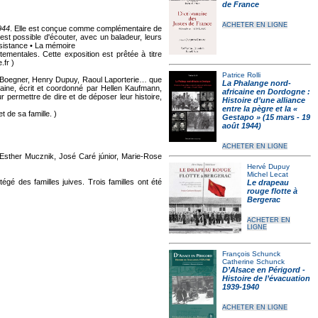
de France
ACHETER EN LIGNE
944
. Elle est conçue comme complémentaire de
st possible d'écouter, avec un baladeur, leurs
ésistance • La mémoire
mentales. Cette exposition est prêtée à titre
.fr )
Patrice Rolli
rc Boegner, Henry Dupuy, Raoul Laporterie… que
La Phalange nord-
itaine, écrit et coordonné par Hellen Kaufmann,
africaine en Dordogne :
permettre de dire et de déposer leur histoire,
Histoire d’une alliance
entre la pègre et la «
 de sa famille. )
Gestapo » (15 mars - 19
août 1944)
ACHETER EN LIGNE
Esther Mucznik, José Caré júnior, Marie-Rose
Hervé Dupuy
Michel Lecat
égé des familles juives. Trois familles ont été
Le drapeau
rouge flotte à
Bergerac
ACHETER EN
LIGNE
François Schunck
Catherine Schunck
D’Alsace en Périgord -
Histoire de l’évacuation
1939-1940
ACHETER EN LIGNE