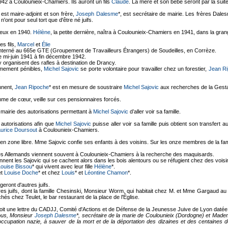
2 à Coulounieix-Chamiers. Ils auront un fils
Claude
. La mère et son bébé seront par la sui
 est maire-adjoint et son frère,
Joseph Dalesme
*, est secrétaire de mairie. Les frères Dal
ont pour seul tort que d'être né juifs.
gueux en 1940.
Hélène
, la petite dernière, naîtra à Coulounieix-Chamiers en 1941, dans la grang
s fils,
Marcel
et
Élie
interné au 665e GTE (Groupement de Travailleurs Étrangers) de Soudeilles, en Corrèze.
 mi-juin 1941 à fin décembre 1942.
 y organisent des rafles à destination de Drancy.
êmement pénibles,
Michel Sajovic
se porte volontaire pour travailler chez un forestier,
Jean R
.
ennent,
Jean Ripoche
* est en mesure de soustraire
Michel Sajovic
aux recherches de la Gest
emme de cœur, veille sur ces pensionnaires forcés.
a mairie des autorisations permettant à
Michel Sajovic
d’aller voir sa famille.
 autorisations afin que
Michel Sajovic
puisse aller voir sa famille puis obtient son transfer
urice Doursout
à Coulounieix-Chamiers.
lés en zone libre. Mme Sajovic confie ses enfants à des voisins. Sur les onze membres de la f
 les Allemands viennent souvent à Coulounieix-Chamiers à la recherche des maquisards.
ennent les Sajovic qui se cachent alors dans les bois alentours ou se réfugient chez des vois
Louise Bissou
* qui vivent avec leur fille
Hélène
*.
et
Louise Doche
* et chez
Louis
* et
Léontine Chamon
*.
eront d'autres juifs.
s juifs, dont la famille Chesinski, Monsieur Worm, qui habitait chez M. et Mme Gargaud au l
s chez Teulet, le bar restaurant de la place de l'Église.
çoit une lettre du CADJJ, Comité d'Actions et de Défense de la Jeunesse Juive de Lyon datée
vous, Monsieur
Joseph Dalesme
*, secrétaire de la marie de Coulounieix (Dordogne) et Madem
occupation nazie, à sauver de la mort et de la déportation des dizaines et des centaines d