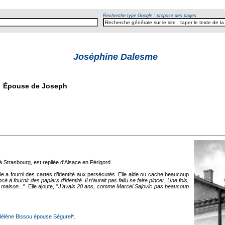
Recherche type Google : propose des pages
Joséphine Dalesme
Épouse de Joseph
 à Strasbourg, est repliée d'Alsace en Périgord.
ie a fourni des cartes d’identité aux persécutés. Elle aide ou cache beaucoup
é à fournir des papiers d’identité. Il n’aurait pas fallu se faire pincer. Une fois,
a maison...
". Elle ajoute, "
J’avais 20 ans, comme Marcel Sajovic pas beaucoup
élène Bissou épouse Ségurel
*.