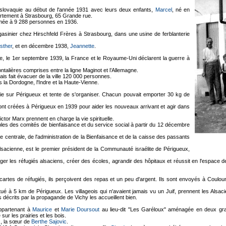
slovaquie au début de l'année 1931 avec leurs deux enfants,
Marcel
, né en
partement à Strasbourg, 65 Grande rue.
mée à 9 288 personnes en 1936.
sinier chez Hirschfeld Frères à Strasbourg, dans une usine de ferblanterie
sther
, et en décembre 1938,
Jeannette
.
ne, le 1er septembre 1939, la France et le Royaume-Uni déclarent la guerre à
talières comprises entre la ligne Maginot et l’Allemagne.
s fait évacuer de la ville 120 000 personnes.
la Dordogne, l'Indre et la Haute-Vienne.
e sur Périgueux et tente de s'organiser. Chacun pouvait emporter 30 kg de
ont créées à Périgueux en 1939 pour aider les nouveaux arrivant et agir dans
ctor Marx prennent en charge la vie spirituelle.
es des comités de bienfaisance et du service social à partir du 12 décembre
 centrale, de l'administration de la Bienfaisance et de la caisse des passants
alsacienne, est le premier président de la Communauté israélite de Périgueux,
oger les réfugiés alsaciens, créer des écoles, agrandir des hôpitaux et réussit en l'espace d
cartes de réfugiés, ils perçoivent des repas et un peu d'argent. Ils sont envoyés à Couloun
situé à 5 km de Périgueux. Les villageois qui n'avaient jamais vu un Juif, prennent les Alsac
 décrits par la propagande de Vichy les accueillent bien.
appartenant à
Maurice
et
Marie Doursout
au lieu-dit "Les Garéloux" aménagée en deux gra
ur les prairies et les bois.
, la sœur de
Berthe Sajovic
.