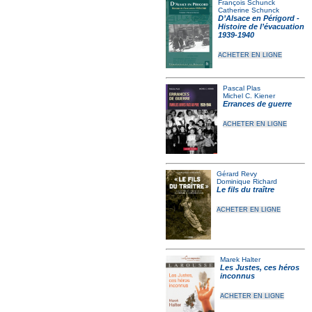
François Schunck
Catherine Schunck
D’Alsace en Périgord -
Histoire de l’évacuation
1939-1940
ACHETER EN LIGNE
Pascal Plas
Michel C. Kiener
Errances de guerre
ACHETER EN LIGNE
Gérard Revy
Dominique Richard
Le fils du traître
ACHETER EN LIGNE
Marek Halter
Les Justes, ces héros
inconnus
ACHETER EN LIGNE