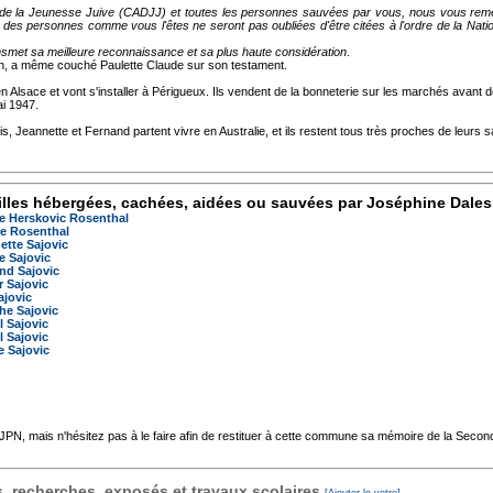
de la Jeunesse Juive (CADJJ) et toutes les personnes sauvées par vous, nous vous reme
e des personnes comme vous l'êtes ne seront pas oubliées d'être citées à l'ordre de la Nat
smet sa meilleure reconnaissance et sa plus haute considération
.
n, a même couché Paulette Claude sur son testament.
en Alsace et vont s'installer à Périgueux. Ils vendent de la bonneterie sur les marchés avant 
ai 1947.
is, Jeannette et Fernand partent vivre en Australie, et ils restent tous très proches de leurs 
lles hébergées, cachées, aidées ou sauvées par Joséphine Dale
e Herskovic Rosenthal
e Rosenthal
ette Sajovic
e Sajovic
nd Sajovic
r Sajovic
ajovic
he Sajovic
l Sajovic
l Sajovic
e Sajovic
'AJPN, mais n'hésitez pas à le faire afin de restituer à cette commune sa mémoire de la Seco
 recherches, exposés et travaux scolaires