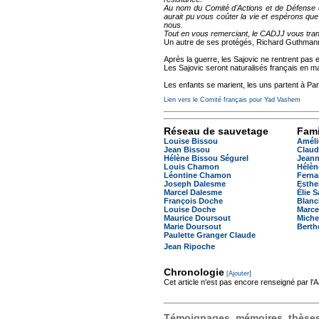
Au nom du Comité d'Actions et de Défense 
aurait pu vous coûter la vie et espérons qu
nous.
Tout en vous remerciant, le CADJJ vous tran
Un autre de ses protégés, Richard Guthman
Après la guerre, les Sajovic ne rentrent pas 
Les Sajovic seront naturalisés français en m
Les enfants se marient, les uns partent à Par
Lien vers le Comité français pour Yad Vashem
Réseau de sauvetage
Fami
Louise Bissou
Améli
Jean Bissou
Claud
Hélène Bissou Ségurel
Jeann
Louis Chamon
Hélèn
Léontine Chamon
Ferna
Joseph Dalesme
Esthe
Marcel Dalesme
Élie S
François Doche
Blanc
Louise Doche
Marce
Maurice Doursout
Miche
Marie Doursout
Berth
Paulette Granger Claude
Jean Ripoche
Chronologie
[Ajouter]
Cet article n'est pas encore renseigné par l
Témoignages, mémoires, thèses,