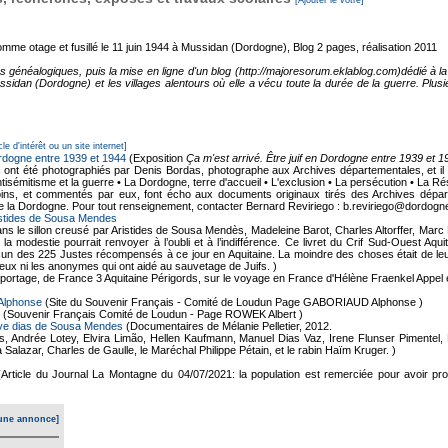
[Ajouter le votre]
mme otage et fusillé le 11 juin 1944 à Mussidan (Dordogne), Blog
2 pages, réalisation 2011
es généalogiques, puis la mise en ligne d'un blog (http://majoresorum.eklablog.com)dédié à
ssidan (Dordogne) et les villages alentours où elle a vécu toute la durée de la guerre. Plus
cle d'intérêt ou un site internet]
Dordogne entre 1939 et 1944
(Exposition
Ça m'est arrivé. Être juif en Dordogne entre 1939 et 1
 ont été photographiés par Denis Bordas, photographe aux Archives départementales, et il e
tisémitisme et la guerre • La Dordogne, terre d'accueil • L'exclusion • La persécution • La R
ns, et commentés par eux, font écho aux documents originaux tirés des Archives départe
e la Dordogne. Pour tout renseignement, contacter Bernard Reviriego : b.reviriego@dordogne
istides de Sousa Mendes
ns le sillon creusé par Aristides de Sousa Mendès, Madeleine Barot, Charles Altorffer, Ma
a modestie pourrait renvoyer à l’oubli et à l’indifférence. Ce livret du Crif Sud-Ouest Aqu
 des 225 Justes récompensés à ce jour en Aquitaine. La moindre des choses était de leur 
i eux ni les anonymes qui ont aidé au sauvetage de Juifs. )
ortage, de France 3 Aquitaine Périgords, sur le voyage en France d'Hélène Fraenkel Appel et
Alphonse
(Site du Souvenir Français - Comité de Loudun Page GABORIAUD Alphonse )
(Souvenir Français Comité de Loudun - Page ROWEK Albert )
ve dias de Sousa Mendes
(Documentaires de Mélanie Pelletier, 2012.
Andrée Lotey, Elvira Limão, Hellen Kaufmann, Manuel Dias Vaz, Irene Flunser Pimentel, 
Salazar, Charles de Gaulle, le Maréchal Philippe Pétain, et le rabin Haïm Kruger. )
(Article du Journal La Montagne du 04/07/2021: la population est remerciée pour avoir prot
une annonce]