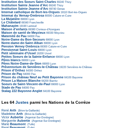
Institution des Soeurs Saint-Charles
69240
Thizy
Institution Sainte Jeanne d'Arc
69240
Thizy
Institution Sainte-Jeanne d’Arc
69740
Genas
Internat catholique de Bort-les-Orgues
19110
Bort-les-Orgues
Internat du Vernay-Ombrosa
69300
Caluire-et-Cuire
La Mulatière
69000
Lyon
Le Châtelard
69340
Francheville
Mahanayim
19190
Lanteuil
Maison d'enfants
69380
Civrieux-d'Azergues
Maison de santé de Meyzieux
69330
Meyzieu
Maternité de Pau
64000
Pau
Notre-Dame du Bon-Secours
69000
Lyon
Notre-dame-de-Saint-Alban
69000
Lyon
Pension Verney Ombroza
69300
Caluire-et-Cuire
Pensionnat Saint-Louis
69000
Lyon
Petit séminaire d'Ussel
19200
Ussel
Petites Soeurs de la Sainte-Enfance
69000
Lyon
Pères blancs
69000
Lyon
Pères Notre-Dame-de-Sion
69000
Lyon
Préventorium de Servières-le-Château
19220
Servières-le-Château
Prison d'Orthez
64300
Orthez
Prison de Pau
64000
Pau
Prison du château Neuf au Petit Bayonne
64100
Bayonne
Prison La Maison Blanche
64200
Biarritz
Soeurs de Saint-Vincent-de-Paul
69000
Lyon
Stade de Pau
64000
Pau
Stalag 222 Bayonne-Anglet
64100
Bayonne
Les 64
Justes
parmi les Nations de la Corrèze
René
Arth
(Brive-la-Gaillarde)
Madeleine
Arth
(Brive-la-Gaillarde)
Victor
Aubertie
(Argentat-Sur-Dordogne)
Marguerite
Aubertie
(Argentat-Sur-Dordogne)
Marie
Beaumont
(Tulle)
René
Beaumont
(Tulle)