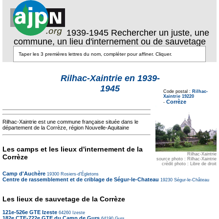
1939-1945 Rechercher un juste, une
commune, un lieu d'internement ou de sauvetage
Rilhac-Xaintrie en 1939-
Texte pour ecartement
1945
lateral
Code postal :
Rilhac-
Texte pour
Xaintrie 19220
ecartement lateral
Corrèze
-
Rilhac-Xaintrie est une commune française située dans le
département de la Corrèze, région Nouvelle-Aquitaine
Les camps et les lieux d'internement de la
Rilhac-Xaintrie
Corrèze
source photo : Rilhac-Xaintrie
crédit photo : Libre de droit
Camp d'Auchère
19300
Rosiers-d'Égletons
Centre de rassemblement et de criblage de Ségur-le-Chateau
19230
Ségur-le-Château
Les lieux de sauvetage de la Corrèze
121e-526e GTE Izeste
64260
Izeste
182e CTE-722e GTE du Camp de Gurs
64190
Gurs