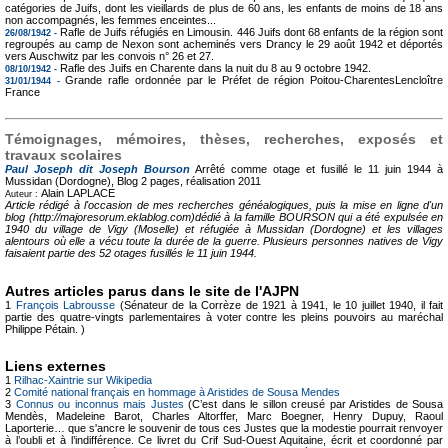
catégories de Juifs, dont les vieillards de plus de 60 ans, les enfants de moins de 18 ans
non accompagnés, les femmes enceintes...
Rafle de Juifs réfugiés en Limousin. 446 Juifs dont 68 enfants de la région sont
26/08/1942 -
regroupés au camp de Nexon sont acheminés vers Drancy le 29 août 1942 et déportés
vers Auschwitz par les convois n° 26 et 27.
Rafle des Juifs en Charente dans la nuit du 8 au 9 octobre 1942.
08/10/1942 -
Grande rafle ordonnée par le Préfet de région Poitou-CharentesLencloître
31/01/1944 -
France
Témoignages, mémoires, thèses, recherches, exposés et
travaux scolaires
Paul Joseph dit Joseph Bourson
Arrêté comme otage et fusillé le 11 juin 1944 à
Mussidan (Dordogne), Blog
2 pages, réalisation 2011
Alain LAPLACE
Auteur :
Article rédigé à l'occasion de mes recherches généalogiques, puis la mise en ligne d'un
blog (http://majoresorum.eklablog.com)dédié à la famille BOURSON qui a été expulsée en
1940 du village de Vigy (Moselle) et réfugiée à Mussidan (Dordogne) et les villages
alentours où elle a vécu toute la durée de la guerre. Plusieurs personnes natives de Vigy
faisaient partie des 52 otages fusillés le 11 juin 1944.
Autres articles parus dans le site de l'AJPN
1
François Labrousse
(Sénateur de la Corrèze de 1921 à 1941, le 10 juillet 1940, il fait
partie des quatre-vingts parlementaires à voter contre les pleins pouvoirs au maréchal
Philippe Pétain. )
Liens externes
1
Rilhac-Xaintrie sur Wikipedia
2
Comité national français en hommage à Aristides de Sousa Mendes
3
Connus ou inconnus mais Justes
(C’est dans le sillon creusé par Aristides de Sousa
Mendès, Madeleine Barot, Charles Altorffer, Marc Boegner, Henry Dupuy, Raoul
Laporterie… que s'ancre le souvenir de tous ces Justes que la modestie pourrait renvoyer
à l’oubli et à l’indifférence. Ce livret du Crif Sud-Ouest Aquitaine, écrit et coordonné par