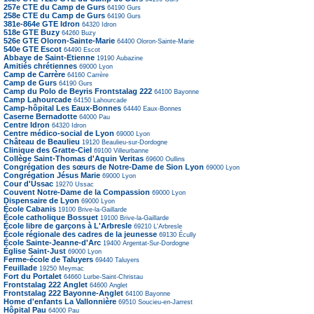
257e CTE du Camp de Gurs
64190
Gurs
258e CTE du Camp de Gurs
64190
Gurs
381e-864e GTE Idron
64320
Idron
518e GTE Buzy
64260
Buzy
526e GTE Oloron-Sainte-Marie
64400
Oloron-Sainte-Marie
540e GTE Escot
64490
Escot
Abbaye de Saint-Etienne
19190
Aubazine
Amitiés chrétiennes
69000
Lyon
Camp de Carrère
64160
Carrère
Camp de Gurs
64190
Gurs
Camp du Polo de Beyris Frontstalag 222
64100
Bayonne
Camp Lahourcade
64150
Lahourcade
Camp-hôpital Les Eaux-Bonnes
64440
Eaux-Bonnes
Caserne Bernadotte
64000
Pau
Centre Idron
64320
Idron
Centre médico-social de Lyon
69000
Lyon
Château de Beaulieu
19120
Beaulieu-sur-Dordogne
Clinique des Gratte-Ciel
69100
Villeurbanne
Collège Saint-Thomas d'Aquin Veritas
69600
Oullins
Congrégation des sœurs de Notre-Dame de Sion Lyon
69000
Lyon
Congrégation Jésus Marie
69000
Lyon
Cour d'Ussac
19270
Ussac
Couvent Notre-Dame de la Compassion
69000
Lyon
Dispensaire de Lyon
69000
Lyon
École Cabanis
19100
Brive-la-Gaillarde
École catholique Bossuet
19100
Brive-la-Gaillarde
École libre de garçons à L'Arbresle
69210
L'Arbresle
École régionale des cadres de la jeunesse
69130
Écully
École Sainte-Jeanne-d'Arc
19400
Argentat-Sur-Dordogne
Église Saint-Just
69000
Lyon
Ferme-école de Taluyers
69440
Taluyers
Feuillade
19250
Meymac
Fort du Portalet
64660
Lurbe-Saint-Christau
Frontstalag 222 Anglet
64600
Anglet
Frontstalag 222 Bayonne-Anglet
64100
Bayonne
Home d'enfants La Vallonnière
69510
Soucieu-en-Jarrest
Hôpital Pau
64000
Pau