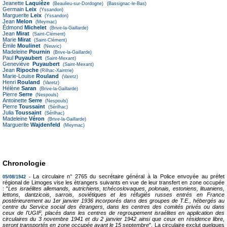
Jeanette
Laquièze
(Beaulieu-sur-Dordogne)
(Bassignac-le-Bas)
Germain
Leix
(Yssandon)
Marguerite
Leix
(Yssandon)
Jean
Melon
(Meymac)
Édmond
Michelet
(Brive-la-Gaillarde)
Jean
Mirat
(Saint-Clément)
Marie
Mirat
(Saint-Clément)
Émile
Moulinet
(Neuvic)
Madeleine
Pournin
(Brive-la-Gaillarde)
Paul
Puyaubert
(Saint-Mexant)
Geneviève
Puyaubert
(Saint-Mexant)
Jean
Ripoche
(Rilhac-Xaintrie)
Marie-Louise
Rouland
(Varetz)
Henri
Rouland
(Varetz)
Hélène
Saran
(Brive-la-Gaillarde)
Pierre
Serre
(Nespouls)
Antoinette
Serre
(Nespouls)
Pierre
Toussaint
(Sérilhac)
Julia
Toussaint
(Sérilhac)
Madeleine
Véron
(Brive-la-Gaillarde)
Marguerite
Wajdenfeld
(Meymac)
Chronologie
La circulaire n° 2765 du secrétaire général à la Police envoyée au préfet
05/08/1942 -
régional de Limoges vise les étrangers suivants en vue de leur transfert en zone occupée
: "
Les israélites allemands, autrichiens, tchécoslovaques, polonais, estoniens, lituaniens,
lettons, dantzicois, sarrois, soviétiques et les réfugiés russes entrés en France
postérieurement au 1er janvier 1936 incorporés dans des groupes de T.E., hébergés au
centre du Service social des étrangers, dans les centres des comités privés ou dans
ceux de l'UGIF, placés dans les centres de regroupement israélites en application des
circulaires du 3 novembre 1941 et du 2 janvier 1942 ainsi que ceux en résidence libre,
seront transportés en zone occupée avant le 15 septembre
". La circulaire exclut quelques