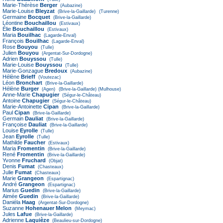
Marie-Thérèse
Berger
(Aubazine)
Marie-Louise
Bleyzat
(Brive-la-Gaillarde)
(Turenne)
Germaine
Bocquet
(Brive-la-Gaillarde)
Léontine
Bouchaillou
(Estivaux)
Élie
Bouchaillou
(Estivaux)
Maria
Bouilhac
(Lagarde-Enval)
François
Bouilhac
(Lagarde-Enval)
Rose
Bouyou
(Tulle)
Julien
Bouyou
(Argentat-Sur-Dordogne)
Adrien
Bouyssou
(Tulle)
Marie-Louise
Bouyssou
(Tulle)
Marie-Gonzague
Bredoux
(Aubazine)
Hélène
Brieff
(Voutezac)
Léon
Bronchart
(Brive-la-Gaillarde)
Hélène
Burger
(Agen)
(Brive-la-Gaillarde)
(Mulhouse)
Anne-Marie
Chapugier
(Ségur-le-Château)
Antoine
Chapugier
(Ségur-le-Château)
Marie-Antoinette
Cipan
(Brive-la-Gaillarde)
Paul
Cipan
(Brive-la-Gaillarde)
Germain
Dauliat
(Brive-la-Gaillarde)
Françoise
Dauliat
(Brive-la-Gaillarde)
Louise
Eyrolle
(Tulle)
Jean
Eyrolle
(Tulle)
Mathilde
Faucher
(Estivaux)
Maria
Fromentin
(Brive-la-Gaillarde)
René
Fromentin
(Brive-la-Gaillarde)
Yvonne
Fruchard
(Objat)
Denis
Fumat
(Chasteaux)
Julie
Fumat
(Chasteaux)
Marie
Grangeon
(Espartignac)
André
Grangeon
(Espartignac)
Marius
Guedin
(Brive-la-Gaillarde)
Aimée
Guedin
(Brive-la-Gaillarde)
Daniéla
Haag
(Argentat-Sur-Dordogne)
Suzanne
Hohenauer Melon
(Meymac)
Jules
Lafue
(Brive-la-Gaillarde)
Adrienne
Laquièze
(Beaulieu-sur-Dordogne)