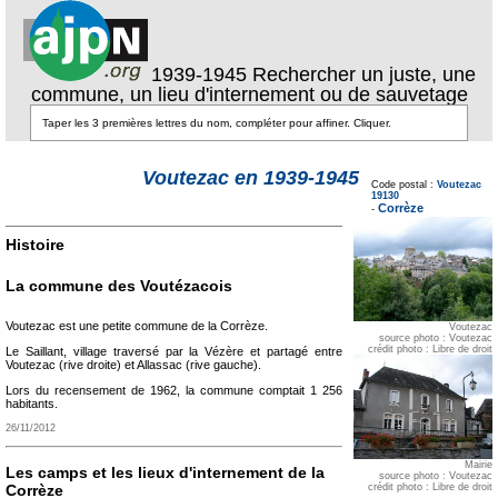
1939-1945 Rechercher un juste, une
commune, un lieu d'internement ou de sauvetage
Texte pour ecartement
Voutezac en 1939-1945
lateral
Code postal :
Voutezac
Texte pour
19130
ecartement lateral
Corrèze
-
Histoire
La commune des Voutézacois
Voutezac est une petite commune de la Corrèze.
Voutezac
source photo : Voutezac
crédit photo : Libre de droit
Le Saillant, village traversé par la Vézère et partagé entre
Voutezac (rive droite) et Allassac (rive gauche).
Lors du recensement de 1962, la commune comptait 1 256
habitants.
26/11/2012
Mairie
Les camps et les lieux d'internement de la
source photo : Voutezac
Corrèze
crédit photo : Libre de droit