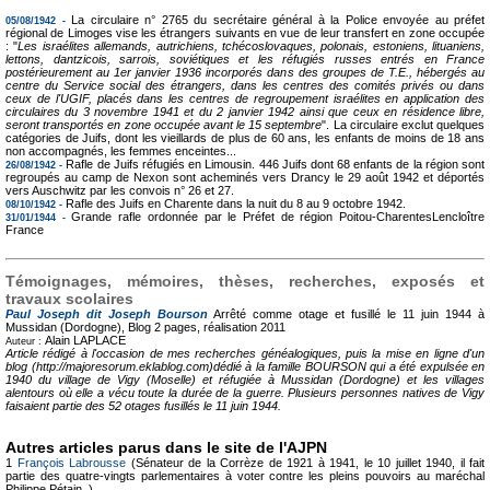
La circulaire n° 2765 du secrétaire général à la Police envoyée au préfet
05/08/1942 -
régional de Limoges vise les étrangers suivants en vue de leur transfert en zone occupée
: "
Les israélites allemands, autrichiens, tchécoslovaques, polonais, estoniens, lituaniens,
lettons, dantzicois, sarrois, soviétiques et les réfugiés russes entrés en France
postérieurement au 1er janvier 1936 incorporés dans des groupes de T.E., hébergés au
centre du Service social des étrangers, dans les centres des comités privés ou dans
ceux de l'UGIF, placés dans les centres de regroupement israélites en application des
circulaires du 3 novembre 1941 et du 2 janvier 1942 ainsi que ceux en résidence libre,
seront transportés en zone occupée avant le 15 septembre
". La circulaire exclut quelques
catégories de Juifs, dont les vieillards de plus de 60 ans, les enfants de moins de 18 ans
non accompagnés, les femmes enceintes...
Rafle de Juifs réfugiés en Limousin. 446 Juifs dont 68 enfants de la région sont
26/08/1942 -
regroupés au camp de Nexon sont acheminés vers Drancy le 29 août 1942 et déportés
vers Auschwitz par les convois n° 26 et 27.
Rafle des Juifs en Charente dans la nuit du 8 au 9 octobre 1942.
08/10/1942 -
Grande rafle ordonnée par le Préfet de région Poitou-CharentesLencloître
31/01/1944 -
France
Témoignages, mémoires, thèses, recherches, exposés et
travaux scolaires
Paul Joseph dit Joseph Bourson
Arrêté comme otage et fusillé le 11 juin 1944 à
Mussidan (Dordogne), Blog
2 pages, réalisation 2011
Alain LAPLACE
Auteur :
Article rédigé à l'occasion de mes recherches généalogiques, puis la mise en ligne d'un
blog (http://majoresorum.eklablog.com)dédié à la famille BOURSON qui a été expulsée en
1940 du village de Vigy (Moselle) et réfugiée à Mussidan (Dordogne) et les villages
alentours où elle a vécu toute la durée de la guerre. Plusieurs personnes natives de Vigy
faisaient partie des 52 otages fusillés le 11 juin 1944.
Autres articles parus dans le site de l'AJPN
1
François Labrousse
(Sénateur de la Corrèze de 1921 à 1941, le 10 juillet 1940, il fait
partie des quatre-vingts parlementaires à voter contre les pleins pouvoirs au maréchal
Philippe Pétain. )