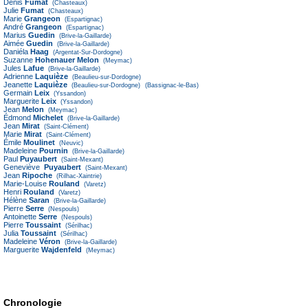
Denis
Fumat
(Chasteaux)
Julie
Fumat
(Chasteaux)
Marie
Grangeon
(Espartignac)
André
Grangeon
(Espartignac)
Marius
Guedin
(Brive-la-Gaillarde)
Aimée
Guedin
(Brive-la-Gaillarde)
Daniéla
Haag
(Argentat-Sur-Dordogne)
Suzanne
Hohenauer Melon
(Meymac)
Jules
Lafue
(Brive-la-Gaillarde)
Adrienne
Laquièze
(Beaulieu-sur-Dordogne)
Jeanette
Laquièze
(Beaulieu-sur-Dordogne)
(Bassignac-le-Bas)
Germain
Leix
(Yssandon)
Marguerite
Leix
(Yssandon)
Jean
Melon
(Meymac)
Édmond
Michelet
(Brive-la-Gaillarde)
Jean
Mirat
(Saint-Clément)
Marie
Mirat
(Saint-Clément)
Émile
Moulinet
(Neuvic)
Madeleine
Pournin
(Brive-la-Gaillarde)
Paul
Puyaubert
(Saint-Mexant)
Geneviève
Puyaubert
(Saint-Mexant)
Jean
Ripoche
(Rilhac-Xaintrie)
Marie-Louise
Rouland
(Varetz)
Henri
Rouland
(Varetz)
Hélène
Saran
(Brive-la-Gaillarde)
Pierre
Serre
(Nespouls)
Antoinette
Serre
(Nespouls)
Pierre
Toussaint
(Sérilhac)
Julia
Toussaint
(Sérilhac)
Madeleine
Véron
(Brive-la-Gaillarde)
Marguerite
Wajdenfeld
(Meymac)
Chronologie