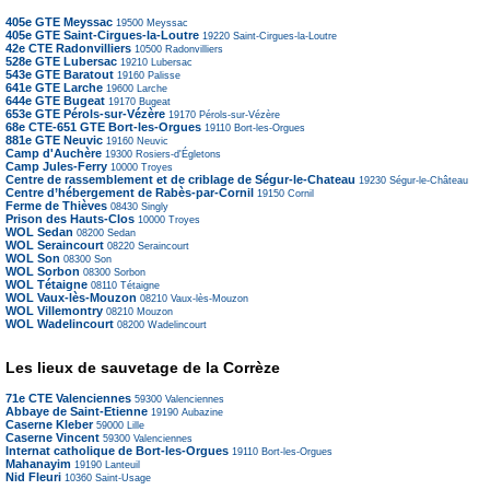
405e GTE Meyssac
19500
Meyssac
405e GTE Saint-Cirgues-la-Loutre
19220
Saint-Cirgues-la-Loutre
42e CTE Radonvilliers
10500
Radonvilliers
528e GTE Lubersac
19210
Lubersac
543e GTE Baratout
19160
Palisse
641e GTE Larche
19600
Larche
644e GTE Bugeat
19170
Bugeat
653e GTE Pérols-sur-Vézère
19170
Pérols-sur-Vézère
68e CTE-651 GTE Bort-les-Orgues
19110
Bort-les-Orgues
881e GTE Neuvic
19160
Neuvic
Camp d'Auchère
19300
Rosiers-d'Égletons
Camp Jules-Ferry
10000
Troyes
Centre de rassemblement et de criblage de Ségur-le-Chateau
19230
Ségur-le-Château
Centre d’hébergement de Rabès-par-Cornil
19150
Cornil
Ferme de Thièves
08430
Singly
Prison des Hauts-Clos
10000
Troyes
WOL Sedan
08200
Sedan
WOL Seraincourt
08220
Seraincourt
WOL Son
08300
Son
WOL Sorbon
08300
Sorbon
WOL Tétaigne
08110
Tétaigne
WOL Vaux-lès-Mouzon
08210
Vaux-lès-Mouzon
WOL Villemontry
08210
Mouzon
WOL Wadelincourt
08200
Wadelincourt
Les lieux de sauvetage de la Corrèze
71e CTE Valenciennes
59300
Valenciennes
Abbaye de Saint-Etienne
19190
Aubazine
Caserne Kleber
59000
Lille
Caserne Vincent
59300
Valenciennes
Internat catholique de Bort-les-Orgues
19110
Bort-les-Orgues
Mahanayim
19190
Lanteuil
Nid Fleuri
10360
Saint-Usage