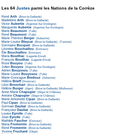
Les 64
Justes
parmi les Nations de la Corrèze
René
Arth
(Brive-la-Gaillarde)
Madeleine
Arth
(Brive-la-Gaillarde)
Victor
Aubertie
(Argentat-Sur-Dordogne)
Marguerite
Aubertie
(Argentat-Sur-Dordogne)
Marie
Beaumont
(Tulle)
René
Beaumont
(Tulle)
Marie-Thérèse
Berger
(Aubazine)
Marie-Louise
Bleyzat
(Brive-la-Gaillarde)
(Turenne)
Germaine
Bocquet
(Brive-la-Gaillarde)
Léontine
Bouchaillou
(Estivaux)
Élie
Bouchaillou
(Estivaux)
Maria
Bouilhac
(Lagarde-Enval)
François
Bouilhac
(Lagarde-Enval)
Rose
Bouyou
(Tulle)
Julien
Bouyou
(Argentat-Sur-Dordogne)
Adrien
Bouyssou
(Tulle)
Marie-Louise
Bouyssou
(Tulle)
Marie-Gonzague
Bredoux
(Aubazine)
Hélène
Brieff
(Voutezac)
Léon
Bronchart
(Brive-la-Gaillarde)
Hélène
Burger
(Agen)
(Brive-la-Gaillarde)
(Mulhouse)
Anne-Marie
Chapugier
(Ségur-le-Château)
Antoine
Chapugier
(Ségur-le-Château)
Marie-Antoinette
Cipan
(Brive-la-Gaillarde)
Paul
Cipan
(Brive-la-Gaillarde)
Germain
Dauliat
(Brive-la-Gaillarde)
Françoise
Dauliat
(Brive-la-Gaillarde)
Louise
Eyrolle
(Tulle)
Jean
Eyrolle
(Tulle)
Mathilde
Faucher
(Estivaux)
Maria
Fromentin
(Brive-la-Gaillarde)
René
Fromentin
(Brive-la-Gaillarde)
Yvonne
Fruchard
(Objat)